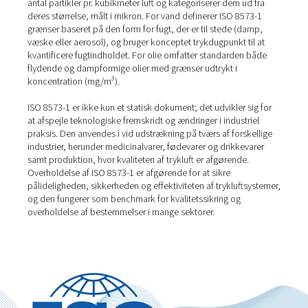
dokument, der skitserer de vigtigste kategorier af
luftforurenende stoffer og deres tilladte grænser. Den i
et detaljeret klassificeringssystem for hver forureningsty
specificerer de maksimalt tilladte koncentrationsniveaue
trykluft. Disse niveauer er defineret i en række renhedskl
som varierer afhængigt af applikationens følsomhed og
potentielle påvirkning fra forurening.
For faste partikler specificerer standarden det maksimalt
antal partikler pr. kubikmeter luft og kategoriserer dem u
deres størrelse, målt i mikron. For vand definerer ISO 8
grænser baseret på den form for fugt, der er til stede (
væske eller aerosol), og bruger konceptet trykdugpunkt t
kvantificere fugtindholdet. For olie omfatter standarde
flydende og dampformige olier med grænser udtrykt i
koncentration (mg/m³).
ISO 8573-1 er ikke kun et statisk dokument; det udvikler 
at afspejle teknologiske fremskridt og ændringer i indust