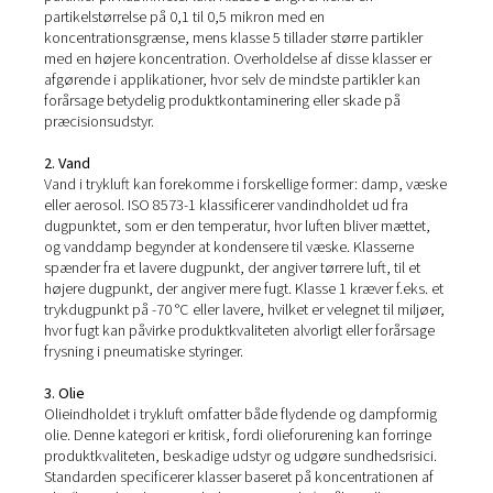
De tre hovedkomponenter i 
8573-1
ISO 8573-1 kategoriserer luftrenheden i tre kritiske kom
faste partikler, vand og olie. Hver kategori har specifikke
der definerer koncentrationsniveauerne for disse forur
stoffer, hvilket giver en klar ramme for opretholdelse af
luftkvaliteten i trykluftsystemer.
1. Faste partikler
Denne kategori omhandler koncentrationen af faste parti
luften, som kan variere fra mikroskopisk små støvpartikle
mere betydeligt affald. Standarden definerer flere klasse
partikelstørrelse og koncentration, målt i mikron og anta
partikler pr. kubikmeter luft. Klasse 1 angiver f.eks. en