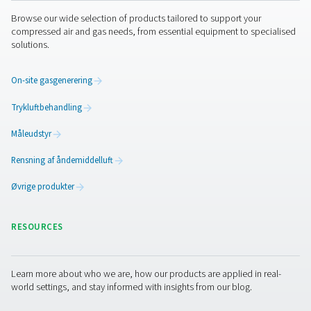
Overholdelse af ISO 8573-1
Overholdelse af ISO 8573-1 er ikke kun en lovpligtig forp
det er et grundlæggende aspekt af driftsoptimering i br
der bruger trykluft. Ved at overholde denne standard sik
operatørerne, at deres trykluft er fri for forurenende sto
faste partikler, vand og olie, hvilket er afgørende for at
opretholde systemets effektivitet, produktkvalitet og si
Denne overholdelse er afgørende for at forhindre kostb
nedetid, sikre udstyrets levetid og opretholde de højest
standarder for produktions- og miljøsikkerhed. I bund 
er ISO 8573-1 ikke kun en retningslinje, men en hjørneste
kvalitetssikringen af trykluftapplikationer.
Kontakt os