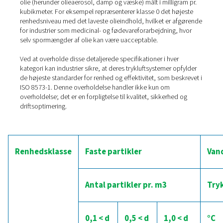
partikelstørrelse på 0,1 til 0,5 mikron med en
koncentrationsgrænse, mens klasse 5 tillader større part
med en højere koncentration. Overholdelse af disse klas
afgørende i applikationer, hvor selv de mindste partikle
forårsage betydelig produktkontaminering eller skade p
præcisionsudstyr.
2. Vand
Vand i trykluft kan forekomme i forskellige former: da
eller aerosol. ISO 8573-1 klassificerer vandindholdet ud 
dugpunktet, som er den temperatur, hvor luften bliver m
og vanddamp begynder at kondensere til væske. Klasse
spænder fra et lavere dugpunkt, der angiver tørrere luft, t
højere dugpunkt, der angiver mere fugt. Klasse 1 kræver f
trykdugpunkt på -70 °C eller lavere, hvilket er velegnet til
hvor fugt kan påvirke produktkvaliteten alvorligt eller fo
frysning i pneumatiske styringer.
3. Olie