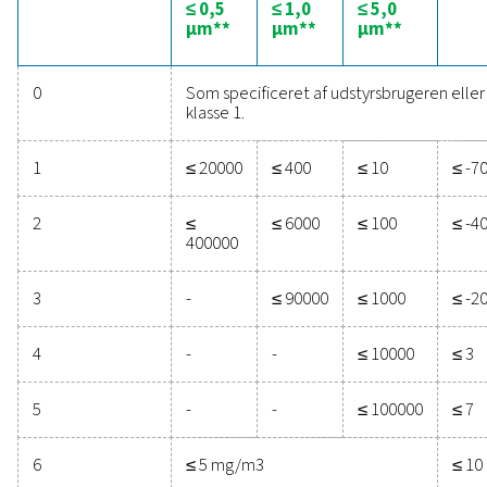
Olieindholdet i trykluft omfatter både flydende og dam
olie. Denne kategori er kritisk, fordi olieforurening kan f
produktkvaliteten, beskadige udstyr og udgøre sundheds
Standarden specificerer klasser baseret på koncentrati
olie (herunder olieaerosol, damp og væske) målt i millig
kubikmeter. For eksempel repræsenterer klasse 0 det h
renhedsniveau med det laveste olieindhold, hvilket er 
for industrier som medicinal- og fødevareforarbejdning,
selv spormængder af olie kan være uacceptable.
Ved at overholde disse detaljerede specifikationer i hve
kategori kan industrier sikre, at deres trykluftsystemer o
de højeste standarder for renhed og effektivitet, som be
ISO 8573-1. Denne overholdelse handler ikke kun om
overholdelse; det er en forpligtelse til kvalitet, sikkerhe
driftsoptimering.