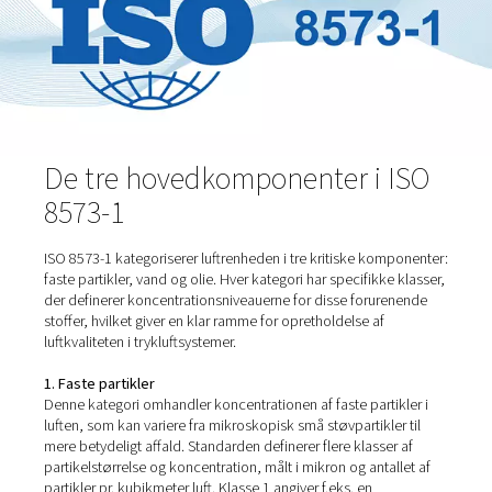
praksis. Den anvendes i vid udstrækning på tværs af fors
industrier, herunder medicinalvarer, fødevarer og drikke
samt produktion, hvor kvaliteten af trykluft er afgørende
Overholdelse af ISO 8573-1 er afgørende for at sikre
pålideligheden, sikkerheden og effektiviteten af trykluft
og den fungerer som benchmark for kvalitetssikring og
overholdelse af bestemmelser i mange sektorer.