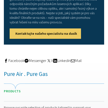
Výroba vlastního dusíku v m
spotřeby: Chytřejší přístup
Spolehnutí se na dodávky plynu v lahvích nebo hromad
dodávky přináší nejistotu: kolísající úrovně čistoty, vyso
logistické náklady a riziko výpadku během výroby. S
generátorem dusíku
pro laserové řezání převezmete ko
nad zásobováním.
Řada
generátorů dusíku PPNG HE
ředstavuje spolehlivé
energeticky úsporné řešení pro vlastní výrobu dusíku. 
produkci dusíku s čistotou až 99,999 %, což plně vyhov
náročným požadavkům například při laserovém řezání
vyplachování paprsku. A to vše bez složitostí kolem d
nebo výměny lahví.