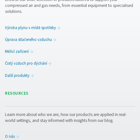
Spojte se s námi
Při řezání laserem je klíčem ke špičkovému výsledku stá
přesnost a kontrola. Pro dosažení maximální kvality řezu
nezbytné chránit laserový paprsek i optické komponent
právě proto je důležité mít po ruce spolehlivý zdroj dus
generátory dusíku zajišťují stabilní přívod plynu s čistot
odpovídá náročným požadavkům laserových aplikací. D
tomu chráníte nejen citlivou optiku, ale i samotný řezný
kvalitu finálních produktů. Nejste si jisti, jaký systém je 
ideální? Obraťte se na nás – naši specialisté vám pomo
vybrat řešení na míru vašemu provozu.
Kontaktujte našeho specialistu na dusík