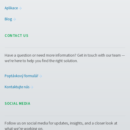
Facebook
Messenger
X
Linkedin
Mail
Pure Air . Pure Gas
PRODUCTS
Browse our wide selection of products tailored to support 
compressed air and gas needs, from essential equipment to
solutions.
Výroba plynu v místě spotřeby