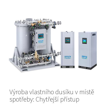
důležitější je ale jeho role při ochraně citlivých optickýc
komponent. Ty jsou klíčové pro přesný řez, a pokud se
kontaminují, mohou časem snížit výkon celého procesu.
tomuto znečištění účinně brání – a vaše výsledky tak zůs
stále stejně kvalitní.
Když je přívod dusíku spolehlivý a čistý, můžete očekáva
Delší životnost optiky a čoček
Kratší prostoje v důsledku čištění nebo výměny
Konzistentní, vysoce kvalitní řezy s minimálním
dodatečným zpracováním
Proto není
výroba plynného dusíku
jen technickým detai
to strategická výhoda.