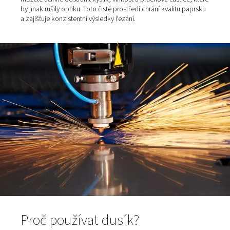
zrcadel a čoček, než dopadne na obrobek. Tyto optick
musí zůstat dokonale čisté, aby nedošlo ke ztrátě intenz
deformaci tvaru ani snížení přesnosti paprsku. Právě pro
důležité chránit optickou dráhu pomocí systému pro jej
proplachování. Ten zabraňuje usazování prachu, olejov
dalších nečistot, které by mohly ovlivnit kvalitu řezu i ži
celého zařízení.
Přidáním vysoce čistého dusíku do systému přívodu pa
můžete účinně odstranit kyslík, vlhkost a prachové části
by jinak rušily optiku. Toto čisté prostředí chrání kvalitu
a zajišťuje konzistentní výsledky řezání.