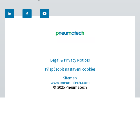
Úprava stlačeného vzduchu
Měřicí zařízení
Čistý vzduch pro dýchání
Další produkty
RESOURCES
Learn more about who we are, how our products are applied 
world settings, and stay informed with insights from our blog
O nás