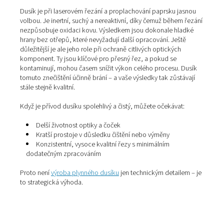
Proč používat dusík?
Dusík je při laserovém řezání a proplachování paprsku 
volbou. Je inertní, suchý a nereaktivní, díky čemuž běh
nezpůsobuje oxidaci kovu. Výsledkem jsou dokonale h
hrany bez otřepů, které nevyžadují další opracování. Je