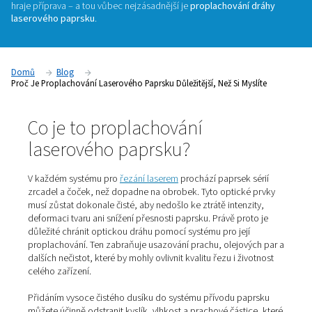
myslíte
U laserového řezání rozhoduje o kvalitě výsledného výro
víc než jen použitá technologie nebo šikovnost obsluhy. Klíč
hraje příprava – a tou vůbec nejzásadnější je
proplachování
laserového paprsku
.
Domů
Blog
Proč Je Proplachování Laserového Paprsku Důležitější, Než Si My
Co je to proplachování
laserového paprsku?
V každém systému pro
řezání laserem
prochází paprsek 