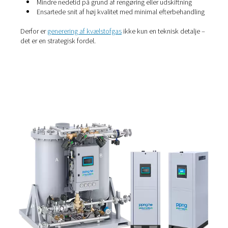
Hvorfor bruge nitrogen?
Nitrogen er med god grund den foretrukne gas til stråles
og laserskæring. Det er inert, tørt og ikke-reaktivt, hvilke
betyder, at det ikke oxiderer metallet under skæring – hv
hjælper med at levere glatte, gratfri kanter. Endnu vigtige
det, at nitrogen forhindrer kontaminering af sarte optisk
komponenter, hvilket kan forringe skæreydelsen over tid
Når nitrogenforsyningen er pålidelig og ren, kan du forv
Forlænget levetid for optik og linser
Mindre nedetid på grund af rengøring eller udskift
Ensartede snit af høj kvalitet med minimal efterbe
Derfor er
generering af kvælstofgas
ikke kun en teknisk d
det er en strategisk fordel.