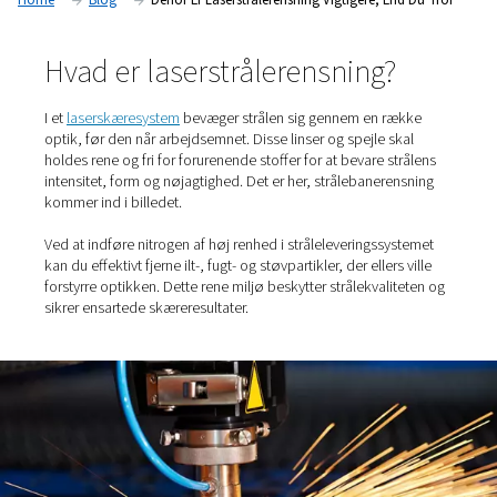
udrensning af laserstrålens bane.
Home
Blog
Derfor Er Laserstrålerensning Vigtigere, E
Hvad er laserstrålerensning?
I et
laserskæresystem
bevæger strålen sig gennem en r
optik, før den når arbejdsemnet. Disse linser og spejle s
holdes rene og fri for forurenende stoffer for at bevare s
intensitet, form og nøjagtighed. Det er her, strålebanere
kommer ind i billedet.
Ved at indføre nitrogen af høj renhed i stråleleveringssy
kan du effektivt fjerne ilt-, fugt- og støvpartikler, der eller
forstyrre optikken. Dette rene miljø beskytter strålekvali