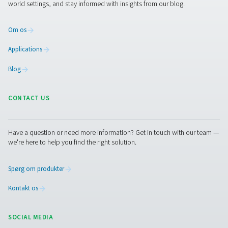
Facebook
Messenger
X
Linkedin
Mail
Pure Air . Pure Gas
PRODUCTS
Browse our wide selection of products tailored to support 
compressed air and gas needs, from essential equipment to
solutions.
On-site gasgenerering