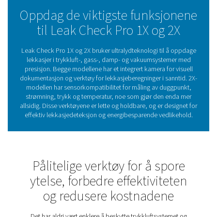
vedlikeholdsbeslutninger. Med visuell dokumentasjon og 
håndtering sikrer den effektiv lekkasjedeteksjon, selv i
utfordrende miljøer.
Uansett om det gjelder å redusere kostnader eller forbe
systemets pålitelighet, tilbyr Leak Check Pro 1X og 2X på
støtte for å opprettholde topp ytelse.
Lekkasjedetektorenes rolle
energieffektivitet
Lekkasjedetektorer er avgjørende for å identifisere og 
lekkasjer i trykkluft-, gass-, damp- og vakuumsystemer. 
til å redusere energisvinn, redusere kostnader og sikre p
drift. Hvis lekkasjer ikke kontrolleres, kan det føre til inef
og høyere energiregninger, noe som gjør regelmes