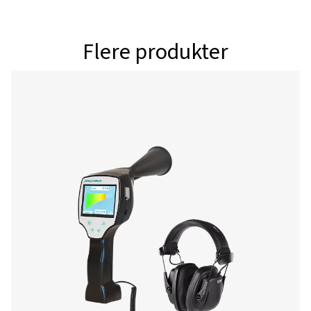
Kontaktflate
USB-inngang
Datalogger
8 GB SD-minneko
millioner verdier)
Kraftforsyning
Interne oppladba
Ion-batterier ca. 
kontinuerlig drift,
ladetid
Omgivelsestemperatur
0-+50°C
EMC
DIN EN 61326
Automatisk nivå
Tilpasser følsom
automatisk til