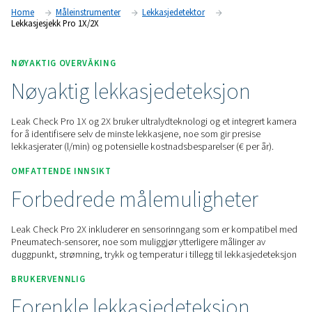
trykkluft-, gass-, damp- og vakuumsystemer. Med presis
lekkasjedeteksjon, integrerte kameraer og lekkasjeberegning
rettidig vedlikehold og energibesparelser.
Kontakt oss for et pristilbud!
Home
Måleinstrumenter
Lekkasjedetektor
Lekkasjesjekk Pro 1X/2X
NØYAKTIG OVERVÅKING
Nøyaktig lekkasjedeteksjo
Leak Check Pro 1X og 2X bruker ultralydteknologi og et inte