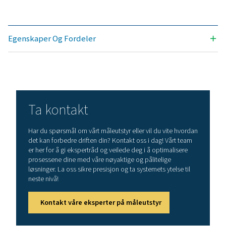
Tekniske data Leak Check Pro 1X/2X
Driftsfrekvens
40 kHz ± 2 kHz
Tilkoblinger
3,5 mm stereokon
hodetelefoner
Stikkontakt for ti
av ekstern lader
Laser
Bølgelengde: 64
Utgangseffekt: <
(laserklasse 2)
Display
3,5" berøringsskj