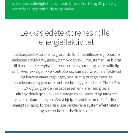
Lekkasjesjekk Pro 1X/2X
lekkasjedetektorer
Leak Check Pro 1X og 2X forenkler identifisering og hån
av lekkasjer i trykkluft-, gass-, damp- og vakuumsysteme
avanserte verktøyene kombinerer presisjon og brukerve
og hjelper bedrifter med å finne selv de minste lekkasje
redusere energisvinn og redusere driftskostnadene.
Leak Check Pro-serien gir sanntidsinnsikt i lekkasjerater
potensielle besparelser, og muliggjør informerte