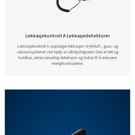
omgivelsene og
eliminerer omgiv
på en pålitelig m
Sensibilitet
min: 0,1 l/min ved
m avstand, ca. 1 
trykkluftkostnad
Egenskaper Og Fordeler