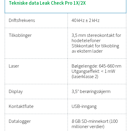
modellen har sensorkompatibilitet for måling av dug
strømning, trykk og temperatur, noe som gjør den e
allsidig. Disse verktøyene er lette og holdbare, og er des
effektiv lekkasjedeteksjon og energibesparende vedli
Pålitelige verktøy for å sp
ytelse, forbedre effektivite
og redusere kostnaden
Det har aldri vært enklere å beskytte trykkluftsystem
samtidig sikre presis ytelse. Måleutstyr av høy kvalite
nøyaktig overvåking av kritiske parametere, noe 
hjelper deg med å optimalisere effektiviteten,
opprettholde påliteligheten og forhindre kostba