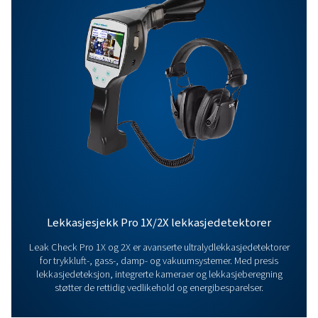
Ta kontakt
Har du spørsmål om vårt måleutstyr eller vil du vite h
det kan forbedre driften din? Kontakt oss i dag! Vårt
er her for å gi ekspertråd og veilede deg i å optimalis
prosessene dine med våre nøyaktige og pålitelige
løsninger. La oss sikre presisjon og ta systemets ytelse
neste nivå!
Kontakt våre eksperter på måleutstyr
Flere produkter