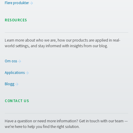
Lekkasjekontroll A Lekkasjedetektore
Lekkasjekontroll A oppdager lekkasjer i trykkluft-, ga
vakuumsystemer ved hjelp av ultralydsignaler. Den er 
holdbar, sikrer nøyaktig deteksjon og bidrar til å re
energikostnadene.