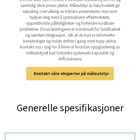
inspeksjoner avgjørende for bærekraftig ytelse. Leak C
1X og 2X gjør denne prosessen enklere med pres
ultralyddeteksjon, lekkasjeberegninger i sanntid og in
visuell dokumentasjon. Ved å hjelpe bedrifter med å h
energitap raskt, forbedrer disse verktøyene systemeffek
og støtter kostnadseffektiv drift.
Oppdag de viktigste funksj
til Leak Check Pro 1X og 
Leak Check Pro 1X og 2X bruker ultralydteknologi til å
lekkasjer i trykkluft-, gass-, damp- og vakuumsyste
presisjon. Begge modellene har et integrert kamera for 
dokumentasjon og verktøy for lekkasjeberegninger i san