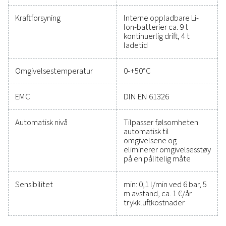
problemer. Disse løsningene er konstruert for holdb
og sømløs integrasjon, slik at du kan ta informer
beslutninger og holde driften i gang med topp ytel
Kontakt oss i dag for å finne ut hvordan oppgraderi
måleutstyret kan forbedre systemets kapasitet 
driftssuksess.
Kontakt våre eksperter på måleutstyr
Generelle spesifikasjo