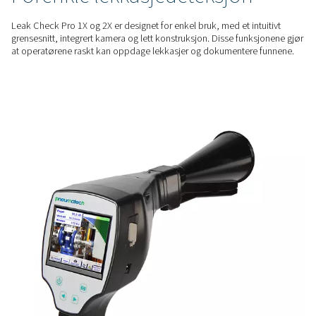
for å identifisere selv de minste lekkasjene, noe som gir pres
lekkasjerater (l/min) og potensielle kostnadsbesparelser (€ p
OMFATTENDE INNSIKT
Forbedrede målemulighete
Leak Check Pro 2X inkluderer en sensorinngang som er ko
Pneumatech-sensorer, noe som muliggjør ytterligere målinge
duggpunkt, strømning, trykk og temperatur i tillegg til lekk
BRUKERVENNLIG
Forenkle lekkasjedeteksjo
Leak Check Pro 1X og 2X er designet for enkel bruk, med et i
grensesnitt, integrert kamera og lett konstruksjon. Disse fun
at operatørene raskt kan oppdage lekkasjer og dokumenter