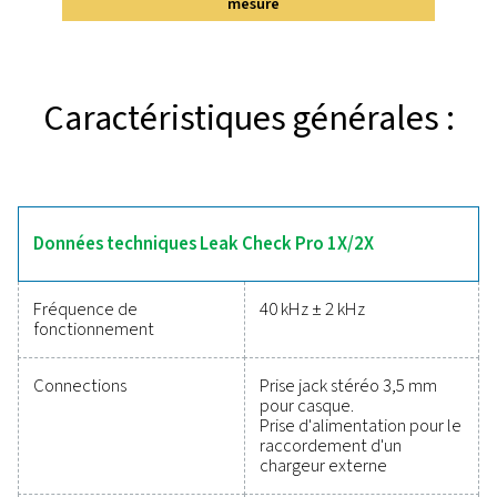
Leak Check Pro 1X et 2X
Les systèmes Leak Check Pro 1X et 2X utilisent la techn
ultrasons pour détecter les fuites dans les systèmes 
comprimé, de gaz, de vapeur et de vide avec précisi
deux modèles sont dotés d'une caméra intégrée po
documentation visuelle et d'outils pour le calcul des f
temps réel. Le modèle 2X augmente la compatibilit
capteurs pour les mesures du point de rosée, du débit
pression et de la température, augmentant ainsi sa pol
Légers et durables, ces outils sont conçus pour une d
efficace des fuites et une maintenance économe en é
Des outils fiables pour sui