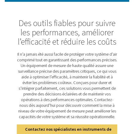
les fuites dans les systèmes d'air comprimé, de gaz, d
et de vide. Ils permettent de réduire les pertes d'éner
réduire les coûts et de garantir un fonctionnement fiable.
ne sont pas contrôlées, les fuites peuvent entraîner
inefficacités et des factures d'énergie plus élevées, ce 
les inspections régulières essentielles pour des perf
durables. Les modèles Leak Check Pro 1X et 2X facili
processus grâce à la détection précise par ultrasons, au
de fuites en temps réel et à la documentation visuelle i
En aidant les entreprises à gérer rapidement les pertes d
ces outils améliorent l'efficacité du système et permet
opérations économiques.
Découvrez les principale
caractéristiques des détect