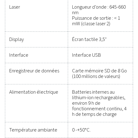
les performances, amélior
l’efficacité et réduire les c
Il n’a jamais été aussi facile de protéger votre système
comprimé tout en garantissant des performances pré
Un équipement de mesure de haute qualité assure
surveillance précise des paramètres critiques, ce qu
aide à optimiser l’efficacité, à maintenir la fiabilité 
éviter les problèmes coûteux. Conçues pour durer
s’intégrer parfaitement, ces solutions vous permette
prendre des décisions éclairées et de maintenir 
opérations à des performances optimales. Contac
nous dès aujourd’hui pour découvrir comment la m
niveau de votre équipement de mesure peut améliore
capacités de votre système et sa réussite opérationn
Contactez nos spécialistes en instruments