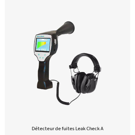
Alimentation électrique
Batteries internes
lithium-ion rechar
environ 9 h de
fonctionnement co
h de temps de cha
Température ambiante
0 -+50°C.
CEM
DIN EN 61326
Niveau sonore
Adapte automati
automatique
la sensibilité à
l'environnement et
le bruit ambiant d
fiable