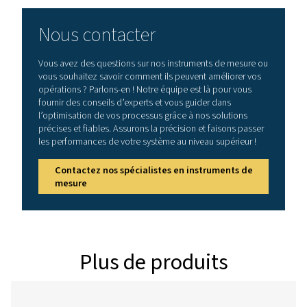
pour casque.
Prise d'alimentatio
raccordement d'u
chargeur externe
Laser
Longueur d’onde :
nm
Puissance de sortie
mW (classe laser 2)
Display
Écran tactile 3,5"
Interface
Interface USB
Enregistreur de données
Carte mémoire SD
(100 millions de va