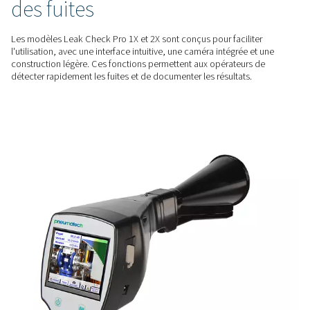
INFORMATIONS COMPLÈTES
Capacités de mesure améli
Le Leak Check Pro 2X comprend une entrée de capteur com
les capteurs Pneumatech, ce qui permet d'effectuer des me
supplémentaires pour le point de rosée, le débit, la pression 
température, ainsi que la détection de fuites
UTILISATION CONVIVIALE
Simplification de la détect
des fuites
Les modèles Leak Check Pro 1X et 2X sont conçus pour facil
l'utilisation, avec une interface intuitive, une caméra intégré