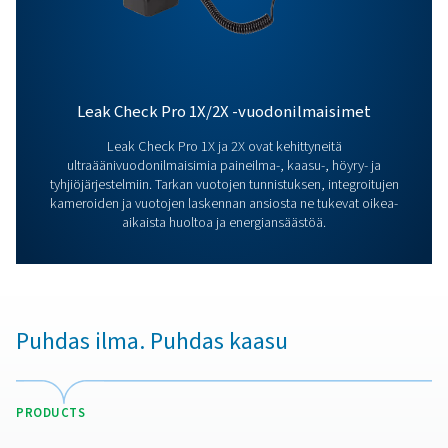
jo tänään! Tiimimme tarjoaa asiantuntevaa neuvontaa
opastaa prosessien optimoinnissa tarkkojen ja luotet
ratkaisujemme avulla. Varmistataan tarkkuus ja viedä
järjestelmäsi suorituskyky seuraavalle tasolle!
Ota yhteyttä mittauslaiteasiantuntijoihi
Lisää tuotteita