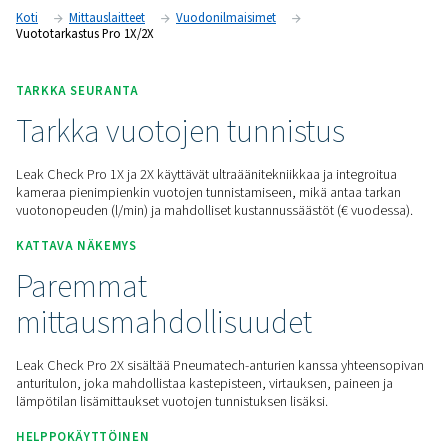
paineilma-, kaasu-, höyry- ja tyhjiöjärjestelmiin. Tarkan vuot
tunnistuksen, integroitujen kameroiden ja vuotojen laskenna
ne tukevat oikea-aikaista huoltoa ja energiansäästöä.
Pyydä tarjous
Koti
Mittauslaitteet
Vuodonilmaisimet
Vuototarkastus Pro 1X/2X
TARKKA SEURANTA
Tarkka vuotojen tunnistus
Leak Check Pro 1X ja 2X käyttävät ultraäänitekniikkaa ja inte