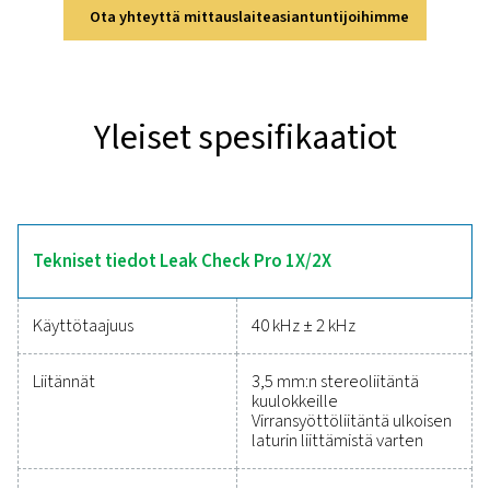
tärkeimpiin ominaisuuksi
Leak Check Pro 1X ja 2X käyttävät ultraääniteknii
paineilma-, kaasu-, höyry- ja tyhjiöjärjestelmien vuo
tarkkaan havaitsemiseen. Molemmissa malleissa on int
kamera visuaalista dokumentointia varten ja työka
reaaliaikaisiin vuotolaskelmiin. 2X-mallissa on
anturiyhteensopivuus kastepiste-, virtaus-, paine-
lämpötilamittauksia varten, mikä lisää sen monipuolis
Kevyet ja kestävät työkalut on suunniteltu vuotoj
tehokkaaseen havaitsemiseen ja energiaa säästävään h
Luotettavat työkalut