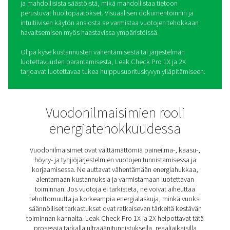
Leak Check Pro 1X/2X -
vuodonilmaisimet
Leak Check Pro 1X ja 2X helpottavat paineilma-, kaasu-,
ja tyhjiöjärjestelmien vuotojen tunnistamista ja korjaamis
Näissä edistyneissä työkaluissa yhdistyvät tarkkuus ja