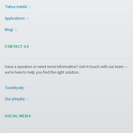
Vuototarkastus A Vuotoilmaisimet
Vuototarkastus A havaitsee paineilma-, kaasu- j
alipainejärjestelmien vuodot ultraäänisignaalien avulla. S
ja kestävä, varmistaa tarkan tunnistuksen ja auttaa vä
energiakustannuksia.