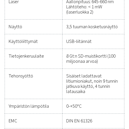
suorituskyvyn seurantaa
tehokkuuden parantamis
ja kustannusten
vähentämiseen
Paineilmajärjestelmän suojaaminen ja tarkan suoritu
varmistaminen ei ole koskaan ollut helpompaa
Laadukkaat mittauslaitteet mahdollistavat kriittis
parametrien tarkan valvonnan, mikä auttaa optimo
tehokkuuden, ylläpitämään luotettavuutta ja ehkäi
kalliita ongelmia. Nämä kestävät ja saumattomas
integroitavat ratkaisut auttavat tekemään tietoo
perustuvia päätöksiä ja pitämään toimintasi
huipputehokkaana. Ota meihin yhteyttä, niin kerr
miten mittauslaitteidesi päivittäminen voi parant
järjestelmän kykyjä ja toiminnan menestystä.