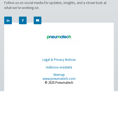
Leak Check Pro 1X/2X -vuodonilmaisim
Leak Check Pro 1X ja 2X ovat kehittyneitä
ultraäänivuodonilmaisimia paineilma-, kaasu-, höyry