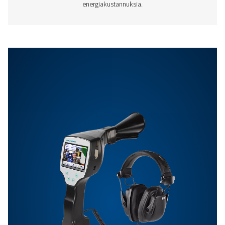
etäisyydellä, noin 1
paineilmakustannu
Ominaisuudet Ja Edut
Ota yhteyttä
Onko sinulla kysyttävää mittauslaitteistamme tai hal
tietää, miten ne voivat parantaa toimintaasi? Ota yhte