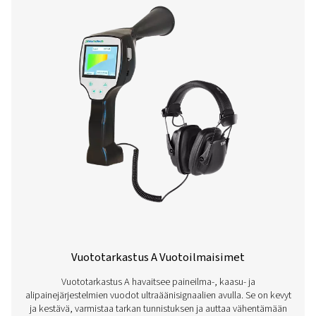
litiumioniakut, noin
jatkuva käyttö, 4 tu
latausaika
Ympäristön lämpötila
0-+50°C
EMC
DIN EN 61326
Automaattinen taso
Sopeuttaa herkkyy
automaattisesti
ympäristöön ja poi
ympäristön kohinan
luotettavasti
Sensitivity
min: 0,1 l/min 6 baa
paineella, 5 m:n