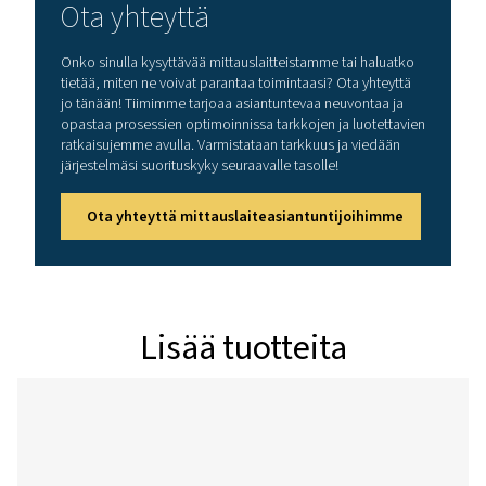
kuulokkeille
Virransyöttöliitäntä
laturin liittämistä v
Laser
Aallonpituus: 645-
Lähtöteho: < 1 mW
(laserluokka 2)
Näyttö
3,5 tuuman kosket
Käyttöliittymät
USB-liitännät
Tietojenkeruulaite
8 Gt:n SD-muistikort
miljoonaa arvoa)
Tehonsyöttö
Sisäiset ladattavat