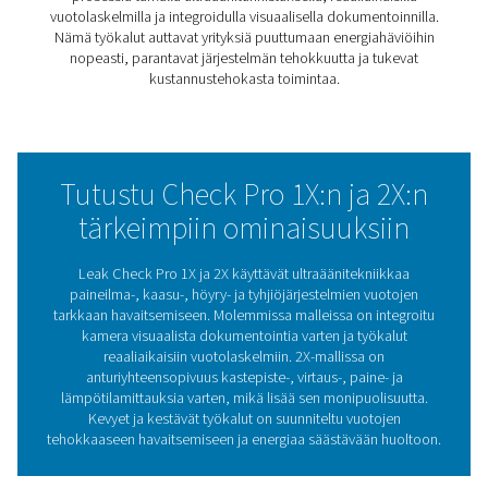
helppokäyttöisyys. Ne auttavat yrityksiä paikantamaan
pienimmätkin vuodot, vähentämään energiahukkaa ja
pienentämään käyttökustannuksia.
Leak Check Pro -sarja tarjoaa reaaliaikaista tietoa vuot
ja mahdollisista säästöistä, mikä mahdollistaa tietoon
perustuvat huoltopäätökset. Visuaalisen dokumentoinni
intuitiivisen käytön ansiosta se varmistaa vuotojen teh
havaitsemisen myös haastavissa ympäristöissä.
Olipa kyse kustannusten vähentämisestä tai järjestelmä
luotettavuuden parantamisesta, Leak Check Pro 1X ja 2
tarjoavat luotettavaa tukea huippusuorituskyvyn ylläpit
Vuodonilmaisimien rool
energiatehokkuudessa