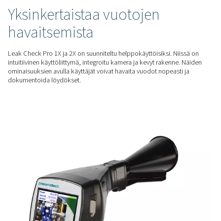
kameraa pienimpienkin vuotojen tunnistamiseen, mikä anta
vuotonopeuden (l/min) ja mahdolliset kustannussäästöt (€ 
KATTAVA NÄKEMYS
Paremmat
mittausmahdollisuudet
Leak Check Pro 2X sisältää Pneumatech-anturien kanssa yh
anturitulon, joka mahdollistaa kastepisteen, virtauksen, pai
lämpötilan lisämittaukset vuotojen tunnistuksen lisäksi.
HELPPOKÄYTTÖINEN
Yksinkertaistaa vuotojen
havaitsemista