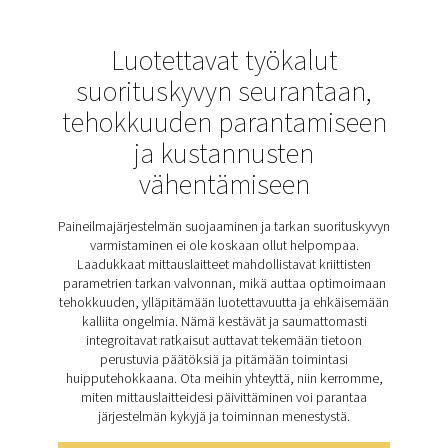
Vuodonilmaisimet ovat välttämättömiä paineilma-, k
höyry- ja tyhjiöjärjestelmien vuotojen tunnistamises
korjaamisessa. Ne auttavat vähentämään energiahu
alentamaan kustannuksia ja varmistamaan luotett
toiminnan. Jos vuotoja ei tarkisteta, ne voivat aiheu
tehottomuutta ja korkeampia energialaskuja, minkä 
säännölliset tarkastukset ovat ratkaisevan tärkeitä k
toiminnan kannalta. Leak Check Pro 1X ja 2X helpottav
prosessia tarkalla ultraäänitunnistuksella, reaaliaikai
vuotolaskelmilla ja integroidulla visuaalisella dokument
Nämä työkalut auttavat yrityksiä puuttumaan energiahä
nopeasti, parantavat järjestelmän tehokkuutta ja tu
kustannustehokasta toimintaa.
Tutustu Check Pro 1X:n ja 