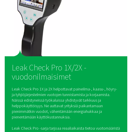
Leak Check Pro 1X ja 2X on suunniteltu helppokäyttöisiksi. N
intuitiivinen käyttöliittymä, integroitu kamera ja kevyt raken
ominaisuuksien avulla käyttäjät voivat havaita vuodot nopeas
dokumentoida löydökset.