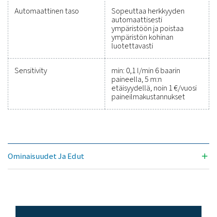
Ota yhteyttä mittauslaiteasiantuntijoihi
Yleiset spesifikaatio
Tekniset tiedot Leak Check Pro 1X/2X
Käyttötaajuus
40 kHz ± 2 kHz
Liitännät
3,5 mm:n stereoliit