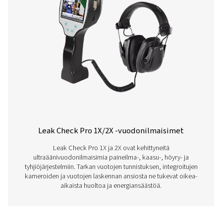
Toiminta-aika
10 tuntia
Muutosaika
Noin 1,5 tuntia
Käyttölämpötilarajat
0-40 °C
Säilytyslämpötila
-10 °C – 50 °C
Ominaisuudet Ja Edut