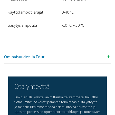
parametrien tarkan valvonnan, mikä auttaa optimo
tehokkuuden, ylläpitämään luotettavuutta ja ehkäi
kalliita ongelmia. Nämä kestävät ja saumattomas
integroitavat ratkaisut auttavat tekemään tietoo
perustuvia päätöksiä ja pitämään toimintasi
huipputehokkaana. Ota meihin yhteyttä, niin kerr
miten mittauslaitteidesi päivittäminen voi parant
järjestelmän kykyjä ja toiminnan menestystä.
Ota yhteyttä mittauslaiteasiantuntijoihi
Yleiset spesifikaatio