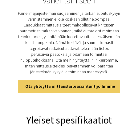
käyttäjäystävällinen ja auttaa yrityksiä optimoim
energiankulutuksen ja parantamaan järjestelmän luotett
Tutustu vuototarkastukse
tärkeimpiin ominaisuuksi
Leak Check A on suunniteltu paineilma-, kaasu- 
tyhjiöjärjestelmien vuotojen tarkkaan ja tehokkaa
havaitsemiseen. Ultraäänitekniikan avulla se muun
kuulumattomat signaalit tunnistettaviksi taajuuksiksi
mahdollistaa tarkan tunnistuksen myös meluisis
ympäristöissä. Kevyt ja kestävä rakenne varmistaa mielly
väsymättömän käytön, ja moderni litiumioniakku tarjoa
tunnin jatkuvan käytön. Ääntä vaimentava kuulokemik