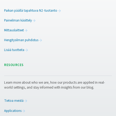
Leak Check Pro 1X/2X -vuodonilmaisim
Leak Check Pro 1X ja 2X ovat kehittyneitä
ultraäänivuodonilmaisimia paineilma-, kaasu-, höyry
tyhjiöjärjestelmiin. Tarkan vuotojen tunnistuksen, integ
kameroiden ja vuotojen laskennan ansiosta ne tukevat
aikaista huoltoa ja energiansäästöä.