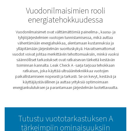
Vuototarkastus A
Vuotoilmaisimet
Vuototarkastus A helpottaa paineilma-, kaasu- ja
tyhjiöjärjestelmien vuotojen havaitsemista. Muuntamalla
ultraäänisignaalit tunnistettaviksi taajuuksiksi se mahdol
vuotojen nopean ja tarkan havaitsemisen, mikä vähentä
energiahukkaa ja käyttökustannuksia.
Kevyt, kestävä ja tehokas meluisissa ympäristöissä, ihan
rutiinihuoltoon ja -tarkastuksiin. Leak Check A auttaa yri
ylläpitämään järjestelmän suorituskykyä ja optimoimaa