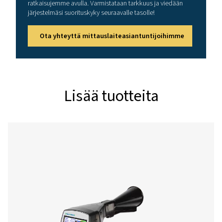
Tekniset tiedot Vuototarkastus A
Käyttötaajuus
40 kHz ± 2 kHz
Liitännät
3,5 mm:n stereoli
kuulokkeille.
Virransyöttöliitän
ulkoisen laturin li
varten
Laser
Aallonpituus:
645-660 nm
Lähtöteho:
< 1 nW (laserluokk