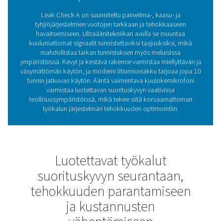
tehokkuuden, mikä tekee siitä luotettavan työkalun kes
toimintaan.
Vuodonilmaisimien rool
energiatehokkuudessa
Vuodonilmaisimet ovat välttämättömiä paineilma-, ka
tyhjiöjärjestelmien vuotojen tunnistamisessa, mikä a
vähentämään energiahukkaa, alentamaan kustannuks
ylläpitämään järjestelmän suorituskykyä. Havaitsema
vuodot voivat johtaa merkittäviin tehottomuuksiin, min
säännölliset tarkastukset ovat ratkaisevan tärkeitä k
toiminnan kannalta. Leak Check A -sarja tarjoaa teh
ratkaisun, joka käyttää ultraäänitekniikkaa vuoto
paikallistamiseen nopeasti ja tarkasti. Se on kevyt, kes