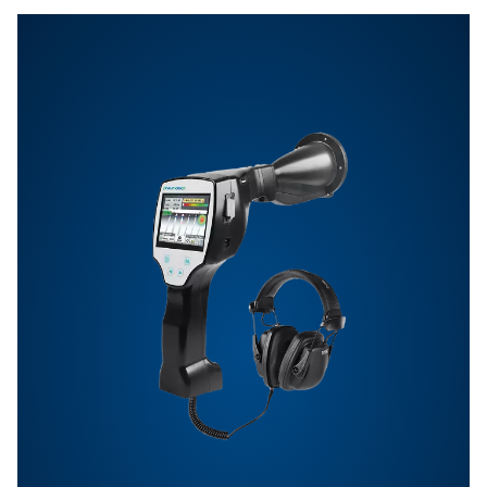
Ota yhteyttä
Onko sinulla kysyttävää mittauslaitteistamme tai hal
tietää, miten ne voivat parantaa toimintaasi? Ota yhte
jo tänään! Tiimimme tarjoaa asiantuntevaa neuvontaa
opastaa prosessien optimoinnissa tarkkojen ja luotet
ratkaisujemme avulla. Varmistataan tarkkuus ja viedä
järjestelmäsi suorituskyky seuraavalle tasolle!
Ota yhteyttä mittauslaiteasiantuntijoihi