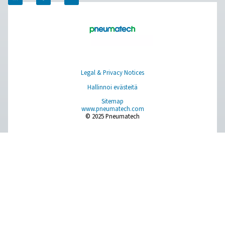
Leak Check Pro 3X/4X -vuodonilmaisim
Leak Check Pro 3X ja 4X vievät vuotojen havaitsemisen
tasolle visualisoimalla paineilmavuodot suoraan näytöllä
mikrofonin avulla ne luovat ultraäänikuvan vuodoist
meluisissa ympäristöissä, mikä tekee havaitsemisesta 
ja tehokkaampaa kuin koskaan ennen.
Puhdas ilma. Puhdas kaasu