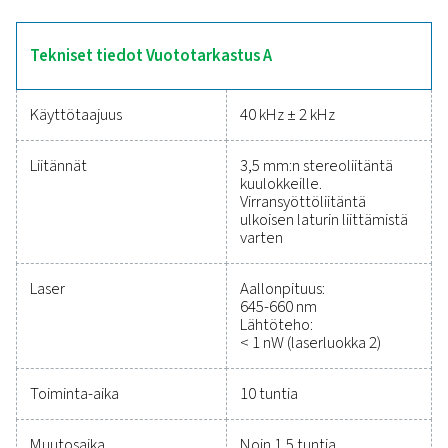
varmistaa luotettavan suorituskyvyn vaativissa
teollisuusympäristöissä, mikä tekee siitä korvaama
työkalun järjestelmän tehokkuuden optimointiin
Luotettavat työkalut
suorituskyvyn seurantaa
tehokkuuden parantamis
ja kustannusten
vähentämiseen
Paineilmajärjestelmän suojaaminen ja tarkan suoritu
varmistaminen ei ole koskaan ollut helpompaa
Laadukkaat mittauslaitteet mahdollistavat kriittis