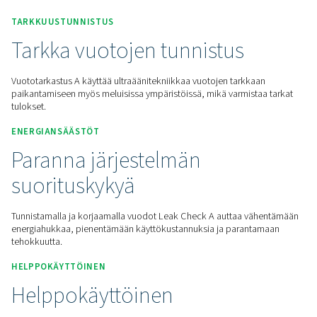
Pyydä tarjous
Koti
Mittauslaitteet
Vuodonilmaisimet
Vuototar
TARKKUUSTUNNISTUS
Tarkka vuotojen tunnistus
Vuototarkastus A käyttää ultraäänitekniikkaa vuotojen tarkk
paikantamiseen myös meluisissa ympäristöissä, mikä varmis
tulokset.