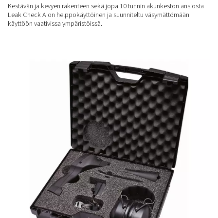
ENERGIANSÄÄSTÖT
Paranna järjestelmän
suorituskykyä
Tunnistamalla ja korjaamalla vuodot Leak Check A auttaa 
energiahukkaa, pienentämään käyttökustannuksia ja paran
tehokkuutta.
HELPPOKÄYTTÖINEN
Helppokäyttöinen
Kestävän ja kevyen rakenteen sekä jopa 10 tunnin akunkest
Leak Check A on helppokäyttöinen ja suunniteltu väsymät
käyttöön vaativissa ympäristöissä.