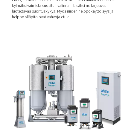
Jäähdytyskuivaimet
Jäähdytysilmankuivain
käyttää jäähdytysjärjestelmää pa
jäähdyttämiseen noin 3-4 °C:n / 40 °F:n lämpötilaan. Tä
seurauksena ilmassa oleva kosteus tiivistyy ja voidaan t
Ne ovat oikea ratkaisu, jos toimintalämpötila on alle 40
°F ja tavoitteena on pääasiassa kondensaation ehkäisy.
Jäähdytyskuivaimia on saatavana syklisinä ja ei-syklisin