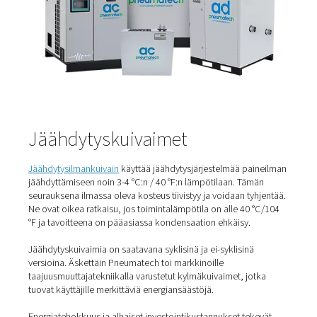
Paineilmankuivaintyypit
Paineilmankuivaimia
on erityyppisiä, ja jokaisella niistä
toimintaperiaatteensa ja etunsa. Yleisimpiä kuivaintyypp
kylmäilmakuivaimet ja adsorptiokuivaimet.