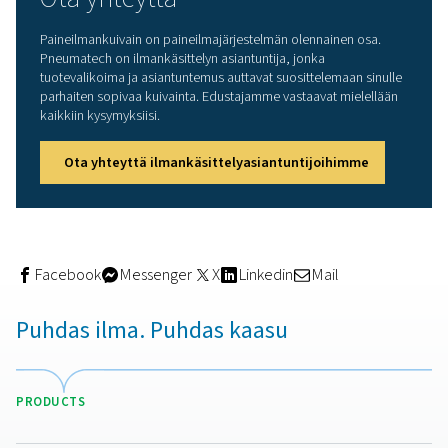
kuivaa ilmaa. Koska kuivausaine kyllästyy, adsorptiokui
koostuvat kahdesta tornista. Kun ilmaa kuivataan yhdes
tornissa, toinen torni regeneroidaan käytön jälkeen. Tä
prosessi valmistelee kuivausaineen uutta kuivausjaksoa 
Adsorptiokuivaimet voivat saavuttaa painekastepisteet 
°C:ssa/-94 °F:ssa, mikä tekee niistä ihanteellisen ratkais
sovelluksiin, joissa tarvitaan erittäin kuivaa ilmaa. Ne es
myös ilmajärjestelmän jään muodostumisen erittäin kyl
ilmastoissa. Kuten kaikissa paineilmakuivaimissa,
energiatehokkuus ja siten käyttökustannukset ovat kesk
tekijöitä. Siksi on tärkeää ottaa huomioon kuivaimen
regenerointitekniikka. Se voi vaikuttaa merkittävästi
käyttökustannuksiisi. Lämpöttömät kuivaimet käyttävät
regenerointiin laajennettua paineilmaa (ja siten osaa ku
kapasiteetista). Lämmitetyt painehuuhtelukuivaimet läm
laajennetun painehuuhteluilman tämän painehuuhteluvi
rajoittamiseksi. Puhaltimen poistokuivaimet käyttävät
ympäristön ilmaa (ei paineilmaa) ja sähkölämmitintä. Ni