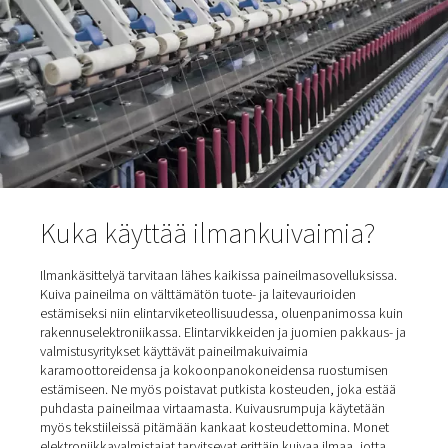
paineilman kosteuspitoisuutta ei voida välttää. Se void
kuitenkin poistaa paineilmakuivaimen avulla.