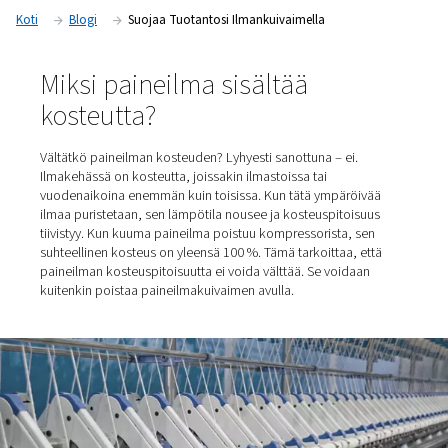
vioista tuotannon keskeytyksiin ja tuotteiden takaisinvetoo
paineilmankuivain poistaa nämä riskit.
Koti
Blogi
Suojaa Tuotantosi Ilmankuivaimella
Miksi paineilma sisältää
kosteutta?
Vältätkö paineilman kosteuden? Lyhyesti sanottuna – ei.
Ilmakehässä on kosteutta, joissakin ilmastoissa tai
vuodenaikoina enemmän kuin toisissa. Kun tätä ympärö
ilmaa puristetaan, sen lämpötila nousee ja kosteuspitoi
tiivistyy. Kun kuuma paineilma poistuu kompressorista, 
suhteellinen kosteus on yleensä 100 %. Tämä tarkoittaa,