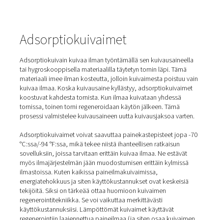
versioina. Äskettäin Pneumatech toi markkinoille
taajuusmuuttajatekniikalla varustetut kylmäkuivaimet, j
tuovat käyttäjille merkittäviä energiansäästöjä.
Energiatehokkuus ja alhaiset investointikustannukset te
kylmäkuivaimista suositun valinnan. Lisäksi ne tarjoavat
luotettavaa suorituskykyä. Myös niiden helppokäyttöisyy
helppo ylläpito ovat vahvoja etuja.