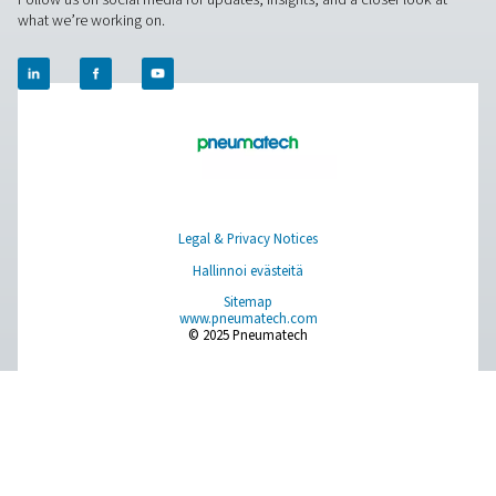
PRODUCTS
Browse our wide selection of products tailored to support 
compressed air and gas needs, from essential equipment to
solutions.
Paikan päällä tapahtuva N2 -tuotanto
Paineilman käsittely
Mittauslaitteet
Hengitysilman puhdistus
Lisää tuotteita