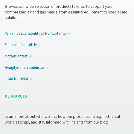
nollatyhjennysversiot poistavat myös tyhjennyshäviön
jäähdytyksen aikana.
Kuivausaine itsessään vaikuttaa luonnollisesti myös
tehokkuuteen. Pneumatech valitsee kuivausaineensa
huolellisesti ensiluokkaisilta toimittajilta. Valinta perustu
murskauslujuuteen, vedenkestävyyteen, ikääntymisen m
torjuvaan vaikutukseen ja mullistavaan uuteen teknologi
Lisäksi Pneumatech on äskettäin tuonut markkinoille mu
uuden kuivausainetyypin. Se on ainutlaatuinen, koska s
valmistettu massiivisista, teksturoiduista palikoista irton
helmien sijaan. Suorat putket varmistavat paljon teho
ilmavirran, mikä säästää merkittävästi energiaa ja piden
käyttöikää 40 %.
Ota yhteyttä