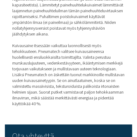
Adsorptiokuivaimet
Adsorptiokuivain
kuivaa ilman työntämällä sen kuivausa
tai hygroskooppisella materiaalilla täytetyn tornin läpi. 
materiaali imee ilman kosteutta, jolloin kuivaimesta pois