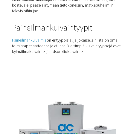
Kuka käyttää ilmankuivaimi
Ilmankäsittelyä tarvitaan lähes kaikissa paineilmasovellu
Kuiva paineilma on välttämätön tuote- ja laitevaurioiden
estämiseksi niin elintarviketeollisuudessa, oluenpanimo
rakennuselektroniikassa. Elintarvikkeiden ja juomien pa
valmistusyritykset käyttävät paineilmakuivaimia
karamoottoreidensa ja kokoonpanokoneidensa ruostu
estämiseen. Ne myös poistavat putkista kosteuden, jok
puhdasta paineilmaa virtaamasta. Kuivausrumpuja käyt
myös tekstiileissä pitämään kankaat kosteudettomina.
elektroniikkavalmistajat tarvitsevat erittäin kuivaa ilmaa,
kosteus ei pääse siirtymään tietokoneisiin, matkapuheli
televisioihin jne.