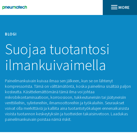
BLOGI
Suojaa tuotantos
ilmankuivaimella
Paineilmankuivain kuivaa ilmaa sen jälkeen, kun se on lähten
kompressorista. Tämä on välttämätöntä, koska paineilma sis
kosteutta. Käsittelemättömänä tämä ilma voi johtaa
mikrobikontaminaatioon, korroosioon, tukkeutuneisiin tai jä
venttiileihin, sylintereihin, ilmamoottoreihin ja työkaluihin. S
voivat olla merkittäviä ja kalliita aina tuotantotyökalujen enn