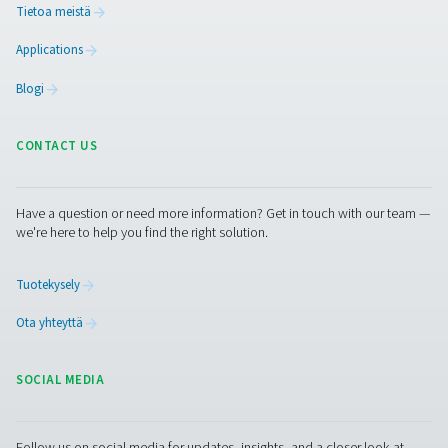
Paineilmankuivain on paineilmajärjestelmän olennainen 
Pneumatech on ilmankäsittelyn asiantuntija, jonka
tuotevalikoima ja asiantuntemus auttavat suosittelemaan
parhaiten sopivaa kuivainta. Edustajamme vastaavat mie
kaikkiin kysymyksiisi.
Ota yhteyttä ilmankäsittelyasiantuntijoihim
Facebook
Messenger
X
Linkedin
Mail
Puhdas ilma. Puhdas kaasu