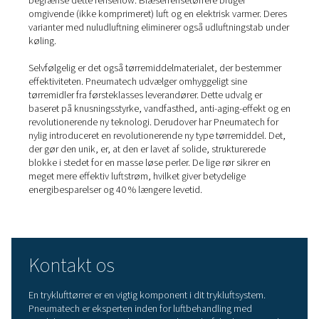
Adsorptionstørring
En
adsorptionstørrer
tørrer luften ved at skubbe den g
tårn fyldt med tørremiddel eller hygroskopisk materiale.
materiale absorberer fugten i luften, så der kun kommer t
ud af tørreren. Fordi tørremidlet bliver mættet, består