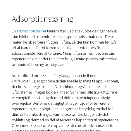
energibesparelser.
Det er denne energieffektivitet og de lave
investeringsomkostninger, der gør køletørrere til et pop
valg. Derudover tilbyder de pålidelig ydeevne. Deres
brugervenlighed og enkle vedligeholdelse er også stær
fordele.