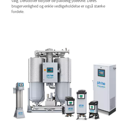
Kølemiddeltørrere
En
kølelufttørrer
er afhængig af et kølesystem til at ned
trykluften til ca. 3-4 °C/40 °F. Som følge heraf kondenser
i luften og kan aftappes. De er den rigtige løsning, hvis 
arbejder ved temperaturer under 40 °C/104 °F, og hvis di
primært er kondensforebyggelse.
Køletørrere fås i cykliske og ikke-cykliske varianter. For 
introducerede Pneumatech køletørrere med variabel
hastighedsdrevteknologi for at give brugerne betydelige