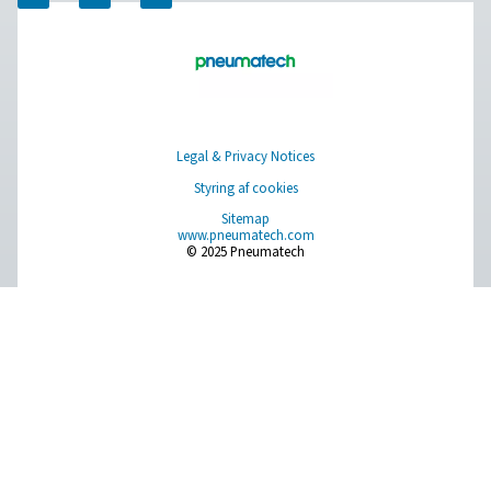
Browse our wide selection of products tailored to support 
compressed air and gas needs, from essential equipment to
solutions.
On-site gasgenerering
Trykluftbehandling
Måleudstyr
Rensning af åndemiddelluft
Øvrige produkter
RESOURCES