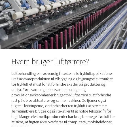
undgås. Men det kan fjernes – ved hjælp af en tryklufttør