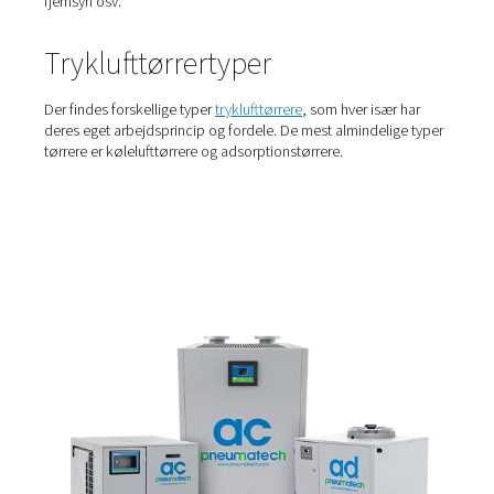
Hvem bruger lufttørrere?
Luftbehandling er nødvendig i næsten alle trykluftapplik
Fra fødevareproduktion til ølbrygning og bygningselektr
tør trykluft et must for at forhindre skader på produkter
udstyr. Fødevare- og drikkevareemballage- og
produktionsvirksomheder bruger tryklufttørrere til at fo
rust på deres aktuatorer og samlemaskiner. De fjerner o
fugten i ledningerne, der forhindrer ren trykluft i at strø
Tørretumblere bruges også i tekstiler til at holde tekstiler 
fugt. Mange elektronikproducenter har brug for meget tør
at sikre, at fugten ikke overføres til computere, mobiltel
fjernsyn osv.
Tryklufttørrertyper