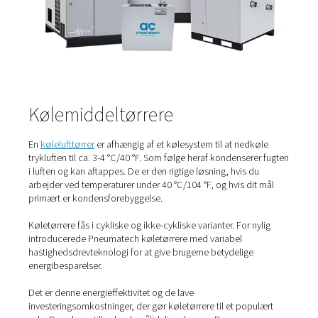
Der findes forskellige typer
tryklufttørrere
, som hver isæ
deres eget arbejdsprincip og fordele. De mest almindeli
tørrere er kølelufttørrere og adsorptionstørrere.