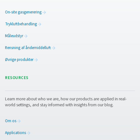
Selvfølgelig er det også tørremiddelmaterialet, der be
effektiviteten. Pneumatech udvælger omhyggeligt sine
tørremidler fra førsteklasses leverandører. Dette udvalg 
baseret på knusningsstyrke, vandfasthed, anti-aging-eff
revolutionerende ny teknologi. Derudover har Pneumate
nylig introduceret en revolutionerende ny type tørremidd
der gør den unik, er, at den er lavet af solide, strukturer
blokke i stedet for en masse løse perler. De lige rør sikr
meget mere effektiv luftstrøm, hvilket giver betydelige
energibesparelser og 40 % længere levetid.
Kontakt os
En tryklufttørrer er en vigtig komponent i dit trykluftsyst
Pneumatech er eksperten inden for luftbehandling med