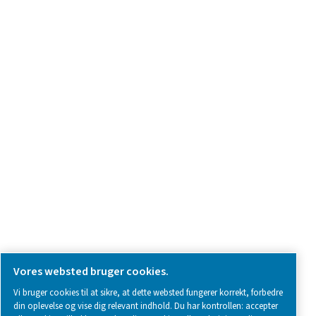
Spørg om produkter
Kontakt os
SOCIAL MEDIA
Follow us on social media for updates, insights, and a close
what we’re working on.