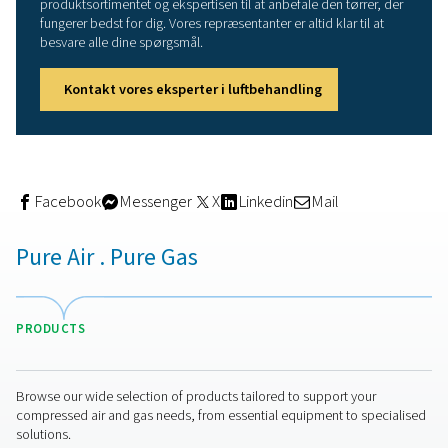
adsorptionstørrere af to tårne. Mens luften tørres i det e
regenereres det andet tårn efter brug. Denne proces for
tørremidlet til en ny tørrecyklus.
Adsorptionstørrere kan nå trykdugpunkter helt ned til
-70 °C/-94 °F. Det gør dem til den ideelle løsning til appl
der kræver meget tør luft. De forhindrer også isdannelse 
luftsystemet i meget kolde klimaer. Som med alle trykluf
er energieffektivitet og dermed driftsomkostninger en vi
overvejelse. Derfor er det vigtigt at tage højde for tørrer
regenereringsteknologi. Det kan gøre en betydelig forske
dine driftsomkostninger. Varmeløse tørrere bruger udvi
trykluft (og dermed en del af tørrerens kapacitet) til reg
Opvarmede rensetørrere opvarmer den udvidede renseluf
begrænse dette renseflow. Blæserrensetørrere bruger
omgivende (ikke komprimeret) luft og en elektrisk varme
varianter med nuludluftning eliminerer også udluftnings
køling.