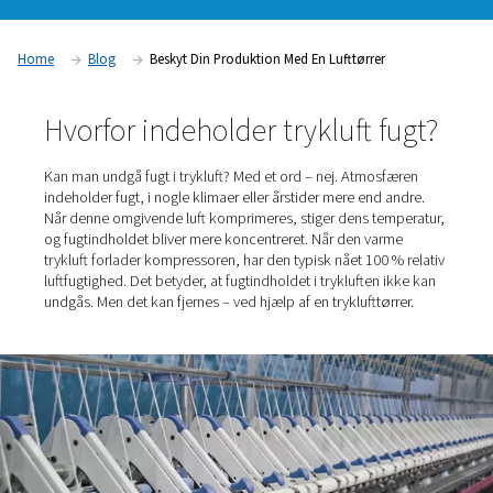
blokerede eller frosne ventiler, cylindere, luftmotorer og vær
Konsekvenserne kan være betydelige og dyre, lige fra for tid
produktionsværktøjsfejl til produktionsstop og produkttilba
En tryklufttørrer af høj kvalitet eliminerer disse risici.
Home
Blog
Beskyt Din Produktion Med En Lufttørrer
Hvorfor indeholder trykluft f
Kan man undgå fugt i trykluft? Med et ord – nej. Atmosf
indeholder fugt, i nogle klimaer eller årstider mere end 
Når denne omgivende luft komprimeres, stiger dens tem
og fugtindholdet bliver mere koncentreret. Når den var
trykluft forlader kompressoren, har den typisk nået 100 
luftfugtighed. Det betyder, at fugtindholdet i trykluften i