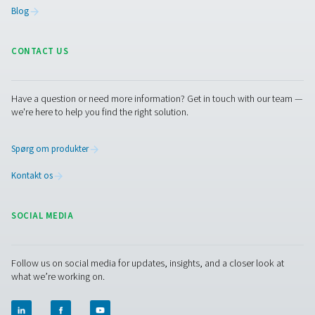
produktsortimentet og ekspertisen til at anbefale den tør
fungerer bedst for dig. Vores repræsentanter er altid klar t
besvare alle dine spørgsmål.
Kontakt vores eksperter i luftbehandling
Facebook
Messenger
X
Linkedin
Mail
Pure Air . Pure Gas
PRODUCTS