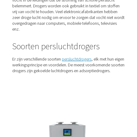
Wie gebruikt luchtdrogers?
Luchtbehandeling is noodzakelijk in bijna alle
persluchttoepassingen. Van voedselproductie tot bier
en bouwelektronica, droge perslucht is een must om s
aan producten en apparatuur te voorkomen. Verpakking
productiebedrijven voor voedingsmiddelen en dranken
gebruiken persluchtdrogers om roest op hun actuatoren
assemblagemachines te voorkomen. Ze verwijderen oo
vocht in de leidingen dat de stroming van schone perslu
belemmert. Drogers worden ook gebruikt in textiel om s
vrij van vocht te houden. Veel elektronicafabrikanten h
zeer droge lucht nodig om ervoor te zorgen dat vocht n
overgedragen naar computers, mobiele telefoons, telev