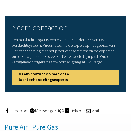
Een
sorptiedroger
droogt lucht door deze door een tore
duwen die is gevuld met sorptiemiddel of hygroscopisc
materiaal. Dit materiaal absorbeert het vocht in de lucht
waardoor alleen droge lucht de droger verlaat. Omdat h
sorptiemiddel verzadigd raakt, bestaan adsorptiedroger
twee torens. Terwijl de lucht in een toren wordt gedroo
de andere toren na gebruik geregenereerd. Dit proces b
het droogmiddel voor op een nieuwe droogcyclus.
Adsorptiedrogers kunnen drukdauwpunten tot -70 °C/-9
bereiken. Dat maakt ze de ideale oplossing voor toepa
die zeer droge lucht vereisen. Ze voorkomen ook ijsvor
het luchtsysteem in zeer koude klimaten. Net als bij alle
persluchtdrogers is de energie-efficiëntie en dus de
bedrijfskosten een belangrijke overweging. Daarom is h
belangrijk om rekening te houden met de
regeneratietechnologie van een droger. Het kan een aanz
verschil maken in uw bedrijfskosten. Warmteloze droge