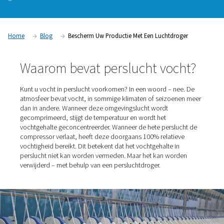
corrosie, geblokkeerde of bevroren kleppen, cilinders, luc
gereedschappen. De gevolgen kunnen aanzienlijk en kostbaa
variërend van voortijdige storingen van productietools tot
productieonderbrekingen en product recalls. Een perslucht
goede kwaliteit elimineert deze risico's.
Home
Blog
Bescherm Uw Productie Met Een Luchtdr
Waarom bevat perslucht voc
Kunt u vocht in perslucht voorkomen? In een woord – n
atmosfeer bevat vocht, in sommige klimaten of seizoe
dan in andere. Wanneer deze omgevingslucht wordt
gecomprimeerd, stijgt de temperatuur en wordt het
vochtgehalte geconcentreerder. Wanneer de hete perslu