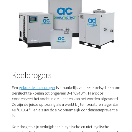
enz.
Soorten persluchtdrogers
Er zijn verschillende soorten
persluchtdrogers
, elk met 
werkingsprincipe en voordelen. De meest voorkomende
drogers zijn gekoelde luchtdrogers en adsorptiedrogers