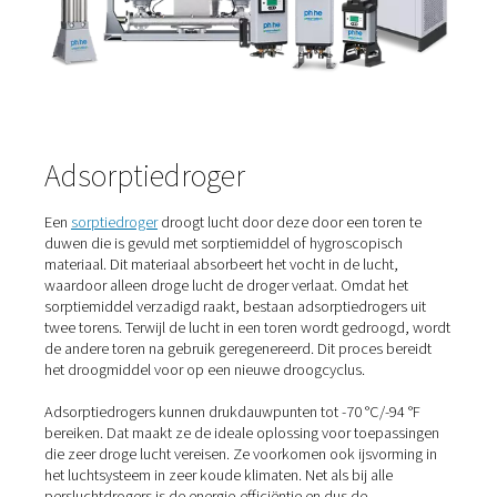
40 °C/104 °F en als uw doel voornamelijk condensatiepr
is.
Koeldrogers zijn verkrijgbaar in cyclische en niet-cyclis
varianten. Onlangs introduceerde Pneumatech koeldrog
variabele snelheidsaandrijvingstechnologie om gebruike
aanzienlijke energiebesparingen te bieden.
Het is deze energie-efficiëntie en lage investeringskoste
koeldrogers tot een populaire keuze maken. Bovendien
ze betrouwbare prestaties. Ook het gebruiksgemak en 
eenvoudige onderhoud zijn sterke voordelen.