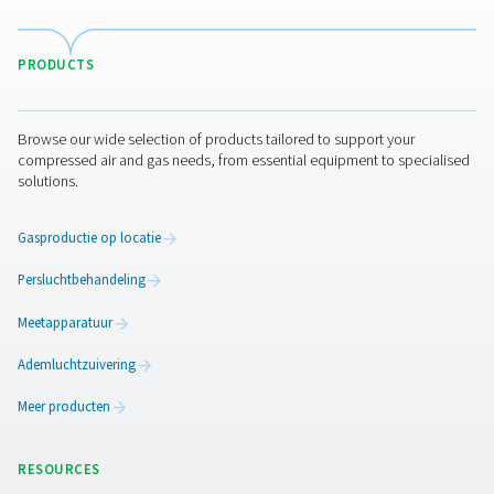
gebruiken geëxpandeerde perslucht (en dus een deel v
capaciteit van de droger) voor regeneratie. Verwarmde
zuiveringsdrogers verwarmen de geëxpandeerde zuiveri
om deze zuiveringsstroom te beperken. Blaasdrogers g
omgevingslucht (niet perslucht) en een elektrische verw
Hun zero-purge-varianten elimineren ook het verlies van
zuivering tijdens het koelen.
Natuurlijk is het droogmiddel zelf ook bepalend voor d
efficiëntie. Pneumatech selecteert zijn droogmiddel zor
bij premium leveranciers. Deze selectie is gebaseerd op
breeksterkte, waterbestendigheid, antiverouderingseffe
een revolutionaire nieuwe technologie. Bovendien heeft
Pneumatech onlangs een revolutionair nieuw type droo
geïntroduceerd. Wat het uniek maakt, is dat het gemaakt
massieve, gestructureerde blokken in plaats van een m
losse kralen. De rechte buizen zorgen voor een veel effi
luchtstroom, wat aanzienlijke energiebesparingen en e
langere levensduur oplevert.