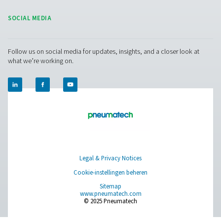
Facebook
Messenger
X
Linkedin
Mail
Pure Air . Pure Gas
PRODUCTS
Browse our wide selection of products tailored to support 
compressed air and gas needs, from essential equipment to
solutions.
Gasproductie op locatie
Persluchtbehandeling