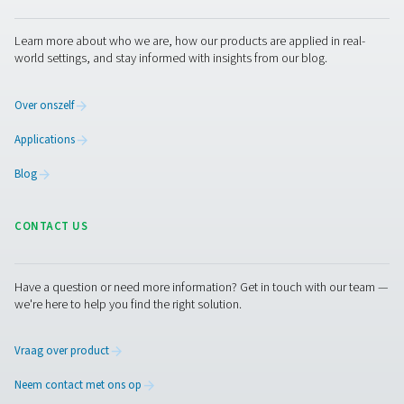
Neem contact op
Een persluchtdroger is een essentieel onderdeel van uw
persluchtsysteem. Pneumatech is de expert op het gebi
luchtbehandeling met het productassortiment en de exp
om de droger aan te bevelen die het beste bij u past. O
vertegenwoordigers beantwoorden graag al uw vragen.
Neem contact op met onze
luchtbehandelingsexperts