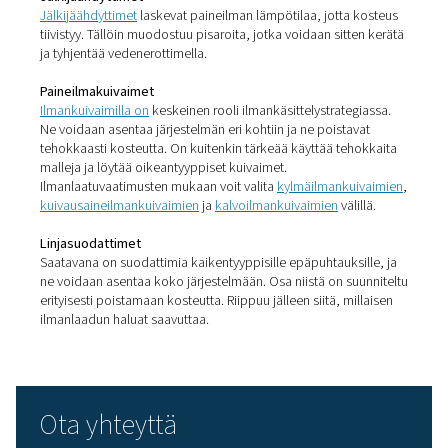
huolestuttavaa nieltyjen tuotteiden valmistuksessa. Tä
niin elintarvike- ja juomateollisuutta kuin lääketeollisuut
Näillä mikro-organismeilla voi olla suuri vaikutus tuotte
ja turvallisuuteen. Tämä voi vahingoittaa kuluttajia ja joh
kalliisiin tuotantokatkoksiin, takaisinvetoihin tai
oikeudenkäynteihin.
Kosteuden torjuminen
paineilmassa
Vaikka paineilman kosteuden aiheuttamat vaarat ovat v
asianmukaisilla käsittelytekniikoilla nämä riskit voidaan 
Katsotaanpa, mitkä vaihtoehdot ja varusteet ovat käytet
ja miten ne toimivat. On tärkeää huomata, että tämänty
ilmankäsittely on maksullista. Tämä kustannus on kuiten