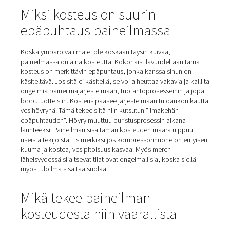
Koti
Blogi
Haitallisen Kosteuden Torjunta Paineilmas
Miksi kosteus on suurin
epäpuhtaus paineilmassa
Koska ympäröivä ilma ei ole koskaan täysin kuivaa,
paineilmassa on aina kosteutta. Kokonaistilavuudeltaa
kosteus on merkittävin epäpuhtaus, jonka kanssa sinun
käsiteltävä. Jos sitä ei käsitellä, se voi aiheuttaa vakavia j
ongelmia paineilmajärjestelmään, tuotantoprosesseihin 
lopputuotteisiin. Kosteus pääsee järjestelmään tuloauk
vesihöyrynä. Tämä tekee siitä niin kutsutun "ilmakehän
epäpuhtauden". Höyry muuttuu puristusprosessin aikan
lauhteeksi. Paineilman sisältämän kosteuden määrä riip