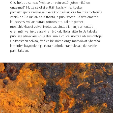
useista tekijöistä. Esimerkiksi jos kompressorihuone on 
kuuma ja kostea, vesipitoisuus kasvaa. Myös meren
läheisyydessä sijaitsevat tilat ovat ongelmallisia, koska s
myös tuloilma sisältää suolaa.
Mikä tekee paineilman
kosteudesta niin vaarallista
Olisi helppo sanoa: "Hei, se on vain vettä, joten mikä on
ongelma?" Mutta se olisi erittäin kallis virhe, koska
paineilmajärjestelmässä oleva kondenssi voi aiheuttaa t
vahinkoa. Kaikki alkaa laitteista ja putkistosta. Käsittel
lauhdevesi voi aiheuttaa korroosiota. Tällöin pienet
ruostehiukkaset voivat irrota, saastuttaa ilman ja aiheut
enemmän vahinkoa alavirran työkaluille ja laitteille. Ja ta
putkissa oleva vesi voi jäätyä, mikä voi vaurioittaa ohjau
On itsestään selvää, että kaikki nämä ongelmat voivat l