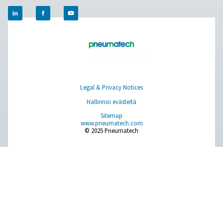
Paineilman käsittely
Mittauslaitteet
Hengitysilman puhdistus
Lisää tuotteita
RESOURCES
Learn more about who we are, how our products are applied 
world settings, and stay informed with insights from our blog
Tietoa meistä