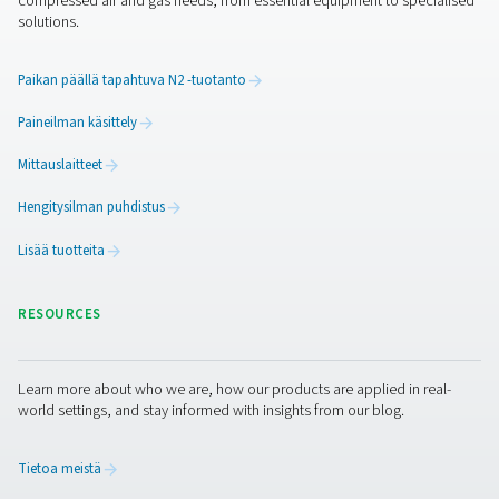
ne voidaan asentaa koko järjestelmään. Osa niistä on su
erityisesti poistamaan kosteutta. Riippuu jälleen siitä, mi
ilmanlaadun haluat saavuttaa.
Ota yhteyttä
Jos sinulla on kysyttävää paineilman kosteudesta ja sen
hallinnasta, ota yhteyttä Pneumatechiin. Asiantuntijamm
valmiita antamaan vastauksia ja suosittelemaan tehokka
hoitoratkaisuja.
Ota yhteyttä ilmankäsittelyasiantuntijoihim