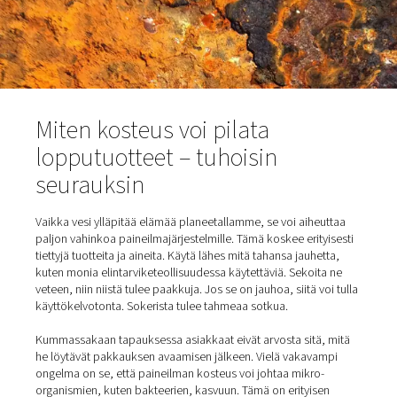
laitteiden käyttöikää ja lisätä huoltokustannuksia. Eikä s
pahintakaan.