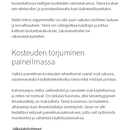
Miten kosteus voi pilata
lopputuotteet – tuhoisin
seurauksin
Vaikka vesi ylläpitää elämää planeetallamme, se voi aih
paljon vahinkoa paineilmajärjestelmille. Tämä koskee eri
tiettyjä tuotteita ja aineita. Käytä lähes mitä tahansa jauh
kuten monia elintarviketeollisuudessa käytettäviä. Sekoi
veteen, niin niistä tulee paakkuja. Jos se on jauhoa, siitä 
käyttökelvotonta. Sokerista tulee tahmeaa sotkua.
Kummassakaan tapauksessa asiakkaat eivät arvosta sit
he löytävät pakkauksen avaamisen jälkeen. Vielä vakav
ongelma on se, että paineilman kosteus voi johtaa mikr
organismien, kuten bakteerien, kasvuun. Tämä on erityi