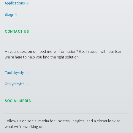
Facebook
Messenger
X
Linkedin
Mail
Puhdas ilma. Puhdas kaasu
PRODUCTS
Browse our wide selection of products tailored to support 
compressed air and gas needs, from essential equipment to
solutions.
Paikan päällä tapahtuva N2 -tuotanto