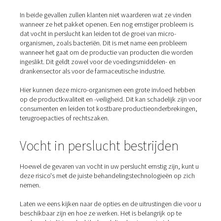
Hoe vocht uw eindproducte
kan bederven – met
verwoestende gevolgen
Hoewel water het leven op onze planeet in stand houdt,
veel schade aanrichten in persluchtsystemen. Dit geldt
voor bepaalde producten en stoffen. Neem vrijwel elk 
zoals veel van de poeders die in de voedingsmiddelenin
worden gebruikt. Meng ze met water en ze worden klonte
het meel is, kan het onbruikbaar worden. Suiker wordt 
plakkerige rommel.