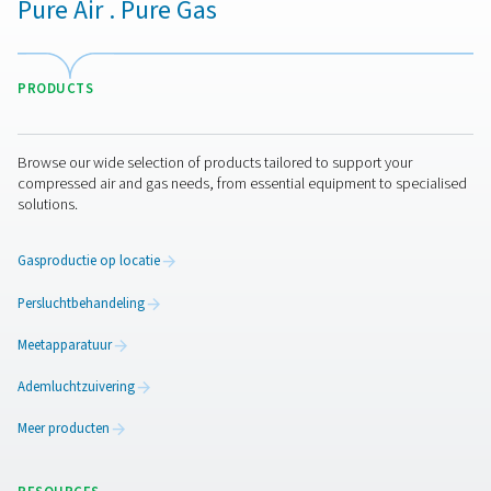
luchtbehandelingsstrategie. Ze kunnen op verschillend
in uw systeem worden geïnstalleerd en verwijderen effec
vocht. Het is echter belangrijk om efficiënte modellen te
gebruiken en het juiste type droger te vinden. Afhankeli
vereisten voor de luchtkwaliteit kunt u kiezen uit
gekoel
luchtdrogers
,
sorptieluchtdrogers
en
membraanluchtdro
Persluchtfilters
Er zijn filters voor alle soorten verontreinigingen en u kun
uw hele systeem installeren. Sommige zijn speciaal on
om vocht te verwijderen. Nogmaals, het hangt af van de
luchtkwaliteit die u wilt bereiken.
Neem contact op
Neem contact op met Pneumatech als u vragen hebt ov