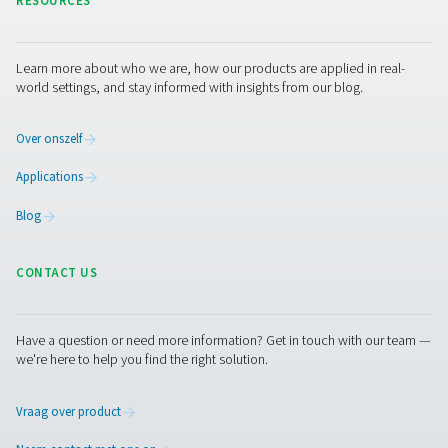
in uw perslucht en hoe u ermee om kunt gaan. Onze exp
staan klaar om antwoorden te geven en effectieve
behandelingsoplossingen aan te bevelen.
Neem contact op met onze
luchtbehandelingsexperts
Facebook
Messenger
X
Linkedin
Mail
Pure Air . Pure Gas
PRODUCTS