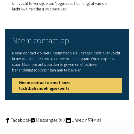
nemen.
Laten we eens kijken naar de opties en de uitrustingen d
beschikbaar zijn en hoe ze werken. Het is belangrijk op 
merken dat dit type luchtbehandeling kosten met zich
meebrengt. Deze kosten zijn echter lager dan die van he
behandelen van lucht. U moet nog steeds op de hoogte 
uw specifieke persluchtvereisten om uw investering te
optimaliseren en de bedrijfskosten te verlagen.
Nakoelers
Nakoelers
verlagen de temperatuur van de perslucht zo
vocht condenseert. Dit leidt tot de vorming van druppels
vervolgens met een waterafscheider kunnen worden
opgevangen en afgevoerd.
Persluchtdrogers
Luchtdrogers
spelen een belangrijke rol in elke