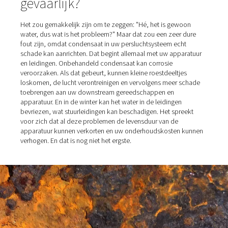
condensaat. Hoeveel vocht u in uw perslucht terechtko
af van verschillende factoren. Als de compressorruimte
bijvoorbeeld bijzonder heet en vochtig is, neemt het
watergehalte toe. En ook installaties in de buurt van de
zijn problematisch, omdat daar ook de aangezogen luc
bevat.
Wat maakt vocht in persluch
gevaarlijk?
Het zou gemakkelijk zijn om te zeggen: "Hé, het is gew
water, dus wat is het probleem?" Maar dat zou een zeer
fout zijn, omdat condensaat in uw persluchtsysteem ec
schade kan aanrichten. Dat begint allemaal met uw app
en leidingen. Onbehandeld condensaat kan corrosie
veroorzaken. Als dat gebeurt, kunnen kleine roestdeeltj
loskomen, de lucht verontreinigen en vervolgens meer 