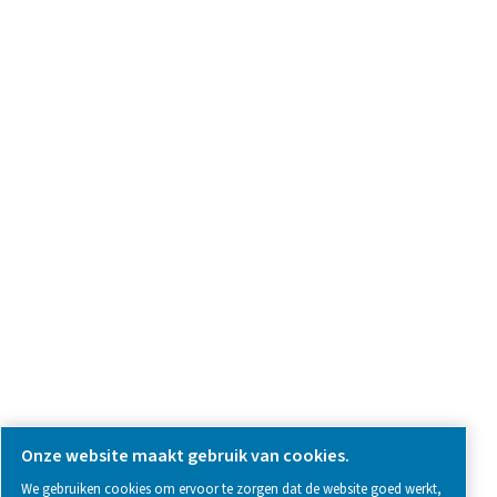
we're here to help you find the right solution.
Vraag over product
Neem contact met ons op
SOCIAL MEDIA
Follow us on social media for updates, insights, and a close
what we’re working on.