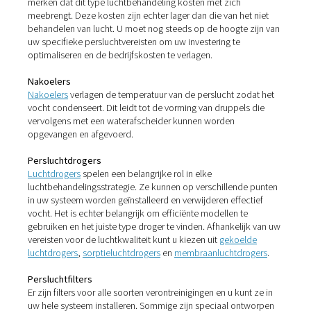
In beide gevallen zullen klanten niet waarderen wat ze 
wanneer ze het pakket openen. Een nog ernstiger probl
dat vocht in perslucht kan leiden tot de groei van micro-
organismen, zoals bacteriën. Dit is met name een prob
wanneer het gaat om de productie van producten die 
ingeslikt. Dit geldt zowel voor de voedingsmiddelen- en
drankensector als voor de farmaceutische industrie.
Hier kunnen deze micro-organismen een grote invloed
op de productkwaliteit en -veiligheid. Dit kan schadelijk
consumenten en leiden tot kostbare productieonderbre
terugroepacties of rechtszaken.
Vocht in perslucht bestrijde
Hoewel de gevaren van vocht in uw perslucht ernstig zijn
deze risico's met de juiste behandelingstechnologieën 