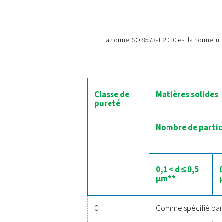
L’impo
Tout l’air comprimé non tra
que cet air non traité en
Heureusement, différentes 
particules peuvent être él
purgeurs de condensatet l
La norme ISO 8573-1:2010 e