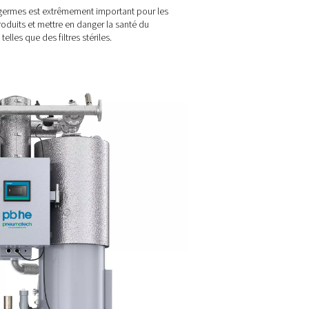
≤ -70
≤ -94
≤ 0,01
≤ -40
≤ -40
≤ 0,1
≤ -20
≤ -4
≤ 1
≤ 3
≤ 37,4
≤ 5
≤ 7
≤ 44,6
-
≤ 10
≤ 50
-