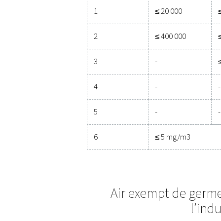
Classe de
Matiè
pureté
Nombr
0,1 < 
μm**
0
Comme s