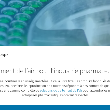
ustries les plus
 : Les produits fabriqués
ulager la souffrance et
ction doit répondre à des
mmence par un air
dustrie Pharmaceutique