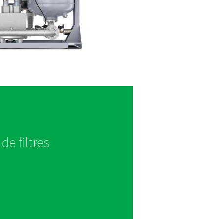
es de qualité de l’air comprimé 
oivent être respectées
ant, l’air comprimé exempt de germes est extrêmement importa
es peuvent compromettre les produits et mettre en danger la s
 de technologies spécialisées telles que des filtres stériles.