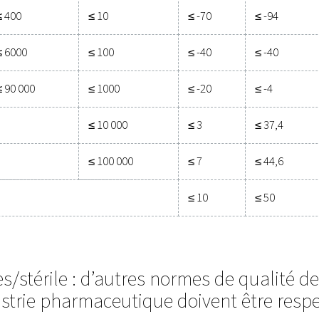
ou 1.3.1.
res solides
e de particules par m3
d ≤ 0,5
0,5 < d ≤ 1,0
1,0 < d ≤ 5,0
μm**
μm**
pécifié par l’utilisateur ou le fournisseur de l’équipem