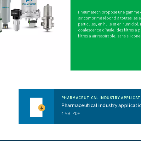
z de l’air comprimé de haute pureté avec un point
ble pour atteindre les classes 1, 2 et 3 de la
100 % de charge.
 à son efficacité inégalée, la gamme PB maintient
ssi bas que possible.
 aucune entreprise pharmaceutique ne peut se
rêt de la production. Grâce aux composants de
 durable de la PB, vous bénéficiez d’une fiabilité
ance avancés
: notre PurelogicTM Touch avancé est
ermettre d’optimiser l’efficacité et la fiabilité.