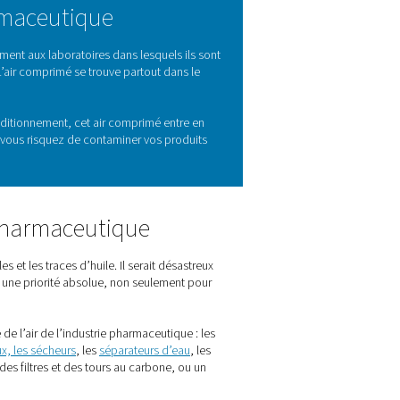
dustrie pharmaceutique
ste titre. Les produits fabriqués dans les usines pharmaceutique
is répondre à des normes de qualité strictes. Et cela commence p
ment de l’air
pour atteindre les normes de qualité de l’air compr
ivent respecter.
s l’industrie pharmaceutique
 pharmaceutique. Pensez simplement aux laboratoires dans lesqu
et aux machines d’emballage. L’air comprimé se trouve partout
tion.
le pressage, l’enrobage et le conditionnement, cet air comprimé
rtaines normes de qualité, sinon vous risquez de contaminer vo
s.