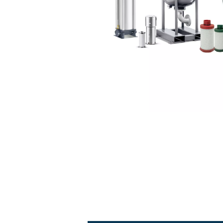
Air de qualité
: obtene
de rosée sous pression sta
norme ISO 8573-1:2010 à 
Coûts réduits
: grâce
vos coûts énergétiques au
Fiabilité supérieure
:
permettre des temps d’ar
qualité et à la conception
de pointe.
Contrôle et surveill
inclus de série pour vous p