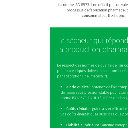
1
≤ 20 0
2
≤ 400 
3
-
4
-
5
-
6
≤ 5 m