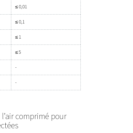
Eau
Huile totale
Point de rosée sous
Concentration :
pression
°C
°F
mg/m3
ent et plus strict que la classe 1.