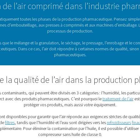
Traitement de l’air pour l’in
e fait partie des industries les plus réglementées. Et ce, à ju
 et sauver des vies. Pour ce faire, leur production doit toutefo
neumatech propose une gamme complète de
solutions de traite
entreprises pharmaceutiques do
tilisation de l’air comprimé dan
 crucial dans pratiquement toutes les phases de la production
euses et aux usines d’embouteillage, aux presses à comprimés 
processus de produc
cations, telles que le mélange et la granulation, le séchage, 
produits pharmaceutiques. Dans ce cas, l’air doit répondre à ce
pharmaceutique