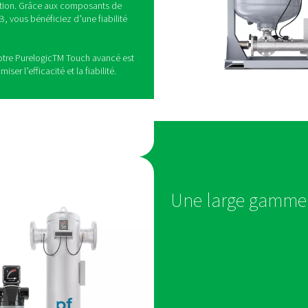
e germes/stérile : d’autres norm
l’industrie pharmaceutique d
finit pas de valeurs pour les germes/micro-organismes. Cepend
ion pharmaceutique. En effet, les germes et les micro-organism
 Il est donc important de les éliminer de l’air comprimé à l’aide
i répond aux besoins de
n pharmaceutique
alité de l’air comprimé auxquelles les entreprises
e conformer
nécessite le bon sécheur. Le sécheur
h PB
: