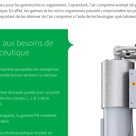
00
≤ 400
≤ 10
000
≤ 6000
≤ 100
≤ 90 000
≤ 1000
-
≤ 10 000
-
≤ 100 000
g/m3