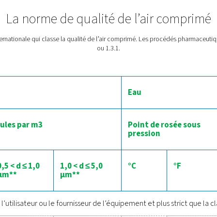
rtance de la qualité de l’air da
ité contient des contaminants, qui peuvent être divisés en 3 catég
tre en contact direct avec des produits pharmaceutiques. C’est 
protéger vos produits, mais aussi
technologies sont disponibles pour garantir que l’air réponde aux
iminées à l’aide de
filtres
, tandis que l’humidité et l’eau sont dir
a filtration supplémentaire. Pour éliminer la contamination par l’
compresseur sans huile de
La norme de qualité de
st la norme internationale qui classe la qualité de l’air comp