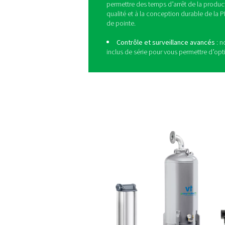
Air exempt d
La norme ISO 8573-1 ne dé
processus de fabricat
consommateur.
Le sécheur qu
la productio
Le respect des normes de qu
pharmaceutiques doivent s
par adsorption
Pneumatec