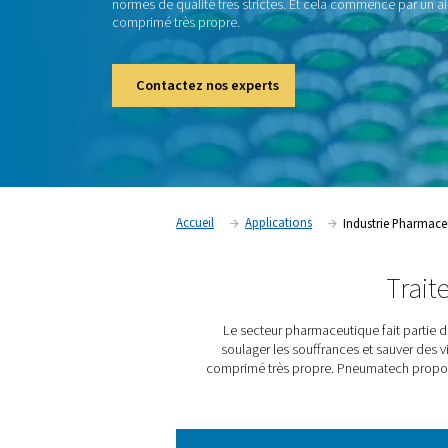
Le secteur pharmaceutique est l'une des ind
réglementées. Et ce, pour une bonne raison
dans les usines pharmaceutiques peuvent so
sauver des vies. Mais pour cela, leur produ
normes de qualité très strictes. Et cela co
comprimé très propre.
Contactez nos experts
Accueil
Applications
In