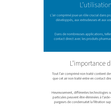
Le secteur pharmaceutiqu
soulager les souffrances
comprimé très propre. P
L’u
L’air comprimé joue un rôle
développés, aux extrud
Dans de nombreuses appli
contact direct avec les 