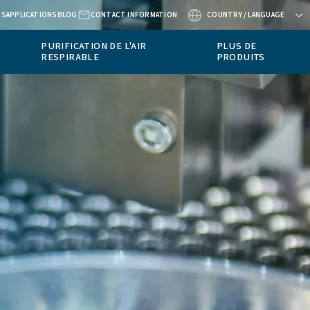
ABOUT US
APPLICATIONS
BLOG
CONTACT
INSTRUMENTS DE
PURIFICATION DE 
MESURE
RESPIRABLE