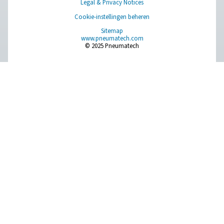
Pure Air . Pure Gas
PRODUCTS
Browse our wide selection of products tailored to support 
compressed air and gas needs, from essential equipment to
solutions.
Gasproductie op locatie
Persluchtbehandeling
Meetapparatuur