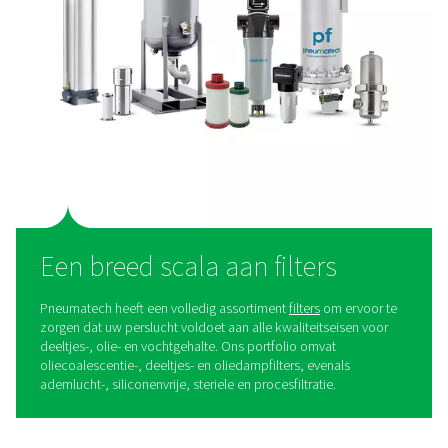
De droger die voldoet aan d
behoeften van de
farmaceutische productie
Om te voldoen aan
de kwaliteitsnormen voor perslucht
farmaceutische bedrijven moeten voldoen, is de juiste 
nodig. De
Pneumatech PB
is een adsorptiedroger:
Kwaliteitslucht
: Krijg zeer zuivere perslucht met e
stabiel drukdauwpunt om ISO 8573-1:2010 klasse 1, 2 
100% belasting te bereiken.