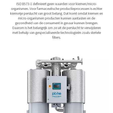
1
≤ 20000
≤ 400
2
≤
≤ 6000
400000
3
-
≤ 90000
4
-
-
5
-
-
6
≤ 5 mg/m3