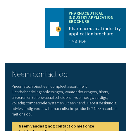
Lagere kosten
: dankzij de beste efficiëntie in zij
houdt de PB-serie uw energiekosten zo laag mogelijk
Superieure betrouwbaarheid
: geen enkel farmac
bedrijf kan zich productiestilstand veroorloven. Dankz
kwaliteitscomponenten en het duurzame ontwerp va
geniet u van toonaangevende betrouwbaarheid.
Geavanceerde regeling en bewaking
: onze
geavanceerde PurelogicTM Touch is standaard inbeg
zodat u de efficiëntie en betrouwbaarheid kunt optima