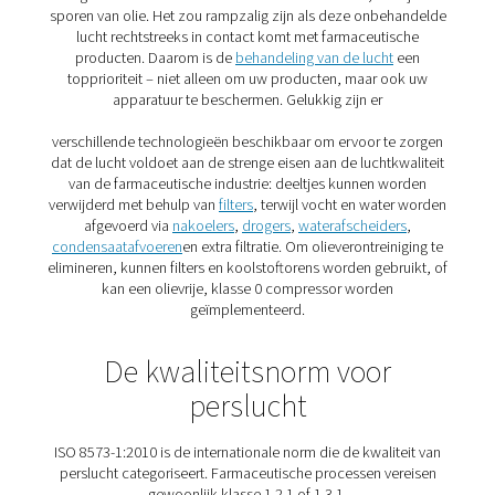
In veel toepassingen, zoals mengen en granuleren, d
persen, coaten en verpakken, komt deze perslucht rech
in contact met de farmaceutica. Als dat gebeurt, moet 
aan bepaalde kwaliteitsnormen voldoen, anders loop
risico dat uw farmaceutische producten worden veront
Het belang van kwaliteitsluc
de farmaceutische produc
Alle onbehandelde perslucht bevat verontreinigingen d
categorieën kunnen worden onderverdeeld: vocht, dee
sporen van olie. Het zou rampzalig zijn als deze onbe
lucht rechtstreeks in contact komt met farmaceuti
producten. Daarom is de
behandeling van de lucht
topprioriteit – niet alleen om uw producten, maar o