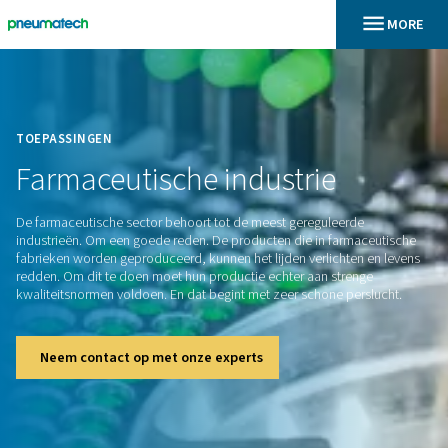
En
Home
TOEPASSINGEN
Farmaceutische
industrie
De farmaceutische sector behoort tot de meest gereguleerd
industrieën. Om een goede reden. De producten die in farm
fabrieken worden geproduceerd, kunnen het lijden verlichte
redden. Om dit te doen moet hun productie echter aan stre
kwaliteitsnormen voldoen. En dat begint met zeer schone pe
Neem contact op met onze experts