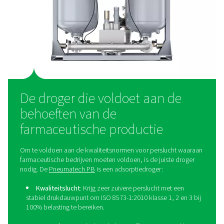
Germvrije/steriele lucht: an
kwaliteitsnormen voor pers
waaraan farmaceutisch
producten moeten voldo
ISO 8573-1 definieert geen waarden voor kiemen/m
organismen. Voor farmaceutische productieprocessen i
kiemvrije perslucht van groot belang. Dat komt omdat 
micro-organismen producten kunnen aantasten en
gezondheid van de consument in gevaar kunnen bre
Daarom is het belangrijk om ze uit de perslucht te ver
met behulp van gespecialiseerde technologieën zoals 
filters.