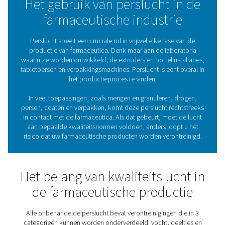
verlichten en levens redden. Daarvoor moet de product
aan strenge kwaliteitsnormen voldoen. En dat begint 
schone perslucht. Pneumatech biedt een compleet ass
luchtbehandelingsoplossingen
om te voldoen aan
kwaliteitsnormen voor perslucht waaraan farmaceut
bedrijven moeten voldoen.
Het gebruik van perslucht i
farmaceutische industri
Perslucht speelt een cruciale rol in vrijwel elke fase 
productie van farmaceutica. Denk maar aan de labor
waarin ze worden ontwikkeld, de extruders en bottelinst
tabletpersen en verpakkingsmachines. Perslucht is echt 
het productieproces te vinden.