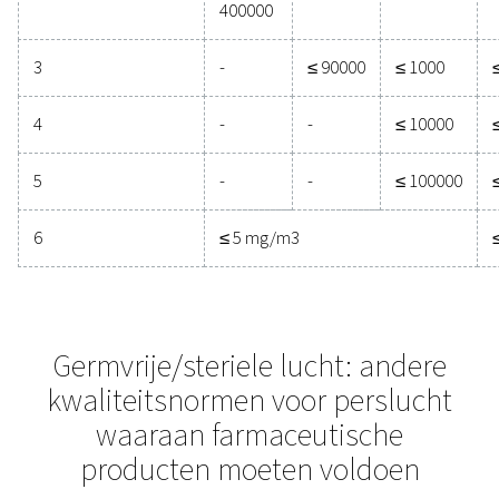
Zuiverheidsklasse
Vaste deeltjes
Aantal deeltjes per 
0,1 < d
0,5 < d
≤ 0,5
≤ 1,0
μm**
μm**
0
Zoals gespecificeerd doo
apparatuur en strenger d