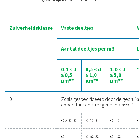
apparatuur te beschermen. Gelukkig zijn er
verschillende technologieën beschikbaar om ervoor t
dat de lucht voldoet aan de strenge eisen aan de luchtk
van de farmaceutische industrie: deeltjes kunnen w
verwijderd met behulp van
filters
, terwijl vocht en wat
afgevoerd via
nakoelers
,
drogers
,
waterafscheide
condensaatafvoeren
en extra filtratie. Om olieverontrei
elimineren, kunnen filters en koolstoftorens worden geb
kan een olievrije, klasse 0 compressor worden
geïmplementeerd.
De kwaliteitsnorm voor
perslucht
ISO 8573-1:2010 is de internationale norm die de kwali
perslucht categoriseert. Farmaceutische processen v
gewoonlijk klasse 1.2.1 of 1.3.1.