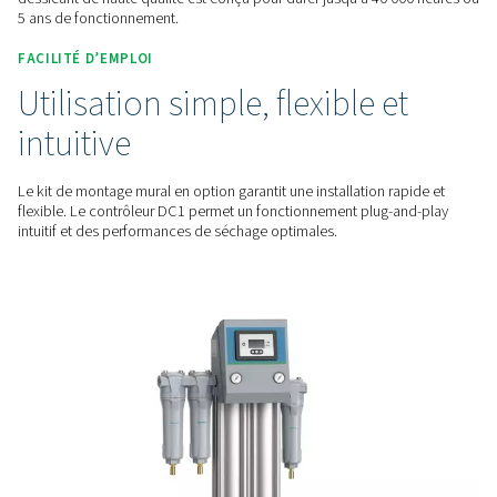
Profitez d’économies d’énergie grâce au flux d’air optimisé
à travers le sécheur. Le capteur PDP en option réduit la co
d’air de purge et donc les coûts d’exploitation en ne démarr
régénération qu’en cas de besoin.
FIABILITÉ DES PERFORMANCES
Séchage constant sur leque
vous pouvez compter
Le PH 22-43 offre un point de rosée stable à basse pression
dessicant de haute qualité est conçu pour durer jusqu’à 40 
5 ans de fonctionnement.
FACILITÉ D’EMPLOI