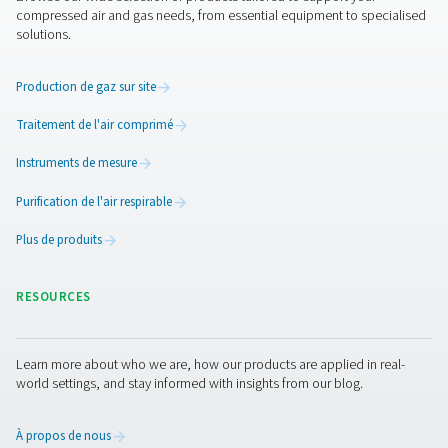
l'entrée du s
3
m
/h)
PH 17
28,8
PH 34
57,6
PH 49
82,8
PH 22-43 PRODUC
BROCHURE
PH 22-43 produc
brochure