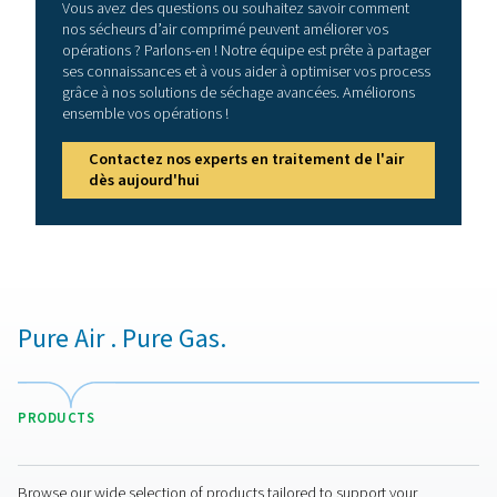
3
m
/h)
PH 22
34,9
PH 33
52,5
PH 43
72
Modèle
Version PDP -
Débit d'air no