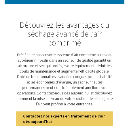
Les sécheurs par adsorption utilisent un matériau désh
pour adsorber l’humidité dans l’air comprimé. Ils se c
de deux tours qui basculent entre deux modes 
fonctionnement. Alors qu’une tour sèche l’air, l’autre 
l’humidité de son dessiccant saturé pour le régénérer, 
dire pour le préparer à un nouveau cycle de séchage. L
43 utilise de l’air de purge sec et expansé pour ce pro
régénération.
Découvrez les principale
caractéristiques du PH 22
Le sécheur par adsorption sans chaleur PH 22-43 est
d’une multitude de caractéristiques qui garantissent l’e
énergétique, la fiabilité et une installation et un fonct