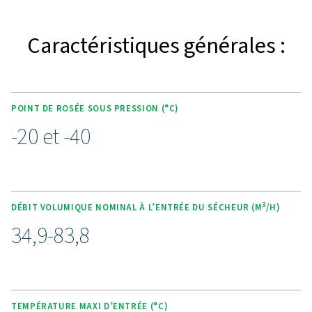
faciles. Pour une gestion de l’énergie et des coûts d’exp
réduits, la gamme offre un débit d’air optimisé à trav
sécheur, une optimisation de la buse de purge et un c
PDP en option. Le contrôleur DC1 facile à utiliser opti
performances et l’efficacité du sécheur, maintient le p
rosée sous pression stable et permet un réglage indivi
PDP. En termes de fiabilité, le dessiccant de haute qual
22-43 peut durer jusqu’à 40 000 heures ou 5 ans 
fonctionnement. Le sécheur est également équipé d
préfiltres (grade G et C) pour protéger son fonctionne
d’un filtre à poussière (grade S) pour garantir la qualité d
L’entretien du dessiccant est rapide et facile grâc
remplacement aisé des sacs. Le kit de montage mural e
garantit une installation flexible.
Découvrez les avantages 