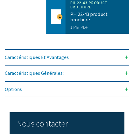
TEMPÉRATURE MAXI D’ENTRÉE (°C)
60
Modèle
Version PDP -
Débit d'air no
l'entrée du s