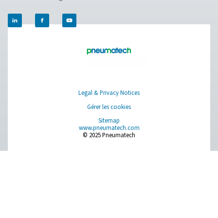
Vous avez des questions ou souhaitez savoir comme
nos sécheurs d’air comprimé peuvent améliorer vos
opérations ? Parlons-en ! Notre équipe est prête à pa
ses connaissances et à vous aider à optimiser vos p
grâce à nos solutions de séchage avancées. Amélior
ensemble vos opérations !
Contactez nos experts en traitement de l'ai
dès aujourd'hui
Pure Air . Pure Gas.