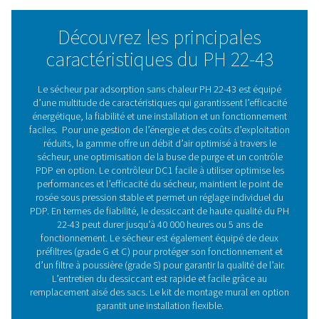
propose désormais la solution idéale. Notre sécheur pa
adsorption sans chaleur PH 22-43 garantit un point de r
aussi bas que 20 °C/-4 °F et -40 °C/-40 °F ainsi que des
économies d’énergie avancées – grâce à son débit d’air
cycle de régénération optimisés.
Le nouveau PH 22-43 est facile à installer, à utiliser et à e
Il offre des performances de séchage et une fiabilité su
grâce à son contrôleur DC1 avancé. Avec un choix de p
rosée et une gamme de fonctionnalités en option, le PH
répondra certainement aux besoins spécifiques de votr
application.
Technologie de sécheur p
adsorption