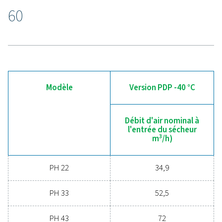
séchage avancé de l’air
comprimé
Prêt à faire passer votre système d’air comprimé au 
supérieur ? Investir dans un sécheur de qualité garan
air propre et sec qui protège votre équipement, rédu
coûts de maintenance et augmente l’efficacité glob
Doté de fonctionnalités avancées conçues pour la fia
et les économies d’énergie, un sécheur hautes
performances peut considérablement améliorer 
opérations. Contactez-nous dès aujourd’hui et déc
comment la mise à niveau de votre solution de séch
l’air peut profiter à votre entreprise.
Contactez nos experts en traitement de l'ai
dès aujourd'hui