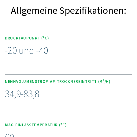
optionale PDP-Steuerung. Die benutzerfreundliche
Steuerung optimiert die Leistung und Effizienz des Tro
hält den Drucktaupunkt stabil und ermöglicht eine indi
PDP-Einstellung. In Bezug auf die Zuverlässigkeit ka
hochwertige Sorptionsmittel des PH 22–43 bis z
40.000 Stunden oder 5 Jahre Betriebszeit aufweisen
Trockner ist außerdem mit zwei Vorfiltern (G- und C-Kl
Schutz seines Betriebs und einem Staubfilter (S-Klass
Gewährleistung der Luftqualität ausgestattet. Die War
Trockenmittels ist schnell und einfach mit einem prob
Beutelwechsel. Mit dem optionalen Wandmontagesatz 
flexible Installation gewährleistet.
Erleben Sie die Vorteile d
fortschrittlichen