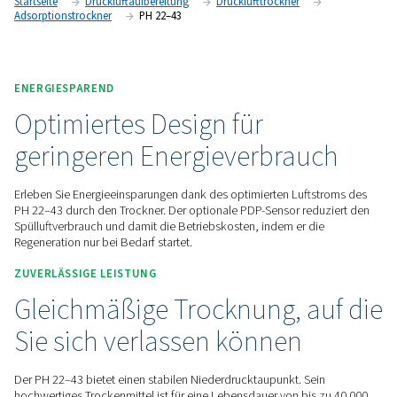
verwenden und zu warten und bietet eine überlegene Trock
und Zuverlässigkeit.
Kontaktieren Sie uns
Startseite
Druckluftaufbereitung
Drucklufttrockner
Adsorptionstrockner
PH 22–43
ENERGIESPAREND
Optimiertes Design für
geringeren Energieverbrau