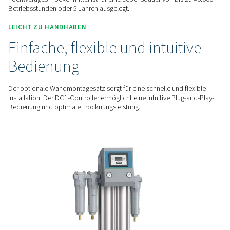
Erleben Sie Energieeinsparungen dank des optimierten Luft
PH 22–43 durch den Trockner. Der optionale PDP-Sensor red
Spülluftverbrauch und damit die Betriebskosten, indem er d
Regeneration nur bei Bedarf startet.
ZUVERLÄSSIGE LEISTUNG
Gleichmäßige Trocknung, a
Sie sich verlassen können
Der PH 22–43 bietet einen stabilen Niederdrucktaupunkt. Se
hochwertiges Trockenmittel ist für eine Lebensdauer von bis
Betriebsstunden oder 5 Jahren ausgelegt.
LEICHT ZU HANDHABEN