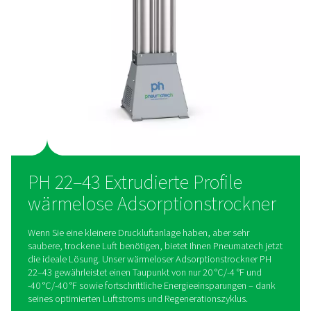
Einfache, flexible und intuit
Bedienung
Der optionale Wandmontagesatz sorgt für eine schnelle und 
Installation. Der DC1-Controller ermöglicht eine intuitive Plu
Bedienung und optimale Trocknungsleistung.