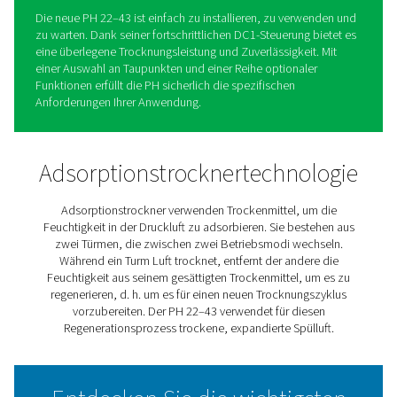
PH 22–43 Extrudierte Profile
wärmelose Adsorptionstroc
Wenn Sie eine kleinere Druckluftanlage haben, aber seh
saubere, trockene Luft benötigen, bietet Ihnen Pneumat