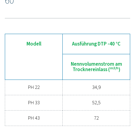
Drucklufttrocknung
Sind Sie bereit, Ihr Druckluftsystem auf die nächste S
bringen? Die Investition in einen hochwertigen Troc
gewährleistet saubere, trockene Druckluft, die Ihre 
schützt, Wartungskosten senkt und die Gesamteffi
steigert. Mit fortschrittlichen Funktionen, die au
Zuverlässigkeit und Energieeinsparungen ausgelegt 
kann ein Hochleistungstrockner Ihren Betrieb erheb
verbessern. Kontaktieren Sie uns noch heute und erf
Sie, wie Ihr Unternehmen von der Aufrüstung Ihre
Drucklufttrocknungslösung profitieren kann.
Wenden Sie sich noch heute an unsere
Experten für Druckluftaufbereitung