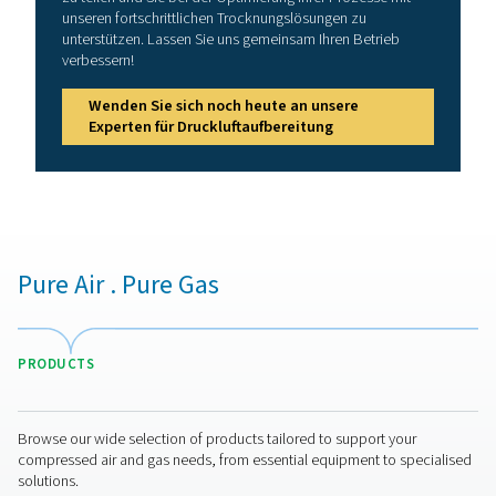
PH 22
34,9
PH 33
52,5
PH 43
72
Modell
Ausführung DTP 
Nennvolumenst
Trocknereinlass 