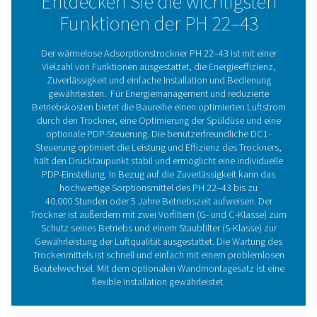
die ideale Lösung. Unser wärmeloser Adsorptionstrock
22–43 gewährleistet einen Taupunkt von nur 20 °C/-4 °F
-40 °C/-40 °F sowie fortschrittliche Energieeinsparungen
seines optimierten Luftstroms und Regenerationszyklus.
Die neue PH 22–43 ist einfach zu installieren, zu verwe
zu warten. Dank seiner fortschrittlichen DC1-Steuerung b
eine überlegene Trocknungsleistung und Zuverlässigkeit.
einer Auswahl an Taupunkten und einer Reihe optionaler
Funktionen erfüllt die PH sicherlich die spezifischen
Anforderungen Ihrer Anwendung.
Adsorptionstrocknertechnol
Adsorptionstrockner verwenden Trockenmittel, um
Feuchtigkeit in der Druckluft zu adsorbieren. Sie best