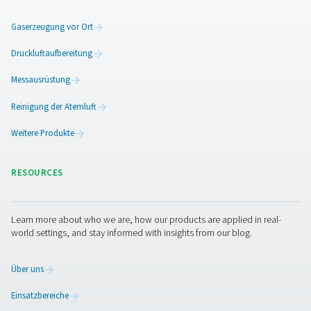
PH 17
28,8
PH 34
57,6
PH 49
82,8
PH 22-43 PRODUC
BROCHURE
PH 22-43 produc
brochure
1 MB
PDF