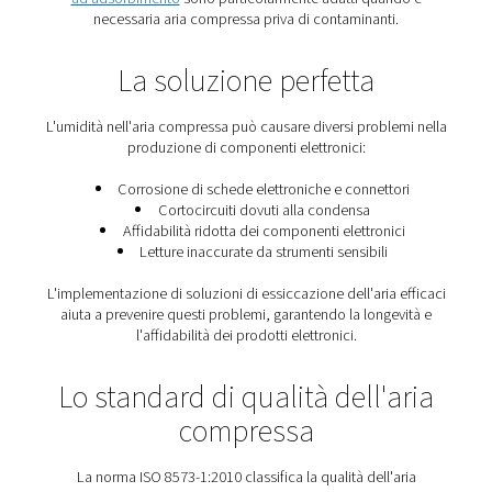
L'importanza dell'aria di qua
nell'industria elettronic
I compressori aspirano aria ambiente, che può cont
umidità e sostanze inquinanti. Inoltre, se si utilizz
compressore lubrificato, le gocce d'olio possono con
l'aria compressa. L'aria contaminata può danneggiare i
finali e ostacolare il corretto funzionamento dei dispo
elettronici.
Esistono vari metodi per rimuovere le impurità dall'
compressa, e gli
essiccatori
sono tra i più efficaci.
Gli e
ad adsorbimento
sono particolarmente adatti qua
necessaria aria compressa priva di contaminanti
La soluzione perfetta