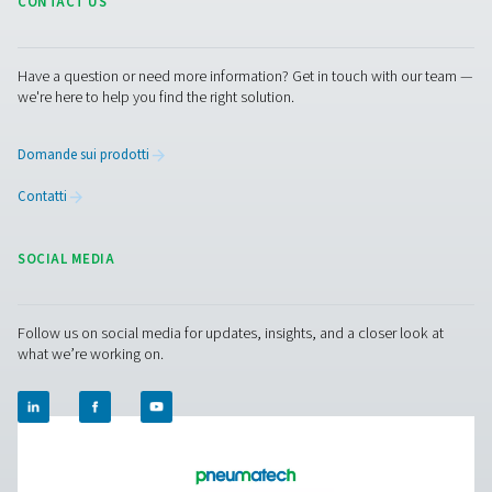
Contattaci
Pneumatech offre una gamma completa di soluzioni per 
trattamento dell'aria, tra cui essiccatori, filtri, scarichi e
separatori d'acqua (olio), garantendo sistemi di alta qua
completamente compatibili da un'unica fonte. Hai biso
una consulenza esperta per la tua produzione tessile?
Contattateci oggi stesso!
Contatta oggi stesso i nostri esperti di tratt
dell'aria