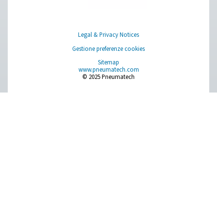
Pure Air . Pure Gas
PRODUCTS
Browse our wide selection of products tailored to support 
compressed air and gas needs, from essential equipment to
solutions.
Generazione di gas in loco
Trattamento dell'aria compressa
Apparecchiature di misurazione
Purificatore di aria respirabile