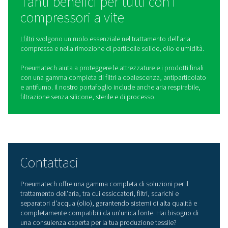
sono progettati per soddisfare i severi requisiti dell'indu
elettronica:
Aria pulita
: fornisce aria compressa ad alta purez
un PDP affidabile per soddisfare gli standard ISO 857
Classe 1, 2 e 3.
Risparmio sui costi operativi
: offre un'efficienza 
del settore per ridurre i costi energetici.
Affidabilità
: costruito con componenti durevoli per
al minimo i tempi di fermo della produzione.
Lunghi intervalli di
manutenzione: dotati di compo
alta qualità e di lunga durata e di sostanza igroscopic
una maggiore