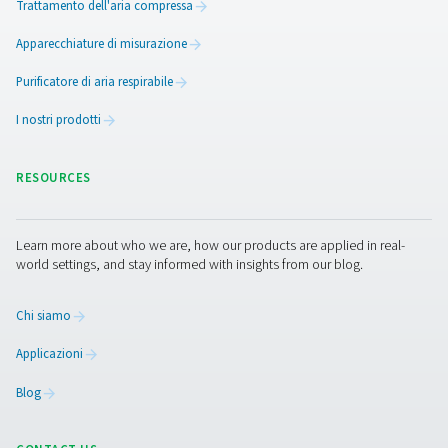
Tanti benefici per tutti con i
compressori a vite
I filtri
svolgono un ruolo essenziale nel trattamento dell'a
compressa e nella rimozione di particelle solide, olio e 
Pneumatech aiuta a proteggere le attrezzature e i prodott
con una gamma completa di filtri a coalescenza, antipa
e antifumo. Il nostro portafoglio include anche aria respi
filtrazione senza silicone, sterile e di processo.