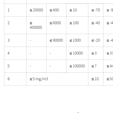
compressa in base al contenuto di particelle solide, 
olio. Per la produzione di componenti elettronici, è 
necessario raggiungere un punto di rugiada in pressione
-40 °C/-40 °F o inferiore per evitare problemi legati all'
Grado
Particelle solide
di
purezza
Numero di particelle per m3
0,1 < d
0,5 < d
1,0 < d
≤ 0,5
≤ 1,0
≤ 5,0