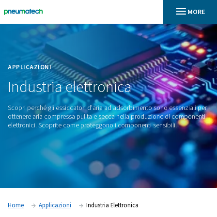
En
Home
APPLICAZIONI
Industria
elettronica
Scopri perché gli essiccatori d'aria ad adsorbimento sono e
ottenere aria compressa pulita e secca nella produzione d
elettronici. Scoprite come proteggono i componenti sensibil