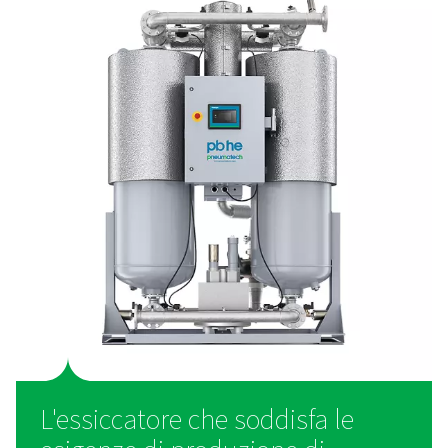
μm**
μm**
μm**
0
Come specificato dall'utente o dal f
più rigoroso della Classe 1.
1
≤ 20000
≤ 400
≤ 10
2
≤
≤ 6000
≤ 100
400000
3
-
≤ 90000
≤ 1000
4
-
-
≤ 10000
5
-
-
≤ 100000