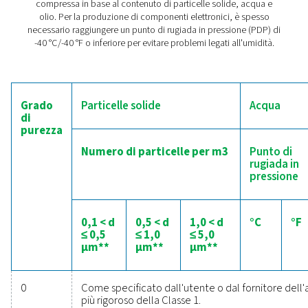
L'umidità nell'aria compressa può causare diversi probl
produzione di componenti elettronici:
Corrosione di schede elettroniche e connett
Cortocircuiti dovuti alla condensa
Affidabilità ridotta dei componenti elettroni
Letture inaccurate da strumenti sensibili
L'implementazione di soluzioni di essiccazione dell'aria
aiuta a prevenire questi problemi, garantendo la long
l'affidabilità dei prodotti elettronici.
Lo standard di qualità dell'
compressa
La norma ISO 8573-1:2010 classifica la qualità dell'