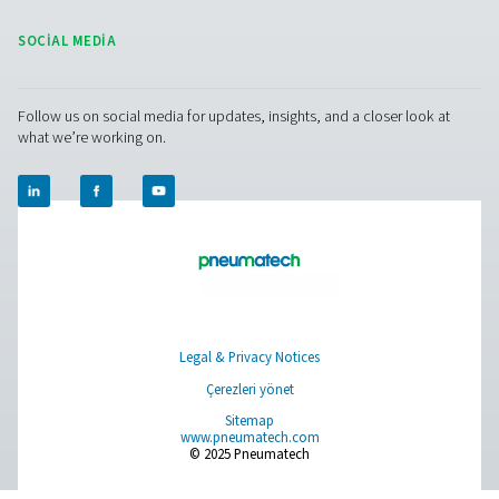
Browse our wide selection of products tailored to support 
compressed air and gas needs, from essential equipment to
solutions.
Sahada gas üretimi
Basınçlı hava şartlandırma
Ölçüm Ekipmanı
Soluma Havası Temizleyici
Ürünlerimiz
RESOURCES