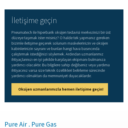
Küçük boyutu tedavi merkezlerinde alandan tasar
sağlar
Oksijen filtreleri oksijen saflığını korumaya yardımc
Otomatik çalıştırma ve otonom çalışma kullanım ko
sağlar
Üstün bir üründen daha faz
Pneumatech piyasadaki en iyi oksijen jeneratöründe
fazlasını sunmaktadır. Bununla birlikte oksijenin uygulama
en ideal seviyede olduğundan emin olmak üzere müşter
ihtiyaç duydukları ekipman ve uzmanlığı da sağlıyo