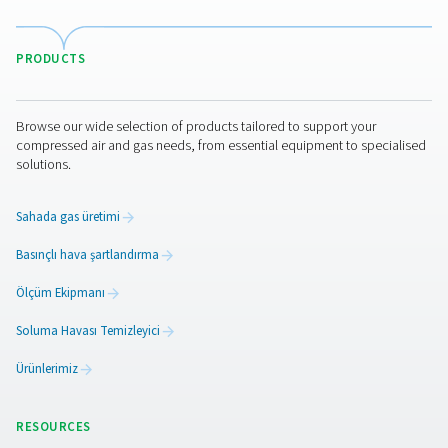
HYPERBARIC OXYG
THERAPY APPLICA
BROCHURE
Hyperbaric oxyg
therapy applicat
brochure
2 MB
PDF
İletişime geçin
Pneumatech ile hiperbarik oksijen tedavisi merkezinizi b
düzeye taşımak ister misiniz? O halde tek yapmanız ge
bizimle iletişime geçerek solunum maskelerinizin ve oks
kabinlerinizin sayısını ve bunları hangi hava basıncında