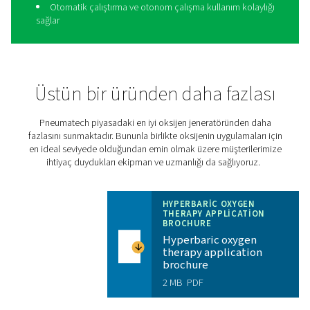
sonraki seviyeye taşıyın
Geleneksel oksijen jeneratörlerinden %30 daha verimli o
Pneumatech'in
PPOG HE'si
, önemli ölçüde azaltılmış ma
daha küçük çevresel ayak izi ile doğru oksijen hacmini, s
ve güvenilirliğini üretir:
Mümkün olan en düşük oksijen maliyeti
Pahalı oksijen teslimatları olmadan güvenilir oksije
kaynağı
Taşımayla ilişkili emisyonların ortadan kalkmasıyla
operasyon daha çevreci hale gelir
Üçüncü taraf tedarikçilerle ilişkili lojistik sıkıntılar
kalkar