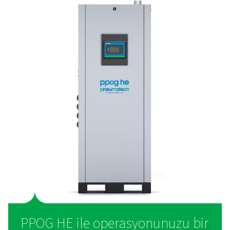
avantajları nelerdir?
Birçok şirket hala oksijenlerini satın alıyor, ancak s
üretmek önemli avantajlar sunuyor.
Sahada oksijen ür
işletmelerin zaman içinde paradan tasarruf etmesine
tanıyarak daha
yüksek maliyet verimliliği sağlar. Ayrıca ş
veya sıvı oksijen dağıtımı ihtiyacını ortadan kaldırara
çevresel ayak izini azaltır. Şirketler, şirket içinde oksije
tedarikleri üzerinde tam kontrol sahibi olurlar ve güven
tutarlı bir kaynak sağlarlar. Ayrıca, harici teslimatlarla i
lojistik zorlukları ortadan kaldırarak operasyonları basitl