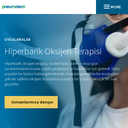
En
Ana Sayfa
UYGULAMALAR
Hiperbarik
Oksijen
Terapisi
Hiperbarik oksijen terapisi, birden fazla skleroz veya spor
yaralanmalarına kadar çeşitli yaralanma ve hastalıklar için g
popüler bir tedavi haline gelmektedir. Hastalar genellikle b
yüksek saflıkta oksijen soludukları basınçlı bir odada yaklaşı
geçirirler.
Uzmanlarımıza danışın