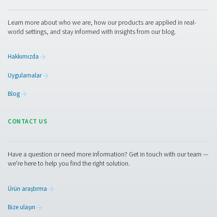
çalıştırmak istediğinizi söylemek. Ardından uzmanlarımı
ihtiyaçlarınızı en iyi şekilde karşılayan ekipmanı bulmanı
yardımcı olacaktır. Bu bilgilere sahip değilseniz veya ya
ihtiyacınız varsa size teknik özellikleri belirleme sürecin
yardımcı olmaktan da memnuniyet duyacaklardır.
Oksijen uzmanlarımızla hemen iletişime geçin
Pure Air . Pure Gas
PRODUCTS