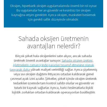
aracılığıyla yüksek saflıkta oksijen soludukları basınçlı 
yaklaşık bir saat geçirirler. Bu, kan dolaşımındaki oksije
artırır ve iyileşme sürecini hızlandırır.
Hiperbarik oksijen tedavis
oksijen gereksinimleri
Oksijen, hiperbarik oksijen uygulamalarında önemli bir r
Bu uygulamalar her an güvenilir ve kesintisiz bir oks
kaynağına erişim gerektirir. Ayrıca oksijen, maskeleri 
için gerekli saflık düzeyinde olmalıdır.
Sahada oksijen üretmen