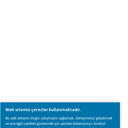
Ürün araştırma
Bize ulaşın
SOCIAL MEDIA
Follow us on social media for updates, insights, and a close
what we’re working on.