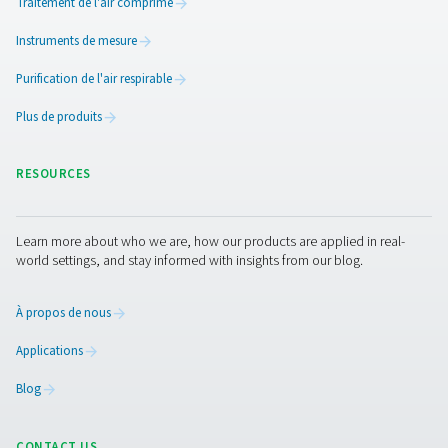
Nous contacter
Vous souhaitez faire passer votre centre de traitement d
l'oxygène hyperbare au niveau supérieur avec Pneumate
Contactez-nous dès maintenant et donnez-nous quelq
informations sur le nombre de masques respiratoires et
chambres à oxygène et la pression d'air à laquelle vous
souhaitez les utiliser. Nos experts vous aideront ensuite 
l'équipement qui répond le mieux à vos besoins. Si vous
disposez pas de ces informations ou si vous avez besoi
ils sont prêts à vous aider tout au long du processus de
spécification.
Contactez nos experts en oxygène dès
aujourd'hui !