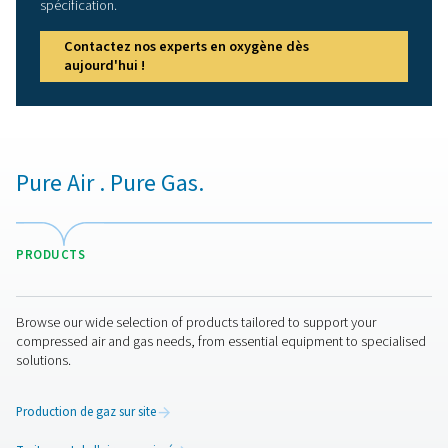
Bien plus qu'un produit 
qualité supérieure
Pneumatech propose bien plus que le meilleur géné
d'oxygène du marché. Nous fournissons également l'é
et l'expertise dont nos clients ont besoin pour s'assure
qualité de leur oxygène est optimale pour leur applic
HYPERBARIC OXYG
THERAPY APPLICA
BROCHURE
Hyperbaric oxyg
therapy applicat
brochure
1 MB
PDF