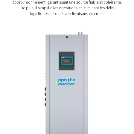
Quels sont les avantages d
production d'oxygène sur si
De nombreuses entreprises achètent encore leur ox
même si sa production sur site offre des avantages signi
La production d’oxygène sur site
offre une meilleure ren
ce qui permet aux entreprises d’économiser de l’argent 
temps. Il élimine également le besoin d’apports d’o
liquide ou en bouteille, ce qui réduit l’empreint
environnementale globale. En produisant de l’oxygè
interne, les entreprises obtiennent un contrôle total s
approvisionnement, garantissant une source fiable et c
De plus, il simplifie les opérations en éliminant les 
logistiques associés aux livraisons externes.