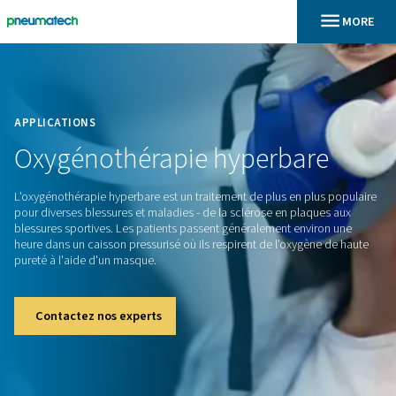
En
Accueil
APPLICATIONS
Oxygénothérapie
hyperbar
L'oxygénothérapie hyperbare est un traitement de plus en pl
pour diverses blessures et maladies - de la sclérose en plaq
blessures sportives. Les patients passent généralement envi
heure dans un caisson pressurisé où ils respirent de l'oxygè
pureté à l'aide d'un masque.
Contactez nos experts