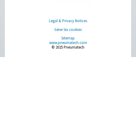
Traitement de l'air comprimé
Instruments de mesure
Purification de l'air respirable
Plus de produits
RESOURCES
Learn more about who we are, how our products are applied 
world settings, and stay informed with insights from our blog
À propos de nous
Applications