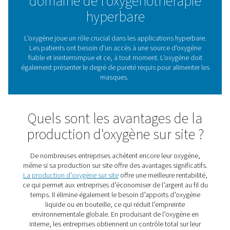
généralement environ une heure dans une chambre pre
où ils respirent de l’oxygène de haute pureté à trave
masque. Cela augmente la teneur en oxygène de leur ci
sanguine et accélère le processus de cicatrisatio
Besoins en oxygène dans 
domaine de l'oxygénothéra
hyperbare
L'oxygène joue un rôle crucial dans les applications hy
Les patients ont besoin d'un accès à une source d'o
fiable et ininterrompue et ce, à tout moment. L'oxygè
également présenter le degré de pureté requis pour alim
masques.