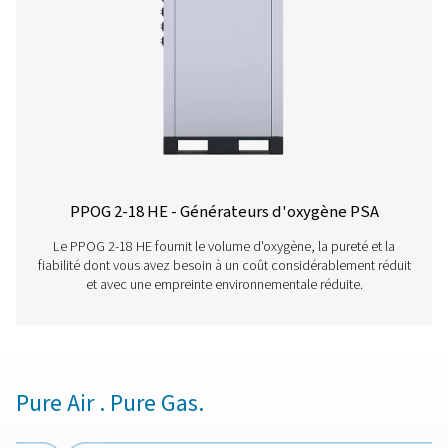
PPOG 18 HE
32,9
30,2
PPOG 2-18 HE PR
BROCHURE
PPOG 2-18 HE pr
brochure
700 KB
PDF
Caractéristiques Et Avantages