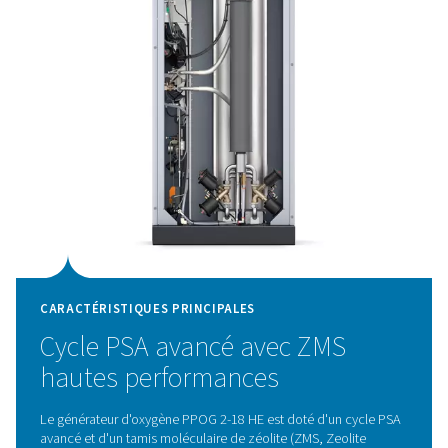
Technologie d'adsorptio
modulée en pression (PS
Pressure Swing Adsorptio
Le générateur d'oxygène PPOG 2-18 HE utilise la tech
d'adsorption modulée en pression (PSA, Pressure 
adsorption) de pointe pour produire de l'oxygène de
pureté avec une efficacité exceptionnelle. Cette tech
fonctionne en séparant l'oxygène des autres ga
atmosphériques, tirant parti des propriétés d'adsor
distinctes des molécules de gaz à différentes pressions
ambiant est dirigé à travers des réservoirs contenant d
moléculaires zéolites (ZMS), qui piègent de manière sé