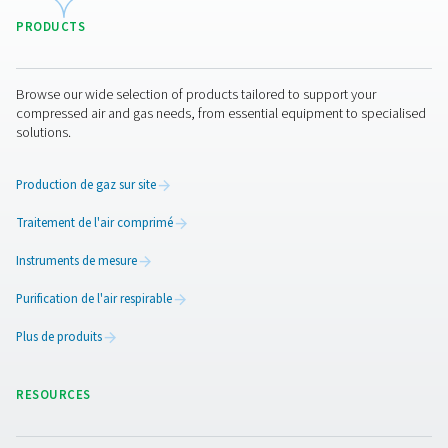
Caractéristiques Générales
Options
Nous contacter
Vous avez des questions ou vous souhaitez savoir com
générateurs d’oxygène peuvent booster vos opérations 
Parlons-en ! Notre équipe est impatiente de vous fournir
informations et une assistance pour vous aider à optimi
procédés grâce à notre technologie d’oxygène de point
Transformons ensemble vos opérations !
Contactez nos experts en oxygène dès