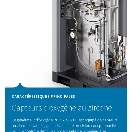
CARACTÉRISTIQUES PRINCIPALES
Cycle PSA avancé avec ZMS
hautes performances
Le générateur d'oxygène PPOG 2-18 HE est doté d'un c
avancé et d'un tamis moléculaire de zéolite (ZMS, Zeoli