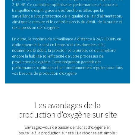
CARACTÉRISTIQUES PRINCIPALES
Capteurs d'oxygène au zirco
Le générateur d'oxygène PPOG 2-18 HE est équipé de c
au zircone avancés, garantissant une précision exceptio
pour le contrôle des niveaux de pureté de l'oxygène. Ce
capteurs de pointe exploitent les propriétés uniques de
céramiques en zircone, offrant des temps de réponse r
une fiabilité exceptionnelle, même dans les environnem
industriels exigeants.
En mesurant et en contrôlant avec précision la pureté d
l'oxygène, les capteurs au zircone aident à maintenir un
production d'oxygène de haute qualité constante, opti
ainsi l'efficacité et les performances globales du générat