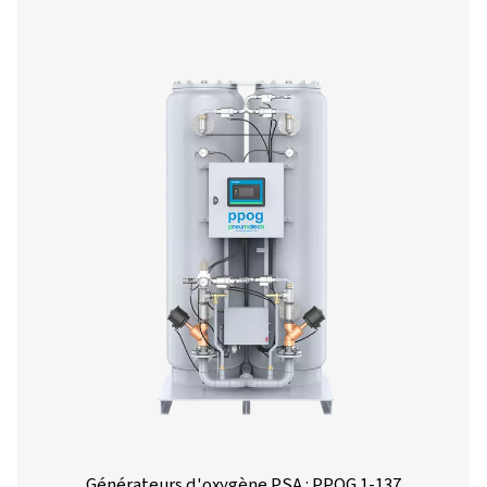
PLAGE DE TEMPÉRATURE AMBIANTE (°C)
5 - 50
Débit d'azote libre nominal 
Modèle
>90 %
93 %