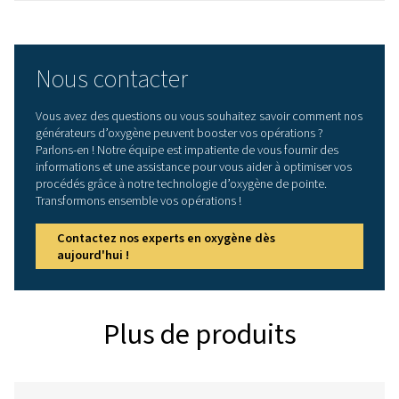
Caractéristiques génér
PURETÉ D'OXYGÈNE ATTEIGNABLE (%)
95
PLAGE DE PRESSION D'ENTRÉE (BAR(G))
4,5 - 10