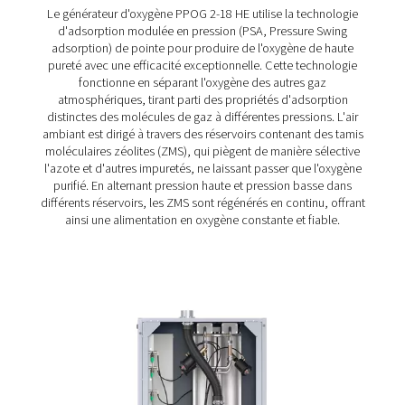
Pneumatech, est la solution optimale pour un large éven
d'applications, de l'aquaculture à la production d'ozon
passant par les installations d'oxygénothérapie hyperbar
production de biogaz.
Il fournit de manière fiable le volume et la pureté d'oxyg
nécessaires, éliminant ainsi toute dépendance vis-à-vis
fournisseurs externes d'O2. Mieux encore, il offre une eff
inégalée, ce qui permet non seulement de réduire les c
d'exploitation, mais également l'empreinte environneme
des utilisateurs.
Trois facteurs principaux contribuent à cette efficacité i
En plus d'offrir un coût unitaire d'oxygène 30 % inférieur 
des générateurs traditionnels, le PPOG HE réduit égalem
consommation d'énergie jusqu'à 70 % lorsque la dema
oxygène est faible. Enfin, la technologie sophistiquée d
Pneumatech permet aux entreprises d'investir dans des
compresseurs et des générateurs de plus petite taille.