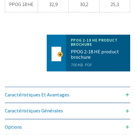
production d'oxygène sur s
Envisagez-vous de passer de l’achat d’oxygène 
bouteille à la production sur site ? La réponse est si
vous devriez ! La production d’oxygène sur site pré
de nombreux avantages, notamment une réduction
coûts, le contrôle des niveaux de pureté, la réducti
émissions liées au transport, l’amélioration de la sécu
l’élimination des problèmes liés à la chaîne
d’approvisionnement. À tous égards, la producti
d’oxygène sur site est une option plus efficace et 
fiable. Contactez nos experts pour découvrir comm
changement peut améliorer vos opérations.
Contactez nos experts en oxygène dès
aujourd'hui !