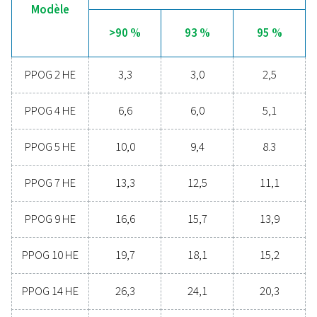
2-18 HE. Ce contrôleur optimise les performances et ass
tranquillité d'esprit grâce à des fonctions telles que la
surveillance auto protectrice de la qualité de l'air d'alim
ainsi que la mesure et le contrôle précis du débit, de la 
de la pression de l'oxygène.
En outre, le système de surveillance à distance à 24/7 
option permet le suivi en temps réel des données clés,
notamment le débit, la pression et la pureté, ce qui amé
encore la fiabilité et l'efficacité de votre processus de
production d'oxygène. Cette intégration garantit des
performances optimales et un fonctionnement régulier 
vos besoins de production d'oxygène.
Les avantages de la