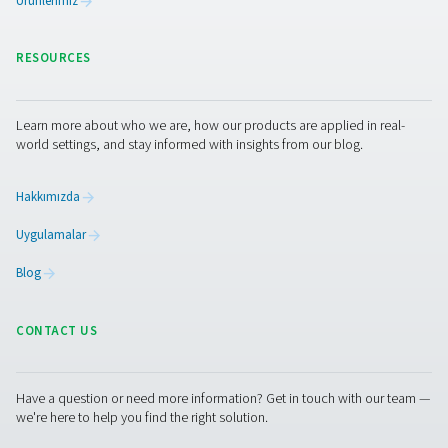
Airnet Paslanmaz Çelik Basınçlı Hava Boru
Hava saflığının kritik olduğu endüstrilerde, boru sistemi
kadar önemlidir. Airnet Paslanmaz Çelik, güvenli ve gü
performans için en yüksek kalite standartlarını karşıla
yağsız hava dağıtımı sağlar.