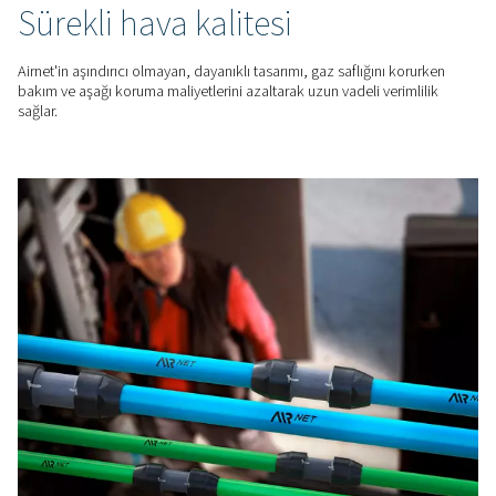
Airnet'in sızdırmaz bağlantıları enerji ve akış kayıplarını önle
aşındırıcı olmayan alüminyum borular ve tam delikli bağlantı
minimum sürtünmeyle sorunsuz ve verimli hava dağıtımı sağl
UZUN SÜRELI TASARRUF
Optimum basıncı koruyun
1 bar basınç düşüşü enerji tüketimini %7 artırabilir. Airnet’in
ürünü alüminyum boru sistemi, optimum boyutlandırma ve sı
kurulum için tasarlanmıştır ve yüksek performanslı uygulamalar
basınç sağlar.
AZ BAKIM GEREKSINIMI
Sürekli hava kalitesi
Airnet'in aşındırıcı olmayan, dayanıklı tasarımı, gaz saflığını
bakım ve aşağı koruma maliyetlerini azaltarak uzun vadeli ver