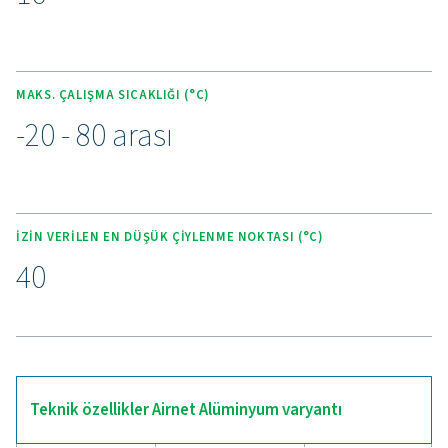
aksamadan çalışan bir sistemi garanti ederken arıza sür
işçilik maliyetlerini azaltır. 10 yıllık garanti ile destekl
ürün, basınçlı hava ağlarını optimize etmek isteyen işletm
uygun maliyetli, bakım gerektirmeyen bir çözüm su
Daha akıllı bir basınçlı h
boru sistemine geçin
Basınçlı hava sisteminiz için hala eski veya verimsiz bo
güveniyorsunuz? Airnet gibi modern bir çözüme yüksel
bir seçimdir! Hızlı kurulum, sızdırmaz performans ve k
dayanıklı malzemelerle Airnet, enerji kaybını azaltır,
maliyetlerini düşürür ve değişen ihtiyaçlarınıza uyum s
Modüler tasarımı, genişletme ve modifikasyonları kolayl