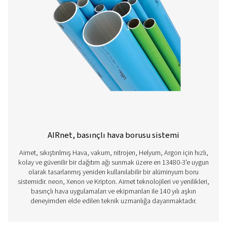
Özellikler Ve Faydalar
İletişime geçin
Airnet'nin hava dağıtım sisteminizi nasıl geliştirebileceği
hakkında sorularınız mı var? Bizimle iletişime geçin! Eki
sızdırmaz, verimli ve dayanıklı bir boru şebekesi için en i
çözümü bulmanıza yardımcı olmaya hazırdır. Operasyonl
birlikte optimize edelim!
Uzmanlarımıza danışın