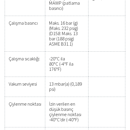
MAKS. ÇALIŞMA SICAKLIĞI (°C)
-20 - 80 arası
İZIN VERILEN EN DÜŞÜK ÇIYLENME NOKTASI (°C)
40