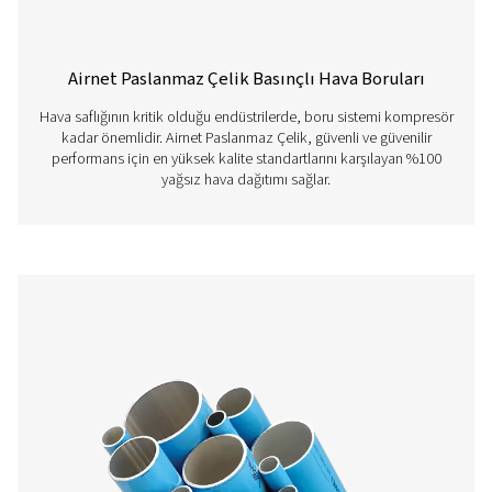
İçeride
Chrome ücretsiz
uygulama
dönüştürme
işlemi
Renkler
Mavi RAL 5012,
Yeşil RAL 6018 ve
Gri RAL 7001
AIRNET PRODUCT
BROCHURE
AIRnet product 
395 KB
PDF