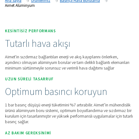
uygulamaları ve ekipmanları ile 140 yılı aşkın deneyimden el
teknik uzmanlığa dayanmaktadır.
Fiyat teklifi için bizimle iletişime geçin!
Ana Sayfa
Ürünlerimiz
Basınçlı Hava Borulama
Airnet Alüminyum
KESINTISIZ PERFORMANS
Tutarlı hava akışı