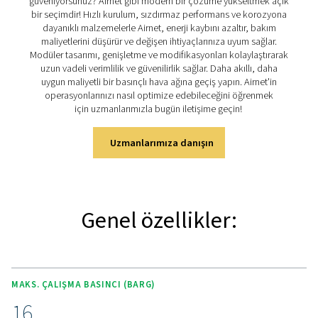
İyi tasarlanmış bir sistem basınç düşüşlerini en aza indiri
israfını azaltır ve sorunsuz çalışma sağlar. Airnet, basın
dağıtımını optimize eden dayanıklı, kurulumu kolay b
sunar. 10 yıllık garanti, korozyona dayanıklı malzeme
modüler tasarımıyla, herhangi bir uygulama için sızd
verimli ve uygun maliyetli bir boru sistemi sağlar
Airnet'in temel özellikleri
keşfedin
Airnet hızlı, güvenilir ve verimli basınçlı hava dağıtımı
tasarlanmıştır. Sistem zorlu ortamlarda dayanıklılık
performans sunar. Modüler sistemi, sorunsuz kurul
gelecekte genişletilebilirlik sağlayan eksiksiz bağlantı p
konnektörler ve aksesuarlar içerir. Hızlı, aletsiz montaj il