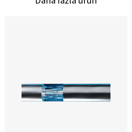
Çalışma sıcaklığı:
-20°C ila
80°C (-4°F ila
176°F)
Vakum seviyesi
13 mbar(a) (0,189
psi)
Çiylenme noktası
İzin verilen en
düşük basınç
çiylenme noktası
-40°C'dir (-40°F)
Dış tedavi
Polyester toz
boya (QUALICOAT
standartlarına
göre)