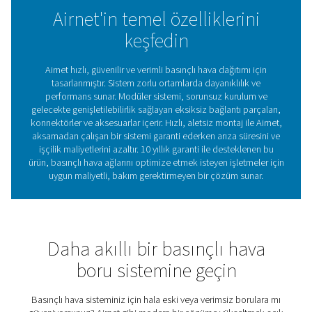
Uzun vadeli verimliliğe odaklanan Airnet, enerji kaybını 
işletme maliyetlerini en aza indirirken uzun ömürlü bakı
gerektirmeyen bir sistem sunar. 10 yıllık garanti ile dest
bu ürün, her türlü basınçlı hava ağı için gönül rahatlığı ve a
yatırım sağlar. Airnet, mevcut bir sistemi yükseltirken vey
kurarken, ihtiyaçlarınıza göre uyarlanmış modern, yükse
performanslı bir boru çözümü sunar.
Basınçlı hava boruları: H
sisteminizin omurgası
Basınçlı hava boruları, aletlere, makinelere ve endüst
proseslere güvenilir bir hava beslemesi sağlamak için ge