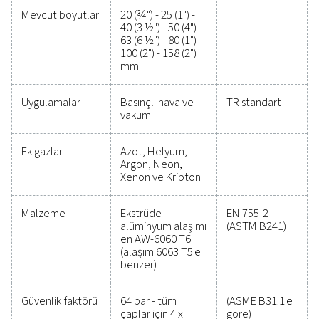
uzun vadeli verimlilik ve güvenilirlik sağlar. Daha akıll
uygun maliyetli bir basınçlı hava ağına geçiş yapın. Air
operasyonlarınızı nasıl optimize edebileceğini öğr
için
uzmanlarımızla bugün iletişime geçin!
Uzmanlarımıza danışın
Genel özellikler:
MAKS. ÇALIŞMA BASINCI (BARG)
16