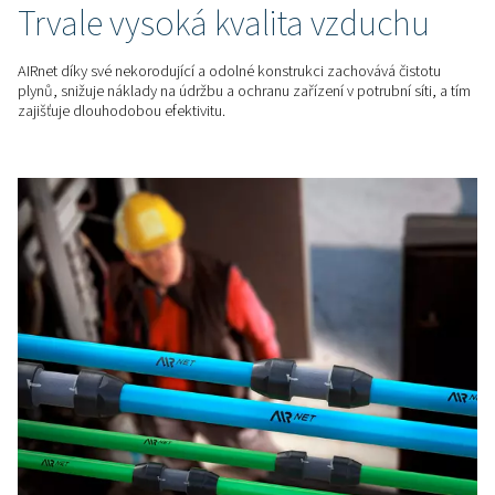
AIRnet nabízí těsné spoje, které zabraňují únikům energie a
průtoku, zatímco nekorodující hliníkové potrubí a plnoprůt
zajišťují hladkou a efektivní distribuci vzduchu s minimálním
DLOUHODOBÉ ÚSPORY
Udržujte optimální tlak
Pokles tlaku o 1 bar může zvýšit spotřebu energie až o 7 %. 
precizně navržený hliníkový potrubní systém, který díky opt
dimenzím a těsným spojům zajišťuje stabilní tlak a maximáln
náročných aplikacích.
NÍZKÉ NÁROKY NA ÚDRŽBU A BEZSTAROSTNÝ PROVO
Trvale vysoká kvalita vzdu
AIRnet díky své nekorodující a odolné konstrukci zachovává 
plynů, snižuje náklady na údržbu a ochranu zařízení v potrubn