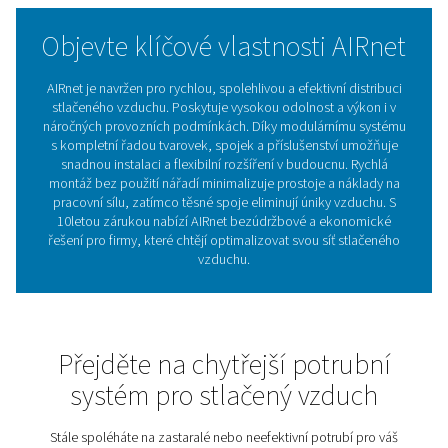
na budoucnost.
S důrazem na dlouhodobou efektivitu minimalizuje AIR
energetické ztráty a provozní náklady, zatímco jeho
bezúdržbový systém je navržen pro maximální životnost
10leté záruce poskytuje jistotu a chytrou investici pro j
síť stlačeného vzduchu. Ať už modernizujete stávající sy
nebo instalujete nový, AIRnet nabízí efektivní, vysoce v
přizpůsobitelné řešení šité na míru vašim potřebám.
Potrubí pro stlačený vzdu
Základní pilíř vašeho syst
Potrubí pro stlačený vzduch je klíčové pro spolehlivou