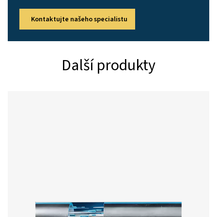
Pracovní tlak
Max. 16 bar(g )
(max. 232 psig)
(D158: max. 13
bar (188 psig)
podle. ASME
B31.1)
pracovní teplota
-20°C až
80°C (-4°F až
176°F)
Úroveň podtlaku
13 mbar(a )
(0,189 psia)
Rosný bod
Nejnižší přípustný
tlakový rosný
bod je -40 °C