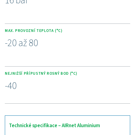
montáž bez použití nářadí minimalizuje prostoje a ná
pracovní sílu, zatímco těsné spoje eliminují úniky vzd
10letou zárukou nabízí AIRnet bezúdržbové a ekon
řešení pro firmy, které chtějí optimalizovat svou síť st
vzduchu.
Přejděte na chytřejší potru
systém pro stlačený vzdu
Stále spoléháte na zastaralé nebo neefektivní potrubí 
systém stlačeného vzduchu? Přechod na moderní řešení
AIRnet, je jasná volba! Díky rychlé instalaci, těsným s
korozivzdorným materiálům AIRnet minimalizuje ener
ztráty, snižuje náklady na údržbu a přizpůsobí se 
rostoucím požadavkům. Modulární konstrukce umo