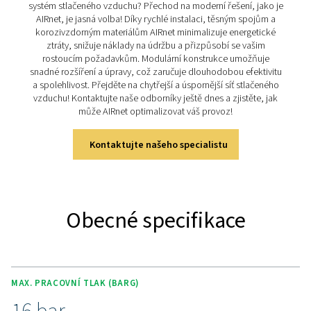
vzduchu do nástrojů, strojů a průmyslových procesů
navržený systém minimalizuje tlakové ztráty, snižuje en
ztráty a zajišťuje plynulý provoz. AIRnet nabízí odolné
instalovatelné řešení, které optimalizuje distribuci st
vzduchu. Díky 10leté záruce, korozivzdorným materi
modulární konstrukci poskytuje těsný, efektivní a ek
potrubní systém pro jakoukoli aplikaci.
Objevte klíčové vlastnosti A
AIRnet je navržen pro rychlou, spolehlivou a efektivní di
stlačeného vzduchu. Poskytuje vysokou odolnost a vý
náročných provozních podmínkách. Díky modulárnímu
s kompletní řadou tvarovek, spojek a příslušenství u
snadnou instalaci a flexibilní rozšíření v budoucnu. 