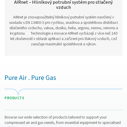
Máte otázky ohledně toho, jak může Airnet vylepšit váš
rozvodu vzduchu? Kontaktujte nás! Náš tým je připrave
pomoci najít nejlepší řešení pro bezúnikovou, efektivní
a odolnou potrubní síť. Pojďme optimalizovat vaše ope
společně!
Kontaktujte našeho specialistu
Další produkty