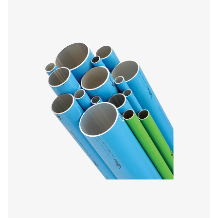
AIRNET PRODUCT
BROCHURE
AIRnet product 
395 KB
PDF
Vlastnosti A Výhody
Spojte se s námi