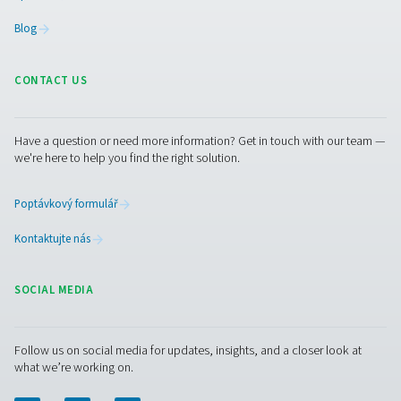
AIRnet Stainless– nerezové potrubí pro st
vzduch
V průmyslových aplikacích, kde je čistota vzduchu klíčov
kvalita nejen na kompresoru, ale i na potrubním systém
Stainless Steel garantuje 100% dodávku vzduchu bez ol
splňuje i ty nejpřísnější standardy kvality. Díky nerezové 
zajišťuje bezpečný a spolehlivý provoz, chrání vaše v
procesy a produkty před jakoukoli kontaminací