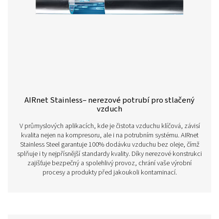
(-40°F)
Vnější úprava
Polyesterová
prášková barva
(dle standardů
QUALICOAT)
Vnitřní úprava
Bezchromová
konverzní úprava
Barvy
Modrá RAL 5012,
zelená RAL
6018 a šedá RAL
7001