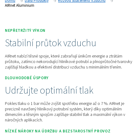
oblasti aplikací a zařízení pro tlakový vzduch, což zaručuje
spolehlivost a výkon.
Získejte cenovou nabídku ještě dnes!
Domů
Další Produkty
Rozvod Stlačeného Vzduchu
AIRnet Aluminium
NEPŘETRŽITÝ VÝKON
Stabilní průtok vzduchu