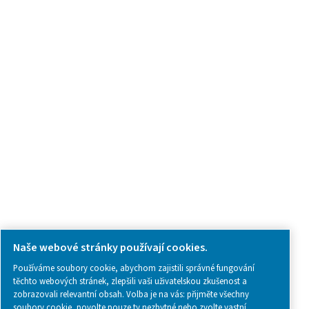
Poptávkový formulář
Kontaktujte nás
SOCIAL MEDIA
Follow us on social media for updates, insights, and a close
what we’re working on.