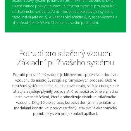
AIRnet – Hliníkový potrubní
systém pro stlačený vzduch
Kvalitní potrubní systém je základem každé úsporné a 
instalace stlačeného vzduchu. Naše řešení nabízí odoln
flexibilitu a jednoduchou montáž – tedy vše, co potřebu
plynulé a bezproblémové zásobování vzduchem v nejrů
aplikacích. Díky modulárnímu provedení lze systém sn
přizpůsobit aktuálním požadavkům nebo jej rychle rozší
tak o investici, která se přizpůsobí růstu vaší firmy a při