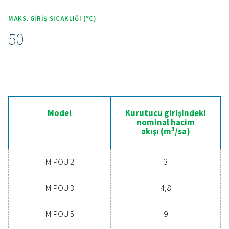
Gelişmiş basınçlı hava
kurutmanın avantajların
deneyimleyin
Basınçlı hava sisteminizi bir üst seviyeye taşımaya h
mısınız? Kaliteli bir kurutucuya yatırım yapmak,
ekipmanınızı koruyan, bakım maliyetlerini azaltan ve
verimliliği artıran temiz, kuru hava sağlar. Güvenilirli
enerji tasarrufu için tasarlanmış gelişmiş özelliklere 
yüksek performanslı bir kurutucu, operasyonlarınızı 
ölçüde iyileştirebilir. Hemen bizimle iletişime geçin v
kurutma çözümünüzü yükseltmenin işletmenize nasıl
sağlayabileceğini keşfedin.
Hava şartlandırma uzmanlarımızla bugün