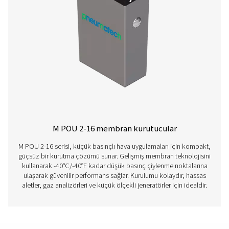
M POU 2
3
M POU 3
4,8
M POU 5
9
M POU 11
18
M POU 16
27
Özellikler Ve Avantajlar