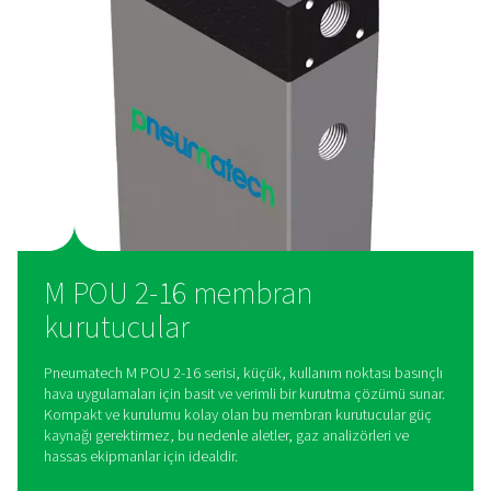
kurulum
Aşınacak veya değiştirilecek mekanik veya elektrikli bileşen
olmadığından M POU 2-16 serisi tamamen bakım gerektirmez
tahliye devreleri ve kolay çiylenme noktası ayarları, kurulumu
basitleştirerek sorunsuz bir kullanıcı deneyimi sunar.