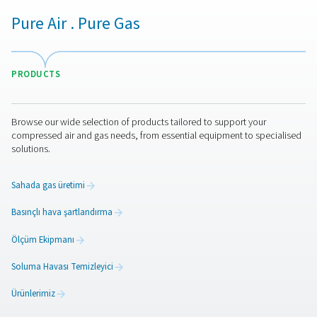
Genel Özellikler:
İletişime geçin
Sorularınız mı var veya basınçlı hava kurutucularımızı
operasyonlarınızı nasıl geliştirebileceğini öğrenmek m
istiyorsunuz? Bizimle temasa geçin! Ekibimiz, gelişmi
kurutma çözümlerimizle proseslerinizi optimize etm
konusunda bilgi paylaşmaya ve sizi desteklemeye hazı
Operasyonlarınızı birlikte geliştirelim!
Hava şartlandırma uzmanlarımızla bugün