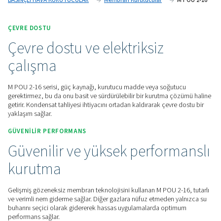
analizörleri ve küçük ölçekli jeneratörler için idealdir.
Fiyat teklifi için bizimle iletişime geçin!
Ana Sayfa
Basınçlı Hava Şartlandırma
BASINÇLI HAVA KURUTUCULAR
Membran Kurutucular
ÇEVRE DOSTU
Çevre dostu ve elektriksiz
çalışma
M POU 2-16 serisi, güç kaynağı, kurutucu madde veya soğu