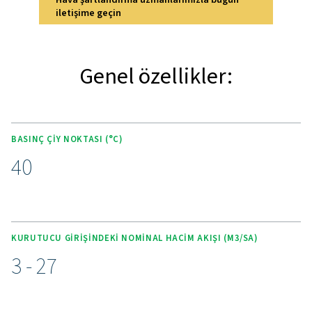
özelliklerini keşfedin
M POU 2-16, verimlilik, kullanım kolaylığı ve dayanıklıl
tasarlanmış özelliklerle doludur. Bir güç kaynağı, ku
madde veya soğutucu madde gerektirmeden çalışır, b
çevre dostu ve az bakım gerektiren bir çözüm haline ge
Kompakt tasarımı ve dahili tahliye devreleri kurulumu kola
ve kullanım noktası uygulamaları için ideal hale getirir. 
su buharını seçerek gidererek hassas nem giderme sa
gelişmiş içi boş elyaf membran teknolojisi ile olağa
performans sağlar. Basit çiylenme noktası ayarlamal
kullanıcıların sistemi kendi özel ihtiyaçlarına gör
özelleştirmelerini sağlarken, mekanik veya elektrikli bil
olmaması, aşınma veya değiştirme riski olmadan b
gerektirmeyen bir deneyim sağlar. Bu özellikler M POU
küçük basınçlı hava sistemleri için çok yönlü ve güveni
seçenek haline getirir.