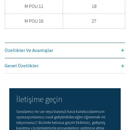
iletişime geçin
Genel özellikler:
BASINÇ ÇIY NOKTASI (°C)
40
KURUTUCU GIRIŞINDEKI NOMINAL HACIM AKIŞI (M3/S