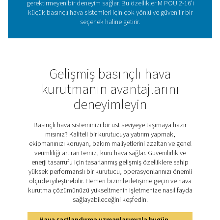
kurutması için gelişmiş içi boş fiber membran teknolo
kullanır. Membran, diğer gazların geçişini önlerken 
yayılmasını sağlayan mikroskobik gözeneklere sahip in
demetlerinden oluşur. Bu işlem, elyafların içi ve dışı ar
nem konsantrasyonu farkından kaynaklanır ve su buharın
olarak giderilmesini sağlar. Tutarlı performansı korum
kurutulmuş havanın bir kısmı tahliye havası olarak kulla
gelen ıslak havadan çıkarılan nemi etkili bir şekilde ta
yenilikçi, güç gerektirmeyen teknoloji, M POU 2-16
-40°C/-40°F'ye kadar düşük basınç çiylenme noktal
ulaşmasını sağlayarak çeşitli küçük ölçekli uygulamala
güvenilir nem alma sağlar.
M POU 2-16'ün temel