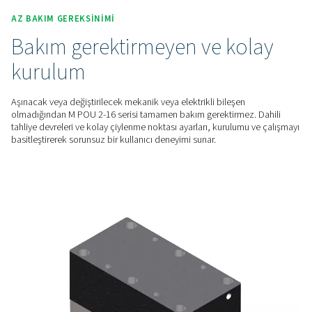
gerektirmez, bu da onu basit ve sürdürülebilir bir kurutma 
getirir. Kondensat tahliyesi ihtiyacını ortadan kaldırarak çevr
yaklaşım sağlar.
GÜVENILIR PERFORMANS
Güvenilir ve yüksek perfor
kurutma
Gelişmiş gözeneksiz membran teknolojisini kullanan M POU 2
ve verimli nem giderme sağlar. Diğer gazlara nüfuz etmeden 
buharını seçici olarak gidererek hassas uygulamalarda opt
performans sağlar.
AZ BAKIM GEREKSINIMI
Bakım gerektirmeyen ve ko