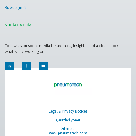
M POU 2-16 membran kurutucular
M POU 2-16 serisi, küçük basınçlı hava uygulamaları içi
güçsüz bir kurutma çözümü sunar. Gelişmiş membran tekn
kullanarak -40°C/-40°F kadar düşük basınç çiylenme no
ulaşarak güvenilir performans sağlar. Kurulumu kolaydır