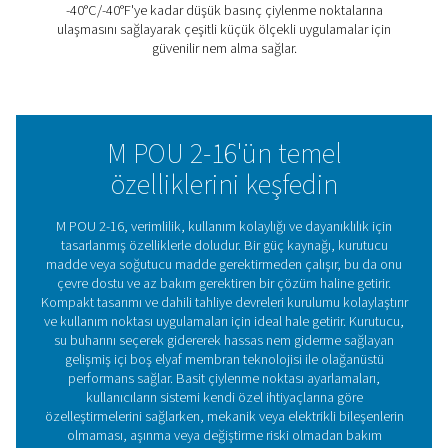
hava uygulamaları için basit ve verimli bir kurutma çözü
Kompakt ve kurulumu kolay olan bu membran kurutucul
kaynağı gerektirmez, bu nedenle aletler, gaz analizörleri
hassas ekipmanlar için idealdir.
Gelişmiş içi boş fiber membran teknolojisini kullanan M
16, -40°C/-40°F'ye kadar düşük basınç çiylenme noktala
ulaşır Nem, bir tahliye havası sistemi aracılığıyla sürekli 
giderilir ve bu da kurutma performansının tutarlı olmasını
Dayanıklı tasarımı ve güvenilir çalışmasıyla M POU 2-16 se
çeşitli zorlu kullanımlar için güvenilir, sorunsuz kurutma 
Membran kurutucu teknoloj
M POU 2-16 membran kurutucu, verimli ve güvenilir bası