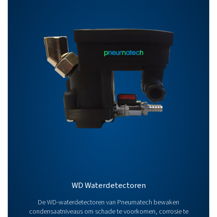
Opties
Neem contact op
Hebt u vragen of wilt u weten hoe onze oplossingen 
condensaatbeheer uw activiteiten kunnen verbeteren
Neem contact met ons op! Ons team staat klaar om 
deskundig advies te geven en u te helpen uw process
optimaliseren met onze innovatieve en betrouwbare
systemen. Laten we samen uw apparatuur bescherm
uw efficiëntie verhogen!
Neem contact op met onze experts in
condensaatbeheer