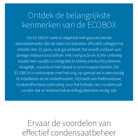
en tegelijkertijd duurzame praktijken te bevorderen.
Met minimaal onderhoud en een gebruiksvriendelijke a
biedt de ECOBOX 2-4 een kosteneffectieve manier om
condensaat te beheren, waardoor een soepele werking
ondersteund en de kosten worden verlaagd.
Het cruciale belang van ol
waterafscheiding in
persluchtsystemen
Olie-waterafscheiders verwijderen olie uit condensa
persluchtsystemen, waardoor milieuschade wordt vo
en naleving van de regelgeving wordt gegarandeerd. Z