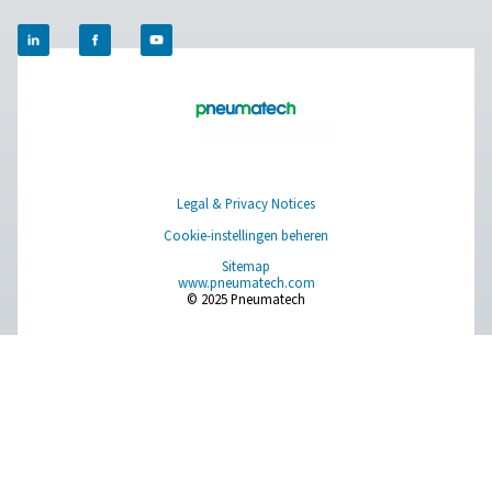
Ultimate 10-2550 waterafscheiders
De Ultimate 10-2550 waterafscheiders combineren gea
centrifugale technologie en een innovatief ontwerp om 9
bulkwater efficiënt te verwijderen. Met op maat gem
schoepen en een wervelafscheider zorgt hij voor mi
drukverlies en betrouwbare vloeistofverwijdering, zelfs 
snelheden.