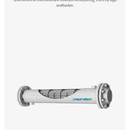
WD Waterdetectoren
De WD-waterdetectoren van Pneumatech bewak
condensaatniveaus om schade te voorkomen, corros
verminderen en de luchtkwaliteit in oliegesmeerde en o
systemen te handhaven.