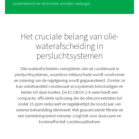
ECOBOX 2-4 Olie-
waterafscheiders
De ECOBOX 2-4 vereenvoudigt het beheer van condens
biedt een milieuvriendelijke oplossing voor persluchtsy
Dankzij het compacte ontwerp is hij ideaal voor kleine
installaties, wat zorgt voor eenvoudige integratie zonde
te doen aan de effectiviteit. Door olie efficiënt van water
scheiden, helpen ze bedrijven om aan milieunormen te