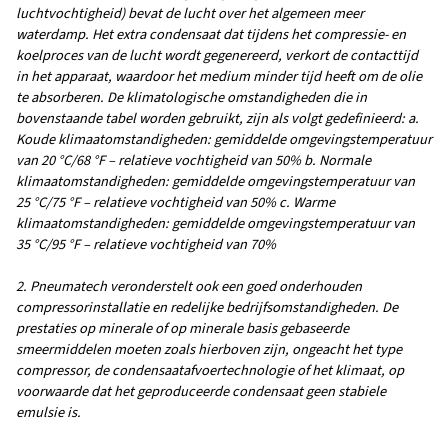
3
MAX. CAPACITEIT – MILD KLIMAAT (M
/U)
190 – 1400
INLAATAANSLUITING (INCH)
4 x 1/2"
LEVENSDUUR FILTER (UREN)