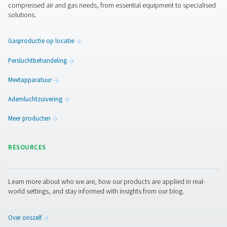
CDE 5-350 Afvoeren zonder verlies
De CDE 5-350 zero loss drains van Pneumatech verwi
condensaat efficiënt uit persluchtsystemen zonder lu
verspillen. Met automatische afvoer, ingebouwd
betrouwbaarheidsfuncties en optionele verwarmingski
koude omgevingen zorgen ze voor energiezuinige en be
prestaties.