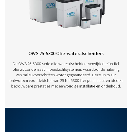
klimaatomstandigheden: gemiddelde omgevingstemper
25 °C/75 °F – relatieve vochtigheid van 50% c. Warme
klimaatomstandigheden: gemiddelde omgevingstemper
35 °C/95 °F – relatieve vochtigheid van 70%
2. Pneumatech veronderstelt ook een goed onderhoude
compressorinstallatie en redelijke bedrijfsomstandighe
prestaties op minerale of op minerale basis gebaseerde
smeermiddelen moeten zoals hierboven zijn, ongeacht h
compressor, de condensaatafvoertechnologie of het kli
voorwaarde dat het geproduceerde condensaat geen sta
emulsie is.
Kenmerken En Voordelen