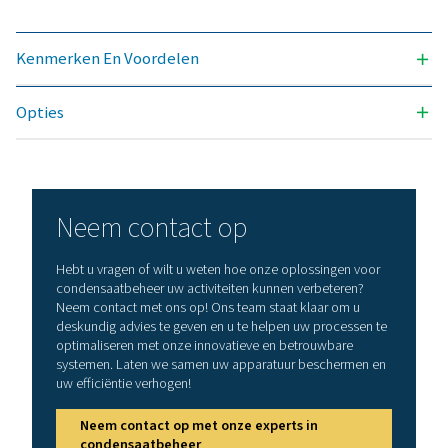
4000
Model
Max.
Inlaataansluiting
capaciteit –
(mm)
mild
3
klimaat (m
1
/u)
ECOBOX
190
4 x 1/2"
2