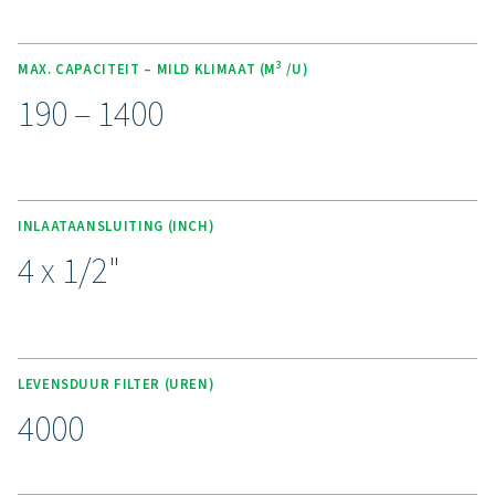
strenge milieuvoorschriften. Het compacte en lichte 
maakt een naadloze integratie in kleine persluchtsy
mogelijk, waardoor het ideaal is voor krappe ruimte
ECOBOX is ontworpen met het oog op gemak en is ee
te installeren en te onderhouden. Hij biedt een betro
kosteneffectieve oplossing voor het beheer van con
zonder dat er externe behandelingsdiensten nodig z
Ervaar de voordelen va
effectief condensaatbehe
Klaar om uw persluchtsysteem te beschermen en
efficiëntie te maximaliseren? Hoogwaardige oploss
voor condensaatbeheer voorkomen dat vocht e
verontreinigingen uw apparatuur en activiteiten in g