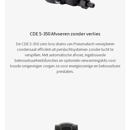
OWS 25-5300 Olie-waterafscheiders
De OWS 25-5300-serie olie-waterafscheiders verwijdert 
olie uit condensaat in persluchtsystemen, waardoor de
van milieuvoorschriften wordt gegarandeerd. Deze uni