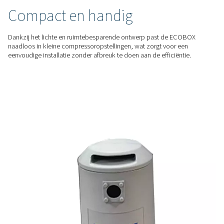
minder dan 15 ppm, waardoor bedrijven eenvoudig kunnen
zelfs de strengste milieuvoorschriften.
ENERGIEZUINIG
Kosteneffectief
condensaatbeheer
Vergeet dure externe condensaatbehandelingsdiensten. D
biedt een interne oplossing die de bedrijfskosten verlaagt e
tegelijkertijd betrouwbare prestaties levert.
GEBRUIKSVRIENDELIJK
Compact en handig
Dankzij het lichte en ruimtebesparende ontwerp past de 