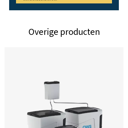
ECOBOX
570
4 x 1/2"
3
ECOBOX
1400
4 x 1/2"
4
1. In tropische klimaten (hoge omgevingstemperaturen 
luchtvochtigheid) bevat de lucht over het algemeen mee
waterdamp. Het extra condensaat dat tijdens het compre
koelproces van de lucht wordt gegenereerd, verkort de c
in het apparaat, waardoor het medium minder tijd heeft
te absorberen. De klimatologische omstandigheden die 
bovenstaande tabel worden gebruikt, zijn als volgt gedef
Koude klimaatomstandigheden: gemiddelde omgevings
van 20 °C/68 °F – relatieve vochtigheid van 50% b. Norm