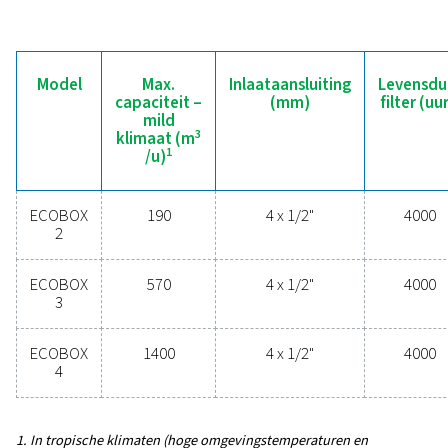
brengen. Deze geavanceerde technologieën zij
ontworpen voor betrouwbaarheid, energie-efficiënt
naadloze prestaties en beschermen uw systeem terwi
de onderhoudsbehoeften en bedrijfskosten minimali
Neem vandaag nog contact met ons op om te ontd
hoe een upgrade van uw condensaatbeheer d
systeemprestaties kan verbeteren en uw activiteiten 
kan laten verlopen.
Neem contact op met onze experts in
condensaatbeheer
Algemene
informatieverstrekki