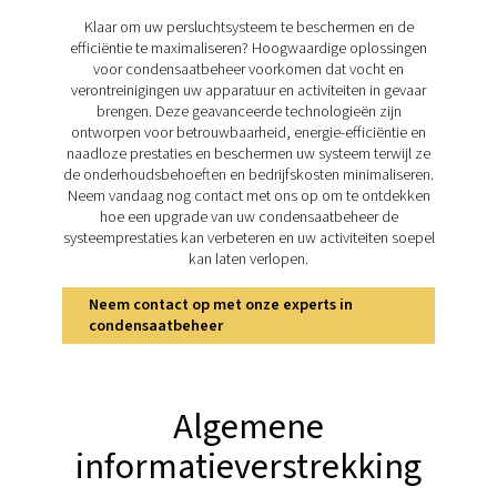
kan onbehandeld condensaat ecosystemen beschadi
leiden tot dure boetes. De ECOBOX 2-4-serie biedt
compacte, efficiënte oplossing die de olieconcentrat
onder 15 ppm reduceert en tegelijkertijd de noodza
externe behandeling elimineert. Met geavanceerde filtr
een ruimtebesparend ontwerp zorgt het voor duurz
kosteneffectief condensaatbeheer.
Ontdek de belangrijkste
kenmerken van de ECOB
De ECOBOX-serie is uitgerust met geavanceerd
adsorptiemedia die de olieconcentraties efficiënt verl
minder dan 15 ppm, wat garandeert dat wordt volda