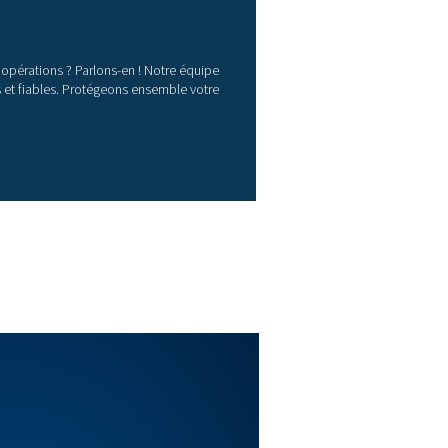
4 x 1/2"
4 000
4 x 1/2"
4 000
4 x 1/2"
4 000
contient généralement plus de vapeur d’eau. Le condensat s
 temps de contact dans l’appareil, laissant moins de temps 
inies comme suit : a. Conditions climatiques froides : tempé
: température ambiante moyenne de 25 °C/75 °F – humidité r
dité relative de 70 %
 conditions de fonctionnement sont raisonnables. Les perfo