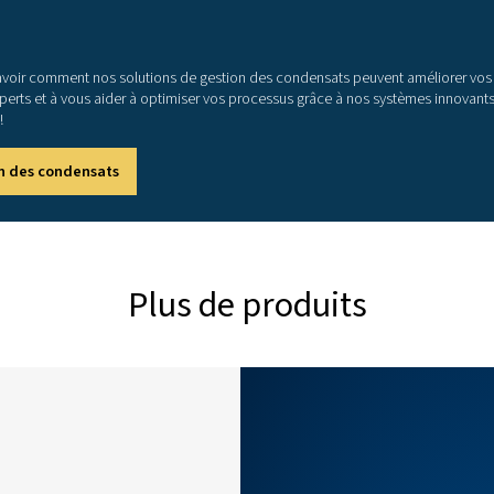
190
570
1 400
 (températures ambiantes et taux d’humidité élevés), l’air 
e compression et de refroidissement de l’air, raccourcit le
ns climatiques utilisées dans le tableau ci-dessus sont déf
dité relative de 50 % b. Conditions climatiques normales 
udes : température ambiante moyenne de 35 °C/95 °F – humi
nstallation de compresseur est bien entretenue et que les