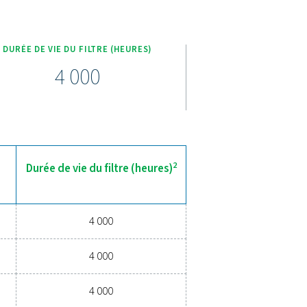
ncentrations d'huile en dessous de 15 ppm, assurant ainsi la
et une intégration en toute transparence dans les petits circui
sons de commodité, l'ECOBOX est facile à installer et à entreten
 avoir besoin de services de traitement externes.
ion efficace des condensats
s de gestion des condensats de haute qualité empêchent l’humidi
iabilité, l’efficacité énergétique et des performances fluides
enance et les coûts d’exploitation. Contactez-nous dès aujour
eut améliorer les performances de votre système et assurer le
pérations.
ion des condensats