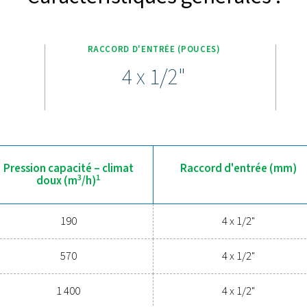
ée de moyens d'adsorption qui réduisent efficacement les co
ironnementales strictes. Sa conception compacte et légère perm
a solution idéale dans les espaces restreints. Conçu pour des rai
ne solution fiable et économique pour gérer les condensats sans
ouvrez les avantages d’une gest
stème d’air comprimé et à maximiser l’efficacité ? Les solution
romettre votre équipement et vos opérations. Conçues pour la f
otègent votre système tout en minimisant les besoins de maint
la mise à niveau de votre système de gestion des condensats p
fonctionnement de vos o
Contactez nos experts en gest