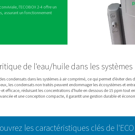
eau/huile ECOBOX 2-4
estion des condensats en offrant une solution
ts d'air comprimé. Sa conception compacte le rend
urations, garantissant une intégration facile sans
 séparant efficacement l'huile et l'eau, elle aide les
s normes environnementales tout en promouvant des
t une approche conviviale, l'ECOBOX 2-4 offre un
 les condensats, assurant un fonctionnement
penses.