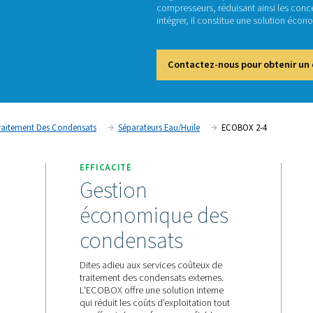
E
La gamm
compres
intégre
Cont
 Comprimé
Traitement Des Condensats
Séparateurs Eau/h
FORMANCES
EFFICACITÉ