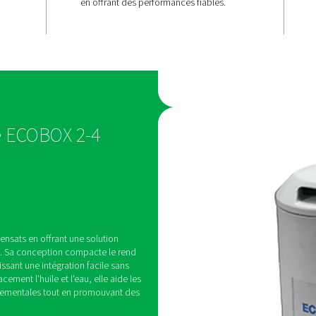
é
Gestion
aire
économique
condensats
ficacement les
Dites adieu aux services c
dans les
traitement des condensats 
 15 ppm, ce
L'ECOBOX offre une solutio
ses de se
qui réduit les coûts d'explo
aux
en offrant des performances
onnementales