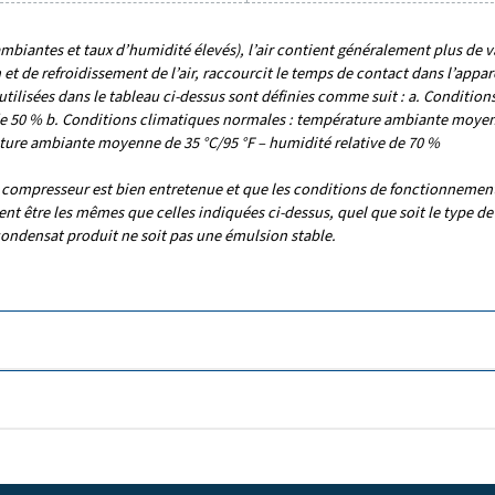
Caractéristiques 
É - CLIMAT
RACCORD D'ENTRÉE (
3
M
/H)
4 x 1/2
 400
Pression capacité – climat
3
1
doux (m
/h)