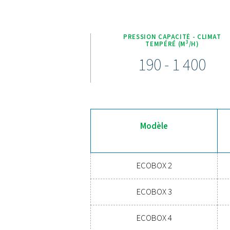
La gamme ECOBOX est équip
aux réglementations env
comprimé, ce qui en fait l
u
Déc
Prêt à protéger votre sy
contaminants de comp
technologies avancées pr
découvrir comment 