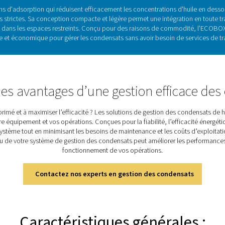
rtance critique de l'eau/huile d
éliminent l'huile des condensats dans les systèmes à air comp
mentations. Sans eux, les condensats non traités peuvent en
tion compacte et efficace, réduisant les concentrations d'huil
à une filtration avancée et une conception compacte, il garan
Découvrez les caractéristiq