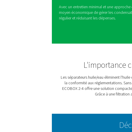
Séparateurs 
L'ECOBOX 2-4 simplifie la g
écologique pour les circui
idéal pour les petites config
compromettre l'efficacité. En
entreprises à respecter le
pratiques durables.
Avec un entretien minimal e
moyen économique de gérer
régulier et réduisant les dé