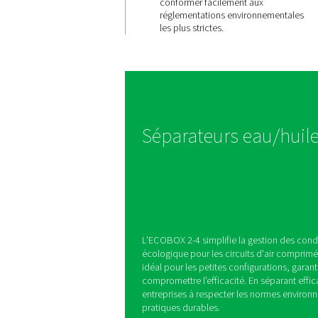
Conformit
réglement
facilitée
L'ECOBOX 2-4 réduit ef
concentrations d'huile 
condensats à moins de
qui permet aux entrepri
conformer facilement 
réglementations envir
les plus strictes.