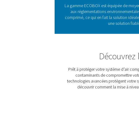
L'impo
Les séparateurs huile/eau 
la conformité aux régle
ECOBOX 2-4 offre une solu
Grâce 