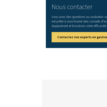
ECOBOX 2
ECOBOX 3
ECOBOX 4
1. Dans les climats tropicaux
généré pendant le processus d
absorber l’huile. Les conditio
moyenne de 20 °C/68 °F – humi
c. Conditions climatiques cha
2. Pneumatech suppose que l’i