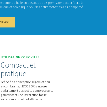
COBOX 2-4
e de séparateurs eau/huile ECOBOX 2-4 gère efficacement le
seurs, réduisant ainsi les concentrations d'huile en dessous d
r, il constitue une solution économique et écologique pour les 
actez-nous pour obtenir un devis !
uile
ECOBOX 2-4
UTILISATION CONVIVIALE