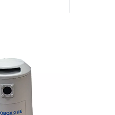
Compact et
 des
pratique
Grâce à sa conception légère 
encombrante, l'ECOBOX s'intè
oûteux de
parfaitement aux petits compr
externes.
garantissant une installation fac
n interne
sans compromettre l'efficacité.
itation tout
 fiables.