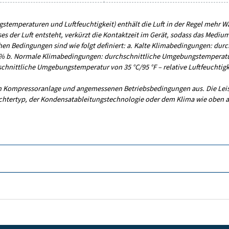
Allgemeine Spezi
MILDES KLIMA
EINLASSANSCHLUSS 
4 x 1/2
400
Max. Kapazität – mildes
3
1
Klima (m
/h)