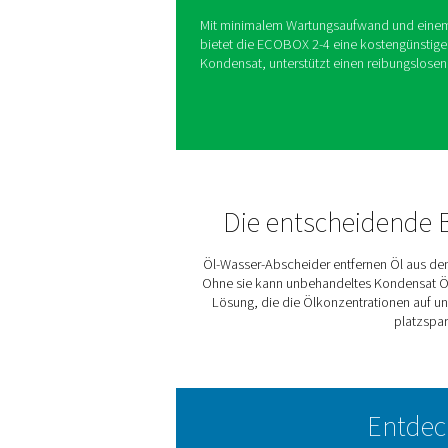
ECOBOX 2-4 Ö
Die ECOBOX 2-4 vereinfach
umweltfreundliche Lösung f
Bauweise eignet sie sich ide
einfache Integration ohne K
effiziente Trennung von Öl
zu erfüllen und gleichzeitig
Mit minimalem Wartungsauf
bietet die ECOBOX 2-4 eine
Kondensat, unterstützt eine