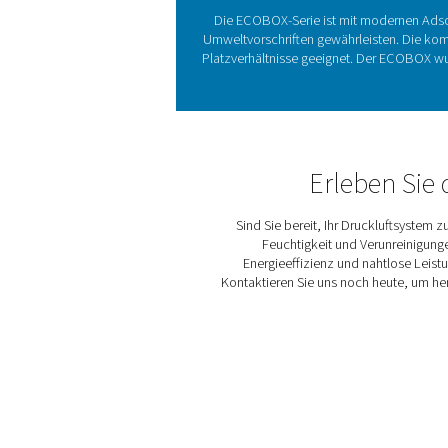
Die entsche
Öl-Wasser-Abscheider entfe
Ohne sie kann unbehandelt
Lösung, die die Ölkonzent