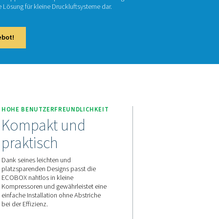
COBOX 2–4
Wasser-Abscheider ECOBOX 2-4 verwalten das Kondensat des K
die Ölkonzentrationen auf unter 15 ppm. Er ist kompakt und einf
stengünstige, umweltfreundliche Lösung für kleine Druckluftsys
aktieren Sie uns für ein Angebot!
COBOX 2–4
HOHE BENUTZERFREUNDLI
iges
Kompakt und