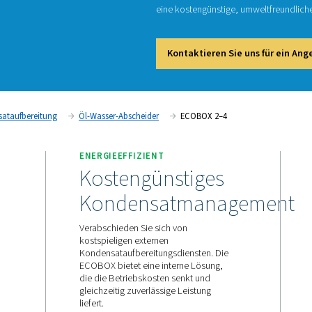
E
Die Öl-
senken 
eine ko
Kont
ung
Kondensataufbereitung
Öl-Wasser-Abscheider
E
TUNG
ENERGIEEFFIZIENT
Kostengünst