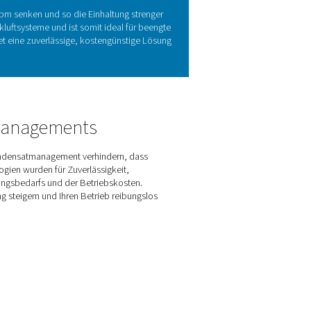
r-Abscheidung in Druckluftsyst
mweltschäden und gewährleisten die Einhaltung gesetzlicher V
eldern führen. Die Baureihe ECOBOX 2-4 bietet eine kompakte
ne Behandlung überflüssig macht. Mit fortschrittlicher Filterun
nd kostengünstiges Kondensatmanagement.
 Funktionen der ECOBOX