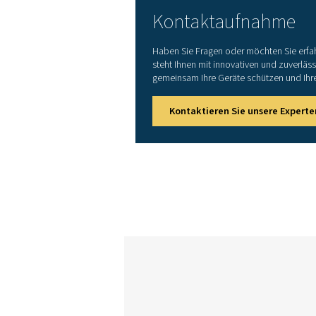
ECOBOX 2
ECOBOX 3
ECOBOX 4
1. In tropischen Klimazonen 
während des Kompressions- und
in der obigen Tabelle verwen
20 °C/68 °F – relative Luftfe
von 50 % c. Heiße Klimabedin
2. Pneumatech geht von einer