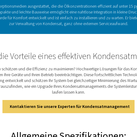
idende Bedeutung der Öl-Wasse
rnen Öl aus dem Kondensat in Druckluftsystemen, verhindern U
es Kondensat Ökosysteme schädigen und zu kostspieligen Bußg
rationen auf unter 15 ppm reduziert und gleichzeitig eine exter
platzsparenden Design sorgt es für ein nachhaltiges u
Entdecken Sie die wichtigsten