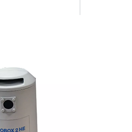
management
praktisch
n
Dank seines leichten und
platzsparenden Designs passt 
nsten. Die
ECOBOX nahtlos in kleine
e Lösung,
Kompressoren und gewährleist
kt und
einfache Installation ohne Abst
eistung
bei der Effizienz.