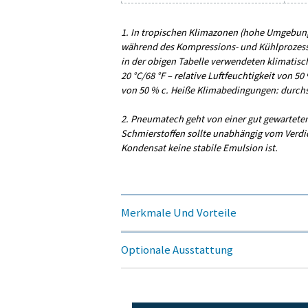
MAX. KAPAZITÄT – 
3
(M
/H)
190-1
Modell