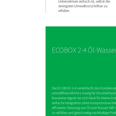
Einhaltun
gesetzlich
Vorschrift
Die ECOBOX 2-4 reduzie
Ölkonzentrationen im 
unter 15 ppm, wodurch 
Unternehmen einfach ist
strengsten Umweltvorsc
erfüllen.