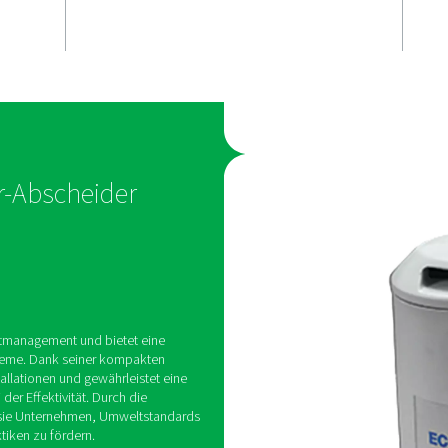
g
Kondensat
er
Verabschieden Sie sich vo
kostspieligen externen
en
Kondensataufbereitungsdie
ECOBOX bietet eine intern
rt effektiv die
die die Betriebskosten sen
Kondensat auf
gleichzeitig zuverlässige L
es für
liefert.
, selbst die
hriften zu