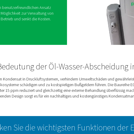
l-Wasser-Abscheider
t das Kondensatmanagement und bietet eine
ür Druckluftsysteme. Dank seiner kompakten
al für kleine Installationen und gewährleistet eine
ompromisse bei der Effektivität. Durch die
 und Wasser hilft sie Unternehmen, Umweltstandards
 nachhaltige Praktiken zu fördern.
wand und einem benutzerfreundlichen Ansatz
 kostengünstige Möglichkeit zur Verwaltung von
n reibungslosen Betrieb und senkt die Kosten.