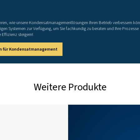
190
570
1400
(hohe Umgebungstemperaturen und Luftfeuchtigkeit) enthält
 Kühlprozesses der Luft entsteht, verkürzt die Kontaktzei
deten klimatischen Bedingungen sind wie folgt definiert: 
uchtigkeit von 50 % b. Normale Klimabedingungen: durchschn
gungen: durchschnittliche Umgebungstemperatur von 35 °C/9
 gut gewarteten Kompressoranlage und angemessenen Betri