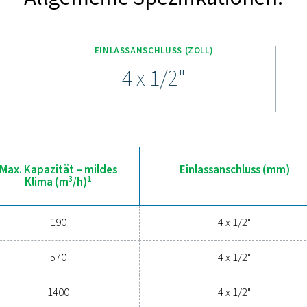
 modernen Adsorptionsmedien ausgestattet, die die Ölkonzentra
isten. Die kompakte und leichte Bauweise ermöglicht eine nahtl
 Der ECOBOX wurde für Komfort entwickelt und ist einfach zu ins
zur Verwaltung von Kondensat, ganz ohne
ben Sie die Vorteile eines eff
 Druckluftsystem zu schützen und die Effizienz zu maximieren?
Verunreinigungen Ihre Geräte und Ihren Betrieb beeinträchtigen.
d nahtlose Leistung entwickelt und schützen Ihr System bei gle
ch heute, um herauszufinden, wie ein Upgrade Ihres Kondensat
laufen lassen kan
Kontaktieren Sie unsere Experten 