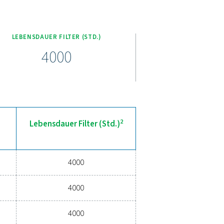
tionen effizient auf unter 15 ppm senken und so die Einhaltun
ose Integration in kleine Druckluftsysteme und ist somit ideal
tallieren und zu warten. Er bietet eine zuverlässige, kostengün
 externen Serviceaufwand.
ektiven Kondensatmanagements
 Hochwertige Lösungen für das Kondensatmanagement verhindern
 Diese fortschrittlichen Technologien wurden für Zuverlässigkei
ichzeitiger Minimierung des Wartungsbedarfs und der Betriebsko
managements die Systemleistung steigern und Ihren Betrieb re
n.
für Kondensatmanagement