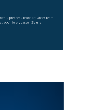
4 x 1/2"
4000
4 x 1/2"
4000
4 x 1/2"
4000
 die Luft in der Regel mehr Wasserdampf. Das zusätzliche 
t im Gerät, sodass das Medium weniger Zeit hat, das Öl au
a. Kalte Klimabedingungen: durchschnittliche Umgebungste
ittliche Umgebungstemperatur von 25 °C/75 °F – relative Lu
5 °F – relative Luftfeuchtigkeit von 70 %
ebsbedingungen aus. Die Leistung bei mineralischen oder 