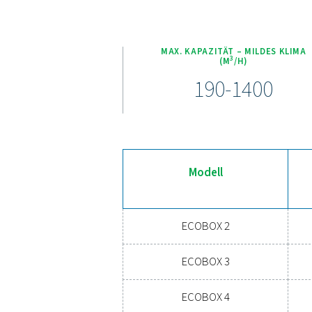
Die ECOBOX-Serie ist mit
Umweltvorschriften gewährle
Platzverhältnisse geeignet.
Erle
Sind Sie bereit, Ihr
Feuchtigkeit und 
Energieeffizienz un
Kontaktieren Sie uns no