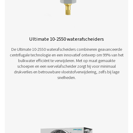
De serie ECOBOX 2-4 olie-waterafscheiders beheert ef
compressorcondensaat, waardoor de olieconcentraties 
15 ppm worden verlaagd. Compact en eenvoudig te int
biedt het een kosteneffectieve, milieuvriendelijke oplos
kleine persluchtsystemen.