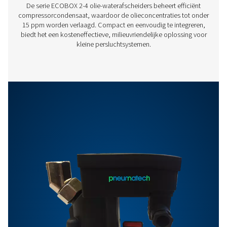
Correctiefactor
OWS 25-5300 PRO
BROCHURE
OWS 25-5300 pro
brochure
863 KB
PDF
Kenmerken En Voordelen