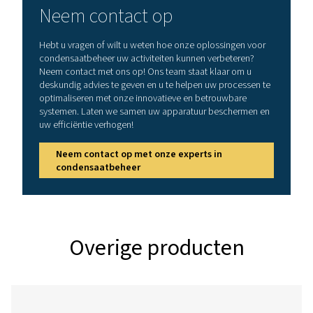
636
OWS
2813
2250
1325
OWS
5625
4499
2650
OWS
11250
8998
5300
Referentievoorwaarden
Relatieve luchtvochtigheid: 60%
Luchtinlaattemperatuur: 25 °C (77 °F)
Bedrijfsuren per dag: 12 uur