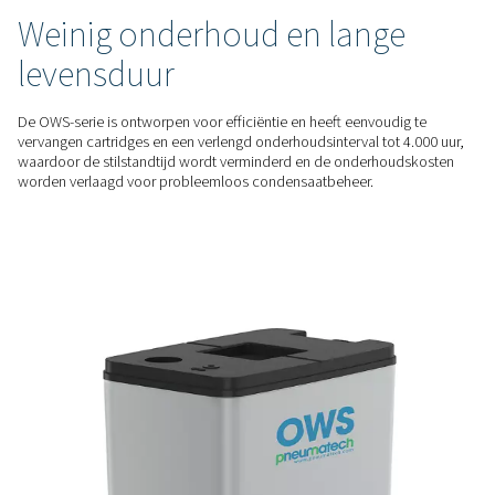
milieunormen met olieniveaus tot 5 ppm.
FLEXIBEL ONTWERP
Flexibiliteit voor alle soort
emulsies
Of het nu gaat om stabiele synthetische olie-emulsies of inst
minerale olie-emulsies, het OWS-assortiment biedt op maa
oplossingen met een keuze uit actieve koolstof- of organok
die een optimale scheiding voor elke vereiste garanderen.
GEBRUIKSVRIENDELIJK
Weinig onderhoud en lang
levensduur