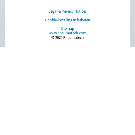
Ultimate 10-2550 waterafscheiders
De Ultimate 10-2550 waterafscheiders combineren gea
centrifugale technologie en een innovatief ontwerp om 9
bulkwater efficiënt te verwijderen. Met op maat gem
schoepen en een wervelafscheider zorgt hij voor mi
drukverlies en betrouwbare vloeistofverwijdering, zelfs 
snelheden.