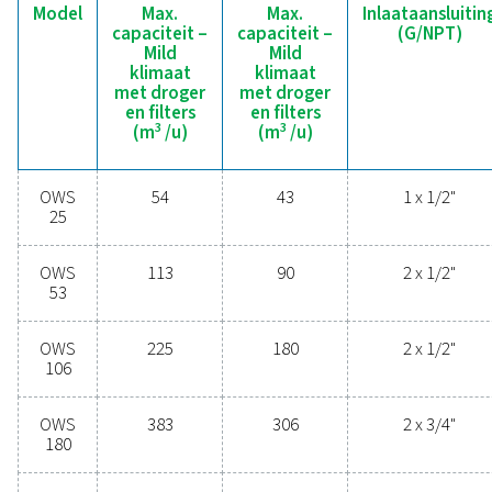
uw apparatuur en activiteiten in gevaar brengen. 
geavanceerde technologieën zijn ontworpen vo
betrouwbaarheid, energie-efficiëntie en naadloze prest
beschermen uw systeem terwijl ze de onderhoudsbeho
bedrijfskosten minimaliseren. Neem vandaag nog cont
ons op om te ontdekken hoe een upgrade van 
condensaatbeheer de systeemprestaties kan verbeter
activiteiten soepel kan laten verlopen.
Neem contact op met onze experts in
condensaatbeheer
Algemene
informatieverstrekki