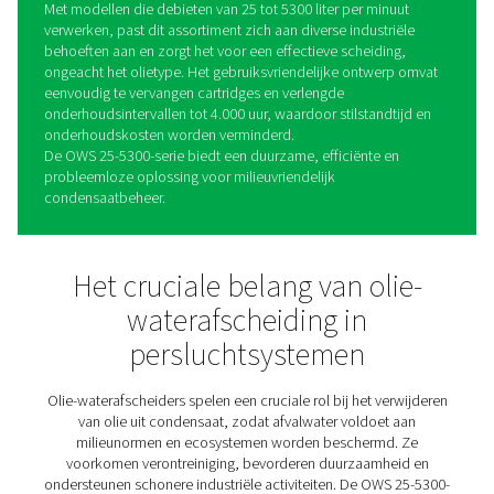
OWS 25-5300 Olie-
waterafscheiders
De OWS 25-5300-serie zet een nieuwe standaard in
condensaatbeheer en biedt betrouwbare olie-watersch
voor zowel stabiele als instabiele emulsies. Door gebrui