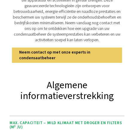
kenmerken van de OWS
De OWS 25-5300-serie biedt geavanceerde functies
efficiënt condensaatbeheer. De tweetrapsfiltratie 
polypropyleen en actieve koolstof- of organokleipa
verwerkt zowel stabiele als instabiele emulsies en b
olieniveaus tot 5 ppm voor milieuconformiteit. Hij is o
voor veelzijdigheid en ondersteunt debieten van 25 tot 5
per minuut. Gemakkelijk te vervangen cartridges 
onderhoudsintervallen van 4.000 uur vereenvoudige
onderhoud, terwijl de duurzame constructie zorgt 
betrouwbaarheid op de lange termijn, waardoor he
betrouwbare oplossing is voor duurzame activiteit