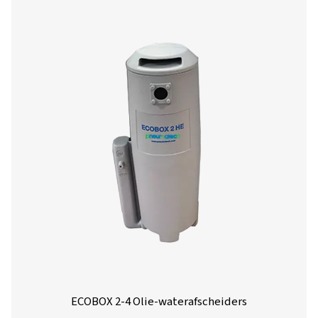
Effectieve werkdruk: 7 bar (102 psi)
Correctie
%
Luchtvochtigheidsbereik
Correctiefactor
°C
Omgevingstemperatuur
Correctiefactor
uren
Bedrijfsuren per dag