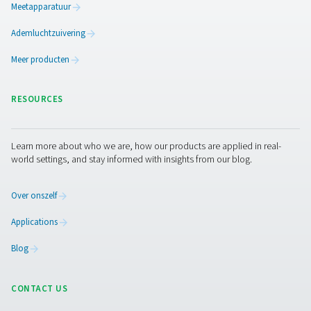
CDE 5-350 Afvoeren zonder verlies
De CDE 5-350 zero loss drains van Pneumatech verwi
condensaat efficiënt uit persluchtsystemen zonder lu
verspillen. Met automatische afvoer, ingebouwd
betrouwbaarheidsfuncties en optionele verwarmingski
koude omgevingen zorgen ze voor energiezuinige en be
prestaties.