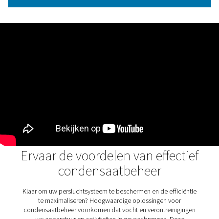
waterafscheiding in
persluchtsystemen
Olie-waterafscheiders spelen een cruciale rol bij het ve
van olie uit condensaat, zodat afvalwater voldoet
milieunormen en ecosystemen worden beschermd
voorkomen verontreiniging, bevorderen duurzaamhe
ondersteunen schonere industriële activiteiten. De OWS
serie verbetert dit proces met geavanceerde tweetrapsfi
waardoor zowel stabiele als instabiele emulsies efficië
verwerkt. Met flexibele debietopties en gebruiksvrien
onderhoud combineert hij prestaties en betrouwbaarh
milieuvriendelijk condensaatbeheer.
Ontdek de belangrijkste