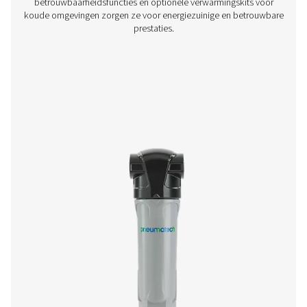
ECOBOX 2-4 Olie-waterafscheiders