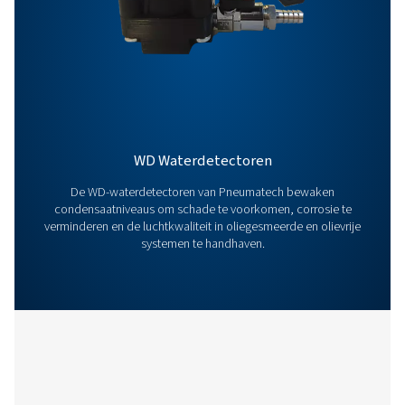
Algemene Informatieverstrekking
Opties
Neem contact op
Hebt u vragen of wilt u weten hoe onze oplossingen 
condensaatbeheer uw activiteiten kunnen verbeteren
Neem contact met ons op! Ons team staat klaar om 
deskundig advies te geven en u te helpen uw process
optimaliseren met onze innovatieve en betrouwbare
systemen. Laten we samen uw apparatuur bescherm
uw efficiëntie verhogen!