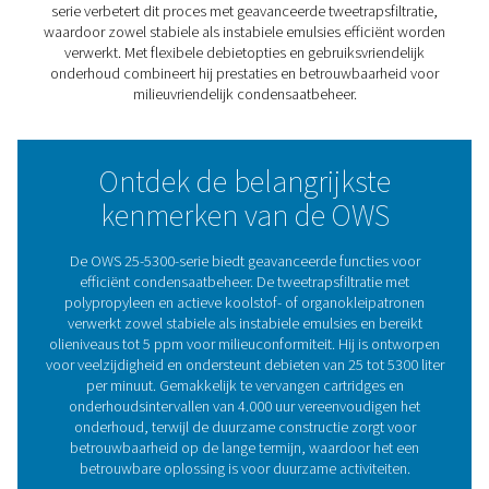
maken van geavanceerde tweetrapsfiltratie met polypr
en actieve koolstof- of organokleipatronen, bereikt het
afvalwater dat voldoet aan de strengste milieuvoorschri
olieniveaus tot 5 ppm.
Met modellen die debieten van 25 tot 5300 liter per min
verwerken, past dit assortiment zich aan diverse industr
behoeften aan en zorgt het voor een effectieve scheidin
ongeacht het olietype. Het gebruiksvriendelijke ontwer
eenvoudig te vervangen cartridges en verlengde
onderhoudsintervallen tot 4.000 uur, waardoor stilstandt
onderhoudskosten worden verminderd.
De OWS 25-5300-serie biedt een duurzame, efficiënte e
probleemloze oplossing voor milieuvriendelijk
condensaatbeheer.
Het cruciale belang van ol