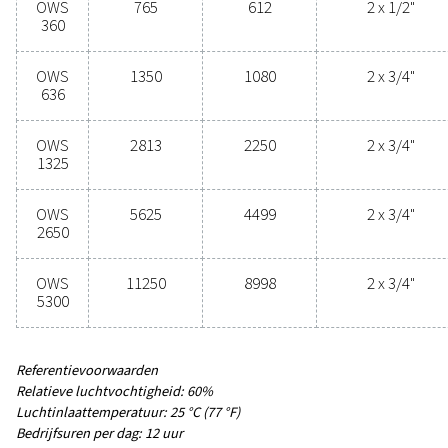
MAX. CAPACITEIT – MILD KLIMAAT MET DROGER EN 
3
(M
/U)
54 – 11250
MAX. CAPACITEIT – MILD KLIMAAT ZONDER DROGER
3
FILTERS (M
/U)
43 – 8998