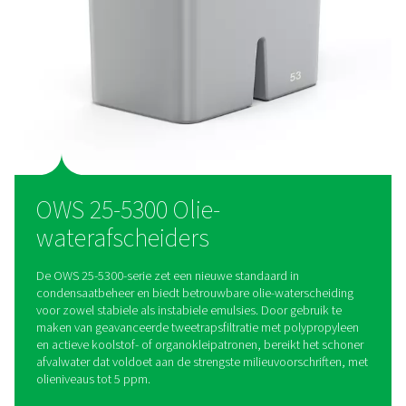
De OWS-serie is ontworpen voor efficiëntie en heeft eenvoud
vervangen cartridges en een verlengd onderhoudsinterval tot
waardoor de stilstandtijd wordt verminderd en de onderho
worden verlaagd voor probleemloos condensaatbeheer.