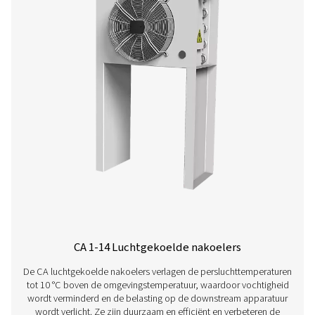
WD Waterdetectoren
De WD-waterdetectoren van Pneumatech bewak
condensaatniveaus om schade te voorkomen, corros
verminderen en de luchtkwaliteit in oliegesmeerde en o