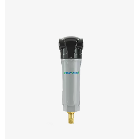
Separátory oleje a vody ECOBOX 2–4
Řada ECOBOX 2–4 představuje kompaktní a cenově d
řešení pro ekologickou likvidaci kondenzátu z kompres
pokročilé filtrační technologii dokáže snížit obsah oleje 