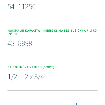
Účinné odvádění kondenzá
nižší náklady a delší životn