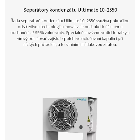
méně než 15 ppm, což splňuje přísné ekologické n