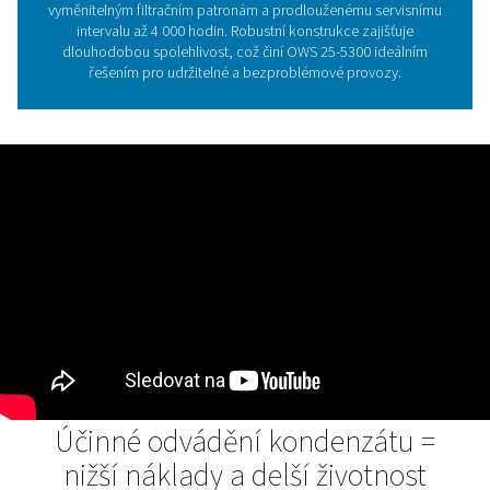
Klíčový význam separace ole
vody ve stlačeném vzduc
Separátory oleje hrají klíčovou roli v odstraňování ol
kondenzátu, čímž umožňují bezpečné vypouštění odpa
v souladu s ekologickými normami a chrání životní pro
Zabraňují kontaminaci, podporují udržitelnost a přisp
čistším průmyslovým procesům. Řada OWS 25-5300 
proces zdokonaluje díky pokročilé dvoustupňové filt
polypropylenovým médiem a patronami s aktivním uhl
organoclay, které účinně separují jak stabilní, tak nes
emulze. Díky flexibilním možnostem průtoků od 25 d
l/min se přizpůsobí různým provozním požadavkům, 
snadno vyměnitelné filtrační patrony a dlouhý servisní in
4 000 hodin minimalizují údržbu a provozní náklady. 
5300 tak představuje výkonné, spolehlivé a ekolog
odpovědné řešení pro správu kondenzátu, které zaji