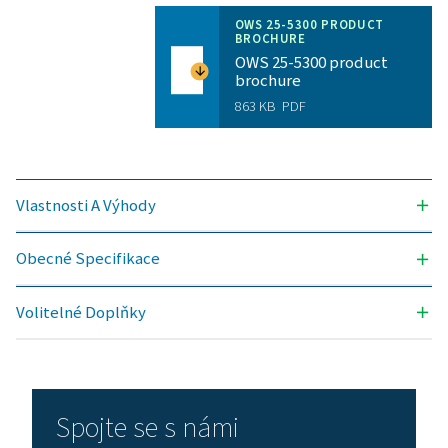
OWS 25
54
43
OWS 53
113
90
OWS 106
225
180
OWS 180
383
306
OWS 360
765
612
OWS 636
1350
1080 m³/h
OWS
2813
2250
1325