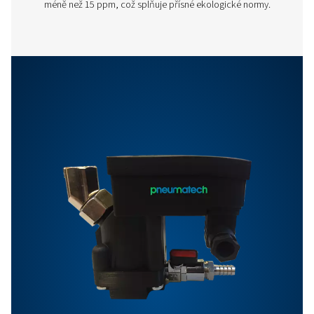
OWS 25-5300 PRO
BROCHURE
OWS 25-5300 pro
brochure
863 KB
PDF
Vlastnosti A Výhody
Obecné Specifikace