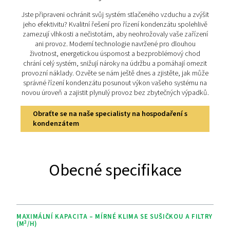
dlouhodobou efektivitu a soulad s přísnými environme
předpisy.
Objevte klíčové vlastnosti
Řada OWS 25-5300 přináší pokročilé technologie pro e
správu kondenzátu. Díky dvoustupňové filtraci 
polypropylenem a filtračními patronami s aktivním uh
organoclay si poradí se stabilními i nestabilními emu
dosahuje úrovně oleje ve vodě pod 5 ppm, což splňuj
ekologické normy. Navržena pro maximální flexibilitu, 
průtoky od 25 do 5300 l/min a umožňuje snadnou údr
vyměnitelným filtračním patronám a prodlouženému se
intervalu až 4 000 hodin. Robustní konstrukce zajiš
dlouhodobou spolehlivost, což činí OWS 25-5300 id
řešením pro udržitelné a bezproblémové provoz