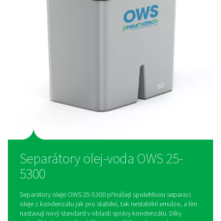
Minimální údržba a dlouhá
životnost
Řada OWS je navržena pro maximální účinnost a snadnou úd
jednoduše vyměnitelným filtračním patronám a prodloužen
servisnímu intervalu až 4 000 hodin minimalizuje provozní p
snižuje náklady na údržbu a zajišťuje bezstarostnou správu