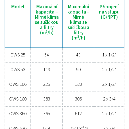
Jste připraveni ochránit svůj systém stlačeného vzduchu
jeho efektivitu? Kvalitní řešení pro řízení kondenzátu s
zamezují vlhkosti a nečistotám, aby neohrožovaly vaše 
ani provoz. Moderní technologie navržené pro dlo
životnost, energetickou úspornost a bezproblémov
chrání celý systém, snižují nároky na údržbu a pomáhaj
provozní náklady. Ozvěte se nám ještě dnes a zjistěte,
správné řízení kondenzátu posunout výkon vašeho sy
novou úroveň a zajistit plynulý provoz bez zbytečných
Obraťte se na naše specialisty na hospodaření
kondenzátem
Obecné specifikace