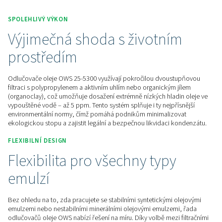
Získejte cenovou nabídku ještě dnes!
Domů
Úprava Stlačeného Vzduchu
Řízení Kondenzá
Separátory Oleje A Vody
OWS 25-5300
SPOLEHLIVÝ VÝKON
Výjimečná shoda s životní
prostředím
Odlučovače oleje OWS 25-5300 využívají pokročilou dvous
filtraci s polypropylenem a aktivním uhlím nebo organickým 