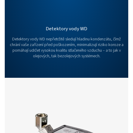
Volitelné Doplňky
Spojte se s námi
Máte dotazy nebo vás zajímá, jak zefektivnit hospod
s kondenzátem? Ozvěte se nám! Náš zkušený tým v
poradí s výběrem toho správného řešení a pomůže 
vylepšit provoz díky spolehlivým a chytrým systémů
Chraňte své vybavení a zvyšte účinnost výroby – spo
najdeme to pravé řešení právě pro vás.
Obraťte se na naše specialisty na hospodař
s kondenzátem