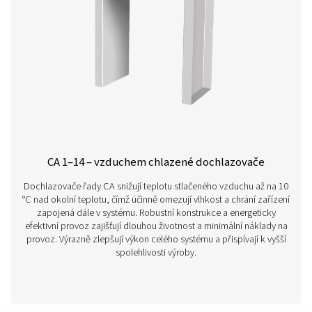
Detektory vody WD
Detektory vody WD nepřetržitě sledují hladinu kondenz
chrání vaše zařízení před poškozením, minimalizují rizik
pomáhají udržet vysokou kvalitu stlačeného vzduchu – a
olejových, tak bezolejových systémech.