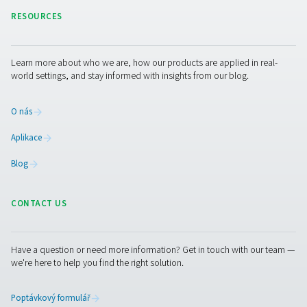
Bezztrátové odvaděče kondenzátu CDE 5
Bezztrátové odvaděče CDE 5-350 efektivně odstraňují 
ze stlačeného vzduchu bez zbytečných ztrát. Díky auto
vypouštění, integrovaným bezpečnostním prvkům a vo
vyhřívacím sadám pro chladné prostředí zajišťují úsp
spolehlivý provoz.