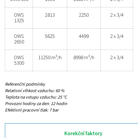
MAXIMÁLNÍ KAPACITA – MÍRNÉ KLIMA SE SUŠIČKOU 
3
(M
/H)
54–11250
MAXIMÁLNÍ KAPACITA – MÍRNÉ KLIMA BEZ SUŠIČKY 
3
(M
/H)
43–8998