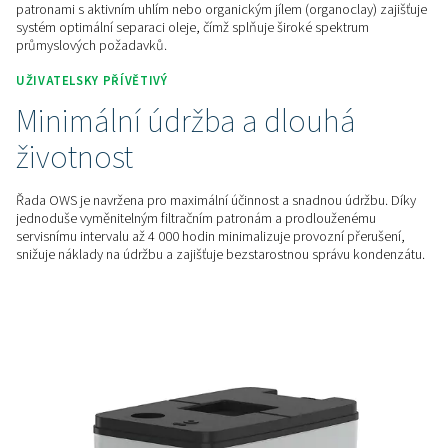
(organoclay), což umožňuje dosažení extrémně nízkých hlad
vypouštěné vodě – až 5 ppm. Tento systém splňuje i ty nejpř
environmentální normy, čímž pomáhá podnikům minimalizo
ekologickou stopu a zajistit legální a bezpečnou likvidaci 
FLEXIBILNÍ DESIGN
Flexibilita pro všechny typy
emulzí
Bez ohledu na to, zda pracujete se stabilními syntetickými 
emulzemi nebo nestabilními minerálními olejovými emulzem
odlučovačů oleje OWS nabízí řešení na míru. Díky volbě mezi 
patronami s aktivním uhlím nebo organickým jílem (organocla
systém optimální separaci oleje, čímž splňuje široké spektr
průmyslových požadavků.
UŽIVATELSKY PŘÍVĚTIVÝ