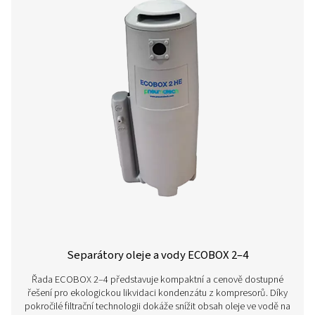
%
0,5
0,6
0,7
Relativní
vlhkost
Korekční
1,10
1
0,85
faktor
°C
15
20
25
Okolní
teplota
Korekční
1,33
1,17
1
faktor
hod.
12
18
24
Provozní
hodiny
denně
Korekční
1
0,88
0,75
faktor