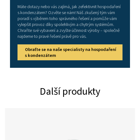
OWS
5625
4499
2650
OWS
11250 m³/h
8998 m³/h
5300
Referenční podmínky
Relativní vlhkost vzduchu: 60 %
Teplota na vstupu vzduchu: 25 °C
Provozní hodiny za den: 12 hodin
Efektivní pracovní tlak: 7 bar
Korekční faktory