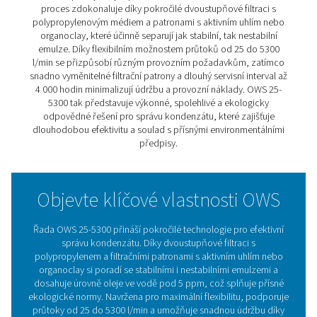
Separátory oleje OWS 25-5300 přinášejí spolehlivou sep
oleje z kondenzátu jak pro stabilní, tak nestabilní emulz
nastavují nový standard v oblasti správy kondenzátu. Dí
pokročilé dvoustupňové filtraci s využitím polypropylen
filtračních patron s aktivním uhlím nebo organickým jíle
(organoclay) zajišťují výjimečně čistou odpadní vodu.
Díky široké škále modelů s průtoky od 25 do 5300 litrů 
minutu se řada OWS 25-5300 přizpůsobí různým prům
požadavkům a poskytne spolehlivou separaci oleje be
na jeho typ. Moderní design s jednoduše vyměnitelnými
filtračními patronami a prodlouženým servisním interva
000 hodin minimalizuje odstávky a snižuje náklady na ú
Řada OWS 25-5300: Udržitelné, efektivní a bezstarostné
pro ekologickou správu kondenzátu