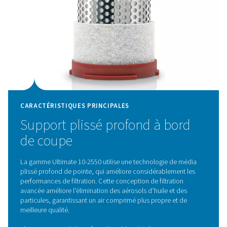
Des performances optima
grâce à une filtration effic
La qualité de l'air est essentielle pour garantir la fiabi
l'efficacité et la longévité des circuits d'air comprim
contaminants tels que les aérosols d'huile, l'eau et les p
peuvent compromettre les performances de l'équip
augmenter la consommation d'énergie et entraîner
interruptions coûteuses. La gamme Pneumatech Ultim
2550 relève ces défis grâce à une technologie de filtra
pointe, qui fournit de l'air comprimé conforme aux n
pureté les plus élevées, conformément à la norme IS
1:2010. En éliminant efficacement les impuretés, cet
protège votre équipement, améliore le rendement opér
et garantit la qualité constante de vos produits fin