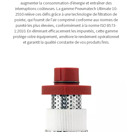
pureté de l'air, elle est à la pointe de l'efficacité et du
développement durable, tout en garantissant des perf
fiables.
En réduisant sa consommation d'énergie et ses coûts
d'exploitation, elle constitue une solution pratique pour 
entreprises à la recherche d'une filtration de l'air de hau
qualité. Sa polyvalence brille grâce à des options telles 
coalescence et les filtres à charbon actif, ainsi qu'à des
capacités d'élimination de la poussière et de l'eau, tout
conçues pour des performances efficaces et un entretien
Mettant l'accent sur la fiabilité et la commodité à long t
gamme Ultimate trouve le parfait équilibre entre efficaci
simplicité, établissant une nouvelle norme en matière d
filtration de l'air.