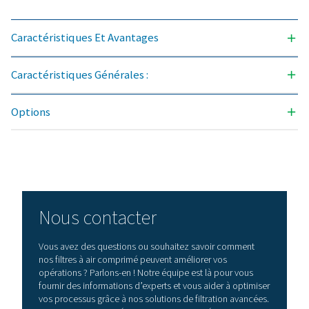
garantit un air propre et exempt de contaminants 
protège votre équipement, prolonge sa durée de vi
améliore l’efficacité opérationnelle. Dotés d’un
technologie de pointe conçue pour une fiabilit
exceptionnelle et une consommation d’énergie mini
les filtres à air comprimé avancés sont révolutionna
pour tout système. Contactez-nous dès aujourd’hui
découvrir comment la mise à niveau vers une filtra
supérieure peut optimiser vos opérations et réduire
coûts.
Contactez nos experts en traitement de l'ai
dès aujourd'hui
Caractéristiques général