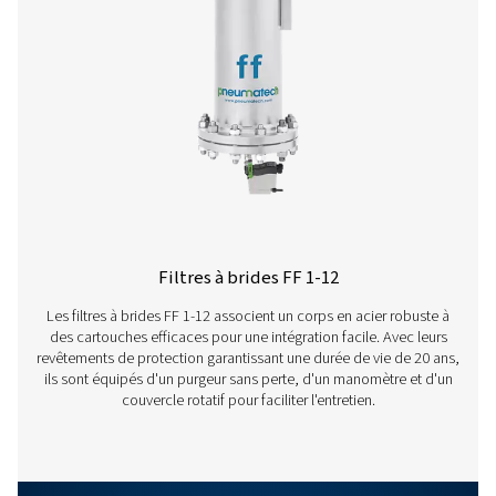
Grades
P
G
S
Élimination des
5
-
1
particules
(micron)
Concentration
1
0.3
-
de l'aérosol
d'huile de sortie
(mg/m³)
Efficacité de la
90
>99,25
-
masse totale (%)
Classe de
4/3
-/3
3/-