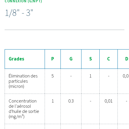
Purge accessible par l'extéri
Conçue pour faciliter l’entretien, la gamme Ultimate 10
comprend une purge accessible de l’extérieur, ce qui p
une maintenance rapide et sans tracas sans avoir à dém
filtre.
Cette caractéristique simplifie non seulement l’entretien
aide également à réduire les temps d’arrêt opérationnel
garantissant que le filtre reste en état optimal pour des
performances fiables à long terme.