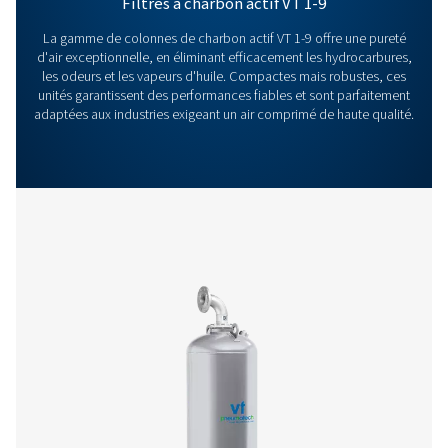
Caractéristiques Et Avantages
Caractéristiques Générales :
Options
Nous contacter
Vous avez des questions ou souhaitez savoir comme