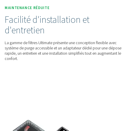
optimisation du débit avancées, réduisant ainsi les pertes de
consommation d'énergie. Cela améliore l'efficacité, réduit l
d'exploitation et permet des économies durables.
FIABILITÉ DES PERFORMANCES
Filtration avancée pour un 
pur
Les médias plissés en profondeur et les filtres avancés de 
Ultimate garantissent une élimination supérieure des particu
l'huile, conforme aux normes ISO 8573-1:2010 pour un air 
propre et de haute qualité.
MAINTENANCE RÉDUITE
Facilité d'installation et