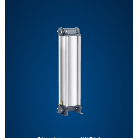
qualité de l'air
en sortie
(particules/huile)
Perte de charge
0.05
0,055
0,055
initiale du filtre
dans les
applications
sèches (bar)
Perte de charge
0,08
0,125
-
initiale du filtre
dans les
applications
humides (bar)