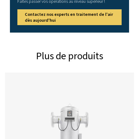
3
DÉBIT (M
/H)
10 - 2550
CONNEXION (G/NPT)
1/8" - 3"