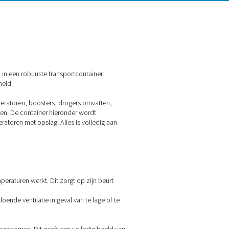
ekkingssysteem dat is ingebouwd in een robuuste transportconta
n de prestaties of betrouwbaarheid.
Dit kan compressoren, stikstofgeneratoren, boosters, drogers om
w specifieke behoeften te voldoen. De container hieronder wor
ers en membraanstikstofgeneratoren met opslag. Alles is vol