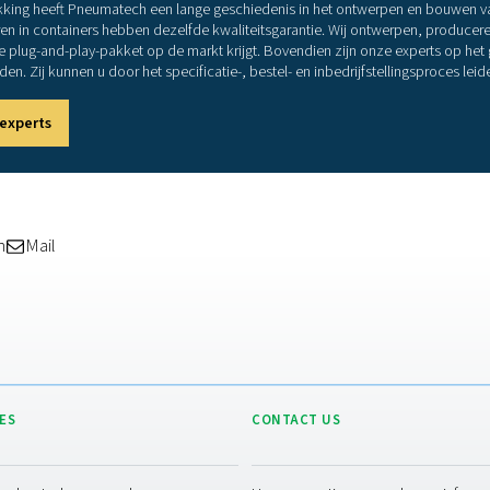
play stikstofgenerator
ontainers van Pneumatech zijn een echte plug-and-play-oplossing.
 stikstofuitlaat moeten ter plaatse worden uitgevoerd. Het voll
en vlotte inbedrijfstelling op locatie te garanderen.
der de zwaarste omstandighede
ontainer van Pneumatech is gebouwd om bestand te zijn tegen 
aamheid en levensduur – ongeacht waar hij wordt geplaatst. Da
, zoals extreme kou of hitte.
 op