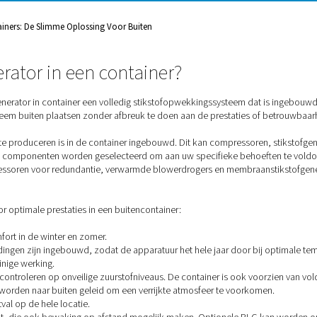
e je als je gewoon geen ruimte hebt
kingssysteem? Een
h kan uw ideale oplossing zijn.
eratoren In Containers: De Slimme Oplossing Voor Buiten
kstofgenerator in een container?
is een stikstofgenerator in container een volledig stikstofopw
fopwekkingssysteem buiten plaatsen zonder afbreuk te doen aa
je eigen stikstof te produceren is in de container ingebouwd. 
lessenrekken, … Alle componenten worden geselecteerd om aan u
stand-by compressoren voor redundantie, verwarmde blowerdrog
t-leidingen.