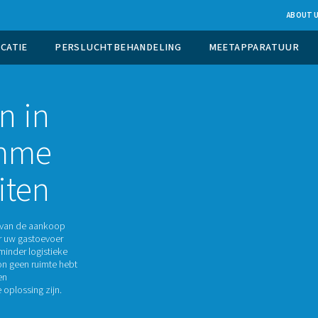
UCTIE OP LOCATIE
PERSLUCHTBEHANDELING
atoren in
de slimme
r buiten
tse ten opzichte van de aankoop
rijgt controle over uw gastoevoer
afdruk, en met minder logistieke