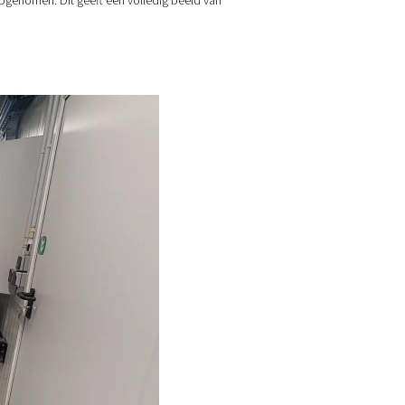
hele jaar door bij optimale temperaturen werkt. Dit zorgt op zi
ntainer is ook voorzien van voldoende ventilatie in geval van te 
mosfeer te voorkomen.
n. Optionele PLC kan worden opgenomen. Dit geeft een volledi
kunt bewaken.