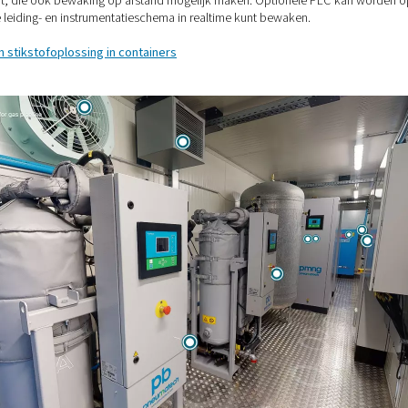
rd inbegrepen voor optimale prestaties in een buitencontainer:
orgen voor comfort in de winter en zomer.
ilatoren en leidingen zijn ingebouwd, zodat de apparatuur het 
e en energiezuinige werking.
uurstofanalysers controleren op onveilige zuurstofniveaus. De co
stikstofuitlaten worden naar buiten geleid om een verrijkte at
al van stroomuitval op de hele locatie.
en connectiviteit, die ook bewaking op afstand mogelijk make
aal het volledige leiding- en instrumentatieschema in realtime 
leiding door een stikstofoplossing in containers