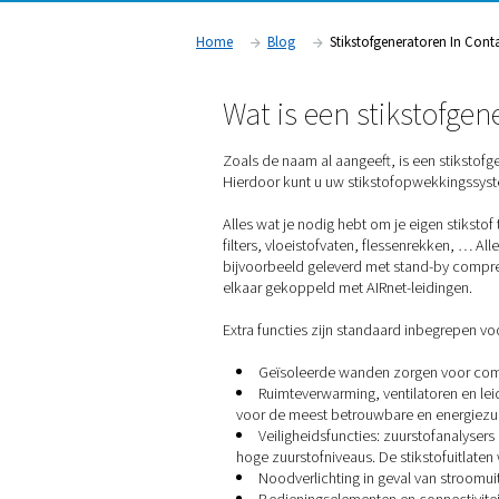
problemen en veiligheidsrisico's. Maar wat do
op je productievloer voor een stikstofopwek
stikstofgenerator in containers van Pneumatec
Home
Blog
Stikstofgen
Wat is een sti
Zoals de naam al aangeeft, 
Hierdoor kunt u uw stiksto
Alles wat je nodig hebt om 
filters, vloeistofvaten, f
bijvoorbeeld geleverd met 
elkaar gekoppeld met AIRne