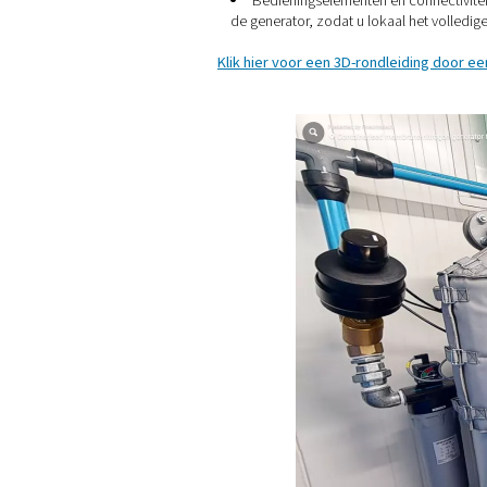
Extra functies zijn standaa
Geïsoleerde wanden z
Ruimteverwarming, vent
voor de meest betrouwbar
Veiligheidsfuncties: z
hoge zuurstofniveaus. De 
Noodverlichting in gev
Bedieningselementen 
de generator, zodat u lok
Klik hier voor een 3D-rond