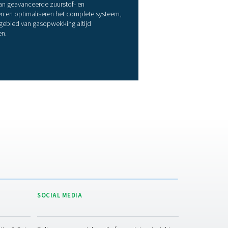
 Het apparaat is klaar voor gebruik bij levering, alleen de aan
edige stikstofgeneratorpakket wordt volledig vooraf in bedrijf 
n
de zwaarste omstandigheden. De robuuste constructie van de c
nkzij het flexibele ontwerp kan de container worden geoptimal