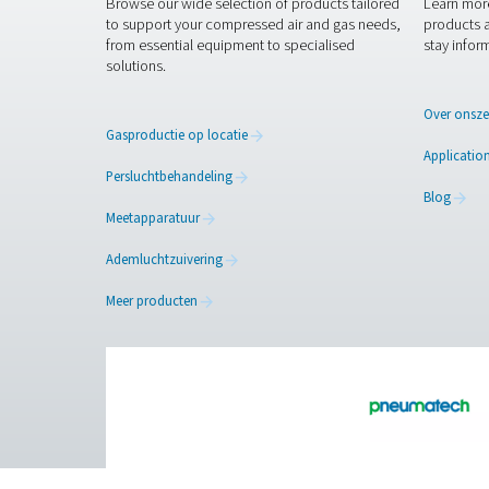
Als expert in luchtbehande
stikstofgeneratoren. Onze s
zodat u het meest efficiënt
beschikbaar om al uw vragen
Neem contact op met
Facebook
Messenger
Pure Air . Pure Gas