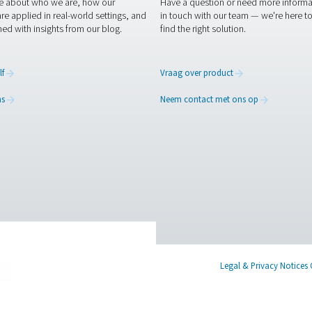
ling en gasopwekking heeft Pneumatech een lange geschiedeni
tikstofgeneratoren in containers hebben dezelfde kwaliteitsga
e en betrouwbare plug-and-play-pakket op de markt krijgt. Bov
 te beantwoorden. Zij kunnen u door het specificatie-, bestel- 
 onze stikstofexperts
X
Linkedin
Mail