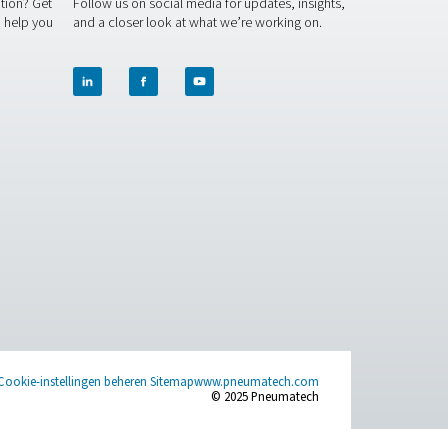
s in het ontwerpen en bouwen van geavanceerde zuurstof- en
rantie. Wij ontwerpen, produceren en optimaliseren het comple
endien zijn onze experts op het gebied van gasopwekking altijd
en inbedrijfstellingsproces leiden.