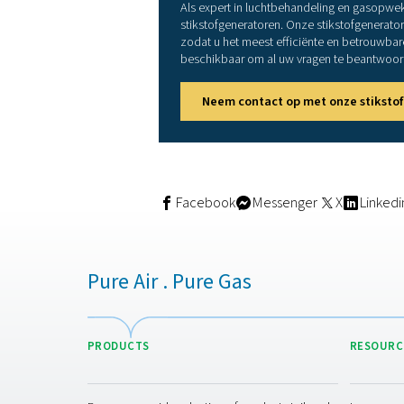
Een plug-and-
De stikstofgeneratoren in c
voor de stroomtoevoer en de
getest door Pneumatech om e
Prestaties on
Een stikstofgenerator in c
zorgt voor een lange duurz
veeleisende omstandigheden
Neem contact