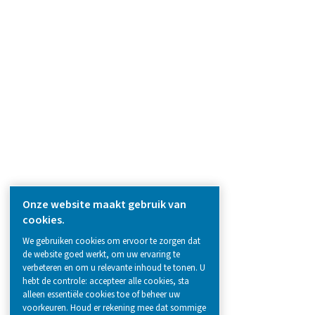
PRODUCTS
Browse our wide selection of products tailor
to support your compressed air and gas need
from essential equipment to specialised
solutions.
Gasproductie op locatie
Persluchtbehandeling
Meetapparatuur
Ademluchtzuivering