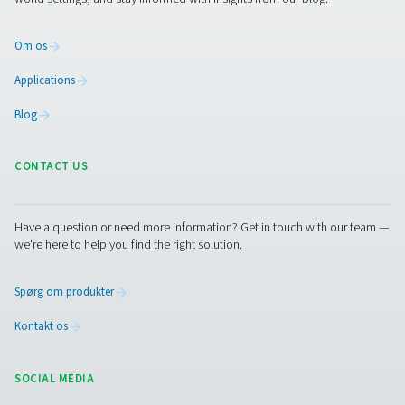
Facebook
Messenger
X
Linkedin
Mail
Pure Air . Pure Gas
PRODUCTS
Browse our wide selection of products tailored to support 
compressed air and gas needs, from essential equipment to
solutions.
On-site gasgenerering