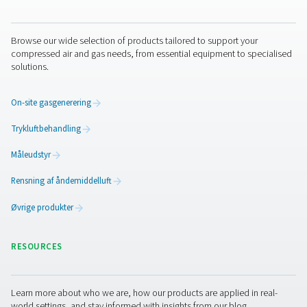
Kontakt os
Som ekspert i luftbehandling og gasgenerering har Pne
en lang historie med at designe og bygge avancerede ilt
kvælstofgeneratorer. Vores containeriserede nitrogenge
leveres med samme kvalitetsgaranti. Vi designer, fremstil
optimerer hele systemet, så du får den mest effektive o
pålidelige plug-and-play-pakke på markedet. Derudover
eksperter i gasproduktion altid klar til at besvare alle di
spørgsmål. De kan guide dig gennem specifikations-, bes
og idriftsættelsesprocessen.
Kontakt vores nitrogeneksperter