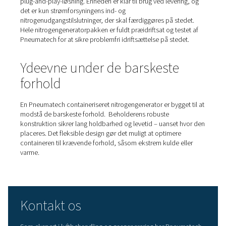
En plug-and-play
nitrogengenerator
Pneumatechs containeriserede nitrogengeneratorer er 