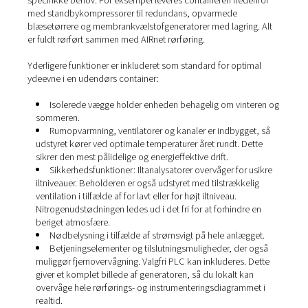
helt nitrogengenereringssystem, der er indbygget i en ro
transportcontainer. Det giver dig mulighed for at placere
nitrogengenereringssystem udendørs uden at gå på ko
med ydeevne eller pålidelighed.
Alt, hvad du skal bruge til at producere din egen nitrogen
indbygget i beholderen. Dette kan omfatte kompressore
nitrogengeneratorer, boostere, tørrere, filtre, receivere,
flaskeholdere, … Alle komponenter er udvalgt til at opf
specifikke behov. For eksempel leveres containeren ne
med standbykompressorer til redundans, opvarmede
blæsetørrere og membrankvælstofgeneratorer med lagri
er fuldt rørført sammen med AIRnet rørføring.
Yderligere funktioner er inkluderet som standard for opt
ydeevne i en udendørs container:
Isolerede vægge holder enheden behagelig om vin
sommeren.