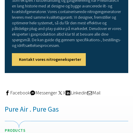
plug-and-play-løsning. Enheden er klar til brug ved lever
det er kun strømforsyningens ind- og
nitrogenudgangstilslutninger, der skal færdiggøres på st
Hele nitrogengeneratorpakken er fuldt præidriftsat og te
Pneumatech for at sikre problemfri idriftsættelse på sted
Ydeevne under de barskeste
forhold
En Pneumatech containeriseret nitrogengenerator er bygg
modstå de barskeste forhold. Beholderens robuste
konstruktion sikrer lang holdbarhed og levetid – uanset
placeres. Det fleksible design gør det muligt at optimer
containeren til krævende forhold, såsom ekstrem kulde 
varme.