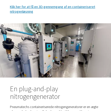
Rumopvarmning, ventilatorer og kanaler er indbygg
udstyret kører ved optimale temperaturer året rundt. 
sikrer den mest pålidelige og energieffektive drift.
Sikkerhedsfunktioner: Iltanalysatorer overvåger for
iltniveauer. Beholderen er også udstyret med tilstrækk
ventilation i tilfælde af for lavt eller for højt iltniveau.
Nitrogenudstødningen ledes ud i det fri for at forhindr
beriget atmosfære.
Nødbelysning i tilfælde af strømsvigt på hele anl
Betjeningselementer og tilslutningsmuligheder, de
muliggør fjernovervågning. Valgfri PLC kan inkluderes.
giver et komplet billede af generatoren, så du lokalt k
overvåge hele rørførings- og instrumenteringsdiagram
realtid.
Klik her for at få en 3D-gennemgang af en containeri
nitrogenløsning