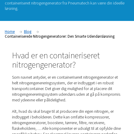
Fordelene ved at producere nitrogen på stedet i forhold til 
nitrogen er klare og overbevisende. Du får kontrol over din 
til en lavere pris og et lavere emissionsaftryk og med færre l
problemer og sikkerhedsrisici. Men hvad gør man, når man 
ikke har plads på produktionsgulvet til et nitrogengenereri
containeriseret nitrogengenerator fra Pneumatech kan være d
løsning.
Home
Blog
Containeriserede Nitrogengeneratorer: Den Smarte Udendørslø
Hvad er en containeriseret
nitrogengenerator?
Som navnet antyder, er en containeriseret nitrogengener