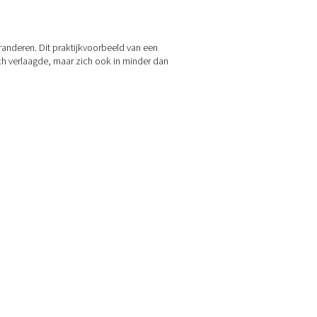
's.
en in totaal
8.099.700 CZK per jaar
(ongeveer
€
324.400/jaar).
op locatie
nstgevendheid van een bedrijf veranderen. Dit praktijkvoorbeeld
t alleen de bedrijfskosten drastisch verlaagde, maar zich ook in