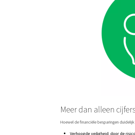
Terugverdientijd
Initiële investering: 4
Jaarlijkse besparing: 
Terugverdientijd = Initiële i
= 4.761.428 ÷ 7.216.420 = 
Financiële impact over vijf 
Verwachte besparingen over v
36.082.100 CZK (ca. €1.4
Na de korte terugverdientijd