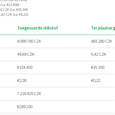
m³/uur
r/jaar
tofverbruik
: 162.994 Nm³
ing
: PPNG 11 skid HE all-in-one stikstofopwekkingssysteem
tikstof vs. productie op locatie
ikstofkosten: 8.099.700 CZK (ca. €324.400
 Nm³: 49,69 CZK (ca. €2,00)
tse (PPNG 11 Skid HE)
itskosten: 574.280 CZK (ca. €23.000)
en: 309.000 CZK (ca. €12.400)
ijfskosten: 883.280 CZK (ca. €35.300
osten per Nm³: 5,42 CZK (ca. €0,22)