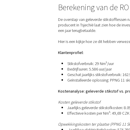
Geleverde stikstof brengt 
Terugkerende koste
Afval
: ongeveer 10% v
Veiligheidskosten: h
Logistiek: het
beheren
Voor deze klant, die vroeger
Berekening va
De overstap van geleverde s
producent in Tsjechië laat z
een jaar terugbetaalde.
Hier is een kijkje hoe ze di