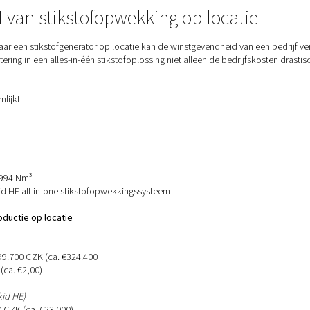
terugkerende en vaak verborgen kosten met zich mee:
n
: Huur, levering en gaskosten voor lopende cilinders.
an de geleverde stikstof wordt gewoonlijk niet gebruikt.
et
hanteren en opslaan van hogedrukcilinders verhoogt de risico
 van leveringen kost kostbare tijd.
 stikstof in flessen kocht, bedroegen de geleverde stikstofkost
n de ROI van stikstofopwekking 
tikstofflessen naar een stikstofgenerator op locatie kan de wi
ien hoe de investering in een alles-in-één stikstofoplossing nie
t hebben verwezenlijkt: