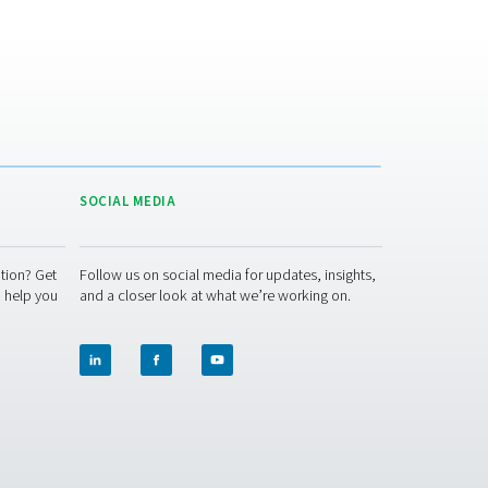
ing mee te houden:
eibare stikstof te
verminderen, neemt de incidentie van
 verlagen.
gen te elimineren, kan uw personeel zich concentreren op kritie
stabiele en betrouwbare toevoer, waardoor het risico op
keten wordt verminderd.