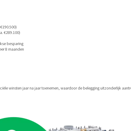
Toegevoerde stikstof
)
8.099.700 CZK
49,69 CZK
)
€324.400
€2,00
CZK)
7.216.420 CZK
EUR)
€289.100