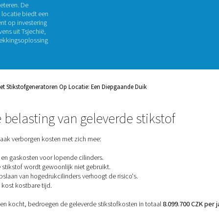
uik
tikstofgas, zoals voedselverpakking,
cruciaal belang om manieren te
iciëntie te verbeteren. De
stofgenerator op locatie biedt een
oekt het rendement op investering
ische klantgegevens uit Tsjechië,
n-one stikstofopwekkingsoplossing
en Van De ROI Met Stikstofgeneratoren Op Locatie: Een Diepgaand
financiële belasting van geleverde