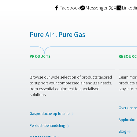
Meer dan allee
Hoewel de financiële bespar
Verhoogde veiligheid
arbeidsongevallen af, wa
Operationele efficiën
waardoor de algehele pro
Betrouwbaarheid en 
productiestilstand als ge