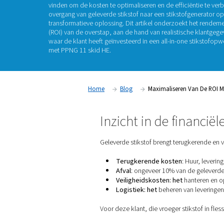
diepgaande d
In industrieën die sterk afhankelijk zijn van s
elektronicaproductie en brouwen, is het van 
vinden om de kosten te optimaliseren en de eff
overgang van geleverde stikstof naar een stik
transformatieve oplossing. Dit artikel onderz
(ROI) van de overstap, aan de hand van realist
waar de klant heeft geïnvesteerd in een all-i
met PPNG 11 skid HE.
Home
Blog
Maximaliser
Inzicht in de 