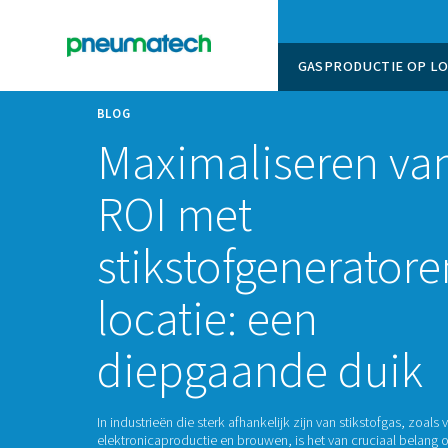
GASPROD
BLOG
Maximalisere
ROI met
stikstofgener
locatie: een