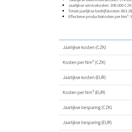
Klantenprofiel:
Stikstofverbruik: 29 N
Bedrijfsuren
: 5.586 uu
Geschat jaarlijks stiks
Geïnstalleerde oploss
Kostenanalyse: geleverde s
Kosten geleverde stikstof
Jaarlijks geleverde st
Effectieve kosten per
Opwekkingskosten ter plaa
Jaarlijkse elektricite
Jaarlijkse servicekost
Totale jaarlijkse bedr
Effectieve productiek