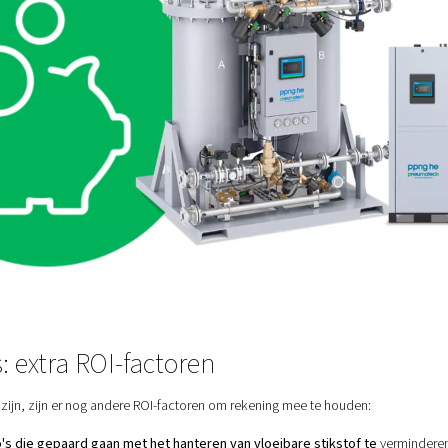
.761.428 CZK (ca. €190.500)
7.216.420 CZK (ca. €289.100)
nvestering ÷ jaarlijkse besparing
0,66 jaar = Ongeveer 8 maanden
jaar
ijf jaar:
45.500)
 blijven de financiële winsten jaar na jaar toenemen, waardoor d