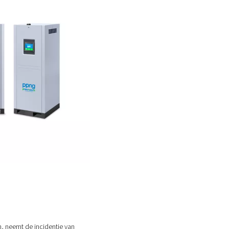
e belegging uitzonderlijk aantrekkelijk is.