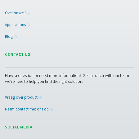
over hoe onze stikstofopwekkingssystemen uw
verpakkingsproces kunnen verbeteren en uw
duurzaamheidsdoelstellingen kunnen ondersteunen.
Neem contact op met onze stikstofexperts
Facebook
Messenger
X
Linkedin
Mail
Pure Air . Pure Gas
PRODUCTS