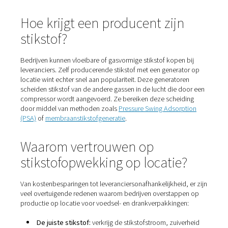
gebakken/gebakken producten. Hij dempt de inhoud.
4.
Stikstof is een niet-chemisch conserveermiddel voor
levensmiddelen.
5.
Het wordt steeds populairder dan chemische alternat
voor de bestrijding van verse voedingsmiddelen zoals fru
groenten en granen in voorraad.
6. De toepassingen van
stikstof in de
voedingsmiddelenindustrie zijn breed en gevarieerd. D
omvatten het vervangen van de hoofdruimte in blikken/
het spoelen van grote containers, het sputteren van koo
de drukoverdracht van poeders en vloeistoffen, en nog 
meer.
Hoe stikstof wordt toegevoe
aan voedselverpakkingen
Het gebruik van stikstof in F&B-verpakkingen is een vor