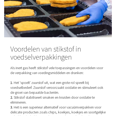
zuiverheid van 99% (minder dan 1% resterende zuurstof
Producenten van voedingsmiddelen en dranken gebrui
stikstof van levensmiddelenkwaliteit om verontreiniging 
voorkomen en hele partijen product weg te gooien. He
ook de smaak en verlengt de houdbaarheid van hun pr