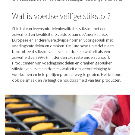
dranken, zoals bier en koffie. In sommige gevallen, zoals
nitrobrouwsels, speelt het ook een rol bij het verbetere
smaak en het veranderen van de productkwaliteit.
Dessertproducten gebruiken ook stikstof om de textuur
te verbeteren. Bij de wijnbereiding wordt het in verschil
stadia van het proces gebruikt: onder druk zetten, inerti
monteren, filtreren, om er maar een paar te noemen. Dit 
richt zich echter op stikstof van voedselkwaliteit in
voedselverpakkingen. In deze toepassing worden de ve
en houdbaarheid van verpakte voedingsmiddelen geha
Wat is voedselveilige stikstof
Stikstof van levensmiddelenkwaliteit is stikstof met een
zuiverheid en kwaliteit die voldoet aan de Amerikaanse,
Europese en andere wereldwijde normen voor gebruik 
voedingsmiddelen en dranken. De Europese Unie defini
bijvoorbeeld stikstof van levensmiddelenkwaliteit als e