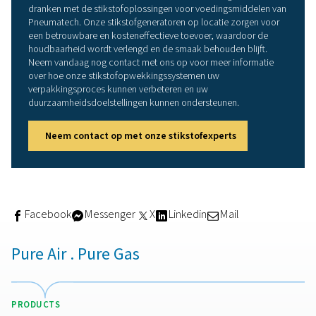
Waarom vertrouwen op
stikstofopwekking op locatie
Van kostenbesparingen tot leveranciersonafhankelijkheid
veel overtuigende redenen waarom bedrijven overstap
productie op locatie voor voedsel- en drankverpakking
De juiste stikstof:
verkrijg de stikstofstroom, zui
en kwaliteit die uw toepassing vereist.
Geen wachttijd:
uw stikstoftoevoer is altijd klaar.
geen stikstof te bestellen bij een externe leverancier e
wachten op levering.
Veiligheid:
Elimineer de risico's verbonden aan
bewegende hogedrukcilinders.
Duurzaamheid: de transportemissies in verban
gasleveringen
elimineren.
Lagere kosten: de
bedrijfskosten zijn laag en de