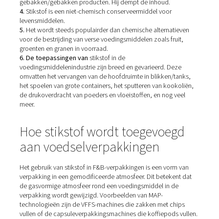
Voordelen van stikstof in
voedselverpakkingen
Als inert gas heeft stikstof vele toepassingen en voorde
de verpakking van voedingsmiddelen en dranken:
1.
Het 'spoelt' zuurstof uit, wat een grote rol speelt bij
voedselbederf. Zuurstof veroorzaakt oxidatie en stimul
de groei van bepaalde bacteriën.
2.
Stikstof stabiliseert smaken en kruiden door oxidatie 
elimineren.
3.
Het is een superieur alternatief voor vacuümverpakke
delicate producten zoals chips, koekjes, koekjes en soo