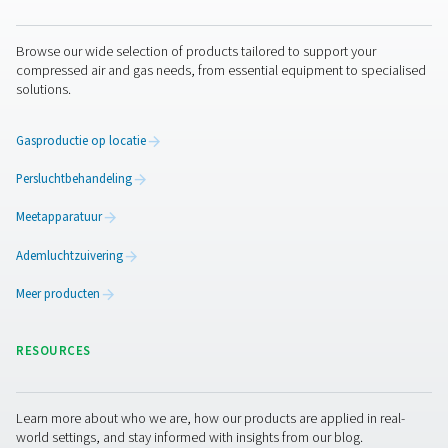
investering betaalt zich snel terug.
Vertrouwt u op een externe leverancier voor uw stikstof?
klaar voor stikstofopwekking op locatie? Met Pneumate
u zelf de stikstof produceren die u nodig hebt. Neem v
nog contact op met uw plaatselijke Pneumatech-
vertegenwoordiger voor meer informatie.
Neem contact op
​Garandeer de versheid en kwaliteit van uw voedingsmi
dranken met de stikstofoplossingen voor voedingsmidd
Pneumatech. Onze stikstofgeneratoren op locatie zorg
een betrouwbare en kosteneffectieve toevoer, waardoo
houdbaarheid wordt verlengd en de smaak behouden bli
Neem vandaag nog contact met ons op voor meer infor