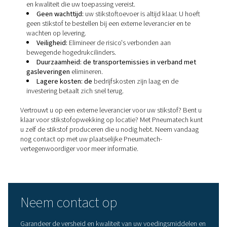
verpakking in een gemodificeerde atmosfeer. Dit beteke
de gasvormige atmosfeer rond een voedingsmiddel in 
verpakking wordt gewijzigd. Voorbeelden van MAP-
technologieën zijn de VFFS-machines die zakken met c
vullen of de capsuleverpakkingsmachines die koffiepods
Hoe krijgt een producent zij
stikstof?
Bedrijven kunnen vloeibare of gasvormige stikstof kopen
leveranciers. Zelf producerende stikstof met een genera
locatie wint echter snel aan populariteit. Deze generato
scheiden stikstof van de andere gassen in de lucht die 
compressor wordt aangevoerd. Ze bereiken deze schei
door middel van methoden zoals
Pressure Swing Adsor
(PSA)
of
membraanstikstofgeneratie
.