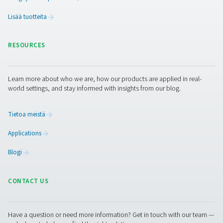
​Varmista elintarvikkeiden ja juomien tuoreus ja laatu
Pneumatechin elintarvikekäyttöön tarkoitetuilla typpiratk
Paikalliset typpigeneraattorimme tarjoavat luotettavan j
kustannustehokkaan syötön, mikä auttaa pidentämään
säilyvyyttä ja säilyttämään maun. Ota meihin yhteyttä jo 
niin kerromme, miten typentuotantojärjestelmämme voi
parantaa pakkausprosessiasi ja tukea kestävyystavoittei
Ota yhteyttä typen asiantuntijoihimme
Facebook
Messenger
X
Linkedin
Mail