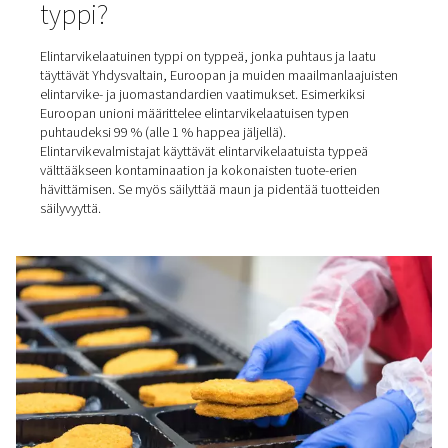
Viininvalmistuksessa sitä käytetään useissa prosessin va
paineistuksessa, inertoinnissa, kokoonpanossa, suoda
ja monissa muissa. Tässä artikkelissa keskitytään kuiten
elintarvikelaatuiseen typeen elintarvikepakkauksissa. T
sovelluksessa se säilyttää pakattujen elintarvikkeiden 
ja säilyvyyden.
Mikä on elintarvikehyväksytt
typpi?
Elintarvikelaatuinen typpi on typpeä, jonka puhtaus ja l
täyttävät Yhdysvaltain, Euroopan ja muiden maailmanlaa
elintarvike- ja juomastandardien vaatimukset. Esimerkik
Euroopan unioni määrittelee elintarvikelaatuisen typen
puhtaudeksi 99 % (alle 1 % happea jäljellä).
Elintarvikevalmistajat käyttävät elintarvikelaatuista typp
välttääkseen kontaminaation ja kokonaisten tuote-erien