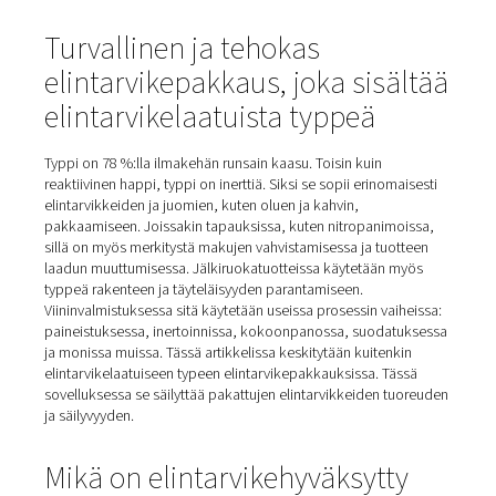
Koti
Blogi
Elintarvikelaatuinen Typpi Elintarvike- Ja Juomapakkauksiin
Turvallinen ja tehokas
elintarvikepakkaus, joka sis
elintarvikelaatuista typpeä
Typpi on 78 %:lla ilmakehän runsain kaasu. Toisin kuin
reaktiivinen happi, typpi on inerttiä. Siksi se sopii erinom
elintarvikkeiden ja juomien, kuten oluen ja kahvin,
pakkaamiseen. Joissakin tapauksissa, kuten nitropanim
sillä on myös merkitystä makujen vahvistamisessa ja tuo
laadun muuttumisessa. Jälkiruokatuotteissa käytetään 
typpeä rakenteen ja täyteläisyyden parantamiseen.