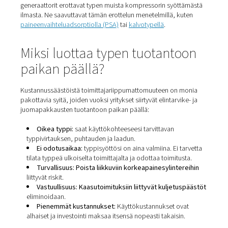
tuhoamisessa.
6.
Typen käyttökohteet elintarviketeollisuudessa ovat laa
monipuoliset. Niitä ovat mm. kanisterien/säiliöiden päät
vaihto, suurten astioiden tyhjennys, ruuanlaittoöljyjen ru
jauheiden ja nesteiden painesiirto.
Kuinka typpeä lisätään
elintarvikepakkauksiin
Typen käyttö elintarvikepakkauksissa on eräänlainen
muunnettuun ilmakehään pakkaaminen. Tämä tarkoittaa,
elintarviketuotetta ympäröivä kaasumainen ilmakehä m
sen pakkauksen sisällä. Esimerkkejä MAP-tekniikoista o
lastupusseja täyttävät VFFS-koneet tai kahvikapseleita t
kapselipakkauskoneet.