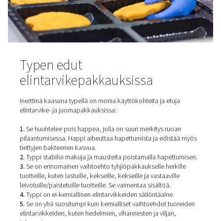
hävittämisen. Se myös säilyttää maun ja pidentää tuotte
säilyvyyttä.