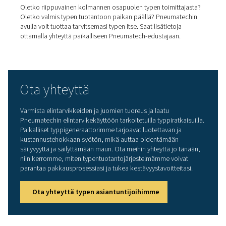
Miten valmistaja saa typen?
Yritykset voivat ostaa nestemäistä tai kaasumaista typp
toimittajilta. Itsetuotanto typellä paikan päällä toimivalla
generaattorilla on kuitenkin nopeasti yleistymässä. Näm
generaattorit erottavat typen muista kompressorin syöt
ilmasta. Ne saavuttavat tämän erottelun menetelmillä, k
paineenvaihteluadsorptiolla (PSA)
tai
kalvotypellä
.
Miksi luottaa typen tuotant
paikan päällä?
Kustannussäästöistä toimittajariippumattomuuteen on 
pakottavia syitä, joiden vuoksi yritykset siirtyvät elintarvi
juomapakkausten tuotantoon paikan päällä:
Oikea typpi:
saat käyttökohteeseesi tarvittavan