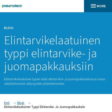
BLOGI
Elintarvikelaatui
typpi elintarvike- 
juomapakkauksii
Elintarvikelaatuisen typen edut elintarvike- ja juomapakkau
säilyttämisestä säilyvyyden pidentämiseen.