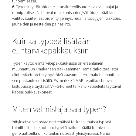
Typen edut
elintarvikepakkauksissa
Inerttinä kaasuna typellä on monia käyttökohteita ja etu
elintarvike- ja juomapakkauksissa:
1.
Se huuhtelee pois happea, jolla on suuri merkitys ruo
pilaantumisessa. Happi aiheuttaa hapettumista ja edist
tiettyjen bakteerien kasvua.
2.
Typpi stabiloi makuja ja mausteita poistamalla hapet
3.
Se on erinomainen vaihtoehto tyhjiöpakkaukselle herk
tuotteille, kuten lastuille, kekseille, kekseille ja vastaavil
leivotuille/paistetuille tuotteille. Se vaimentaa sisältöä.
4.
Typpi on ei-kemiallinen elintarvikkeiden säilöntäaine.
5.
Se on yhä suositumpi kuin kemialliset vaihtoehdot tu
elintarvikkeiden, kuten hedelmien, vihannesten ja viljan,