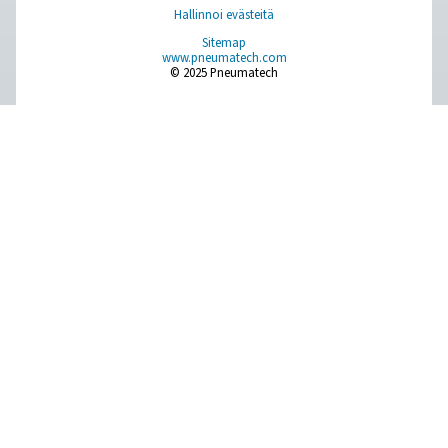
Lisää tuotteita
RESOURCES
Learn more about who we are, how our products are applied 
world settings, and stay informed with insights from our blog
Tietoa meistä
Applications
Blogi