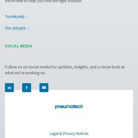
Puhdas ilma. Puhdas kaasu
PRODUCTS
Browse our wide selection of products tailored to support 
compressed air and gas needs, from essential equipment to
solutions.
Paikan päällä tapahtuva N2 -tuotanto
Paineilman käsittely
Mittauslaitteet
Hengitysilman puhdistus