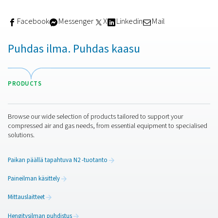
typpivirtauksen, puhtauden ja laadun.
Ei odotusaikaa:
typpisyöttösi on aina valmiina. Ei 
tilata typpeä ulkoiselta toimittajalta ja odottaa toimitu
Turvallisuus: Poista liikkuviin korkeapainesylinte
liittyvät riskit.
Vastuullisuus: Kaasutoimituksiin liittyvät kuljet
eliminoidaan.
Pienemmät kustannukset:
Käyttökustannukset o
alhaiset ja investointi maksaa itsensä nopeasti takaisi
Oletko riippuvainen kolmannen osapuolen typen toimitt
Oletko valmis typen tuotantoon paikan päällä? Pneuma
avulla voit tuottaa tarvitsemasi typen itse. Saat lisätietoj
ottamalla yhteyttä paikalliseen Pneumatech-edustajaan.
Ota yhteyttä