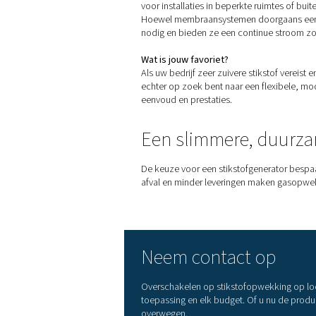
vermindert.
Wijnbereiding
Wijnmakers
gebruiken stikst
voorkomen. De stikstofopwek
en de afhankelijkheid van e
Spuiten en oppervlaktebe
Stikstof wordt steeds vaker
vermindert overspray en ver
afwerkingen in de automobiel
Welk type stik
Als u overweegt om ter
plaa
en
membraanscheiding
. El
Drukschommelingsadsorpt