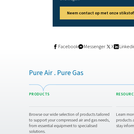
PSA-generatoren gebruiken ee
regenereert het andere. Dez
extreem laag zuurstofgehalte
Toch werken PSA-systemen he
bedrijfskosten dankzij een e
Membraantechnologie
Membraanstikstofgeneratore
en waterdamp, waardoor het
voor installaties in beperk
Hoewel membraansystemen do
nodig en bieden ze een cont
Wat is jouw favoriet?
Als uw bedrijf zeer zuivere 
echter op zoek bent naar ee
eenvoud en prestaties.