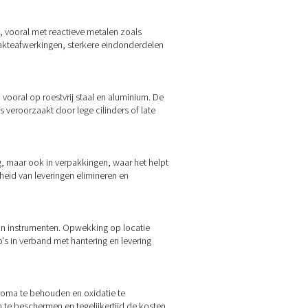
elijk. Of u nu 95% voor basistoepassingen of 99,999% voor ge
en systemen op locatie alleen wat nodig is. Minder leveringen b
locatie de gezondheids- en veiligheidsrisico's voor uw team – 
rschil maakt
van onschatbare waarde in een breed scala aan industrieën. Of 
ctie te stroomlijnen, stikstofopwekking op locatie biedt prakt