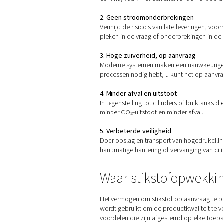
De voordelen v
Of u nu een enkele productie
1. Lagere exploitatiekost
Zeg vaarwel tegen terugker
continu, vaak met een snel
2. Geen stroomonderbrek
Vermijd de risico's van late 
pieken in de vraag of onder