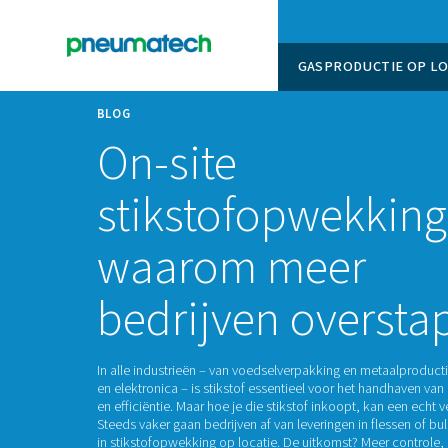
GASPROD
BLOG
On-site
stikstofopwek
waarom mee
bedrijven ov