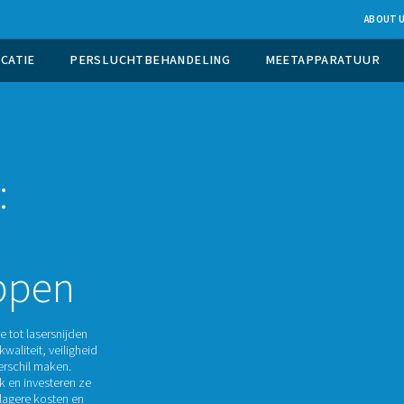
UCTIE OP LOCATIE
PERSLUCHTBEHANDELING
king:
r
erstappen