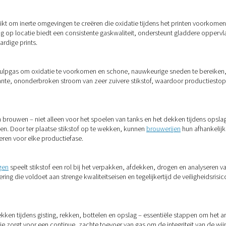
nvraag
 nauwkeurige controle van de stikstofzuiverheidsniveaus mog
nt het op aanvraag produceren.
ers of bulktanks die ongebruikt gas kunnen ontluchten, producer
er afval.
n hogedrukcilinders te elimineren, vermindert de productie op 
vanging van cilinders meer.
opwekking op locatie een echt ve
 aanvraag te produceren, met de juiste zuiverheid en druk, is 
tkwaliteit te verbeteren, materialen te beschermen of de produ
d op elke toepassing.