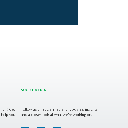
of van zuurstof te scheiden. Terwijl het ene vat actief stikstof
,999% mogelijk, waardoor het zeer geschikt is voor toepassing
 extra luchtbehandelingsapparatuur nodig is. In ruil bieden ze
rschillende snelheden doorlaten. Stikstof beweegt langzamer 
act, stil en kunnen een beetje vocht verdragen, waardoor ze
 99,5%), zijn ze eenvoudiger te schalen, hebben ze minder on
tvoorbereiding, is een PSA-systeem waarschijnlijk de betere keuz
heidener zijn, biedt membraantechnologie wellicht de beste bal