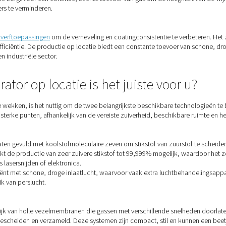
t stikstof gebruikt om inerte omgevingen te creëren die oxidati
stikstofopwekking op locatie biedt een consistente gaskwalite
le voor hoogwaardige prints.
werking
of gebruikt als hulpgas om oxidatie te voorkomen en schone, na
deert een constante, ononderbroken stroom van zeer zuivere sti
en.
tie
ijke rol in modern brouwen – niet alleen voor het spoelen van t
g te beschermen. Door ter plaatse stikstof op te wekken, ku
waliteit produceren voor elke productiefase.
ia
atoriumomgevingen
speelt stikstof een rol bij het verpakken, 
trouwbare levering die voldoet aan strenge kwaliteitseisen en te