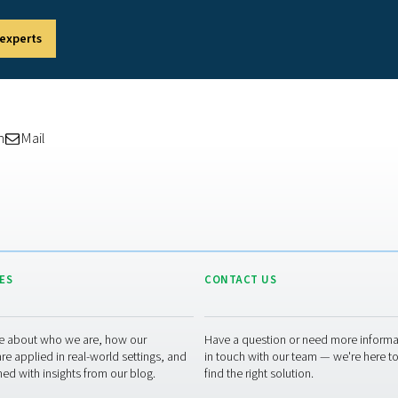
n paar drukvaten gevuld met koolstofmoleculaire zeven om stikst
e methode maakt de productie van zeer zuivere stikstof tot 99
 vereisen, zoals lasersnijden of elektronica.
t meest efficiënt met schone, droge inlaatlucht, waarvoor vaak
fficiënter gebruik van perslucht.
n zijn afhankelijk van holle vezelmembranen die gassen met ve
 kan worden gescheiden en verzameld. Deze systemen zijn comp
te ruimtes of buitenomgevingen.
orgaans een lagere stikstofzuiverheid leveren (tot ongeveer
inue stroom zonder dat er externe opslagtanks nodig zijn.
stikstof vereist en u bereid bent te investeren in de nodige luch
n flexibele, modulaire opstelling en uw zuiverheidseisen besc