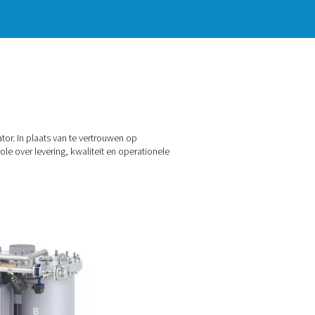
et behulp van een stikstofgenerator. In plaats van te vertrouwen
aanpak geeft u volledige controle over levering, kwaliteit en o