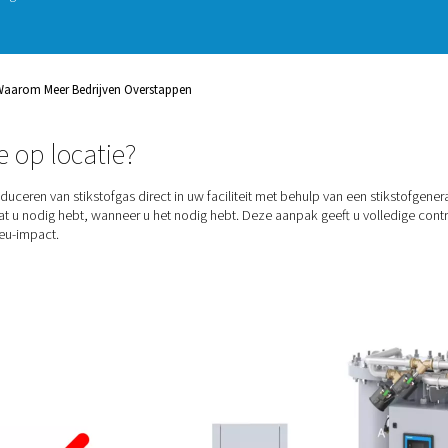
 metaalproductie tot lasersnijden
t handhaven van kwaliteit, veiligheid
t, kan een echt verschil maken.
in flessen of bulk en investeren ze
 Meer controle, lagere kosten en
ikstofopwekking: Waarom Meer Bedrijven Overstappen
fgeneratie op locatie?
etekent het produceren van stikstofgas direct in uw faciliteit m
reert u alleen wat u nodig hebt, wanneer u het nodig hebt. Deze 
ijkertijd uw milieu-impact.