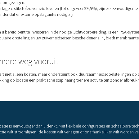
of voor het afdekken tijdens gisting, rekken, bottelen en opsl
king op locatie zorgt voor een continue, zachte toevoer van ga
xterne leveranciers te verminderen.
handeling
 gebruikt in
spuitverftoepassingen
om de verneveling en coatingc
betert de spuitefficiëntie. De productie op locatie biedt een c
-, luchtvaart- en industriële sector.
stofgenerator op locatie is het ju
tse stikstof
op te wekken, is het nuttig om de twee belangrijkst
k heeft zijn eigen sterke punten, afhankelijk van de vereiste zui
ie (PSA)