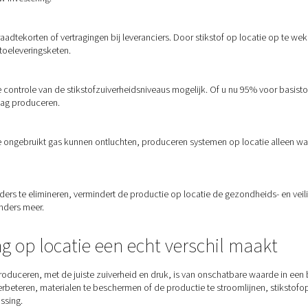
an het ter plaatse produceren v
lijn runt of een grootschalige operatie beheert, stikstof op loc
en
ende leveringskosten, huurcontracten en onvoorspelbare prijze
 rendement op uw investering.
ingen
leveringen, voorraadtekorten of vertragingen bij leveranciers. Do
brekingen in de toeleveringsketen.