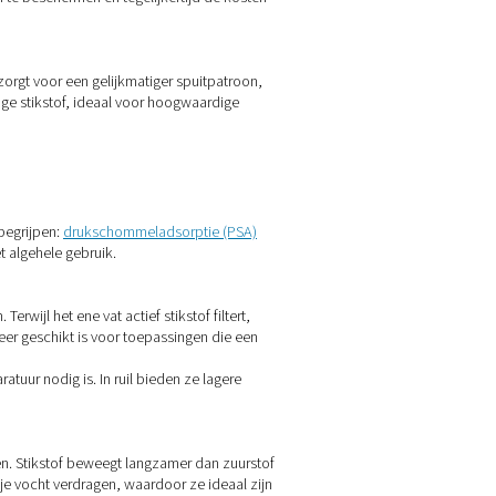
e tijdens het printen voorkomen, vooral met reactieve metalen 
it, ondersteunt gladdere oppervlakteafwerkingen, sterkere ein
uwkeurige sneden te bereiken, vooral op roestvrij staal en al
kstof, waardoor productiestops veroorzaakt door lege cilinder
anks en het dekken tijdens opslag, maar ook in verpakkingen, wa
nnen
brouwerijen
hun afhankelijkheid van leveringen elimineren 
afdekken, drogen en analyseren van instrumenten. Opwekking op 
gelijkertijd de veiligheidsrisico's in verband met hantering en 