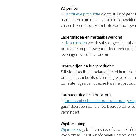
3. Hoge zuiverheid, op aa
Moderne systemen maken een
processen nodig hebt, u ku
4. Minder afval en uitstoot
In tegenstelling tot cilind
minder CO₂-uitstoot en mind
5. Verbeterde veiligheid
Door opslag en transport va
handmatige hantering of ver
Waar stikstof
Het vermogen om stikstof op
wordt gebruikt om de produc
voordelen die zijn afgestem