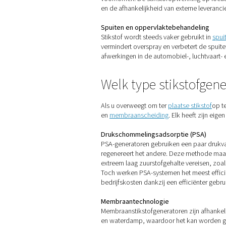
3D printen
Bij
additieve productie
word
titanium en aluminium. De 
en een betere procescontro
Lasersnijden en metaalbe
Bij
lasersnijden
wordt stikst
productie ter plaatse garan
leveringen worden voorkom
Brouwerijen en bierproduc
Stikstof speelt een belangr
om smaak en koolstofvormin
consistent gas van voedselk
Farmaceutica en laborator
In
farmaceutische en labor
garandeert een constante, be