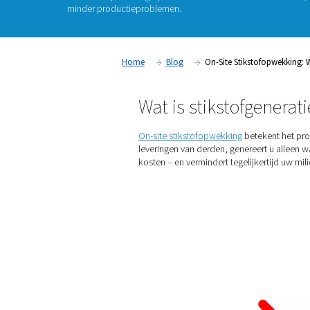
In alle industrieën – van voedselverpakking en
en elektronica – is stikstof essentieel voor he
en efficiëntie. Maar hoe je die stikstof inkoop
Steeds vaker gaan bedrijven af van leveringen 
in stikstofopwekking op locatie. De uitkomst?
minder productieproblemen.
Home
Blog
On-Site St
Wat is stiksto
On-site stikstofopwekking
b
leveringen van derden, gene
kosten – en vermindert tegel