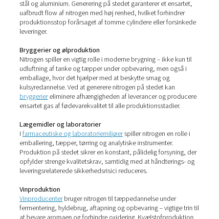
Hvor generering af nitrogen 
stedet gør en reel forskel
Evnen til at producere nitrogen efter behov med den ret
og det rette tryk er uvurderlig på tværs af en lang række
brancher. Uanset om det bruges til at forbedre
produktkvaliteten, beskytte materialer eller strømline
produktionen, giver generering af nitrogen på stedet pra
fordele, der er skræddersyet til hver enkelt applikation.
3D-printer
I
additiv fremstilling
bruges nitrogen til at skabe inerte mi
der forhindrer oxidering under trykning – især med reakt
metaller som titanium og aluminium. Generering af nitro
stedet giver en ensartet gaskvalitet, der understøtter gla
overfladefinish, stærkere endedele og bedre proceskontr