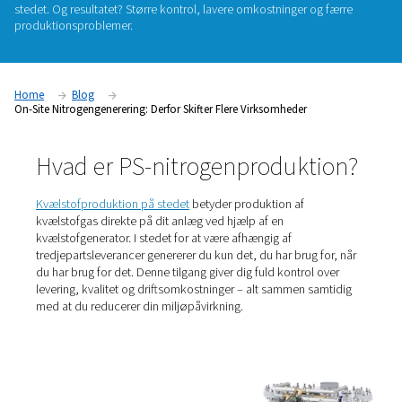
På tværs af brancher – fra fødevareemballage og metalfremstil
laserskæring og elektronik – er nitrogen afgørende for at op
kvalitet, sikkerhed og effektivitet. Men hvordan du får fat i d
kan gøre en reel forskel. Virksomheder bevæger sig i stigen
fra levering på flaske eller i bulk og investerer i kvælstofpro
stedet. Og resultatet? Større kontrol, lavere omkostninger o
produktionsproblemer.
Home
Blog
On-Site Nitrogengenerering: Derfor Skifter Flere Virksomheder
Hvad er PS-nitrogenprodukt
Kvælstofproduktion på stedet
betyder produktion af
kvælstofgas direkte på dit anlæg ved hjælp af en
kvælstofgenerator. I stedet for at være afhængig af