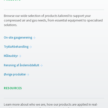
eksterne opbevaringstanke.
Hvilken skal du vælge?
Hvis din drift kræver nitrogen med høj renhedsgrad, og 
villig til at investere i den nødvendige luftbehandling, er
system sandsynligvis det bedre valg. Men hvis du er på 
efter en fleksibel, modulopbygget opsætning, og dine kr
renhed er mere beskedne, kan membranteknologi tilby
bedste balance mellem enkelhed og ydeevne.
En smartere og mere bæredy
vej frem
Valget af en nitrogengenerator reducerer ikke kun
omkostningerne – det understøtter langsigtede
bæredygtighedsmål. Lavere emissioner, mindre affald o
leverancer gør gasproduktion på stedet til et praktisk s