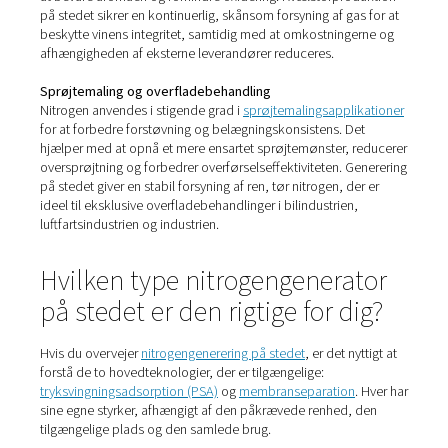
højtydende print.
Laserskæring og metalfremstilling
Ved
laserskæring
anvendes nitrogen som hjælpegas for 
forhindre oxidering og opnå rene, præcise snit – især på 
stål og aluminium. Generering på stedet garanterer et en
uafbrudt flow af nitrogen med høj renhed, hvilket forhin
produktionsstop forårsaget af tomme cylindere eller fo
leveringer.
Bryggerier og ølproduktion
Nitrogen spiller en vigtig rolle i moderne brygning – ikke 
udluftning af tanke og tæpper under opbevaring, men o
emballage, hvor det hjælper med at beskytte smag og
kulsyredannelse. Ved at generere nitrogen på stedet kan
bryggerier
eliminere afhængigheden af leverancer og p
ensartet gas af fødevarekvalitet til alle produktionsstadie
Lægemidler og laboratorier