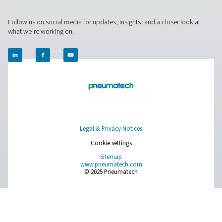
Facebook
Messenger
X
Linkedin
Mail
Pure Air . Pure Gas
PRODUCTS
Browse our wide selection of products tailored to support 
compressed air and gas needs, from essential equipment to
solutions.
On-site gasgenerering