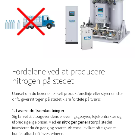
tredjepartsleverancer genererer du kun det, du har brug f
du har brug for det. Denne tilgang giver dig fuld kontrol 
levering, kvalitet og driftsomkostninger – alt sammen sa
med at du reducerer din miljøpåvirkning.