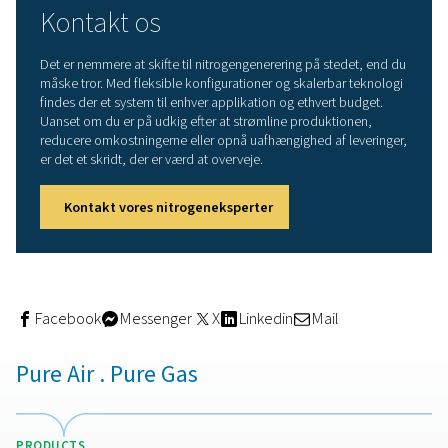
metode muliggør produktion af nitrogen med høj renhe
til 99,999 %, hvilket gør den velegnet til applikationer, 
et ekstremt lavt iltindhold, såsom laserskæring eller elek
Når det er sagt, arbejder PSA-systemer mest effektivt m
tør indsugningsluft, hvilket ofte kræver yderligere
luftbehandlingsudstyr. Til gengæld giver de lavere
driftsomkostninger takket være en mere effektiv brug af t
Membranteknologi
Membrankvælstofgeneratorer er afhængige af
hulfibermembraner, der lader gasser passere igennem 
forskellige hastigheder. Kvælstof bevæger sig langsom
ilt og vanddamp, så det kan udskilles og opsamles. Dis
systemer er kompakte, støjsvage og kan tåle en vis fugt
hvilket gør dem ideelle til installationer med begrænset
eller udendørsmiljøer.
Selvom membransystemer typisk leverer lavere nitroge
(op til ca. 99,5 %), er de nemmere at skalere, kræver mi
vedligeholdelse og giver et kontinuerligt flow uden beho