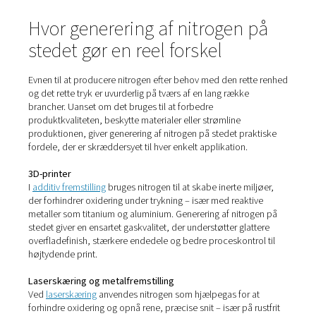
at du aldrig løber tør – selv ikke under spidsbelastninger
afbrydelser i forsyningskæden.
3. Høj renhed, efter behov
Moderne systemer giver mulighed for præcis kontrol af
nitrogenrenhedsniveauer. Uanset om du har brug for 95 %
grundlæggende anvendelser eller 99,999 % til følsomm
processer, kan du producere det efter behov.
4. Reduktion af affald og emissioner
I modsætning til flasker eller bulktanke, der kan udlufte
gas, producerer systemer på stedet kun det, der er nød
Færre leverancer betyder også lavere CO₂-udledning og
håndteringsaffald.
5. Øget sikkerhed
Ved at eliminere opbevaring og transport af højtryksflas
reducerer generering på stedet sundheds- og sikkerhedsr
dit team – ingen manuel håndtering eller udskiftning af fl