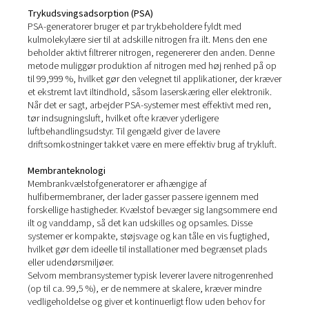
I
farmaceutiske og laboratoriemiljøer
spiller nitrogen en r
emballering, tæpper, tørring og analytiske instrumenter.
Produktion på stedet sikrer en konstant, pålidelig forsyn
opfylder strenge kvalitetskrav, samtidig med at håndteri
leveringsrelaterede sikkerhedsrisici reduceres.
Vinproduktion
Vinproducenter
bruger nitrogen til tæppedannelse unde
fermentering, hyldebrug, aftapning og opbevaring – vigtige
at bevare aromaen og forhindre oxidering. Kvælstofpro
på stedet sikrer en kontinuerlig, skånsom forsyning af ga
beskytte vinens integritet, samtidig med at omkostning
afhængigheden af eksterne leverandører reduceres.
Sprøjtemaling og overfladebehandling
Nitrogen anvendes i stigende grad i
sprøjtemalingsappli
for at forbedre forstøvning og belægningskonsistens. D
hjælper med at opnå et mere ensartet sprøjtemønster, 
oversprøjtning og forbedrer overførselseffektiviteten. G