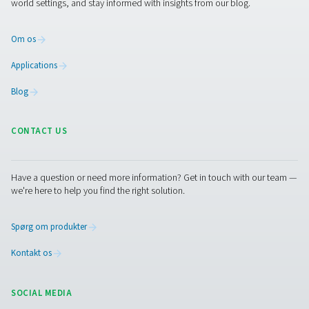
grønnere drift uden at gå på kompromis med ydeevnen.
Kontakt os
Det er nemmere at skifte til nitrogengenerering på stede
måske tror. Med fleksible konfigurationer og skalerbar t
findes der et system til enhver applikation og ethvert bu
Uanset om du er på udkig efter at strømline produktion
reducere omkostningerne eller opnå uafhængighed af le
er det et skridt, der er værd at overveje.
Kontakt vores nitrogeneksperter