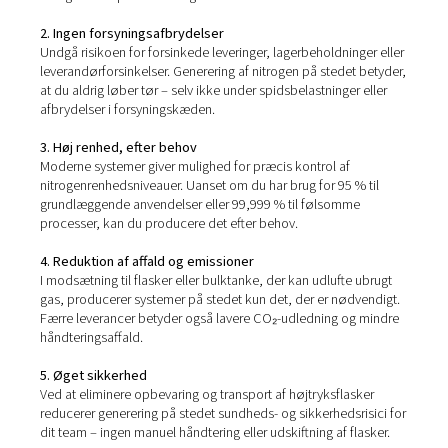
Fordelene ved at producere
nitrogen på stedet
Uanset om du kører en enkelt produktionslinje eller styre
drift, giver nitrogen på stedet klare fordele på tværs:
1. Lavere driftsomkostninger
Sig farvel til tilbagevendende leveringsgebyrer, lejekont
uforudsigelige priser. Med en
nitrogengenerator
på ste
investerer du én gang og sparer løbende, hvilket ofte giv
hurtigt afkast på investeringen.
2. Ingen forsyningsafbrydelser
Undgå risikoen for forsinkede leveringer, lagerbeholdnin
leverandørforsinkelser. Generering af nitrogen på stedet