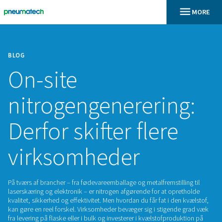
BLOG
On-site
nitrogengenererin
Derfor skifter fler
virksomheder