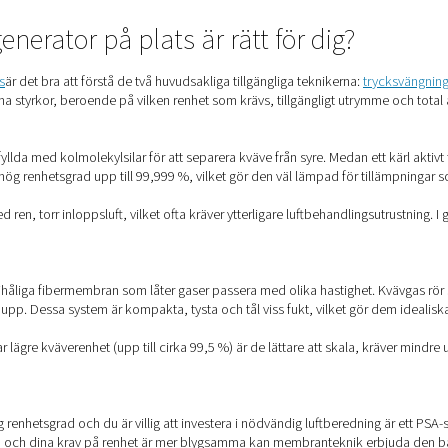
bearbetning
vgas som hjälpgas för att förhindra oxidering och uppnå rena, e
utet flöde av kvävgas med hög renhetsgrad, vilket undviker pro
on
i modern bryggning – inte bara för att rena tankar och täcka över 
 att generera kvävgas på plats kan
bryggerier
eliminera beroend
er
iemiljöer
spelar kväve en roll vid förpackning, täckning, torknin
m uppfyller stränga kvalitetskrav samtidigt som hanterings- och le
ve för att täcka över under jäsning, rackning, tappning och lagr
erställer en kontinuerlig, skonsam tillförsel av gas för att sk