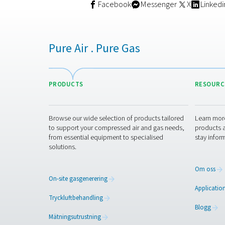
Membranteknik
Membrankvävgasgeneratorer f
vilket gör att den kan separ
eller utomhusmiljöer.
Även om membransystem vanlig
behov av externa lagringsta
Vilken ska du välja?
Om din verksamhet kräver kv
letar efter en flexibel, mo
prestanda.
En smartare o
Att välja en kvävgasgenerato
gasproduktion på plats till