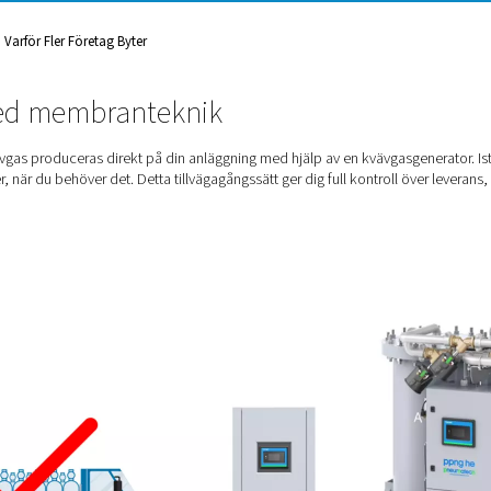
everanser och investerar i
Bättre kontroll, lägre kostnader
uktion På Plats: Varför Fler Företag Byter
ering med membranteknik
s
innebär att kvävgas produceras direkt på din anläggning med hjäl
a det du behöver, när du behöver det. Detta tillvägagångssätt ger 
verkan.