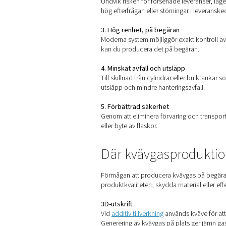
Fördelarna me
Oavsett om du driver en enda
1. Lägre driftskostnader
Säg hej då till återkommand
vilket ofta ger snabb avkast
2. Inga strömavbrott
Undvik risken för försenade 
hög efterfrågan eller störnin
3. Hög renhet, på begäran
Moderna system möjliggör ex