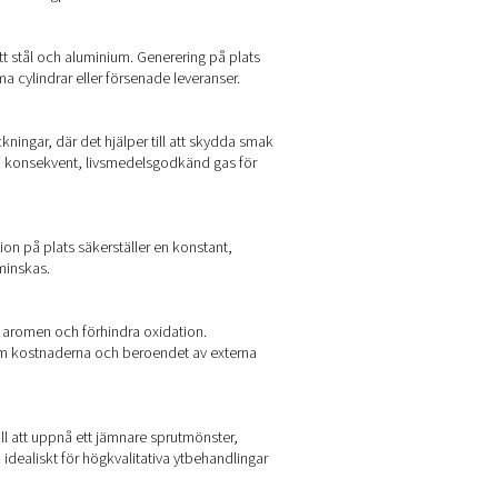
m på plats endast det som behövs. Färre leveranser innebär ocks
ats hälso- och säkerhetsriskerna för ditt team – ingen manuell 
illnad
 många olika branscher. Oavsett om det används för att förbätt
g på plats praktiska fördelar som är skräddarsydda för varje ti
nder tryckning – särskilt med reaktiva metaller som titan och a
ddelar och bättre processkontroll för högpresterande utskrifter.