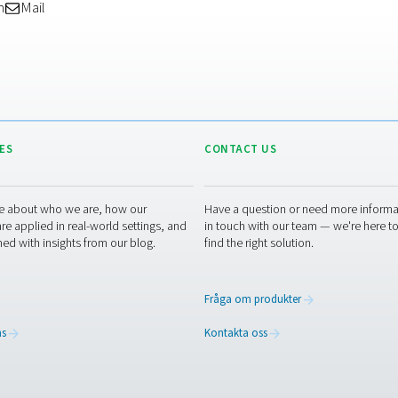
örlitar sig på ihåliga fibermembran som låter gaser passera m
eras och samlas upp. Dessa system är kompakta, tysta och tål vi
tvis levererar lägre kväverenhet (upp till cirka 99,5 %) är de lä
nkar.
ävgas med hög renhetsgrad och du är villig att investera i nödv
dulär konfiguration och dina krav på renhet är mer blygsamma 
ch mer hållbar väg framåt
r sänker inte bara kostnaderna – det stödjer långsiktiga hållbar
 ett praktiskt steg mot en grönare verksamhet utan att kompro