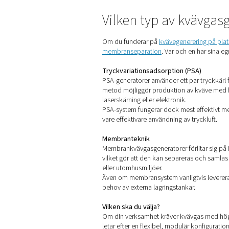
Laserskärning och metall
Vid
laserskärning
används kvä
garanterar ett jämnt, oavbr
Bryggerier och ölprodukti
Kväve spelar en viktig roll 
och kolsyrebildning. Genom
varje steg i produktionen.
Läkemedel och laboratori
I
läkemedels- och laborator
tillförlitlig försörjning so
Vinframställning
Vinproducenter
använder kvä
Kväveproduktion på plats säk
leverantörer minskas.