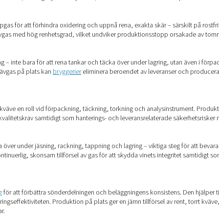
egäran.
pp
r eller bulktankar som kan avlufta oanvänd gas producerar syste
gsavfall.
ng och transport av högtrycksflaskor minskar genereringen på pl
duktion på plats gör verklig sk
gas på begäran, med rätt renhet och tryck, är ovärderlig inom
aterial eller effektivisera produktionen erbjuder kvävegenererin
s kväve för att skapa inerta miljöer som förhindrar oxidation u
ts ger jämn gaskvalitet, vilket ger jämnare ytfinish, starkare än