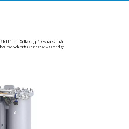
p av en kvävgasgenerator. Istället för att förlita dig på leveran
dig full kontroll över leverans, kvalitet och driftskostnader – s