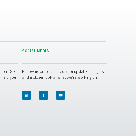
ed olika hastighet. Kvävgas rör sig långsammare än syre och v
ss fukt, vilket gör dem idealiska för installationer i begränsa
ttare att skala, kräver mindre underhåll och ger ett kontinuerli
ändig luftberedning är ett PSA-system troligen det bättre valet
kan membranteknik erbjuda den bästa balansen mellan enkelhet 
hetsmål. Lägre utsläpp, mindre avfall och färre leveranser gör
missa med prestandan.