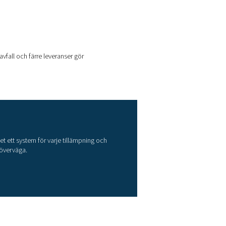
ngens konsistens. Den hjälper till att uppnå ett jämnare sprutm
n tillförsel av rent, torrt kväve, idealiskt för högkvalitativa yt
 för dig?
ngliga teknikerna:
trycksvängningsadsorption (PSA)
och
, tillgängligt utrymme och total användning.
från syre. Medan ett kärl aktivt filtrerar kväve regenererar det 
 väl lämpad för tillämpningar som kräver extremt låg syrehalt,
gare luftbehandlingsutrustning. I gengäld ger de lägre driftskostn