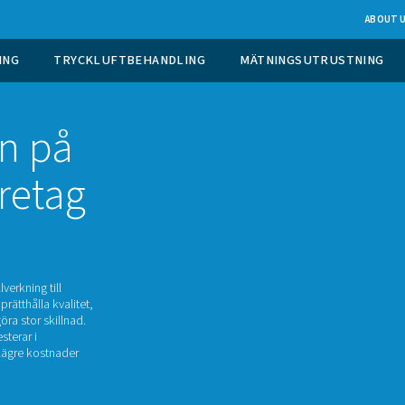
 GASGENERERING
TRYCKLUFTBEHANDLING
ktion på
ler företag
g och metalltillverkning till
ande för att upprätthålla kvalitet,
det kvävet kan göra stor skillnad.