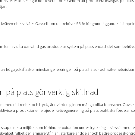
d att producera kväve på plats
 produktionslinje eller hanterar en storskalig verksamhet erbjud
e leveransavgifter, hyresavtal och oförutsägbara priser. Med en
ning på investeringen.
leveranser, lagerbrist eller förseningar hos leverantörer. Genom 
gar i leveranskedjan.
akt kontroll av kväverenhetsnivåer. Oavsett om du behöver 95 