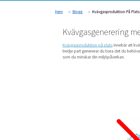
Allt fler företag går bort från flask- eller bulkl
kväveproduktion på plats. Vad blir resultatet? 
och färre produktionsproblem.
Hem
Blogg
Kvävgasprod
Kvävgasgener
Kvävgasproduktion på plat
tredje part genererar du bar
som du minskar din miljöpå