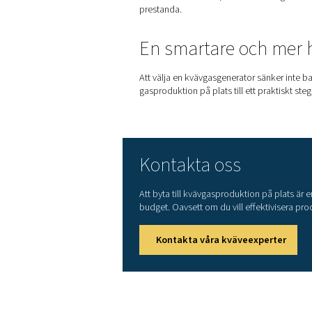
Sprutmålning och ytbehan
Kvävgas används allt oftare
minskar översprutning och för
inom fordons-, flyg- och ind
Vilken typ av 
Om du funderar på
kvävegen
membranseparation
. Var o
Tryckvariationsadsorption
PSA-generatorer använder ett
metod möjliggör produktion 
laserskärning eller elektroni
PSA-system fungerar dock mes
vare effektivare användning 