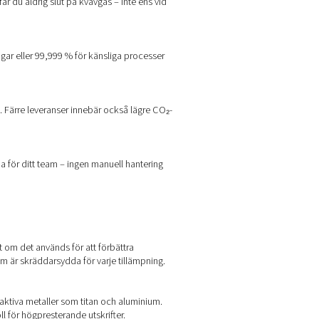
er kvävgas på plats tydliga fördelar över hela linjen:
kvävgasgenerator
på plats investerar du en gång och sparar ko
att producera kvävgas på plats får du aldrig slut på kvävgas – in
% för grundläggande tillämpningar eller 99,999 % för känsliga 