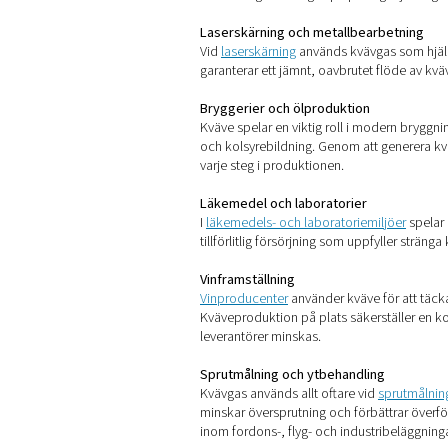
kan du producera det på b
4. Minskat avfall och utslä
Till skillnad från cylindra
utsläpp och mindre hanterin
5. Förbättrad säkerhet
Genom att eliminera förvari
eller byte av flaskor.
Där kvävgaspro
Förmågan att producera kväv
produktkvaliteten, skydda m
3D-utskrift
Vid
additiv tillverkning
använd
Generering av kvävgas på pla