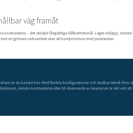
dling
 vid
sprutmålning
för att förbättra sönderdelningen och beläggni
bättrar överföringseffektiviteten. Produktion på plats ger en jäm
ustribeläggningar.
kvävgasgenerator på plats är rätt
erering på plats
är det bra att förstå de två huvudsakliga tillgä
ch en har sina egna styrkor, beroende på vilken renhet som krävs
 (PSA)
 par tryckkärl fyllda med kolmolekylsilar för att separera kväve 
av kväve med hög renhetsgrad upp till 99,999 %, vilket gör den
k.
t effektivt med ren, torr inloppsluft, vilket ofta kräver ytterli
av tryckluft.