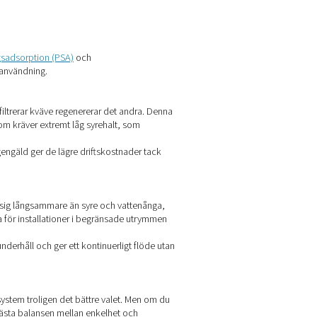
xakta skär – särskilt på rostfritt stål och aluminium. Genererin
duktionsstopp orsakade av tomma cylindrar eller försenade leve
under lagring, utan även i förpackningar, där det hjälper till at
et av leveranser och producera konsekvent, livsmedelsgodkän
g och analysinstrument. Produktion på plats säkerställer en kon
veransrelaterade säkerhetsrisker minskas.
ing – viktiga steg för att bevara aromen och förhindra oxidatio
ydda vinets integritet samtidigt som kostnaderna och beroendet 