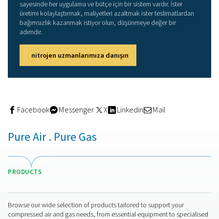
ekipmanı gerektirir. Bunun karşılığında, basınçlı havanın
verimli kullanımı sayesinde daha düşük işletme maliyetle
sunarlar.
Membran teknolojisi
Membran nitrojen jeneratörleri, gazların farklı hızlarda 
olanak tanıyan içi boş fiber membranlara dayanır. Azot, 
ve su buharından daha yavaş hareket ederek ayrılıp topla
Bu sistemler kompakttır, sessizdir ve bazı neme toleran
gösterebilir, bu da onları sınırlı alandaki kurulumlar veya 
mekan ortamları için ideal hale getirir.
Membran sistemler tipik olarak daha düşük nitrojen saflı
(yaklaşık %99,5'e kadar) sağlasa da ölçeklendirmesi da
kolaydır, daha az bakım gerektirir ve harici depolama ta
gerektirmeden sürekli akış sağlar.
Hangisini seçmelisiniz?
Operasyonunuz yüksek saflıkta azot gerektiriyorsa ve ge
hava hazırlığına yatırım yapmak istiyorsanız, bir PSA sis