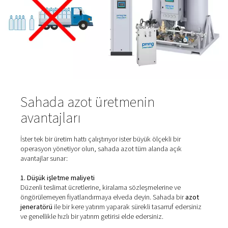
azaltırken tedarik, kalite ve işletme maliyetleri üzerinde
kontrol sahibi olmanızı sağlar.