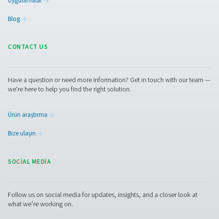
İletişime geçin
Sahada azot üretimine geçmek düşündüğünüzden dah
kolaydır. Esnek yapılandırmalar ve ölçeklenebilir teknolo
sayesinde her uygulama ve bütçe için bir sistem vardır. İs
üretimi kolaylaştırmak, maliyetleri azaltmak ister teslim
bağımsızlık kazanmak istiyor olun, düşünmeye değer bi
adımdır.
nitrojen uzmanlarımıza danışın
Facebook
Messenger
X
Linkedin
Mail