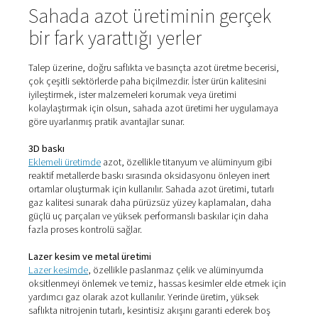
kalmayacağınız anlamına gelir.
3. Yüksek saflık, talep üzerine
Modern sistemler azot saflık seviyelerinin hassas şekilde
edilmesine olanak tanır. İster temel uygulamalar için %95'
hassas prosesler için %99,999'a ihtiyacınız olsun, bunu 
üzerine üretebilirsiniz.
4. Azalan atık ve emisyonlar
Kullanılmayan gazı tahliye edebilen tüplerin veya dökme
depoların aksine, tesis içi sistemler yalnızca ihtiyaç duyu
üretir. Daha az teslimat aynı zamanda daha az CO₂ emi
daha az atık anlamına gelir.
5. Gelişmiş güvenlik
Yüksek basınçlı tüplerin depolanmasını ve taşınmasınıo
kaldıran tesis içi üretim, ekibiniz için sağlık ve güvenlik ri
azaltır. Artık manuel işleme veya tüp değiştirme gerekme