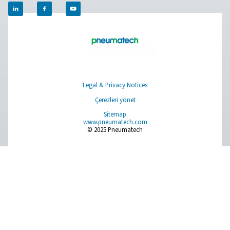
Pure Air . Pure Gas
PRODUCTS
Browse our wide selection of products tailored to support 
compressed air and gas needs, from essential equipment to
solutions.
Sahada gas üretimi
Basınçlı hava şartlandırma
Ölçüm Ekipmanı
Soluma Havası Temizleyici