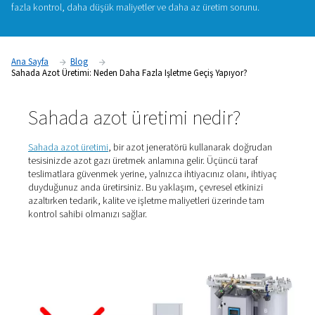
Gıda ambalajlama ve metal imalatından lazer kesim ve elekt
kadar tüm sektörlerde nitrojen kalite, güvenlik ve verimliliği
çok önemlidir. Ancak bu azotun nasıl tedarik edildiği gerçek 
yaratabilir. Şirketler giderek daha fazla şişeli veya dökme te
uzaklaşıyor ve sahada azot üretimine yatırım yapıyor. Peki 
fazla kontrol, daha düşük maliyetler ve daha az üretim sorun
Ana Sayfa
Blog
Sahada Azot Üretimi: Neden Daha Fazla Işletme Geçiş Yapıyor?
Sahada azot üretimi nedir?
Sahada azot üretimi
, bir azot jeneratörü kullanarak do
tesisinizde azot gazı üretmek anlamına gelir. Üçüncü tar
teslimatlara güvenmek yerine, yalnızca ihtiyacınız olanı, 
duyduğunuz anda üretirsiniz. Bu yaklaşım, çevresel etkin