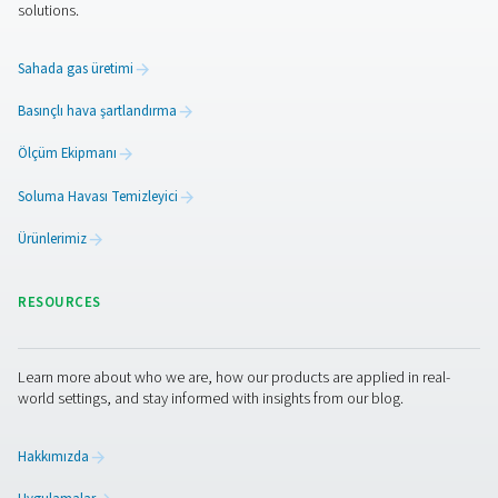
muhtemelen daha iyi bir seçimdir. Ancak, esnek, modüle
kurulum arıyorsanız ve saflık gereksinimleriniz daha
mütevazıysa, membran teknolojisi basitlik ve performan
arasında en iyi dengeyi sağlayabilir.
Daha akıllı, daha sürdürülebi
bir yol
Bir azot jeneratörü seçmek sadece maliyetleri düşürmek
kalmaz, aynı zamanda uzun vadeli sürdürülebilirlik hedef
destekler. Daha düşük emisyonlar, daha az atık ve daha
teslimat, sahada gaz üretimini performanstan ödün ve
daha çevreci operasyonlara doğru pratik bir adım haline g