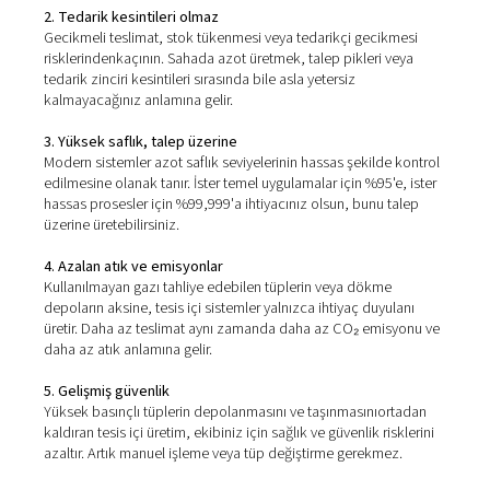
Sahada azot üretmenin
avantajları
İster tek bir üretim hattı çalıştırıyor ister büyük ölçekli bir
operasyon yönetiyor olun, sahada azot tüm alanda açık
avantajlar sunar:
1. Düşük işletme maliyeti
Düzenli teslimat ücretlerine, kiralama sözleşmelerine ve
öngörülemeyen fiyatlandırmaya elveda deyin. Sahada bi
jeneratörü
ile bir kere yatırım yaparak sürekli tasarruf e
ve genellikle hızlı bir yatırım getirisi elde edersiniz.
2. Tedarik kesintileri olmaz
Gecikmeli teslimat, stok tükenmesi veya tedarikçi geci
risklerindenkaçının. Sahada azot üretmek, talep pikleri 
tedarik zinciri kesintileri sırasında bile asla yetersiz