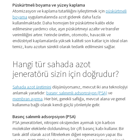
Lazer kesim ve metal üretimi
Lazer kesimde
, özellikle paslanmaz çelik ve alüminyu
oksitlenmeyi önlemek ve temiz, hassas kesimler elde et
yardımcı gaz olarak azot kullanılır. Yerinde üretim, yüks
saflıkta nitrojenin tutarlı, kesintisiz akışını garanti edere
silindirler veya gecikmeli teslimatlar nedeniyle üretimin 
önler.
Bira fabrikaları ve bira üretimi
Azot, modern bira üretiminde önemli bir rol oynar - sad
depolama sırasında tankların temizlenmesi ve örtülmesi 
değil, aynı zamanda lezzet ve karbonatın korunmasına 
olduğu ambalajlamada da.
Bira fabrikaları
sahada azot 
teslimatlara olan bağımlılığı ortadan kaldırabilir ve üreti
aşaması için tutarlı, gıda sınıfı gaz üretebilir.
İlaç ve laboratuvarlar
İlaç ve laboratuvar
ortamlarında azot; paketleme, örtme
kurutma ve analitik cihazlarda rol oynar. Yerinde üretim, 