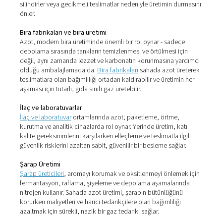
Sahada azot üretiminin ger
bir fark yarattığı yerler
Talep üzerine, doğru saflıkta ve basınçta azot üretme be
çok çeşitli sektörlerde paha biçilmezdir. İster ürün kalite
iyileştirmek, ister malzemeleri korumak veya üretimi
kolaylaştırmak için olsun, sahada azot üretimi her uygu
göre uyarlanmış pratik avantajlar sunar.
3D baskı
Eklemeli üretimde
azot, özellikle titanyum ve alüminyum
reaktif metallerde baskı sırasında oksidasyonu önleyen i
ortamlar oluşturmak için kullanılır. Sahada azot üretimi, t
gaz kalitesi sunarak daha pürüzsüz yüzey kaplamaları,
güçlü uç parçaları ve yüksek performanslı baskılar için 
fazla proses kontrolü sağlar.