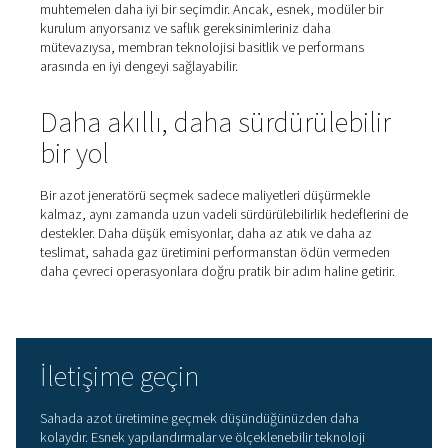
Hangi tür sahada azot
jeneratörü sizin için doğrudu
Sahada azot üretimini
düşünüyorsanız, mevcut iki ana te
anlamak yararlıdır:
basınç salınımlı adsorpsiyon (PSA)
v
membran ayırma
. Her biri, gerekli saflığa, mevcut alana
kullanıma bağlı olarak kendi güçlü yönleriyle gelir.
Basınç salınımlı adsorpsiyon (PSA)
PSA jeneratörleri, nitrojeni oksijenden ayırmak için karb
moleküler eleklerle doldurulmuş bir çift basınç kabı kullan
tank aktif olarak azot filtrelerken diğeri rejenerasyon ya
yöntem, %99,999'a kadar yüksek saflıkta azot üretimin
tanıyarak lazer kesim veya elektronik gibi son derece d
oksijen içeriği gerektiren uygulamalar için çok uygundur.
Bununla birlikte, PSA sistemleri en verimli şekilde temiz,
giriş havası ile çalışır, bu da genellikle ek hava şartlandı