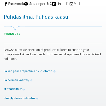
hitaammin kuin happi ja vesihöyry, joten se voidaan erot
kerätä. Nämä järjestelmät ovat kompakteja, hiljaisia ja 
kosteutta, joten ne sopivat ihanteellisesti ahtaisiin tiloihi
ulkoympäristöihin.
Vaikka kalvojärjestelmät tuottavat tyypillisesti vähemm
(jopa noin 99,5 %), ne ovat helpompia skaalata, tarvits
vähemmän huoltoa ja tarjoavat jatkuvan virtauksen ilma
ulkoisia varastointisäiliöitä.
Mikä on paras valinta?
Jos toimintasi vaatii erittäin puhdasta typpeä ja olet val
investoimaan tarvittavaan ilmankäsittelyyn, PSA-järjest
todennäköisesti parempi valinta. Jos kuitenkin etsit jou
modulaarista kokoonpanoa ja puhtausvaatimuksesi ova
vaatimattomammat, kalvoteknologia voi tarjota parhaa
tasapainon yksinkertaisuuden ja suorituskyvyn välillä.
Älykkäämpi ja kestävämpi ti