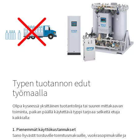
suoraan laitoksessasi typen generaattorilla. Sen sijaan, e
luottaisit kolmannen osapuolen toimituksiin, tuotat vain 
mitä tarvitset, kun tarvitset sitä. Tämä lähestymistapa a
sinulle täyden hallinnan toimituksista, laadusta ja
käyttökustannuksista – ja samalla pienennät
ympäristövaikutuksiasi.