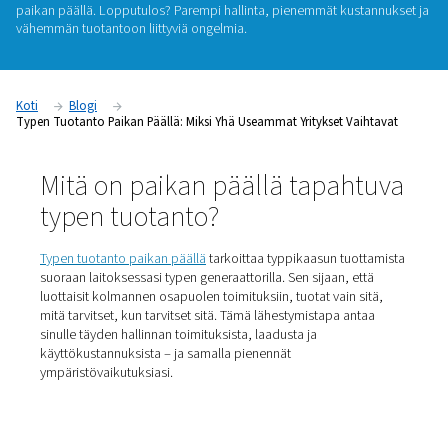
Typpi on elintarvikepakkausten, metallinvalmistuksen, laser
ja elektroniikan kaltaisilla teollisuudenaloilla välttämätön la
turvallisuuden ja tehokkuuden ylläpitämiseksi. Mutta typen 
voi olla todellinen merkitys. Yritykset siirtyvät yhä enemmän 
pullotetuista tai irtotavaratoimituksista ja investoivat typen
paikan päällä. Lopputulos? Parempi hallinta, pienemmät kus
vähemmän tuotantoon liittyviä ongelmia.
Koti
Blogi
Typen Tuotanto Paikan Päällä: Miksi Yhä Useammat Yritykset V
Mitä on paikan päällä tapah
typen tuotanto?
Typen tuotanto paikan päällä
tarkoittaa typpikaasun tuo