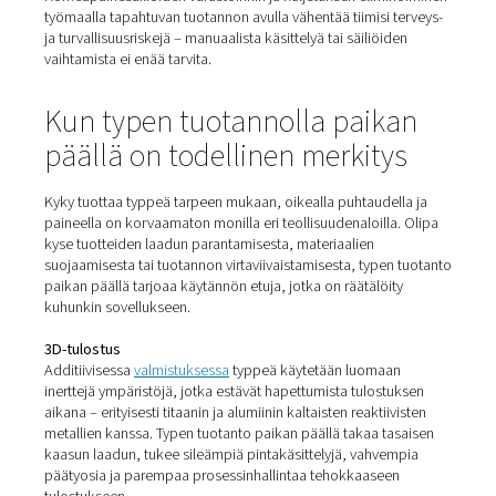
Vältä myöhästyneiden toimitusten, varaston loppumisen 
toimittajien viivästymisten riskit. Typen tuottaminen pai
tarkoittaa, että et koskaan joudu kärsimään – edes
kysyntähuippujen tai toimitusketjun häiriöiden aikana.
3. Erittäin puhdas, tarvittaessa
Nykyaikaiset järjestelmät mahdollistavat typen puhtaus
tarkan hallinnan. Tarvitsitpa 95 % perussovelluksiin tai 
herkkiin prosesseihin, voit valmistaa sen tarpeen mukaa
4. Vähemmän jätettä ja päästöjä
Toisin kuin kaasupullot tai bulkkisäiliöt, joista voi poistu
käyttämätöntä kaasua, paikan päällä käytettävät järjest
tuottavat vain sen, mitä tarvitaan. Vähemmän toimituksi
tarkoittaa myös pienempiä CO₂-päästöjä ja vähemmän
käsittelyjätettä.
5. Parempi turvallisuus
Korkeapainesäiliöiden varastoinnin ja kuljetuksen elimi