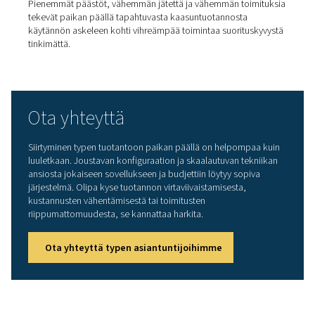
kokonaiskäytöstä.
Paineen vaihtelun adsorptio (PSA)
PSA-generaattoreissa käytetään hiilimolekyyliseuloilla tä
paineastioita typen erottamiseen hapesta. Kun toinen sä
suodattaa aktiivisesti typpeä, toinen regeneroituu. Tämä
menetelmä mahdollistaa erittäin puhtaan typen tuottam
99,999-prosenttisesti, joten se sopii hyvin sovelluksiin, j
happipitoisuus on erittäin alhainen, kuten laserleikkauks
elektroniikkaan.
PSA-järjestelmät toimivat kuitenkin tehokkaimmin puhtaa
kuivalla tuloilmalla, mikä usein vaatii lisäilmankäsittelylai
Ne puolestaan alentavat käyttökustannuksia paineilman
tehokkaamman käytön ansiosta.
Kalvotekniikka
Kalvotyyppigeneraattorit perustuvat onttokuitukalvoihin
läpi kaasut pääsevät kulkemaan eri nopeuksilla. Typpi li