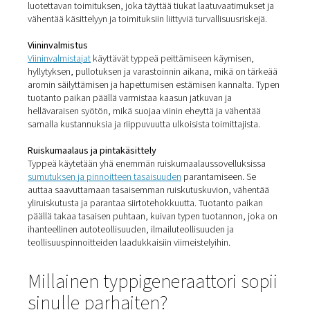
aikana – erityisesti titaanin ja alumiinin kaltaisten reaktii
metallien kanssa. Typen tuotanto paikan päällä takaa ta
kaasun laadun, tukee sileämpiä pintakäsittelyjä, vahve
päätyosia ja parempaa prosessinhallintaa tehokkaasee
tulostukseen.
Laserleikkaus ja metallinvalmistus
Laserleikkauksessa
typpeä käytetään apukaasuna hape
estämiseksi ja puhtaiden, tarkkojen leikkausten
saavuttamiseksi – erityisesti ruostumattomalle teräkselle
alumiinille. Tuotanto paikan päällä takaa tasaisen ja
keskeytymättömän virtauksen erittäin puhdasta typpeä,
estää tyhjien sylinterien tai myöhästyneiden toimitusten
aiheuttamat tuotantokatkokset.
Panimot ja oluen tuotanto
Typellä on keskeinen rooli nykyaikaisessa panimossa – 
ainoastaan säiliöiden tyhjentämisessä ja peittämisessä
varastoinnin aikana, vaan myös pakkauksissa, joissa se