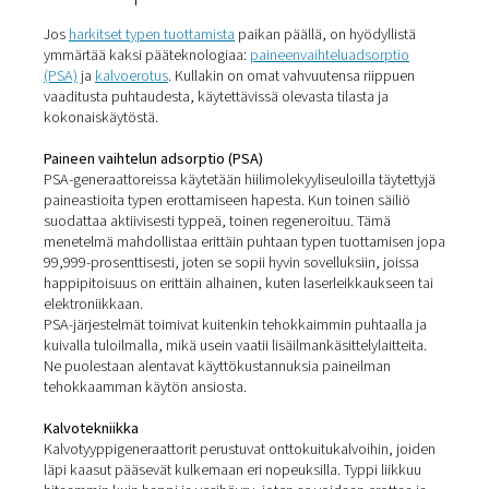
suojaamaan makua ja hiiltymistä. Tuottamalla typpeä p
päällä
panimot
voivat eliminoida toimitusriippuvuuden j
tasalaatuista, elintarvikelaatuista kaasua tuotannon jok
vaiheeseen.
Lääkkeet ja laboratoriot
Lääketeollisuudessa
ja laboratorioissa
typellä on merkit
pakkaamisessa, peittämisessä, kuivaamisessa ja analyys
instrumenteissa. Tuotanto paikan päällä varmistaa jatku
luotettavan toimituksen, joka täyttää tiukat laatuvaatimu
vähentää käsittelyyn ja toimituksiin liittyviä turvallisuusri
Viininvalmistus
Viininvalmistajat
käyttävät typpeä peittämiseen käymise
hyllytyksen, pullotuksen ja varastoinnin aikana, mikä on
aromin säilyttämisen ja hapettumisen estämisen kannalt
tuotanto paikan päällä varmistaa kaasun jatkuvan ja
hellävaraisen syötön, mikä suojaa viinin eheyttä ja vähe