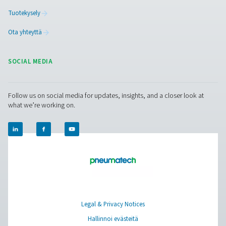
kustannusten vähentämisestä tai toimitusten
riippumattomuudesta, se kannattaa harkita.
Ota yhteyttä typen asiantuntijoihimme
Facebook
Messenger
X
Linkedin
Mail
Puhdas ilma. Puhdas kaasu
PRODUCTS