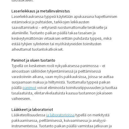
työmaalla tapahtuvan tuotannon avulla vähentää tiimisi 
ja turvallisuusriskejä – manuaalista käsittelyä tai säiliöid
vaihtamista ei enää tarvita.
Kun typen tuotannolla paik
päällä on todellinen merkity
Kyky tuottaa typpeä tarpeen mukaan, oikealla puhtaudel
paineella on korvaamaton monilla eri teollisuudenaloilla
kyse tuotteiden laadun parantamisesta, materiaalien
suojaamisesta tai tuotannon virtaviivaistamisesta, typen
paikan päällä tarjoaa käytännön etuja, jotka on räätälöi
kuhunkin sovellukseen.
3D-tulostus
Additiivisessa
valmistuksessa
typpeä käytetään luomaa
inerttejä ympäristöjä, jotka estävät hapettumista tulost