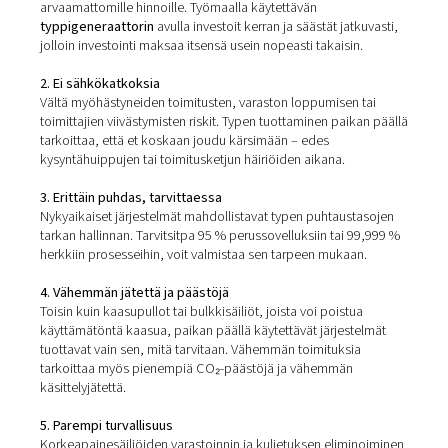
Typen tuotannon edut
työmaalla
Olipa kyseessä yksittäinen tuotantolinja tai suuren mitt
toiminta, paikan päällä käytettävä typpi tarjoaa selkeitä
kaikkialla:
1. Pienemmät käyttökustannukset
Sano hyvästit toistuville toimitusmaksuille, vuokrasopimu
arvaamattomille hinnoille. Työmaalla käytettävän
typpigeneraattorin
avulla investoit kerran ja säästät jat
jolloin investointi maksaa itsensä usein nopeasti takaisin
2. Ei sähkökatkoksia