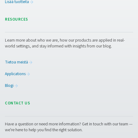
eteenpäin
Typpigeneraattorin valitseminen ei ainoastaan vähennä
kustannuksia – se tukee pitkän aikavälin kestävyystavoitt
Pienemmät päästöt, vähemmän jätettä ja vähemmän toi
tekevät paikan päällä tapahtuvasta kaasuntuotannosta
käytännön askeleen kohti vihreämpää toimintaa suoritu
tinkimättä.
Ota yhteyttä
Siirtyminen typen tuotantoon paikan päällä on helpomp
luuletkaan. Joustavan konfiguraation ja skaalautuvan te
ansiosta jokaiseen sovellukseen ja budjettiin löytyy sop
järjestelmä. Olipa kyse tuotannon virtaviivaistamisesta,