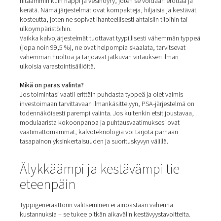
samalla kustannuksia ja riippuvuutta ulkoisista toimittaji
Ruiskumaalaus ja pintakäsittely
Typpeä käytetään yhä enemmän ruiskumaalaussovelluk
sumutuksen ja pinnoitteen tasaisuuden
parantamiseen. 
auttaa saavuttamaan tasaisemman ruiskutuskuvion, väh
yliruiskutusta ja parantaa siirtotehokkuutta. Tuotanto pa
päällä takaa tasaisen puhtaan, kuivan typen tuotannon,
ihanteellinen autoteollisuuden, ilmailuteollisuuden ja
teollisuuspinnoitteiden laadukkaisiin viimeistelyihin.
Millainen typpigeneraattori s
sinulle parhaiten?
Jos
harkitset typen tuottamista
paikan päällä, on hyödyll
ymmärtää kaksi pääteknologiaa:
paineenvaihteluadsorp
(PSA)
ja
kalvoerotus
. Kullakin on omat vahvuutensa riip
vaaditusta puhtaudesta, käytettävissä olevasta tilasta ja