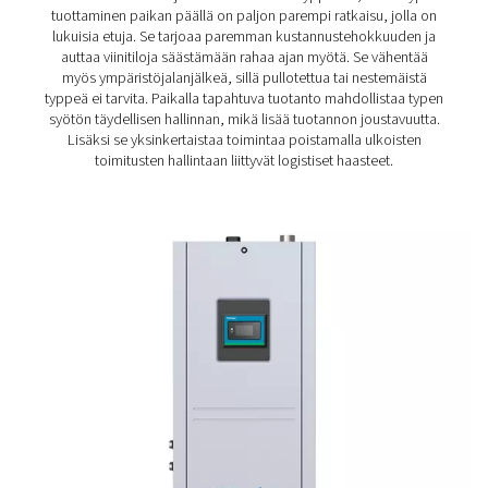
Viininvalmistajien tulisi harkita vain sellaista typpigene
joka sopii kaikille.
Kustannussäästöt
: Viininvalmistus vaatii paljon
Siksi kaasun tehokas tuottaminen on ensiarvoisen tä
erinomainen tapa pitää käyttökustannukset alhais
Vastuullisuus
: Tavaroiden kestävästä tuotannosta 
olennainen osa lähes kaikkia toimialoja. Viininvalmist
poikkeus. Siksi minkä tahansa typpigeneraattori
tuotettava huippulaatuista N2:ta kuluttamatta liikaa 
Typen tuotanto paikan pää
viininvalmistusta varten – p
ratkaisu
Monet viininvalmistajat ostavat edelleen typpeään, mut