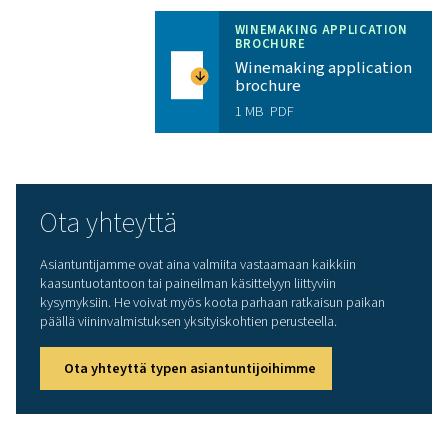
typpigeneraattori, joka tarjoaa viininvalmistajille tarvit
elintarvikelaatuista typpeä ensiluokkaisella luotettavuud
kustannussäästöillä:
Erittäin puhdas
: PPNG HE voi tuottaa elintarvikela
typpeä, jonka puhtaus on 99,5-99,999 %.
Kustannussäästöt
: PPNG HE tarjoaa luokkansa p
tehokkuuden innovatiivisen PSA-syklin ja laadukkaan
ansiosta. Säädettävän virtauksen säästöalgoritmi sää
energiaa jopa 40 % pienellä kuormituksella.
Pitkä käyttöikä
: PPNG HE kestää pitkään vankan
rakenteen ja suojaominaisuuksien ansiosta.
Edistynyt valvonta ja ohjaus
: PurelogicTM-säädin
tarkistaa syöttöilman ja typen laadun. Se tarjoaa myös
valinnaisen 24/7 ICONS -etävalvonnan virtausta, paine