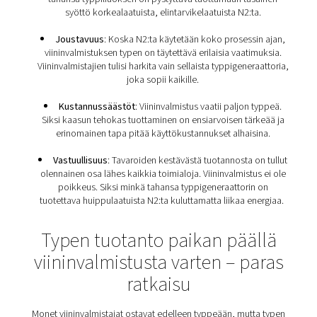
Typpeä koskevat vaatimuk
viinitiloille
Typpi joutuu kosketuksiin viinin kanssa koko tuotantop
ajan. Siksi sen on noudatettava elintarvikekäyttöön tark
typpeä koskevia eurooppalaisia ja maailmanlaajui
standardeja. Eikä siinä vielä kaikki. Typen on täytettä
monia muita vaatimuksia viininvalmistuksessa:
Luotettavuus
: Typpi on ratkaisevan tärkeää
varmistamiseksi, että viini säilyttää laatunsa. Siksi
tahansa typpiliuoksen on pystyttävä tuottamaan ta
syöttö korkealaatuista, elintarvikelaatuista N2:t
Joustavuus
: Koska N2:ta käytetään koko prosess
viininvalmistuksen typen on täytettävä erilaisia vaat