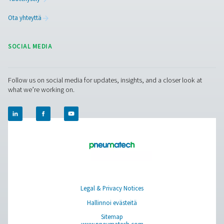
Puhdas ilma. Puhdas kaasu
PRODUCTS
Browse our wide selection of products tailored to support 
compressed air and gas needs, from essential equipment to
solutions.
Paikan päällä tapahtuva N2 -tuotanto
Paineilman käsittely
Mittauslaitteet