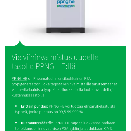
tuottaminen paikan päällä on paljon parempi ratkaisu, 
lukuisia etuja. Se tarjoaa paremman kustannustehokku
auttaa viinitiloja säästämään rahaa ajan myötä. Se vä
myös ympäristöjalanjälkeä, sillä pullotettua tai neste
typpeä ei tarvita. Paikalla tapahtuva tuotanto mahdollis
syötön täydellisen hallinnan, mikä lisää tuotannon jous
Lisäksi se yksinkertaistaa toimintaa poistamalla ulk
toimitusten hallintaan liittyvät logistiset haasteet