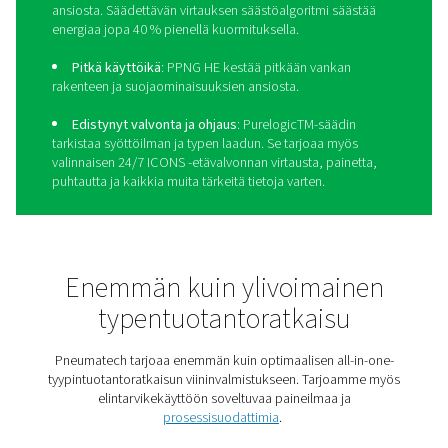
Vie viininvalmistus uudelle
tasolle PPNG HE:llä
PPNG HE
on Pneumatechin ensiluokkainen PSA-