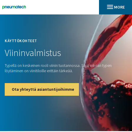
En
Koti
KÄYTTÖKOHTEET
Viininvalmistus
Typellä on keskeinen rooli viinin tuotannossa. Siksi oikean t
löytäminen on viinitiloille erittäin tärkeää.
Ota yhteyttä asiantuntijoihimme