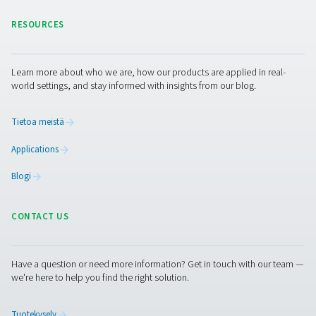
1 MB
PDF
Ota yhteyttä
Asiantuntijamme ovat aina valmiita vastaamaan kaikkiin
kaasuntuotantoon tai paineilman käsittelyyn liittyviin
kysymyksiin. He voivat myös koota parhaan ratkaisun p
päällä viininvalmistuksen yksityiskohtien perusteella.
Ota yhteyttä typen asiantuntijoihimme