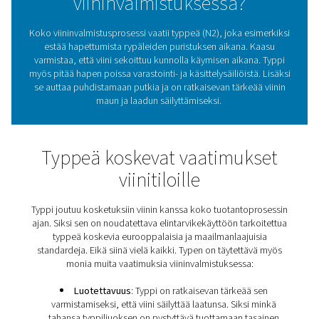
Se on ratkaisevan tärkeää, jotta viini säilyttää korkean l
tuotanto sujuu sujuvasti. Pneumatechin innovatiiviset r
tarjoavat viininvalmistajille luotettavan ja kustannust
elintarvikelaatuisen
typen
tuotannon.
Mikä on typen rooli
viininvalmistuksessa?
Koko viininvalmistusprosessi vaatii typpeä (N2), joka es
estää hapettumista rypäleiden puristuksen aikana. 
varmistaa, että viini sekoittuu kunnolla käymisen aikan
myös pitää hapen poissa varastointi- ja käsittelysäiliöist
se auttaa puhdistamaan putkia ja on ratkaisevan tärkeä
maun ja laadun säilyttämiseksi.