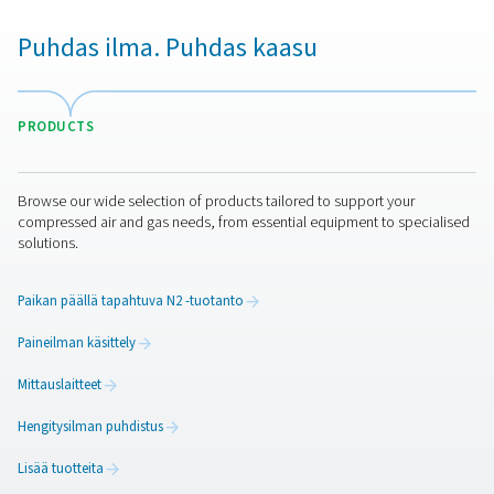
puhtautta ja kaikkia muita tärkeitä tietoja varten.
Enemmän kuin ylivoimain
typentuotantoratkaisu
Pneumatech tarjoaa enemmän kuin optimaalisen all-i
tyypintuotantoratkaisun viininvalmistukseen. Tarjoam
elintarvikekäyttöön soveltuvaa paineilmaa ja
prosessisuodattimia
.
WINEMAKING APPL
BROCHURE
Winemaking appl
brochure