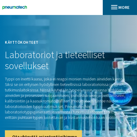
En
Koti
KÄYTTÖKOHTEET
Laboratoriot
ja
tieteelliset
sovellukset
Typpi on inertti kaasu, joka ei reagoi monien muiden aineid
Siksi se on erityisen hyödyllinen tieteellisissä laboratorioissa 
tutkimuslaitoksissa. Niissä käytetään typpeä muun muassa 
aineiden ja prosessien suojaamiseen, puhdistukseen ja peit
kalibrointiin ja kaasukromatografiaan. Pneumatech tuntee n
laboratorioiden typpivaatimukset. Pneumatechin