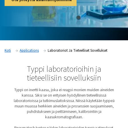
laboratoriotyppigeneraattori varmistaa tutkimuslaitosten ta
erittäin puhtaan typen luotettavan ja kustannustehokkaan sy
Ota yhteyttä asiantuntijoihimme
Koti
Applications
Laboratoriot Ja Tieteelliset Sovellu
Typpi laboratorioihin ja