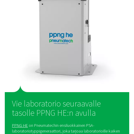
Laboratorion typpigeneraatt
paras ratkaisu
Monet laboratoriot ja tutkimuslaitokset ostavat ede
typpeään, vaikka sen tuottaminen paikan päällä tarjo
etuja. Typen tuotanto paikan päällä parantaa
kustannustehokkuutta, minkä ansiosta laitokset voivat
rahaa ajan mittaan. Se poistaa myös pullotettujen 
nestemäisten typpitoimitusten tarpeen, mikä aut
pienentämään ympäristöjalanjälkeä. Tuottamalla typp
laboratoriot saavat täyden hallinnan saatavuudesta
varmistavat, että sitä on saatavilla tarvittaessa. Lisäk
yksinkertaistaa toimintaa poistamalla ulkoisiin toimit
liittyvät logistiset haasteet.