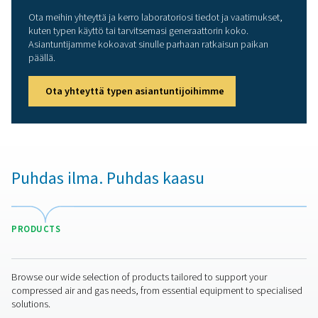
aiheutuvat energiakustannukset pysyvät minimissä.
Kestävä
kehitys: typen tuotanto paikan päällä poi
kuljetuksen päästöt. PPNG HE:n energiatehokkuus ed
myös vihreämpää tuotantoa.
Pitkä käyttöikä
: Vankan rakenteen ja suojaominai
ansiosta PPNG HE kestää pitkään. Sen KVM kestää vä
15 vuotta täydellä kuormalla.
Pieni
koko: PPNG 1-5,5 HE vie vain vähän tilaa. A
helppoa olemassa olevan paineilmaverkon avulla.
Enemmän kuin ylivoimain
typentuotantoratkaisu