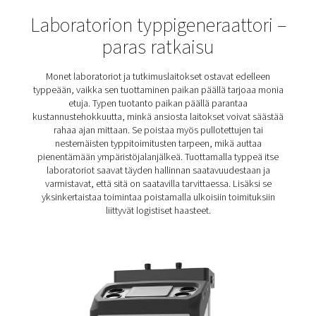
Luotettavuus
: Analyyttisten prosessien suorittam
kestää päiviä. Ilman vakaata typen syöttöä ne pysähtyv
minkä tahansa typpiliuoksen on oltava ehdottoman lu
Kustannustehokas puhtaus
: Kaasukromatografi
erittäin puhdasta typpeä (tyypillisesti 99,99 %), j
tuottaminen on kalliimpaa kuin alhaisemman puht
Erittäin tehokas typpigeneraattori pitää energiakust
alhaisina.
Kompakti koko
: Tyypillisessä käyttöpaikassa ko
pienikokoinen generaattori on välttämätön.
Joustavuus
: Jokaisen laboratoriotyppiratkais
täytettävä monien tieteellisten sovellusten vaatim
peittämisestä erittäin puhtaisiin prosesseihin, k
kaasukromatografiaan