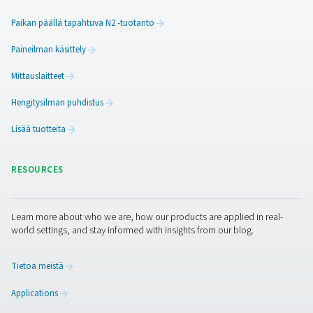
Pneumatech tarjoaa muutakin kuin "vain" markkinoiden
laboratoriotyppigeneraattorin. Tarjoamme myös la
valikoiman
ilmankäsittely-
ja
teollisuuskaasuratkaisuj
poistokuivaimista
happigeneraattoreihin
.
LABORATORIES
APPLICATION BRO
Laboratories app
brochure
1 MB
PDF
Ota yhteyttä