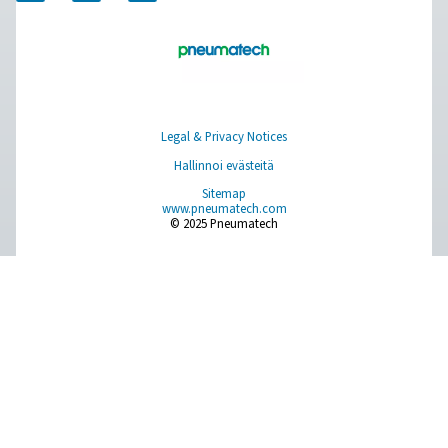
Browse our wide selection of products tailored to support 
compressed air and gas needs, from essential equipment to
solutions.
Paikan päällä tapahtuva N2 -tuotanto
Paineilman käsittely
Mittauslaitteet
Hengitysilman puhdistus
Lisää tuotteita
RESOURCES