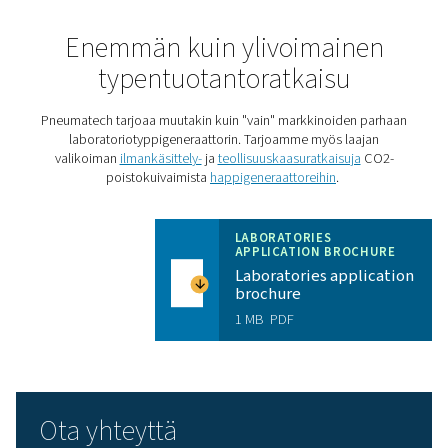
Vie laboratorio seuraavalle
tasolle PPNG HE:n avulla
PPNG HE
on Pneumatechin ensiluokkainen PSA-
laboratoriotyppigeneraattori, joka tarjoaa laboratorioill
kattavan ratkaisun, joka on ensiluokkaisen luotettava ja
kustannustehokas:
Erittäin puhdas
: PPNG HE tuottaa laboratoriosove
vaadittua typpipitoisuutta. Se voi olla jopa 99,99 %, jo
kaasukromatografia vaatii.
Kustannussäästöt
: PPNG HE tarjoaa luokkansa p
tehokkuuden, jotta erittäin puhtaan typen tuottamises