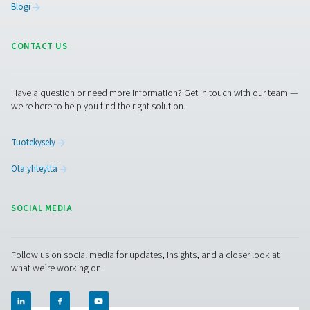
Ota meihin yhteyttä ja kerro laboratoriosi tiedot ja vaat
kuten typen käyttö tai tarvitsemasi generaattorin koko.
Asiantuntijamme kokoavat sinulle parhaan ratkaisun pa
päällä.
Ota yhteyttä typen asiantuntijoihimme
Puhdas ilma. Puhdas kaasu
PRODUCTS