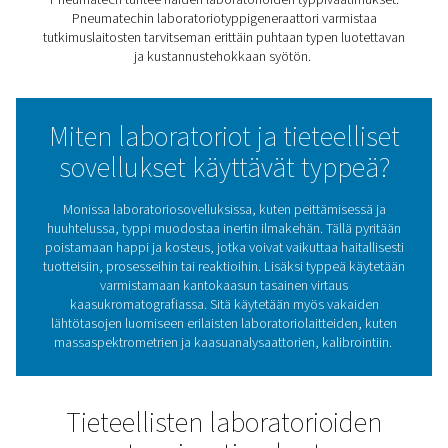
tieteellisiin sovelluksiin
Typpi on inertti kaasu, joka ei reagoi monien muiden 
kanssa. Siksi se on erityisen hyödyllinen tieteellisi
laboratorioissa ja tutkimuslaitoksissa. Niissä käytetää
muun muassa herkkien aineiden ja prosessien suojaa
puhdistukseen ja peittämiseen, kalibrointiin ja
kaasukromatografiaan.
Pneumatech tuntee näiden laboratorioiden typpivaati
Pneumatechin laboratoriotyppigeneraattori varmi
tutkimuslaitosten tarvitseman erittäin puhtaan typen lu
ja kustannustehokkaan syötön.
Miten laboratoriot ja tieteell
sovellukset käyttävät typp