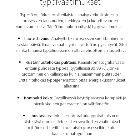
Monissa laboratoriosovelluksissa, kuten peittämises
huuhtelussa, typpi muodostaa inertin ilmakehän. Tällä 
poistamaan happi ja kosteus, jotka voivat vaikuttaa hait
tuotteisiin, prosesseihin tai reaktioihin. Lisäksi typpeä 
varmistamaan kantokaasun tasainen virtaus
kaasukromatografiassa. Sitä käytetään myös vaka
lähtötasojen luomiseen erilaisten laboratoriolaitteiden
massaspektrometrien ja kaasuanalysaattorien, kalibro
Tieteellisten laboratorioi
typpivaatimukset
Typellä on tärkeä rooli erilaisten analyysitekniikoiden
prosessien tarkkuuden, herkkyyden ja luotettavu
varmistamisessa. Tämä luo joukon erityisiä typpivaati