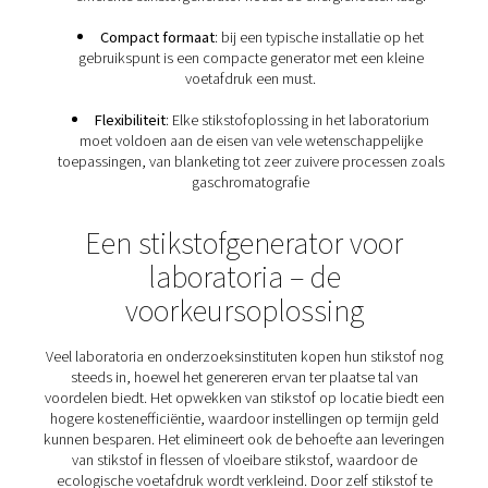
Stikstofvereisten van
wetenschappelijke laborat
Stikstof speelt een cruciale rol bij het garanderen v
nauwkeurigheid, gevoeligheid en betrouwbaarheid
verschillende analytische technieken en processen. Dit
een reeks specifieke stikstofvereisten:
Betrouwbaarheid
: analytische processen kunn
duren. Zonder een stabiele stikstoftoevoer komen 
stilstand. Daarom moet elke stikstofoplossing abs
betrouwbaar zijn.
Kosteneffectieve zuiverheid: voor
gaschromatog
zeer zuivere stikstof nodig (doorgaans 99,99%), die d
om te produceren dan een lagere zuiverheid. Een
efficiënte stikstofgenerator houdt de energiekosten