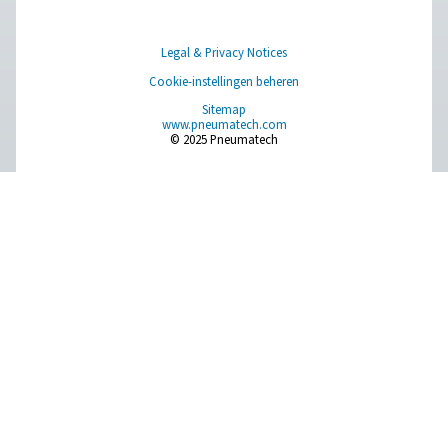
Browse our wide selection of products tailored to support 
compressed air and gas needs, from essential equipment to
solutions.
Gasproductie op locatie
Persluchtbehandeling
Meetapparatuur
Ademluchtzuivering
Meer producten
RESOURCES