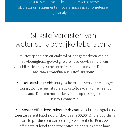
Hoe gebruiken laboratoria
wetenschappelijke toepass
stikstof?
Veel stikstoftoepassingen in laboratoria, waaronder bl
en zuivering, creëren een inerte atmosfeer. Dit is om zu
vocht te elimineren die producten, processen of rea
negatief kunnen beïnvloeden. Daarnaast wordt stikstof 
om een consistente dragergasstroom in gaschromatogr
garanderen. Het wordt ook gebruikt om een stabiele ba
vast te stellen voor de kalibratie van diverse
laboratoriuminstrumenten, zoals massaspectromete
gasanalysers.