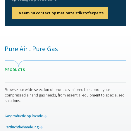
productie.
Lange levensduur
: Dankzij de robuuste construct
beschermende functies heeft de PPNG HE een lange
levensduur. Het CMS gaat minstens 15 jaar mee bij vol
belasting.
Compacte voetafdruk
: De PPNG 1-5,5 HE heeft e
kleine voetafdruk. De installatie met behulp van het 
persluchtnetwerk is eenvoudig.
Meer dan een superieur
oplossing voor
stikstofopwekking