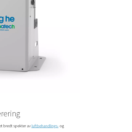
 nitrogen på stedet gir en rekke fordeler. Nitrogengenerering på
gså behovet for levering av flasker eller flytende nitrogen, noe s
er forsyningen, noe som sikrer at det er tilgjengelig når det treng
ingene forbundet med eksterne leveranser.