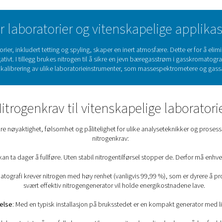
gen på stedet for laboratorier 
ss som ikke reagerer med mange andre stoffer. Det gjør den spesie
nitrogen for blant annet beskyttelse av sensitive stoffer og pros
nkravene til disse laboratoriene. En laboratorienitrogengenerat
med høy renhet som forsknings
n bruker laboratorier og vitensk
ogen i laboratorier, inkludert tetting og spyling, skaper en in
 reaksjoner negativt. I tillegg brukes nitrogen til å sikre en je
baselinje for kalibrering av ulike laboratorieinstrumenter,