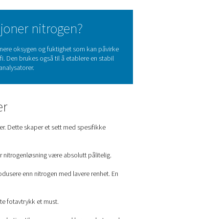
og vitenskapelige bruksområder
lt nyttig for vitenskapelige laboratorier og forskningsinstitutte
esser, rensing og blanketing, kalibrering og gasskromatografi.
or fra Pneumatech sikrer pålitelig, kostnadseffektiv forsyning 
anlegg trenger.
apelige applikasjoner nitrogen?
ert atmosfære. Dette er for å eliminere oksygen og fuktighet som
vn bæregasstrøm i gasskromatografi. Den brukes også til å etablere
 som massespektrometere og gassanalysatorer.