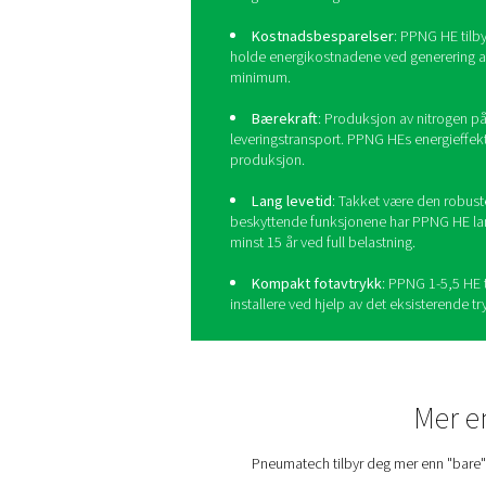
Mange laboratorier og fors
større kostnadseffektivitet, 
å redusere miljøavtrykket. V
Ta laboratorie
PPNG HE
PPNG HE
er Pneumatechs fø
laboratorier, og gir laborato
og kostnadsbesparelser:
Høy renhet: PPNG HE
laboratorieapplikasjoner.
for gasskromatografi.