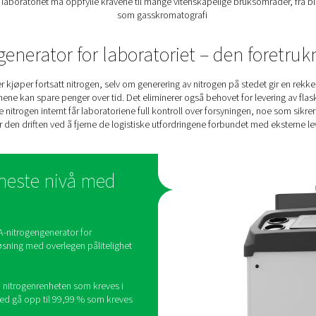
Nitrogenkrav til vitenskap
tisk rolle for å sikre nøyaktighet, følsomhet og pålitelighet for
nitrogenkrav:
tiske prosesser kan ta dager å fullføre. Uten stabil nitrogentilf
enhet
: Gasskromatografi krever nitrogen med høy renhet (vanlig
svært effektiv nitrogengenerator vil ho
Kompakt størrelse
: Med en typisk installasjon på bruksstedet
nitrogenløsning i laboratoriet må oppfylle kravene til mange vi
som gasskromatog
itrogengenerator for laboratori