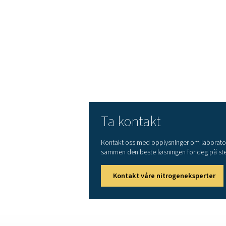
Kostnadsbesparelse
holde energikostnadene v
minimum.
Bærekraft
: Produksjo
leveringstransport. PPNG H
produksjon.
Lang levetid
: Takket
beskyttende funksjonene h
minst 15 år ved full belas
Kompakt fotavtrykk
:
installere ved hjelp av det