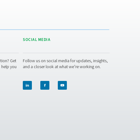
for nitrogengenerering
på markedet. Vi kan også tilby et bredt spekter av
luftbehandli
ørkere til
oksygengeneratorer
.
IES APPLICATION BROCHURE
ies application brochure