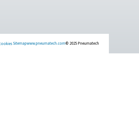
ket ditt eller størrelsen på generatoren du trenger. Våre eksper
ACT US
SOCIAL MEDIA