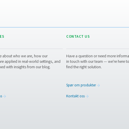
Mer enn en overlegen løsning 
mer enn "bare" den beste nitrogengeneratoren for laboratorier 
industrielle gassløsninger
, fra CO2-fjernende t
LABORATOR
Laborator
1 MB
PDF