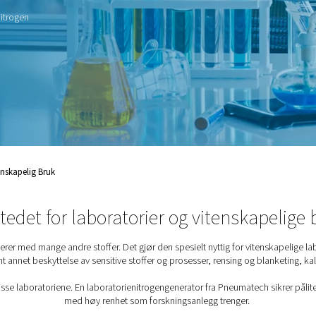
r med mange andre stoffer.
ge laboratorier og
rogen for blant annet
r, rensing og blanketing,
ch kjenner nitrogenkravene
gengenerator fra
iv forsyning av nitrogen
er.
oratorier Og Vitenskapelig Bruk