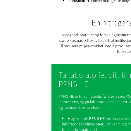
Nitrogen spiller en kri
Pålitelighet
: Analy
Kostnadseffektiv r
Fleksibilitet
: Enhver 
En n