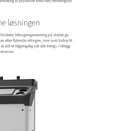
elige laboratorier
 ulike analyseteknikker og prosesser. Dette skaper et sett med spe
ørsel stopper de. Derfor må enhver nitrogenløsning være absolutt p
vis 99,99 %), som er dyrere å produsere enn nitrogen med lavere
lde energikostnadene lave.
 er en kompakt generator med lite fotavtrykk et must.
tenskapelige bruksområder, fra blanketing til prosesser med høy
rafi
et – den foretrukne løsningen