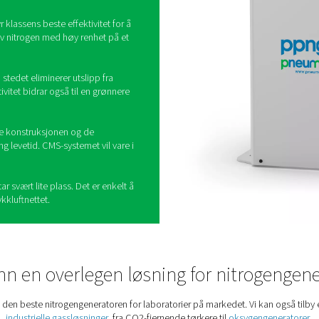
kningsinstitutter kjøper fortsatt nitrogen, selv om generering av
slik at institusjonene kan spare penger over tid. Det eliminerer o
ed å produsere nitrogen internt får laboratoriene full kontroll ov
forenkler den driften ved å fjerne de logistiske utfordr
t ditt til neste nivå med
rsteklasses PSA-nitrogengenerator for
rier en alt-i-ett-løsning med overlegen pålitelighet
produserer den nitrogenrenheten som kreves i
 Det kan til og med gå opp til 99,99 % som kreves