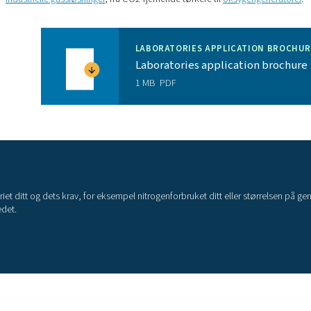
r
: PPNG HE tilbyr klassens beste effektivitet for å
ed generering av nitrogen med høy renhet på et
n av nitrogen på stedet eliminerer utslipp fra
Es energieffektivitet bidrar også til en grønnere
 være den robuste konstruksjonen og de
ar PPNG HE lang levetid. CMS-systemet vil vare i
tning.
 PPNG 1-5,5 HE tar svært lite plass. Det er enkelt å
 eksisterende trykkluftnettet.