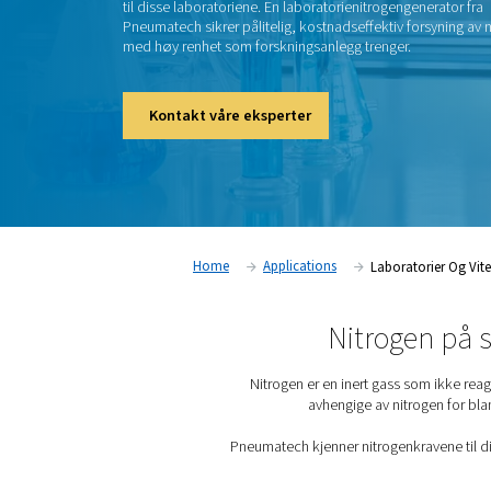
Nitrogen er en inert gass som ikke reagere
Det gjør den spesielt nyttig for vitenskapeli
forskningsinstitutter. De er avhengige av nit
beskyttelse av sensitive stoffer og prosesse
kalibrering og gasskromatografi. Pneumate
til disse laboratoriene. En laboratorienitro
Pneumatech sikrer pålitelig, kostnadseffekt
med høy renhet som forskningsanlegg treng
Kontakt våre eksperter
Home
Applications
Lab