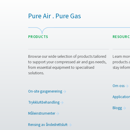
Pneumatech tilbyr deg 
Ta kontakt