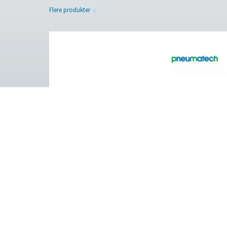
Kontakt oss med opplysninger
sammen den beste løsninge
Kontakt våre nitrog
Pure Air . Pure Gas
PRODUCTS