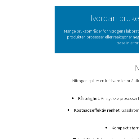
Nitro
Nitrogen er en inert ga
avhengige av 
Pneumatech kjenner nitroge
Hvorda
Mange bruksområder for nitr
produkter, prosesser eller