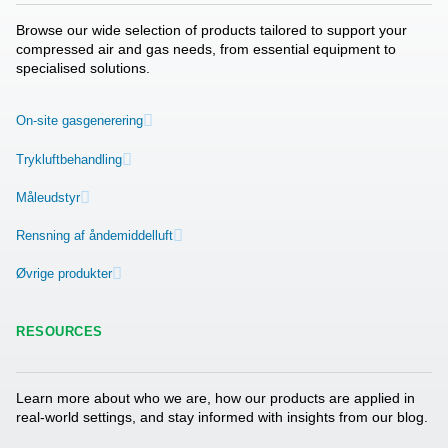
Mere end en overlege
nitrogengenereringsløsn
Pneumatech tilbyder mere end det optimal
nitrogengenereringsudstyr til sprøjtemaling på ste
tilbyder også et bredt udvalg af andre løsninger
behandling af
industrigas
og trykluft.
Kontakt os