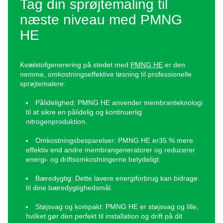
Generering af nitrogen
stedet til sprøjtemaling –
foretrukne løsning
Mange professionelle sprøjtemalere køber stadi
nitrogen, selvom generering af det på stedet g
betydelige fordele. Generering af nitrogen på sted
overlegen omkostningseffektivitet og hjælp
virksomheder med at spare penge på lang sigt
eliminerer også behovet for levering af flasker 
flydende nitrogen, hvilket reducerer det saml
miljømæssige fodaftryk. Ved at producere nitrogen
får fagfolk fuld kontrol over deres forsyning, hvilk
større fleksibilitet i deres drift. Derudover forenk
logistikken ved at fjerne de udfordringer, der er f
med håndtering af eksterne leverancer.