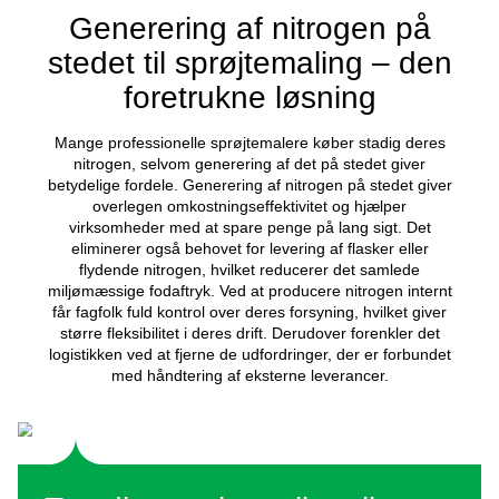
Pålidelighed
: Da N2 spiller en så vigtig rol
sprøjtemaling, skal der altid være en pålidelig f
af nitrogen til rådighed.
Kompakt og støjsvag
: Nitrogengeneratorer
bruges til sprøjtemaling, installeres ofte tæt
brugsstedet. Når folk arbejder tæt på, er en ko
støjsvag generator et must.
Omkostningsbesparelser
: Sprøjtemaling k
meget nitrogen. Derfor er evnen til at genere
effektivt nøglen til at reducere driftsomkostnin
Bæredygtighed: At
holde øje med energiforbr
ikke kun et spørgsmål om at begrænse
omkostningerne. Det kan også være med til at 
en butiks miljøpåvirkning.