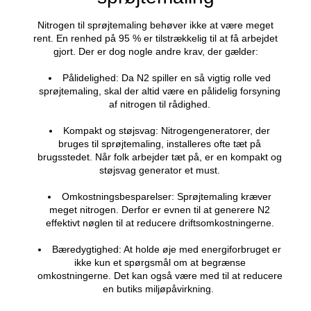
Desuden bliver oversprøjtning og fjernelse af la
nemmere. En anden fordel er, at malingen er 
udstrakt på målet. Dette resulterer i en bed
billedopdeling (DOI) og en forbedret kvalitet
Desuden kræver brugen af nitrogen til sprøjtemali
opløsningsmidler. Der er med andre ord mange f
der fører til lavere omkostninger, forbedret kvali
højere produktivitet.
Krav til nitrogen til
sprøjtemaling
Nitrogen til sprøjtemaling behøver ikke at være
rent. En renhed på 95 % er tilstrækkelig til at få a
gjort. Der er dog nogle andre krav, der gæld