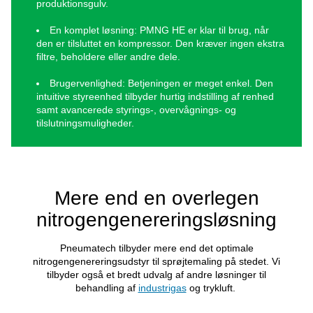
Tag din sprøjtemaling til
næste niveau med PMN
HE
Kvælstofgenerering på stedet med
PMNG HE
er d
nemme, omkostningseffektive løsning til professio
sprøjtemalere:
Pålidelighed
: PMNG HE anvender membrante
til at sikre en pålidelig og kontinuerlig
nitrogenproduktion.