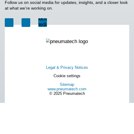
Browse our wide selection of products tailored to supp
compressed air and gas needs, from essential equipm
specialised solutions.
On-site gasgenerering
Trykluftbehandling
Måleudstyr
Rensning af åndemiddelluft
Øvrige produkter
RESOURCES