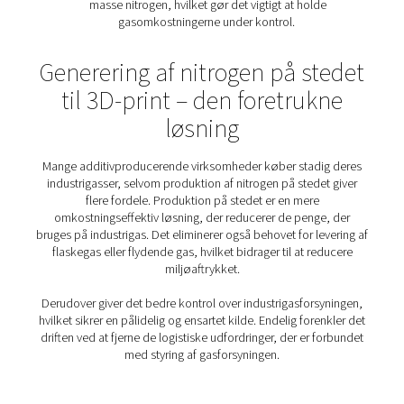
På grund af nitrogens betydning for 3D-print er der et s
sæt N2-krav til additiv fremstilling:
Pålidelighed
: 3D-printopgaver kan tage dage at f
Det betyder, at der altid skal være en pålidelig forsy
nitrogen til rådighed.
Kompakt og støjsvag
: Nitrogengeneratorer til 
fremstilling installeres typisk på brugsstedet. På et v
med folk, der arbejder tæt på, er en kompakt og s
gasgenerator et must.
Omkostningsbesparelser
: Additiv fremstilling 
masse nitrogen, hvilket gør det vigtigt at hold
gasomkostningerne under kontrol.
Generering af nitrogen på s