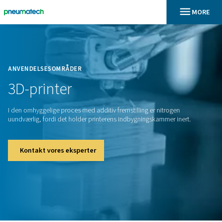
En
Home
ANVENDELSESOMRÅDER
3D-printer
I den omhyggelige proces med additiv fremstilling er nitroge
uundværlig, fordi det holder printerens indbygningskammer i
Kontakt vores eksperter