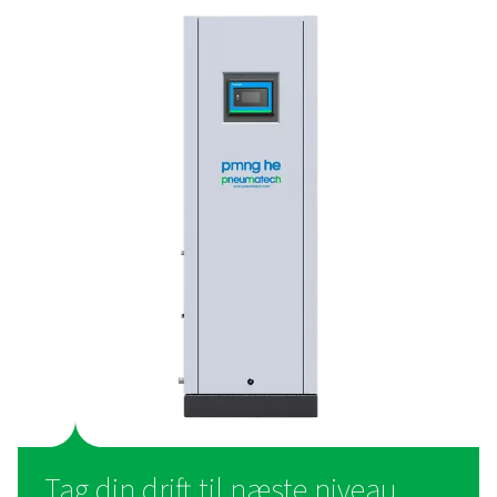
til 3D-print – den foretru
løsning
Mange additivproducerende virksomheder køber stadi
industrigasser, selvom produktion af nitrogen på stede
flere fordele. Produktion på stedet er en mere
omkostningseffektiv løsning, der reducerer de peng
bruges på industrigas. Det eliminerer også behovet for le
flaskegas eller flydende gas, hvilket bidrager til at re
miljøaftrykket.
Derudover giver det bedre kontrol over industrigasfors
hvilket sikrer en pålidelig og ensartet kilde. Endelig fore
driften ved at fjerne de logistiske udfordringer, der er 
med styring af gasforsyningen.