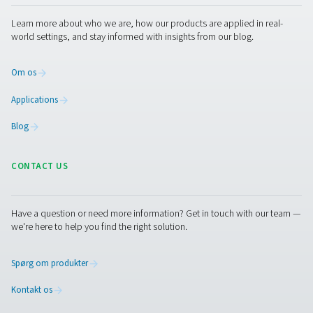
Kontakt os
Kontakt os med detaljer om din applikation og dens kra
kan omfatte dit nitrogenforbrug eller den generatorstørr
har brug for. Vores eksperter i gasproduktion sammens
bedste løsning til dig på stedet. Hvis du ikke har disse
oplysninger eller har brug for hjælp, er de klar til at hjæl
gennem specifikationsprocessen.
Kontakt vores nitrogeneksperter
Pure Air . Pure Gas