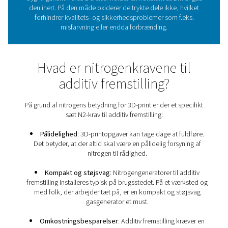
Hvilken rolle spiller nitroge
3D-print?
I den omhyggelige proces med additiv fremstilling er n
uundværlig, fordi det holder printerens indbygnings
inert. Til at begynde med anvendes kvælstoffet til at 
bygningskammeret. Derefter holder en konstant strøm
den inert. På den måde oxiderer de trykte dele ikke, h
forhindrer kvalitets- og sikkerhedsproblemer som f.
misfarvning eller endda forbrænding.
Hvad er nitrogenkravene t
additiv fremstilling?