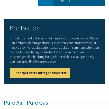
Støjsvag og kompakt
: PMNG HE er lige så støjsv
den er kompakt. Det gør den perfekt til installation og d
3D-printværksteder.
En komplet løsning
: PMNG HE kræver ingen yderli
filtre, beholdere eller andre dele. Den er klar til at pr
nitrogen i det øjeblik, den tilsluttes en kompressor.
Brugervenlighed
: Betjeningen, herunder valg af
gasrenhed, er enkel. Den intuitive styreenhed muliggør
indstilling af gasrenhed og tilbyder avancerede styring
overvågnings- og tilslutningsmuligheder.
Mere end en overlegen