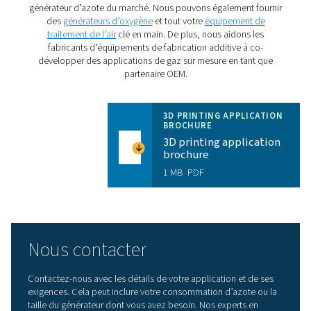
économique :
Rentable et durable
: le PMNG HE est 35 % plus e
que les autres générateurs de gaz à membrane. Cela si
une consommation d’énergie réduite, des coûts d’exp
réduits et un impact environnemental moindre.
Fiabilité supérieure
: le PMNG HE utilise la techno
membrane, une méthode de production d’azote très 
fiable et continue.
Silencieux et compact
: le PMNG HE est aussi sile
que compact. Il est donc idéal pour l’installation et
l’exploitation dans les ateliers d’impression 3D.
Une solution complète
: le PMNG HE ne nécessit
filtre, réservoir ou autre pièce supplémentaire. Il est pr
produire de l’azote dès qu’il est connecté à un compr