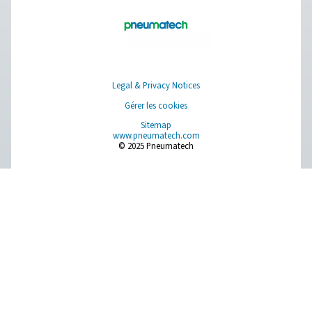
Browse our wide selection of products tailored to support 
compressed air and gas needs, from essential equipment to
solutions.
Production de gaz sur site
Traitement de l'air comprimé
Instruments de mesure
Purification de l'air respirable
Plus de produits
RESOURCES