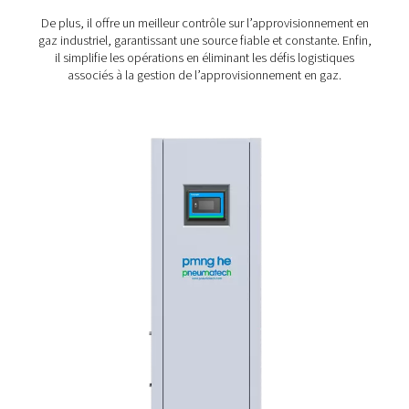
Économies
: la fabrication additive nécessite 
d’azote, ce qui rend la maîtrise des coûts du gaz
considération importante.
Génération d’azote sur site 
l’impression 3D – la solut
privilégiée
De nombreuses entreprises de fabrication additive a
encore leurs gaz industriels, même si la production d’a
site offre plus d’avantages. La production sur site es
solution plus rentable, réduisant les dépenses en gaz in
Il élimine également le besoin de livraisons de gaz en b
ou de gaz liquide, ce qui contribue à réduire l’empr
environnementale.