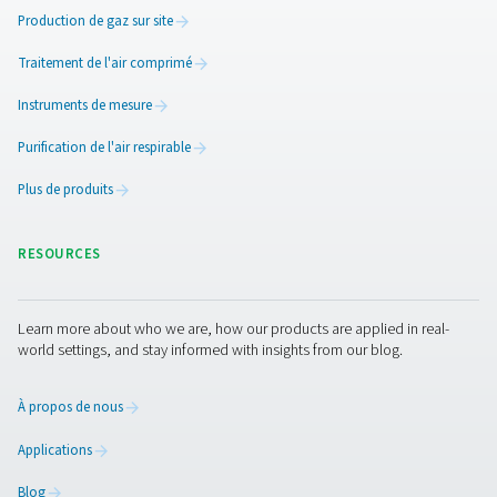
partenaire OEM.
3D PRINTING APPL
BROCHURE
3D printing appl
brochure
1 MB
PDF
Nous contacter
Contactez-nous avec les détails de votre application et
exigences. Cela peut inclure votre consommation d’azot
taille du générateur dont vous avez besoin. Nos experts