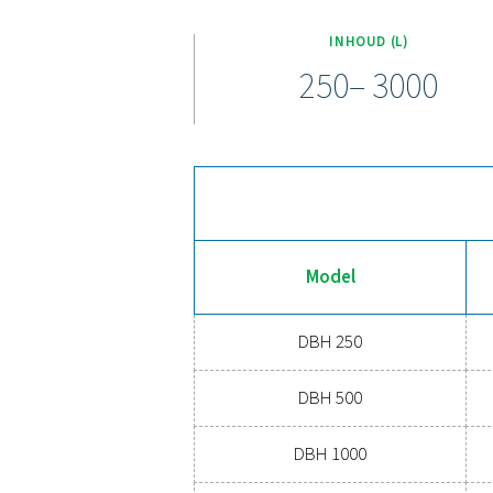
Het DBH-assortiment hogedr
3000 liter. Elk
veiligheidsvoorschriften. 
Bent u moe van drukdalinge
extra opslagruimte toe te v
gebouwd, met duurzame 