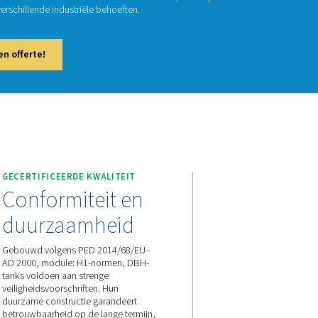
BH
druklucht- en stikstofsystemen is een stabiele buffer essentiee
pslag te garanderen. Het DBH-assortiment biedt versies van 23 b
tot 3000 liter, die voldoen aan verschillende industriële behoef
 contact met ons op voor een offerte!
GECERTIFICEERDE KWALITE