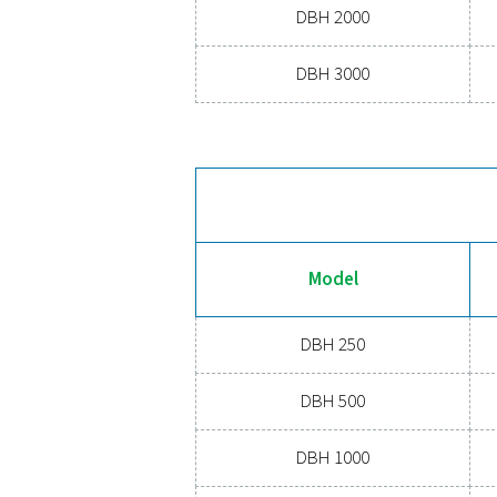
INHOUD (
250– 3
Model