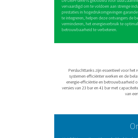
In hogedruklucht- en stikst
luchtstroom en betrouwbare
DBH-assortiment hogedruklu
om de druk te regelen, sc
te garanderen, waardoor de
wordt verbeterd.
Met opties voor drukwaarden
3000 liter is de DBH-serie 
Of u nu extra opslag nodig 
luchtreserve om uw activitei
persluchttanken bieden een
De DBH-serie is gebouwd vo
vervaardigd om te voldoen a
prestaties in hogedrukomge
te integreren, helpen deze
verminderen, het energiever