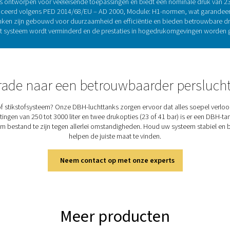
ren.
Persluchttanks: stabilite
entieel voor het regelen van de druk, het opslaan van lucht voo
erken en de belasting op compressoren wordt verminderd. Door 
etrouwbaarheid op lange termijn in veeleisende toepassingen. D
met capaciteiten van 250 tot 3000 liter
. Deze persluchttanken 
van een betrouwbare lucht- of stikstoftoevoer in een
Ontdek de belangrijkste f