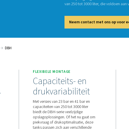
D
In hoge
extra o
van 250 
Neem
Persluchtketels
DBH
FLEXIBELE MONTAGE