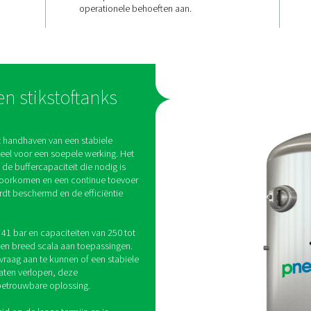
Capaciteits-
staties
drukvariabili
rt
Met versies van 23 bar en 4
zorgt zo voor
capaciteiten van 250 tot 300
 of
biedt de DBH-serie veelzij
lpt drukdalingen
opslagoplossingen. Of het
uur te
piekvraag of drukoptimalis
ëntie in
tanks passen zich aan vers
te handhaven.
operationele behoeften aa
lucht- en stikstoftanks