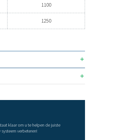
23
5
23
6
23
8
23
1100
23
1250