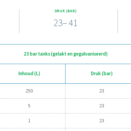
ukluchttanks is ontworpen voor veeleisende toepassingen en b
 vat wordt geproduceerd volgens PED 2014/68/EU – AD 2000, Mo
Deze persluchttanken zijn gebouwd voor duurzaamheid en effici
belasting van het systeem wordt verminderd en de prestaties
Upgrade naar een betrouwba
n in uw lucht- of stikstofsysteem? Onze DBH-luchttanks zorgen
oegen. Met afmetingen van 250 tot 3000 liter en twee drukopties (
afwerkingen om bestand te zijn tegen allerlei omstandighede
helpen de juiste maat t
Neem contact op met o