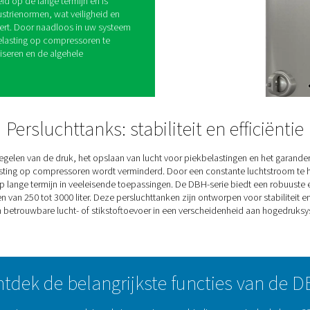
ofsystemen is het handhaven van een stabiele
 opslag essentieel voor een soepele werking. Het
chttanks biedt de buffercapaciteit die nodig is
hommelingen te voorkomen en een continue toevoer
 apparatuur wordt beschermd en de efficiëntie
 van 23 bar en 41 bar en capaciteiten van 250 tot
ontworpen voor een breed scala aan toepassingen.
hebt om de piekvraag aan te kunnen of een stabiele
ten efficiënt te laten verlopen, deze
 praktische en betrouwbare oplossing.
or duurzaamheid op de lange termijn en is
an strenge industrienormen, wat veiligheid en
vingen garandeert. Door naadloos in uw systeem
 ontvangers de belasting op compressoren te
bruik te optimaliseren en de algehele