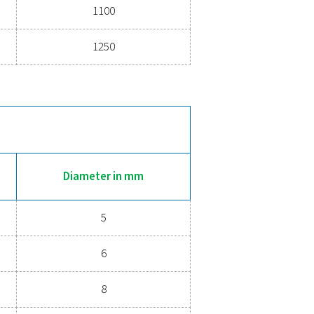
ucten
DIAMETER IN MM
500– 1250
egalvaniseerd)
Druk (bar)
Diameter i