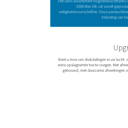
betrouwbaarheid te verbete
Persluchttanks zijn ess
systemen efficiënter w
energie-efficiëntie en b
versies van 23 bar en 41 bar