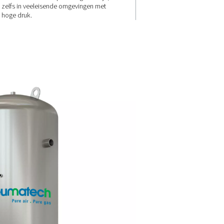
 en
Conformiteit 
teit
duurzaamhei
1 bar en
Gebouwd volgens PED 2014/6
0 liter
AD 2000, module: H1-normen,
dige
tanks voldoen aan strenge
 nu gaat om
veiligheidsvoorschriften. Hun
atie, deze
duurzame constructie garande
chillende
betrouwbaarheid op de lange t
n.
zelfs in veeleisende omgeving
hoge druk.