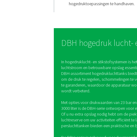
Constante
systeempre
De DBH-serie stabilisee
drukschommelingen en 
een betrouwbare lucht-
stikstoftoevoer. Dit he
te voorkomen, apparat
beschermen en de effici
hogedruktoepassingen 
DBH hogedruk 