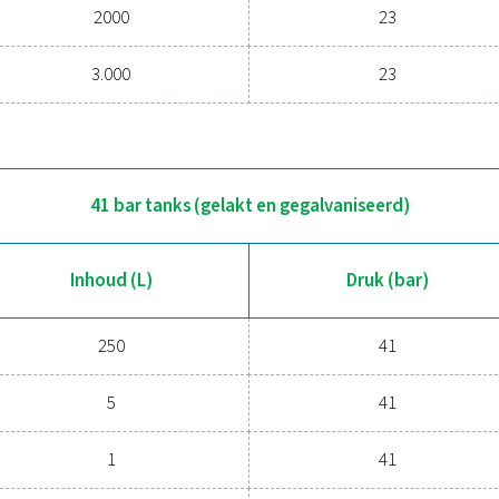
Meer prod
L)
DRUK (BAR)
000
23– 41
23 bar tanks (gelakt en g
Inhoud (L)