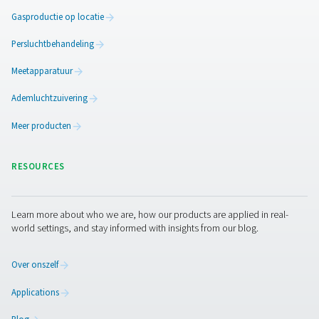
V & V HP hogedruk lucht- en stikstofta