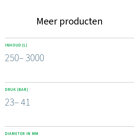
Ontdek de belangrijkste fun
van de DBH
Het DBH-assortiment hogedrukluchttanks is ontworp
veeleisende toepassingen en biedt een nominale druk
bar en 41 bar met capaciteiten van 250 tot 3000 liter. 
wordt geproduceerd volgens PED 2014/68/EU – AD 
Module: H1-normen, wat garandeert dat wordt volda
strenge veiligheidsvoorschriften. Deze persluchttanke
gebouwd voor duurzaamheid en efficiëntie en bi
betrouwbare drukstabilisatie en luchtopslag, waard
belasting van het systeem wordt verminderd en de prest
hogedrukomgevingen worden geoptimaliseerd