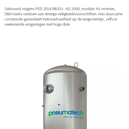
hogedruktoepassingen te handhaven.
FLEXIBELE MONTAGE
Capaciteits- en drukvariabil
Met versies van 23 bar en 41 bar en capaciteiten van 250 tot 
biedt de DBH-serie veelzijdige opslagoplossingen. Of het n
piekvraag of drukoptimalisatie, deze tanks passen zich aan
verschillende operationele behoeften aan.
GECERTIFICEERDE KWALITEIT
Conformiteit en duurzaam
Gebouwd volgens PED 2014/68/EU– AD 2000, module: H1-
DBH-tanks voldoen aan strenge veiligheidsvoorschriften. 
constructie garandeert betrouwbaarheid op de lange termijn,
veeleisende omgevingen met hoge druk.