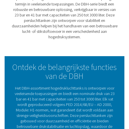
Met opties voor drukwaarden van 23 bar en 41 bar en
capaciteiten van 250 tot 3000 liter is de DBH-serie ont
voor een breed scala aan toepassingen. Of u nu extra o
nodig hebt om de piekvraag aan te kunnen of een stabi
luchtreserve om uw activiteiten efficiënt te laten verlop
persluchttanken bieden een praktische en betrouwbare
oplossing.
De DBH-serie is gebouwd voor duurzaamheid op de la
termijn en is vervaardigd om te voldoen aan strenge
industrienormen, wat veiligheid en prestaties in
hogedrukomgevingen garandeert. Door naadloos in uw
te integreren, helpen deze ontvangers de belasting op
compressoren te verminderen, het energieverbruik te
optimaliseren en de algehele betrouwbaarheid te verbet