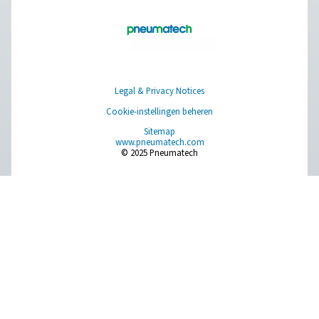
DBH hogedruk lucht- en stikstoftank
In hogedruklucht- en stikstofsystemen is een stabiele
essentieel om een consistente stroom en extra opsl
garanderen. Het DBH-assortiment biedt versies van 23 