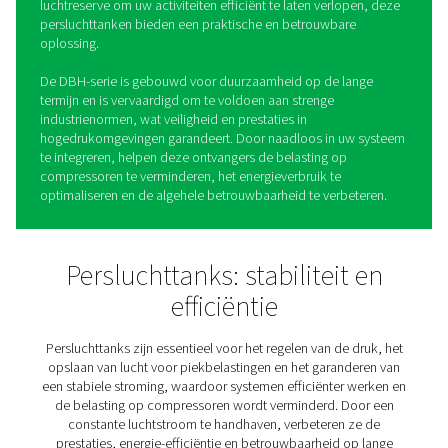
DBH hogedruk lucht- en
stikstoftanks
In hogedruklucht- en stikstofsystemen is het handhaven
stabiele luchtstroom en betrouwbare opslag essentieel
soepele werking. Het DBH-assortiment hogedrukluchtt
biedt de buffercapaciteit die nodig is om de druk te reg
schommelingen te voorkomen en een continue toevoer 
garanderen, waardoor de apparatuur wordt beschermd
efficiëntie wordt verbeterd.