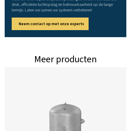
DBH 250
250
23
DBH 500
5
23
DBH 1000
1
23
DBH 2000
2000
23
DBH 3000
3.000
23
41 bar tanks (gelakt en gegalvaniseer