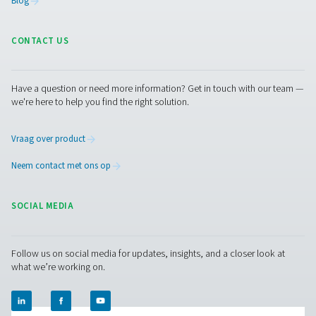
De V & V HP-serie stabiliseert de druk, slaat perslucht op e
het verwijderen van condensaat. Verkrijgbaar in gel
gegalvaniseerde en verglaasde (Vitroflex) afwerkingen,
inhoud tot 5000 liter en een druk tot 16 barg (232 psig), 
ze betrouwbare systeemprestaties.