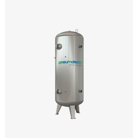
Kenmerken En Voordelen
Algemene Specificaties:
Neem contact op
Hebt u vragen over hoe de DBH-luchttanks uw persluch
kunnen verbeteren? Contacteer ons dan even. Ons team
klaar om u te helpen de juiste oplossing te vinden voor 