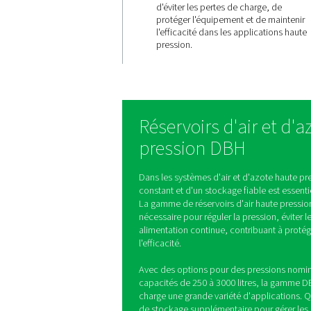
Performan
système
constante
La gamme DBH stabilise
de pression, assurant u
fiable en air ou en azo
d'éviter les pertes de c
protéger l'équipement e
l'efficacité dans les ap
pression.