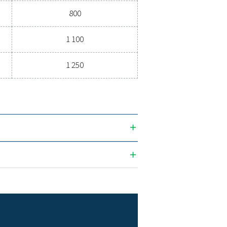
Pression (bar(g))
Diamètre (
23
500
23
600
23
800
23
1 100
23
1 250