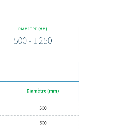
ractéristiques du DBH
ntes, avec des pressions nominales de 23 bar et 41 bar avec d
2014/68/UE – AD 2000, module H1, garantissant la conformité avec
ervoirs fournissent une stabilisation de la pression et un stockage
s performances dans les environnements haute pression.
ervoir d'air comprimé plus fiabl
voirs d’air DBH aident à maintenir le bon fonctionnement en éq
itres et deux options de pression (23 ou 41 bars), il existe un r
r à toutes sortes de conditions.
Gardez votre système stable et f
rouver la bonne solution.