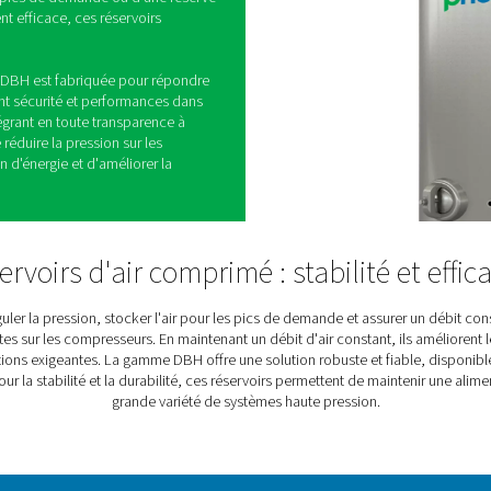
ir et d'azote haute
'azote haute pression, le maintien d'un débit d'air
able est essentiel pour un fonctionnement fluide.
ir haute pression DBH offre la capacité tampon
ession, éviter les fluctuations et assurer une
ribuant à protéger l'équipement et à améliorer
ressions nominales de 23 bars et 41 bars et des
tres, la gamme DBH est conçue pour prendre en
d'applications. Que vous ayez besoin d'un espace
 pour gérer les pics de demande ou d'une réserve
un fonctionnement efficace, ces réservoirs
ique et fiable.
terme, la gamme DBH est fabriquée pour répondre