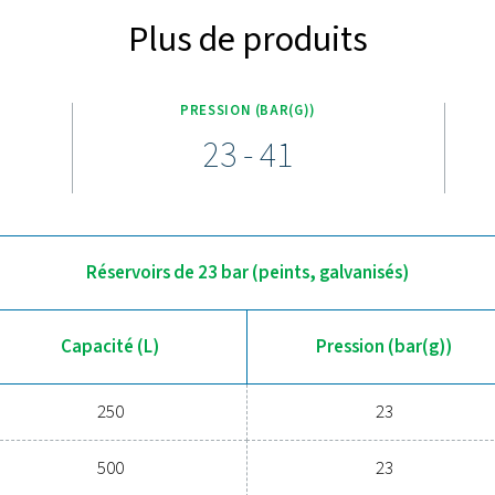
Découvrez les principales ca
ir haute pression DBH est conçue pour les applications exigea
0 litres. Chaque réservoir est fabriqué selon la directive PED 
de sécurité. Construits pour la durabilité et l'efficacité, ces rés
es, réduisant ainsi les contraintes du système et optimisant le
ur une mise à niveau vers un rés
tes de pression dans votre système d’air ou d’azote ? Nos réser
stockage supplémentaire. Avec des tailles allant de 250 à 3 000 l
on. Ils sont robustes et dotés de finitions durables pour résiste
DBH.
Nous sommes là pour vous aider à t