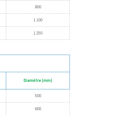
perts
duits
G))
DIAMÈTRE (MM)
500 - 1 250
ts, galvanisés)