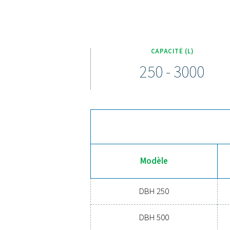
La gamme de réservoirs d'a
allant de 250 à 300
réglementations strictes 
fiabl
Optez po
Vous en avez assez des chu
pression et en ajoutant un 
adapté à votre configurati