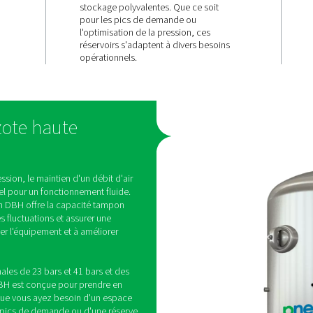
ces du
Variabilité d
capacité et 
s
pression
 les variations
Avec des versions 23 bars e
ne alimentation
des capacités de 250 à 3000 
te. Cela permet
gamme DBH offre des solu
harge, de
stockage polyvalentes. Que
t de maintenir
pour les pics de demande 
plications haute
l'optimisation de la pressio
réservoirs s'adaptent à div
opérationnels.