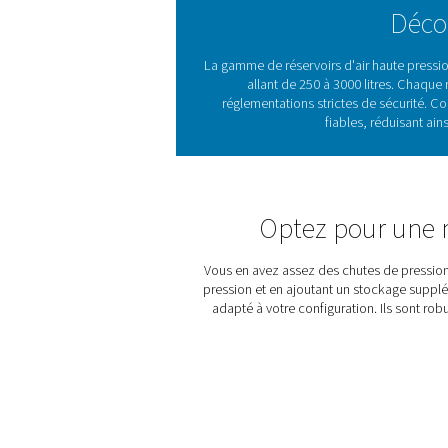
aux normes industrielles str
les environnements haute pr
votre système, ces réservoir
compresseurs, d'optimiser 
fiabilité globale.
Les réservoirs d'air sont e
efficacement tout en réduis
la fiabilité à long terme
capacités de 250 à 3000 l