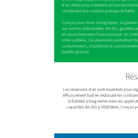
Réservoirs d'a
pression DBH
Dans les systèmes d'air et d
constant et d'un stockage fi
La gamme de réservoirs d'a
nécessaire pour réguler la pr
alimentation continue, cont
l'efficacité.
Avec des options pour des p
capacités de 250 à 3000 li
charge une grande variété 
de stockage supplémentaire
d'air stable pour maintenir 
constituent une solution prat
Conçue pour durer à long 