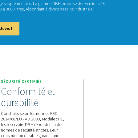
BH
s systèmes d'air et d'azote haute pression, un volume tampon st
r un débit constant et un stockage supplémentaire. La gamme 
1 bar, avec des capacités de 250 à 3000 litres, répondant à dive
actez-nous pour obtenir un devis !
SÉCURITÉ CERTIFIÉE