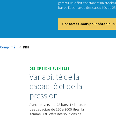
D
Dans le
garanti
bar et 4
Cont
Réservoirs D'air Comprimé
DBH
SSION
DES OPTIONS FLEXIBLES