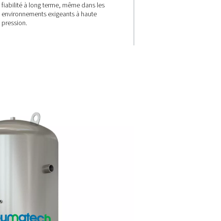
e la
Conformité et
de la
durabilité
Construits selon les normes P
2014/68/EU - AD 2000, Module 
t 41 bars et
les réservoirs DBH répondent 
litres, la
normes de sécurité strictes. Le
tions de
construction durable garantit 
 ce soit
fiabilité à long terme, même da
ou
environnements exigeants à ha
n, ces
pression.
ers besoins