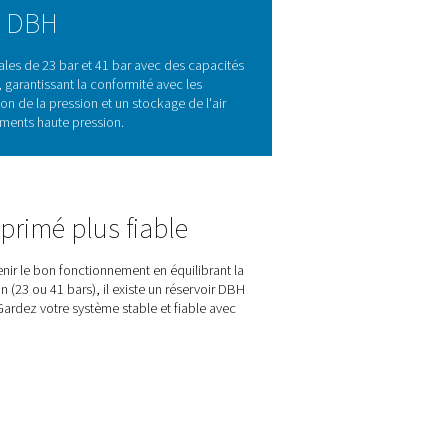
tabilité et efficacité
e demande et assurer un débit constant, aider les systèmes à fonc
d'air constant, ils améliorent les performances, l'efficacité én
tion robuste et fiable
, disponible en
versions 23 bars et 41 bars
rmettent de maintenir une alimentation fiable en air ou en azot
aute pression.