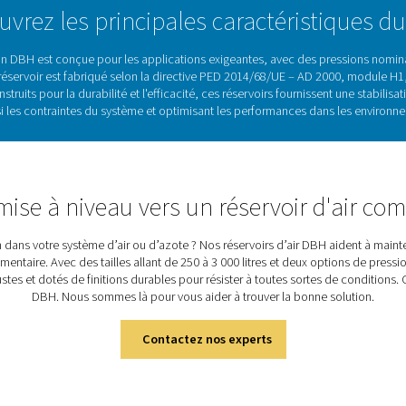
ictes, garantissant sécurité et performances dans
ession. En s'intégrant en toute transparence à
s permettent de réduire la pression sur les
la consommation d'énergie et d'améliorer la
Réservoirs d'air comprimé : s
ssentiels pour réguler la pression, stocker l'air pour les pics d
ant les contraintes sur les compresseurs. En maintenant un débit 
 dans les applications exigeantes. La
gamme DBH
offre une
solu
itres
. Conçus pour
la stabilité et la durabilité
, ces réservoirs pe
grande variété de systèmes h