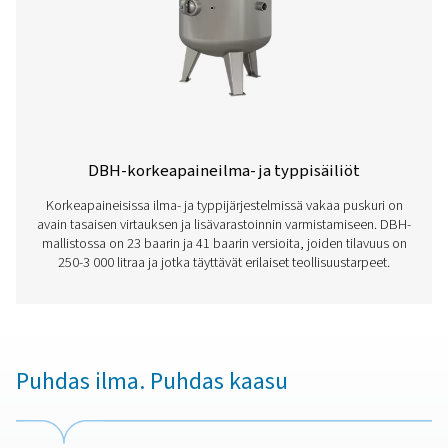
Ota yhteyttä
Onko sinulla kysyttävää siitä, miten DBH-ilmasäiliöt voiv
parantaa paineilmajärjestelmääsi? Ota yhteyttä meihin!
Tiimimme on valmis auttamaan sinua löytämään oikean
ratkaisun vakaan paineen, tehokkaan ilman varastoinnin
pitkäaikaisen luotettavuuden varmistamiseksi. Tehostet
järjestelmääsi yhdessä!
Ota yhteyttä asiantuntijoihimme