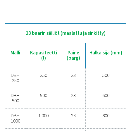
Päivitä luotettavampaa
paineilmasäiliöön
Oletko kyllästynyt ilma- tai typpijärjestelmän paineenla
DBH-ilmasäiliömme auttavat pitämään asiat sujuv
tasapainottamalla painetta ja lisäämällä varastotilaa. D
on saatavana 250-3 000 litran koossa ja kahdell
painevaihtoehdolla (23 tai 41 baaria). Ne on rakenn
kestäviksi ja niissä on kestävät pinnat, jotka selviä
kaikenlaisista olosuhteista.
Pidä järjestelmäsi vakaa
luotettavana
DBH:n avulla. Autamme sinua löytämään
ratkaisun.
Ota yhteyttä asiantuntijoihimme