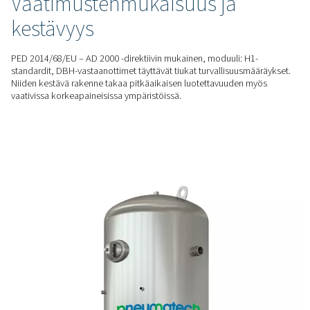
typensyötön. Tämä auttaa estämään painehäviöitä, suojaama
ja ylläpitämään tehokkuutta korkeapaineisissa sovelluksissa
JOUSTAVAT VAIHTOEHDOT
Kapasiteetin ja paineen vai
23 baarin ja 41 baarin versioilla ja 250-3 000 litran kapasiteeti
DBH-mallisto tarjoaa monipuolisia säilytysratkaisuja. Nämä 
mukautuvat erilaisiin käyttötarpeisiin niin huipputarpeen ku
optimoinnissa.
SERTIFIOITUA TURVALLISUUTTA
Vaatimustenmukaisuus ja
kestävyys
PED 2014/68/EU – AD 2000 -direktiivin mukainen, moduuli: 