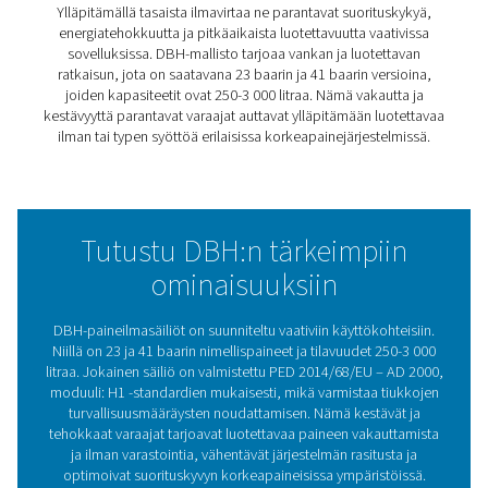
ja jatkuvan syötön varmistamiseen, mikä auttaa suojaa
laitteita ja parantamaan tehokkuutta.
DBH-mallisto on suunniteltu tukemaan monenlaisia sove
sillä siihen on saatavana 23 baarin ja 41 baarin paineluo
sekä 250-3 000 litran kapasiteetteja. Nämä vastaanottim
tarjoavat käytännöllisen ja luotettavan ratkaisun, tarvitsi
lisätallennustilaa huippukysyntään tai vakaan ilmavaras
toiminnan tehostamiseen.
DBH-mallisto on suunniteltu kestämään pitkään. Se on
valmistettu tiukkojen alan standardien mukaisesti, mikä
turvallisuuden ja suorituskyvyn korkeapaineisissa ympär
Nämä vastaanottimet integroituvat saumattomasti järje
ja auttavat vähentämään kompressorien kuormitusta,
optimoimaan energiankulutuksen ja parantamaan yleist
luotettavuutta.