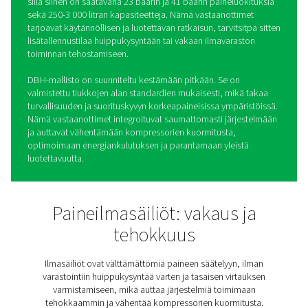
DBH-korkeapaineilma- ja
typpisäiliöt
Korkeapaineisissa ilma- ja typpijärjestelmissä tasaisen
ilmavirtauksen ylläpitäminen ja luotettava varastointi ov
välttämättömiä sujuvan toiminnan kannalta. DBH-
paineilmasäiliöiden valikoima tarjoaa tarvittavan
puskurikapasiteetin paineen säätelyyn, vaihteluiden es