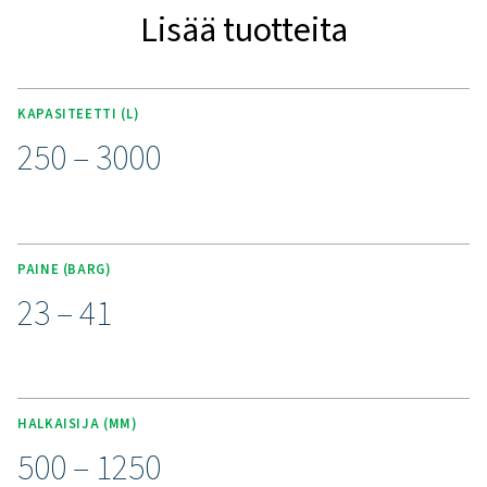
Tutustu DBH:n tärkeimpi
ominaisuuksiin
DBH-paineilmasäiliöt on suunniteltu vaativiin käyttökoh
Niillä on 23 ja 41 baarin nimellispaineet ja tilavuudet 2
litraa. Jokainen säiliö on valmistettu PED 2014/68/EU –
moduuli: H1 -standardien mukaisesti, mikä varmistaa t
turvallisuusmääräysten noudattamisen. Nämä kestäv
tehokkaat varaajat tarjoavat luotettavaa paineen vakau
ja ilman varastointia, vähentävät järjestelmän rasitus
optimoivat suorituskyvyn korkeapaineisissa ympärist