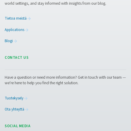
V & V HP Paineilma- ja typpisäiliöt
V- ja V HP -sarjat vakauttavat paineen, varastoivat pain
auttavat kondenssin poistossa. Saatavana maalatt
galvanoituna ja lasitettuna (Vitroflex), tilavuudet jopa 5 00
paineet jopa 16 barg (232 psig) varmistavat järjestelmän 
suorituskyvyn.