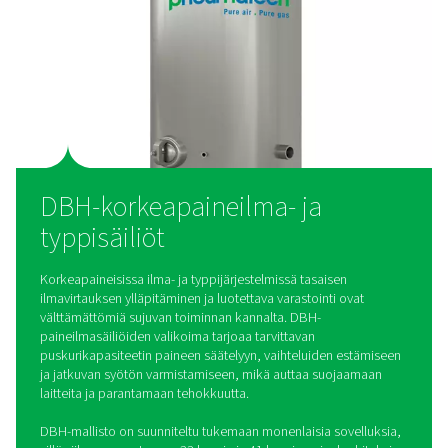
standardit, DBH-vastaanottimet täyttävät tiukat turvallisuus
Niiden kestävä rakenne takaa pitkäaikaisen luotettavuuden
vaativissa korkeapaineisissa ympäristöissä.