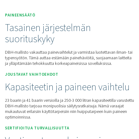
Pyydä tarjous
Koti
Lisää Tuotteita
Paineilmasäiliö
DBH
PAINEENSÄÄTÖ
Tasainen järjestelmän
suorituskyky
DBH-mallisto vakauttaa painevaihtelut ja varmistaa luotettav